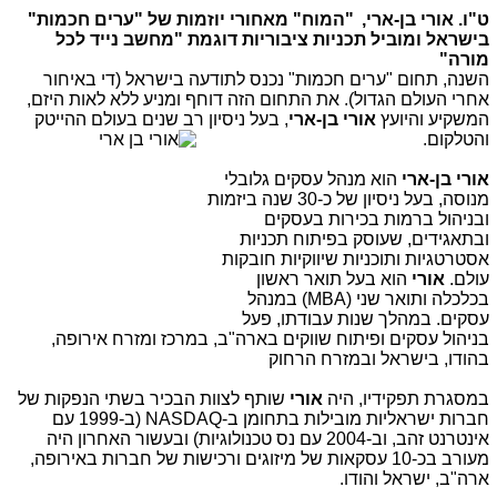
ט"ו. אורי בן-ארי,
"
המוח" מאחורי יוזמות של "ערים חכמות"
בישראל ומוביל תכניות ציבוריות דוגמת "מחשב נייד לכל
מורה"
השנה, תחום "ערים חכמות" נכנס לתודעה בישראל (די באיחור
אחרי העולם הגדול). את התחום הזה דוחף ומניע ללא לאות היזם,
המשקיע והיועץ
אורי בן-ארי
, בעל ניסיון רב שנים בעולם ההייטק
והטלקום
.
אורי בן-ארי
הוא מנהל עסקים גלובלי
מנוסה, בעל ניסיון של כ-30 שנה ביזמות
ובניהול ברמות בכירות בעסקים
ובתאגידים, שעוסק בפיתוח תכניות
אסטרטגיות ותוכניות שיווקיות חובקות
עולם.
אורי
הוא בעל תואר ראשון
בכלכלה ותואר שני (MBA) במנהל
עסקים. במהלך שנות עבודתו, פעל
בניהול עסקים ופיתוח שווקים בארה"ב, במרכז ומזרח אירופה,
בהודו, בישראל ובמזרח הרחוק
במסגרת תפקידיו, היה
אורי
שותף לצוות הבכיר בשתי הנפקות של
חברות ישראליות מובילות בתחומן ב-NASDAQ (ב-1999 עם
אינטרנט זהב, וב-2004 עם נס טכנולוגיות) ובעשור האחרון היה
מעורב בכ-10 עסקאות של מיזוגים ורכישות של חברות באירופה,
ארה"ב, ישראל והודו.