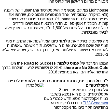
מנטורים מהיום הראשון ועד לגיוס ההון.
Lighthouse ממוקם ממש מול האקסלרטור Hubanana של רעננה
(ולא במקרה,
עמוס
היה אחד המנטורים והמובילים, שדחפו את
עיריית רעננה לבניית Hubanana), במתחם הפרוס כרגע בשתי
קומות, הכוללות אופן-ספייס, חדרי הרצאות ומפגשים וחדרים
גדולים לעבודה, על שטח של 1,500 מ"ר, מעוצב ונגיש באופן מלא
לבעלי מוגבלויות.
מה שמעסיק בעיקר את
טלמור
כיום הוא לשנות את התרבות ואת
הנוף של עולם הסטארטאפים הישראלים, תוך משימה שאפתנית
להפחית את שיעור הכישלונות. זאת, בדרך החדשה, שהוא יצא אליה
ב-2016.
המוטו המרכזי של
עמוס טלמור
:
On the Road to Success
there are No Short Cuts.
נאחל לו ולשותפיו לרעיון הצלחה בדרך
החדשה אליה הם יצאו במחצית 2016.
י"ב. טל כתרן, יזם, מנטור ומומחה ברמה בינלאומית לבניית
אקסלרטורים
טל כתרן
הקים וניהל עד היום 8
אקסלרטורים וכיום הוא נמצא בשלבי
בניית אקסלרטור מסוג חדש לגמרי בשם
TLV-Generator
ובדרכו להקים ולנהל
בחודשים הקרובים עוד אקסלרטור