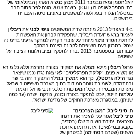
יואל זוסמן ומאז נובמבר 2011 מכהן כנשיא הארגון הבינלאומי של
בתי הספר לשופטים (IOJT). בשנת 2013 מונה לפרופסור חבר
במסלול הנלווה בפקולטה למשפטים באוניברסיטה העברית
בירושלים.
ב-4 באפריל 2013 מינתה שרת המשפטים
ציפי לבני
את
ריבלין
לעמוד בראש "ועדת ריבלין", שתפקידה לבחון את האפשרות
להחלת הסדר פיצוי מיוחד על עובדי הקריה למחקר גרעיני בדימונה
שחלו בסרטן בעת חשיפתם לקרינה מייננת במהלך
עבודתם. בספטמבר 2013 נבחר לתפקיד נציב תלונות הציבור על
שופטים.
פרופ'
ריבלין
מילא וממלא את תפקידו בצורה נחרצת וללא כל מורא
או משוא פנים. "קליקת הפרקליטים" לא יצאה נגדו (כמו שיצאה
נגד
הילה גרסטל
), וכך הוא ממשיך במילוי התפקיד הזה ביושר
ובהתמדה, לשמירת טוהר המידות בתוך מערכת השיפוט בישראל,
מערכת המבטיחה, שכל המערכות הכלכליות בישראל דוגמת
עולמות הייטק, יוכלו לתפקד בצורה נכונה, צודקת וישרה (עד כמה
שניתן), במסגרת מערכת החוקים של מדינת ישראל.
ח. סיני ליבל, "מגן הצרכנים"
סיני ליבל
אסר עלי להזכיר את דרגתו
הצבאית, יחידת השירות שלו (בסדיר,
בקבע ובמילואים) ואת תרומתו ארוכת
השנים (שטרם הסתיימה) לביטחון של