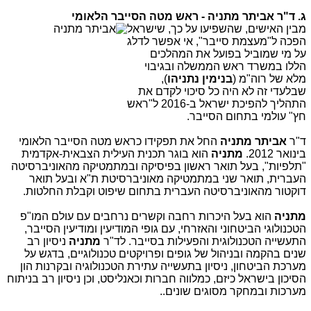
ג. ד"ר אביתר מתניה - ראש מטה הסייבר הלאומי
מבין האישים, שהשפיעו על כך, שישראל
הפכה ל"מעצמת סייבר", אי אפשר לדלג
על מי שמוביל בפועל את המהלכים
הללו במשרד ראש הממשלה ובגיבוי
מלא של רוה"מ (
בנימין נתניהו
),
שבלעדי זה לא היה כל סיכוי לקדם את
התהליך להפיכת ישראל ב-2016 ל"ראש
חץ" עולמי בתחום הסייבר.
ד"ר
אביתר מתניה
החל את תפקידו כראש מטה הסייבר הלאומי
בינואר 2012.
מתניה
הוא בוגר תכנית העילית הצבאית-אקדמית
"תלפיות", בעל תואר ראשון בפיסיקה ובמתמטיקה מהאוניברסיטה
העברית, תואר שני במתמטיקה מאוניברסיטת ת"א ובעל תואר
דוקטור מהאוניברסיטה העברית בתחום שיפוט וקבלת החלטות.
מתניה
הוא בעל היכרות רחבה וקשרים נרחבים עם עולם המו"פ
הטכנולוגי הביטחוני והאזרחי, עם גופי המודיעין ומודיעין הסייבר,
התעשייה הטכנולוגית והפעילות בסייבר. לד"ר
מתניה
ניסיון רב
שנים בהקמה ובניהול של גופים ופרויקטים טכנולוגיים, בדגש על
מערכת הביטחון, ניסיון בתעשייה עתירת הטכנולוגיה ובקרנות הון
הסיכון בישראל כיזם, כמלווה חברות וכאנליסט, וכן ניסיון רב בניתוח
מערכות ובמחקר מסוגים שונים..