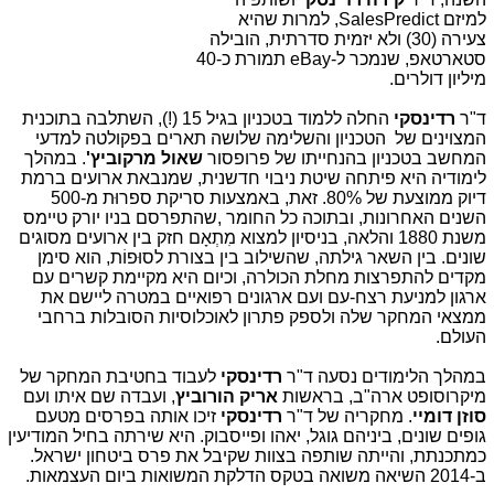
למיזם SalesPredict, למרות שהיא
צעירה (30) ולא יזמית סדרתית, הובילה
סטארטאפ, שנמכר ל-eBay תמורת כ-40
מיליון דולרים.
ד"ר
רדינסקי
החלה ללמוד בטכניון בגיל 15 (!), השתלבה בתוכנית
המצוינים של הטכניון והשלימה שלושה תארים בפקולטה למדעי
המחשב בטכניון בהנחייתו של פרופסור
שאול מרקוביץ'
. במהלך
לימודיה היא פיתחה שיטת ניבוי חדשנית, שמנבאת ארועים ברמת
דיוק ממוצעת של 80%. זאת, באמצעות סריקת ספרוּת מ-500
השנים האחרונות, ובתוכה כל החומר ,שהתפרסם בניו יורק טיימס
משנת 1880 והלאה, בניסיון למצוא מִתְאָם חזק בין ארועים מסוגים
שונים. בין השאר גילתה, שהשילוב בין בצורת לסוּפוֹת, הוא סימן
מקדים להתפרצות מחלת הכולרה, וכיום היא מקיימת קשרים עם
ארגון למניעת רצח-עם ועם ארגונים רפואיים במטרה ליישם את
ממצאי המחקר שלה ולספק פתרון לאוכלוסיות הסובלות ברחבי
העולם.
במהלך הלימודים נסעה ד"ר
רדינסקי
לעבוד בחטיבת המחקר של
מיקרוסופט ארה"ב, בראשות
אריק הורוביץ
, ועבדה שם איתו ועם
סוזן דומיי
. מחקריה של ד"ר
רדינסקי
זיכו אותה בפרסים מטעם
גופים שונים, ביניהם גוגל, יאהו ופייסבוק. היא שירתה בחיל המודיעין
כמתכנתת, והייתה שותפה בצוות שקיבל את פרס ביטחון ישראל.
ב-2014 השיאה משואה בטקס הדלקת המשואות ביום העצמאות.