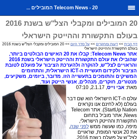
Telecom News - 20 המובילים ...
20 המובילים ומקבלי הצל"ש בשנת 2016
בעולם התקשורת וההייטק הישראלי
דף הבית
>>
דעות ומחקרים
>>
על סדר היום
>> 20 המובילים ומקבלי הצל"ש בשנת 2016
בעולם התקשורת וההייטק הישראלי
אתר Telecom News: קבלו את 20 האישים הבולטים ביותר,
שהובילו את עולם התקשורת וההייטק הישראלי בשנת 2016
והראויים לצל"ש, להוקרה ולהערכת הציבור על פועלם לטובת
הציבור ולקידום תעשיית ה-ICT הישראלית, והתחומים
המשיקים והתומכים בתעשייה הזו. מדובר, ביזמים, משקיעים,
מנטורים, חוקרים, מנהלים, אנשי הייטק ועוד.
מאת:
אבי וייס
, 2.1.17, 07:10
עולם ה-ICT הישראלי הוא שם דבר
בעולם (לא לחינם אנו נקראים
StartUp Nation). אתר Telecom
News, אתר מוביל בתחום
התקשורת וההייטק הישראלי,
מיפה, כמו שעשה ממש
לפני שנה
,
את 20 אנשי המופת, שראויים
לצל"ש על פועלם בשנת 2016,