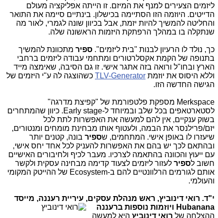
ליזמים הצעירים למנף את המיזם. זו הייתה אפליקציה מעולם
הדייטים. היוזמה הזו הסתיימה בכישלון. בינתיים סיימה את התואר
והחליטה להמשיך להיות יזמת, אבל בכיוון שונה לגמרי, לאור מה
שנתקלה בו במהלך הרפתקת היזמות הראשונה שלה.
כך, נולד לו הרעיון לבנות "בית ליזמים".
ספיר
מתכוונת להמשיך
בתנופה של הקמת אקסלרטורים ומתחמי עבודה ליזמים ברחבי
הארץ ובחו"ל ורואה בזה אתגר אישי. זו גם הסיבה, שאימצה מייד
וללא היסוס את יוזמת
TLV-Generator
כשהוצגה לה ע"י היזמים של
הגישה החדשה הזו.
Merkspace מספקת פלטפורמת של "קפיצת מדרגה"
לסטארטאפים בכל שלב ובמיוחד ל-Early stage. כיוון שהמתחרים
בשוק ענקיים, אין להם למעשה את האפשרות לתת לכל
יזם/פרילנסר את הבמה, ולעטוף אותו מבחינת מומחים ומנטורים,
שיעזרו לו באופן אישי. המתחמים, ש
ספיר
בונה, קטנים יותר
ובהתאם לכך יש בהם את האפשרות להעניק לכל אחד יחס אישי,
עם ייעוץ והכוונה בהתאמה לצרכיו. מעבר לכיף ולחיבורים האישיים
חשוב ל
ספיר
לעזור ליזמים לצעוד קדימה מבחינה עסקית ולקשר
אותם לגורמים הרלוונטיים להם ב-Ecosystem של ההייטק המקומי
והעולמי.
י
"ד.
רואי דינוביץ, ראש מנהלת עסקים, עיריית רעננה, מייסד
Hubanana ויוזמות נוספות ברעננה
ההצלחה של
רואי דינוביץ
היא למעשה