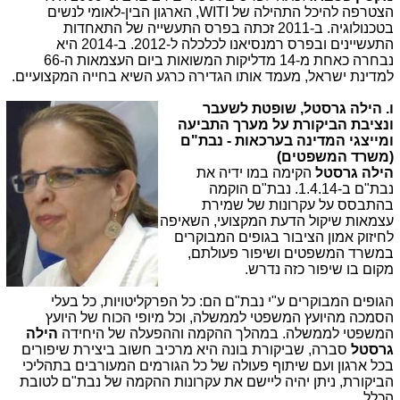
הצטרפה להיכל התהילה של
WITI
, הארגון הבין-לאומי לנשים
בטכנולוגיה. ב-2011 זכתה בפרס התעשייה של התאחדות
התעשיינים ובפרס רמנסיאנו לכלכלה ל-2012. ב-2014 היא
נבחרה כאחת מ-14 מדליקות המשואות ביום העצמאות ה-66
למדינת ישראל, מעמד אותו הגדירה כרגע השיא בחייה המקצועיים.
ו. הילה גרסטל, שו
פטת לשעבר
ונציבת
הביקורת על מערך התביעה
ומייצגי המדינה בערכאות - נבת"ם
(משרד המשפטים)
הילה גרסטל
הקימה במו ידיה את
נבת"ם ב-1.4.14. נבת"ם הוקמה
בהתבסס על עקרונות של שמירת
עצמאות שיקול הדעת המקצועי, השאיפה
לחיזוק אמון הציבור בגופים המבוקרים
במשרד המשפטים ושיפור פעולתם,
מקום בו שיפור כזה נדרש.
הגופים המבוקרים ע"י נבת"ם הם: כל הפרקליטויות, כל בעלי
הסמכה מהיועץ המשפטי לממשלה, וכל מיופי הכוח של היועץ
המשפטי לממשלה. במהלך ההקמה וההפעלה של היחידה
הילה
גרסטל
סברה, שביקורת בונה היא מרכיב חשוב ביצירת שיפורים
בכל ארגון ועם שיתוף פעולה של כל הגורמים המעורבים בתהליכי
הביקורת, ניתן יהיה ליישם את עקרונות ההקמה של נבת"ם לטובת
הכלל.