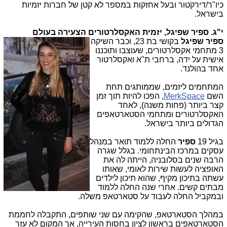
כיו"ר/דירקטור ובעל אחזקות במספר לא קטן של חברות יזמיות
בישראל.
י"ג. ספיר שפיגל, יזמית האקסלרטורים הצעירה בעולם
ספיר שפיגל
בקושי בת 23, וכבר השיקה
3 מתחמי אקסלרטורים, שעוצבו ותוכננו
אישית על ידה, ברחבי ת"א ואקסלרטור
אחד בהולנד.
המתחמים ליזמים, שממותגים תחת
השם
MerkSpace
, הפכו להיות
תוך זמן
קצר ביותר (פחות משנה), לאחד
האקסלרטורים ומתחמי הסטארטאפים
הגדולים ביותר בישראל.
בגיל 19
ספיר
החלה ללמוד תואר במִנהל
עסקים במרכז הבינתחומי. בגלל שגרה
הרבה שנים בסלובניה, הייתה לה את
האופציה לעשות שירות לאומי, שאותו
עשתה בתיכון מקיף, שהוא תיכון לילדים
מבתים קשים. אחרי שנה החלה ללמוד
ובמקביל החלה לעבוד על סטארטאפ משלה.
במהלך הסטארטאפ, שהקימה עם שני שותפים, התקבלה לחממת
הסטארטאפים בראשון לציון בחסות העירייה, אך המקום לא עזר