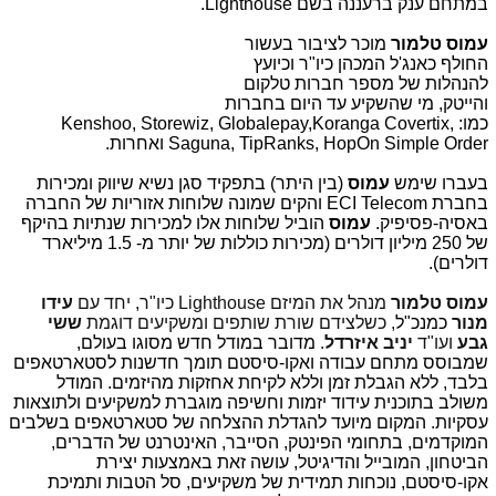
במתחם ענק ברעננה בשם Lighthouse.
עמוס טלמור
מוכר לציבור
בעשור
החולף כאנג'ל המכהן כיו"ר וכיועץ
להנהלות של מספר חברות טלקום
והייטק, מי שהשקיע עד היום בחברות
כמו: Kenshoo, Storewiz, Globalepay,Koranga Covertix,
Saguna, TipRanks, HopOn Simple Order ואחרות.
בעברו שימש
עמוס
(בין היתר)
בתפקיד סגן נשיא שיווק ומכירות
בחברת ECI Telecom והקים שמונה שלוחות אזוריות של החברה
באסיה-פסיפיק.
עמוס
הוביל שלוחות אלו למכירות שנתיות בהיקף
של 250 מיליון דולרים (מכירות כוללות של יותר מ- 1.5 מיליארד
דולרים).
עמוס טלמור
מנהל את המיזם Lighthouse כיו"ר, יחד עם
עידו
מנור
כמנכ"ל
, כשלצידם שורת שותפים ומשקיעים דוגמת
ששי
גבע
ועו"ד
יניב איזרדל
.
מדובר במודל חדש מסוגו בעולם,
שמבוסס מתחם עבודה ואקו-סיסטם תומך חדשנות לסטארטאפים
בלבד, ללא הגבלת זמן וללא לקיחת אחזקות מהיזמים. המודל
משולב בתוכנית עידוד יזמות וחשיפה מוגברת למשקיעים ולתוצאות
עסקיות. המקום מיועד להגדלת ההצלחה של סטארטאפים בשלבים
המוקדמים, בתחומי הפינטק, הסייבר, האינטרנט של הדברים,
הביטחון, המובייל והדיגיטל, עושה זאת באמצעות יצירת
אקו-סיסטם, נוכחות תמידית של משקיעים, סל הטבות ותמיכת