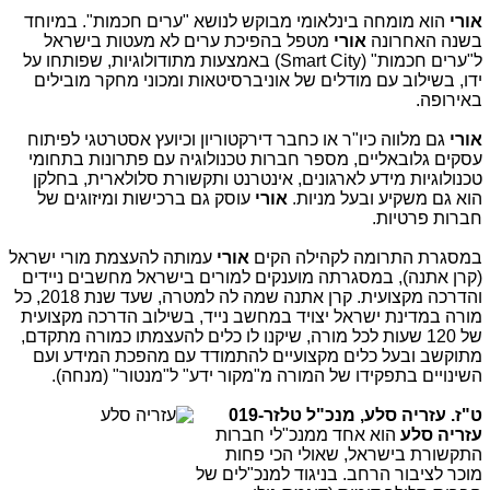
אורי
הוא מומחה בינלאומי מבוקש לנושא "ערים חכמות". במיוחד
בשנה האחרונה
אורי
מטפל בהפיכת ערים לא מעטות בישראל
ל"ערים חכמות" (Smart City) באמצעות מתודולוגיות, שפותחו על
ידו, בשילוב עם מודלים של אוניברסיטאות ומכוני מחקר מובילים
באירופה.
אורי
גם מלווה כיו"ר או כחבר דירקטוריון וכיועץ אסטרטגי לפיתוח
עסקים גלובאליים, מספר חברות טכנולוגיה עם פתרונות בתחומי
טכנולוגיות מידע לארגונים, אינטרנט ותקשורת סלולארית, בחלקן
הוא גם משקיע ובעל מניות.
אורי
עוסק גם ברכישות ומיזוגים של
חברות פרטיות.
במסגרת התרומה לקהילה הקים
אורי
עמותה להעצמת מורי ישראל
(קרן אתנה), במסגרתה מוענקים למורים בישראל מחשבים ניידים
והדרכה מקצועית. קרן אתנה שמה לה למטרה, שעד שנת 2018, כל
מורה במדינת ישראל יצויד במחשב נייד, בשילוב הדרכה מקצועית
של 120 שעות לכל מורה, שיקנו לו כלים להעצמתו כמורה מתקדם,
מתוקשב ובעל כלים מקצועיים להתמודד עם מהפכת המידע ועם
השינויים בתפקידו של המורה מ"מקור ידע" ל"מנטור" (מנחה).
ט"ז. עזריה סלע, מנכ"ל טלזר-019
עזריה סלע
הוא אחד ממנכ"לי חברות
התקשורת בישראל, שאולי הכי פחות
מוכר לציבור הרחב.
בניגוד למנכ"לים של