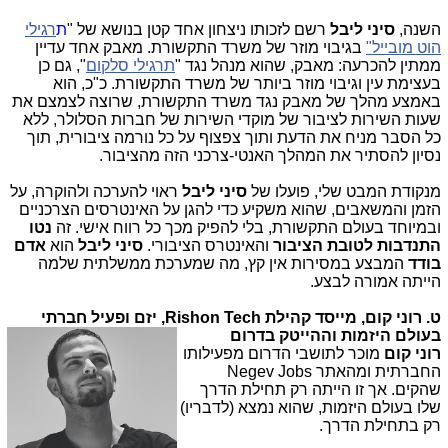
השנה,
סיני ליבל
רשם לזכותו ניצחון אחד קטן בנושא של "
ת
רגילי
הוט מובייל"
בגיבוי מוזר של משרד התקשורת. מאבק אחד עדיין
ממתין להכרעה: מאבק, שהוא מנהל נגד "
תרגילי סלקום
", גם כן
בעצימת עין וגיבוי מוזר ביותר של משרד התקשורת. כ"כ, הוא
באמצע מהלך של מאבק נגד משרד התקשורת, שרוצה לצמצם את
שעות השירות לציבור של מוקדי השירות של חברות הסלולר, ללא
כל הסבר מניח את הדעת ותוך צפצוף על כל נורמה ציבורית, תוך
נסיון להסתיר את המהלך האנטי-צרכני הזה מהציבור.
מנקודת המבט שלי, פועלו של
סיני ליבל
ראוי להערכה ולהוקרה, על
הזמן והמשאבים, שהוא משקיע כדי להגן על האינטרסים הצרכניים
ובמיוחד בעולם התקשורת, בלי להפיק מכך כל רווח אישי. זה
נטו
התנדבות לטובת הציבור
והאינטרס הציבורי.
סיני ליבל
הוא
אדם
בודד
המבצע במסירות אין קץ, מה שמערכת ממשלתית שלמה
הייתה אמורה לבצע.
ט. רוני קום, מייסד קהילת Rishon Tech, יזם ופעיל חברתי
בעולם היזמות וההייטק בדרום
רוני קום
מוכר לתושבי הדרום מפעילותו
החברתית ומהאתר Negev Jobs
שהקים. אך זו הייתה רק תחילת הדרך
שלו בעולם היזמות, שהוא נמצא (לדבריו)
רק בתחילת הדרך.