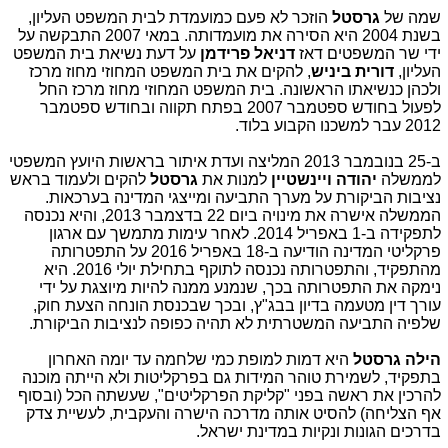
שמה של
גרסטל
הוזכר לא פעם כמועמדת לבית המשפט העליון,
בשנת 2004 היא הסירה את מועמדותה. במאי 2007 התבקשה על
ידי שר המשפטים דאז
דניאל פרידמן
על דעת נשיאת בית המשפט
העליון,
דורית ביניש
, להקים את בית המשפט המחוזי מחוז מרכז
ולכהן כנשיאתו הראשונה. בית המשפט המחוזי מחוז מרכז החל
לפעול בחודש ספטמבר 2007 בפתח תקווה ובחודש ספטמבר
2012 עבר למשכנו הקבוע בלוד.
ב-25 בנובמבר 2013 המליצה ועדת איתור בראשות היועץ המשפטי
לממשלה
יהודה ויינשטיין
למנות את
גרסטל
להקים ולעמוד בראש
נציבות הביקורת על מערך התביעה ומייצגי המדינה בערכאות.
הממשלה אישרה את מינויה ביום 22 בדצמבר 2013, והיא נכנסה
לתפקידה ב-1 באפריל 2014. לאחר עימות מתמשך עם ארגון
פרקליטי המדינה הודיעה ב-18 באפריל 2016 על התפטרותה
מהתפקיד, והתפטרותה נכנסה לתוקף בתחילת יולי 2016. היא
נימקה את התפטרותה בכך, שנמנע ממנה להיות מיוצגת על ידי
עורך דין מטעמה בדיון בבג"ץ, ובכך שבכנסת הונחה הצעת חוק,
שלפיה התביעה המשטרתית לא תהיה כפופה לנציבות הביקורת.
הילה גרסטל
היא דמות למופת כמי שלחמה עד יומה האחרון
בתפקיד, לשמירת טוהר המידות גם בפרקליטות ולא הייתה מוכנה
להרכין את ראשה בפני "קליקת הפרקליטים", שעשתה הכל (ובסוף
אף הצליחה) להסיט אותה מדרכה הישרה והעקבית, לעשיית צדק
בדרכים הגונות ונקיות במדינת ישראל.