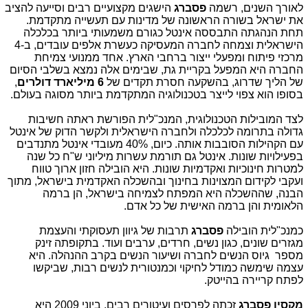
לאורך השנים, רשמה
פסברג
הישגים מקצועיים רבים וסייעה להציב
את ישראל בשורה הראשונה של מדינות עם תעשייה מתקדמת.
תחת הנהגתה התבססה אינטל כגורם משמעותי ביותר בכלכלה
הישראלית וצמחה לחברה המעסיקה כעשרת אלפים עובדים, ב-4
מרכזי פיתוח ומפעלי ייצור ברחבי הארץ. אחד ממנועי צמיחת
החברה היא המפעל בקריית גת, שבימים אלה נמצא בשלבי הסיום
של הליך שדרוג, בהשקעה חסרת תקדים של
6 מיליארד דולרים
,
בסופו הוא צפוי לייצר בטכנולוגיה המתקדמת ביותר מסוגה בעולם.
לצד המובילות הטכנולוגית, המנכ"לית הפורשת ראתה חשיבות
גדולה בתרומה לכלכלה ולחברה הישראלית ולקשר הדוק של אינטל
עם הקהילות הסובבות אותה. כיום, 40% מעובדי אינטל מתנדבים
בפעילויות שונות. אינטל גם תורמת עשרות מיליוני ש"ח כל שנה
למטרות חינוכיות ואקדמיות שונות. היא הובילה חזון ארוך טווח
ועקבי לקידום המצוינות בחינוך ובהשכלה האקדמית בישראל, מתוך
הבנה, שההשכלה היא המפתח לצמיחה בישראל, הן ברמה
הלאומית והן ברמה האישית של כל אדם.
כמנכ"לית הובילה
פסברג
תרבות של גיוון תעסוקתי והעצמת
מגזרים שונים, כגון נשים, חרדים, ערבים ועוד. בתקופתה זינק
מספר גיוס הנשים לחברה ושיעור הנשים בקרב ההנהלה. היא
עצמה שימשה כמודל לחיקוי וכמנטורית לנשים רבות, שביקשו
לפתח קריירה בהייטק.
מקסין פסברג
זכתה לפרסים ועיטורים רבים. ביוני 2009 היא