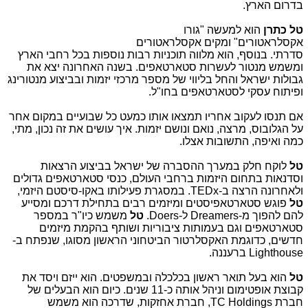
בדרום הארץ.
טל כתרן
הוא למעשה "גורו
אקסלראטורים" ומקים אקסלראטורים
סדרתי. בנוסף, הוא מלווה תוכניות רבות נוספות בכל רחבי הארץ
ומשמש מנטור לעשרות סטארטאפים. בשנה האחרונה יצא את
גבולות ישראל והחל בליווי של מספר מרכזי יזמות ובביצוע מנטורינג
ופיתוח עסקי לסטארטאפים בחו"ל.
אם תנסו לעקוב אחריו תמצאו אותו כמעט כל שבועיים במקום אחר
על הגלובוס, מרצה, נואם ונושם יזמות. איך עושים את זה נכון, מתי,
כמה ואיפה, התשובות אצלו.
טל
לוקח חלק במערך ההסברה של ישראל בביצוע הרצאות
וסדנאות בתחום היזמות ברחבי העולם, כנסי סטארטאפים גדולים
ולאחרונה הרצה ב-TEDx. במסגרת פעילותו באקו-סיסטם היזמי,
טל
פוגש סטארטאפיסטים ומיזמים רבים בתחילת דרכם ומסייע
להם להפוך מ-Dreamers ל-Doers.
טל
משמש כיו"ר במספר
סטארטאפים וגם בעמותות ציבוריות ושותף בהקמת מיזמים
חדשים, כדוגמת האקסלרטור הביטחוני הראשון מסוגו, שנפתח ב-
Lighthouse ברעננה.
טל
הוא בעל תואר ראשון בכלכלה ובמשפטים. הוא ייזם ויסד את
קבוצת אופטימום וניהל אותה כ-11 שנים. כיום הוא הבעלים של
חברת TC Holdings, חברת אחזקות, שדרכה הוא משמש