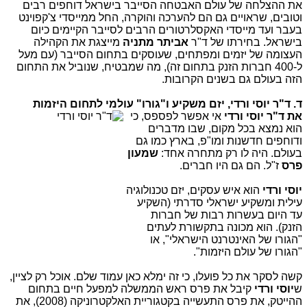
את ההצלחה של עולם האבטחה הסייבר בישראל דוחפים רבים
וטובים, שראויים גם הם להערכה והוקרה, החל ממייסדי צ'קפוינט
בעבר ועד מייסדי האקסלרטורים הרבים לסייבר הקיימים כיום
בישראל. בחירתו של ד"ר
אביתר מתניה
מייצגת את הקהילה
העצומה של יזמים ומפתחים, שעוסקים בתחום הסייבר (עם מעל
ל-400 חברות הזנק בתחום זה), מה שמבטיח, שנוביל את התחום
הזה בעולם גם בשנים הקרובות.
ד. ד"ר יוסי ורדי, יזם משקיע ו"גורו" עולמי לתחום היזמות
את ד"ר יוסי ורדי
אי אפשר לפספס, כי
הוא נמצא בכל מקום, שבו מדברים
ודוחפים חדשנות ומו"פ, בארץ כמו גם
בעולם. היה לו רק מתחרה אחד:
שמעון
פרס
ז"ל. הם גם היו חברים.
יוסי ורדי
הוא איש עסקים, יזם טכנולוגיה
עילית ומשקיע ישראלי סדרתי (השקיע
עד היום בעשרות רבות של חברות
הזנק). הוא מכונה בתקשורת לעתים
"הגורו של האינטרנט הישראלי", או
"הגורו של עולם היזמות".
קשה לסקר את כל פועלו, כי זה ימלא כאן עמוד שלם. אוכל רק לציין,
ש
יוסי
ורדי
קיבל את פרס ראש הממשלה למפעל חיים בתחום
ההייטק, את פרס התעשייה בקטגוריית האלקטרוניקה (2008), את