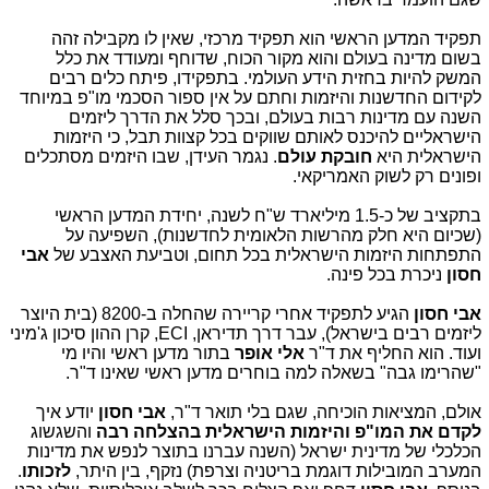
תפקיד המדען הראשי הוא תפקיד מרכזי, שאין לו מקבילה זהה
בשום מדינה בעולם והוא מקור הכוח, שדוחף ומעודד את כלל
המשק להיות בחזית הידע העולמי. בתפקידו, פיתח כלים רבים
לקידום החדשנות והיזמות וחתם על אין ספור הסכמי מו"פ במיוחד
השנה עם מדינות רבות בעולם, ובכך סלל את הדרך ליזמים
הישראליים להיכנס לאותם שווקים בכל קצוות תבל, כי היזמות
הישראלית היא
חובקת עולם
. נגמר העידן, שבו היזמים מסתכלים
ופונים רק לשוק האמריקאי.
בתקציב של כ-1.5 מיליארד ש"ח לשנה, יחידת המדען הראשי
(שכיום היא חלק מהרשות הלאומית לחדשנות), השפיעה על
התפתחות היזמות הישראלית בכל תחום, וטביעת האצבע של
אבי
חסון
ניכרת בכל פינה.
אבי חסון
הגיע לתפקיד אחרי קריירה שהחלה ב-8200 (בית היוצר
ליזמים רבים בישראל), עבר דרך תדיראן, ECI, קרן ההון סיכון ג'מיני
ועוד. הוא החליף את ד"ר
אלי אופר
בתור מדען ראשי והיו מי
"שהרימו גבה" בשאלה למה בוחרים מדען ראשי שאינו ד"ר.
אולם, המציאות הוכיחה, שגם בלי תואר ד"ר,
אבי חסון
יודע איך
לקדם את המו"פ והיזמות הישראלית בהצלחה רבה
והשגשוג
הכלכלי של מדינית ישראל (השנה עברנו בתוצר לנפש את מדינות
המערב המובילות דוגמת בריטניה וצרפת) נזקף, בין היתר,
לזכותו
.