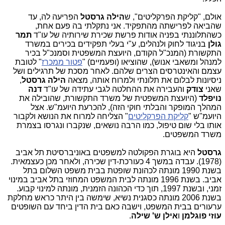
אולם, "קליקת הפרקליטים", ש
הילה גרסטל
הפריעה לה, עד
שהביאה לפרישתה מהתפקיד. אני נתקלתי בה פעם אחת,
כשהתלוננתי בפניה אודות פרשת שכירת שירותיה של עו"ד
תמר
גולן
בניגוד לחוק ולנהלים, ע"י בעלי תפקידים בכירים במשרד
התקשורת (המנכ"ל הקודם, היועצת המשפטית וסמנכ"ל בכיר
למנהל ומשאבי אנוש), שהוציאו (ופעמיים) "
פטור ממכרז
" לטובת
עצמם והאינטרסים הצרים שלהם. לאחר מסכת של תרגילים ושל
ניסיונות לבלום את תלונתי ולמרוח אותה, מצאה
הילה גרסטל
,
שאני
צודק
והעבירה את ההחלטה לגבי עתידה של עו"ד
דנה
נויפלד
(היועצת המשפטית של משרד התקשורת, שהובילה את
המהלך המופקר והבלתי חוקי הזה), להכרעת היועמ"ש. אצל
היועמ"ש "
קליקת הפרקליטים
" הצליחה למרוח את הנושא ולקבור
אותו בלי שום טיפול, כמו הרבה נושאים, שנקברו ונגרסו בצמרת
משרד המשפטים.
גרסטל
היא בוגרת הפקולטה למשפטים באוניברסיטת תל אביב
(1978). עבדה במשך 4 כעורכת-דין שכירה, ולאחר מכן כעצמאית.
בשנת 1990 מונתה לכהונת שופטת בבית משפט השלום בתל
אביב. בשנת 1996 מונתה לבית המשפט המחוזי בתל אביב במינוי
זמני, ובשנת 1997, תוך כדי הכהונה הזמנית, מונתה למינוי קבוע.
בשנת 2006 מונתה כסגנית נשיא, שימשה בין היתר כראש מחלקת
ערעורים בבית המשפט, וישבה כאם בית הדין ביחד עם השופטים
עוזי פוגלמן
ו
אילן ש' שילה
.