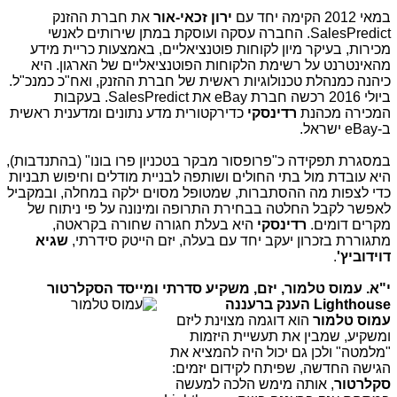
במאי 2012 הקימה יחד עם
ירון זכאי-אור
את חברת ההזנק
SalesPredict. החברה עסקה ועוסקת במתן שירותים לאנשי
מכירות, בעיקר מיון לקוחות פוטנציאליים, באמצעות כריית מידע
מהאינטרנט על רשימת הלקוחות הפוטנציאליים של הארגון. היא
כיהנה כמנהלת טכנולוגיות ראשית של חברת ההזנק, ואח"כ כמנכ"ל.
ביולי 2016 רכשה חברת eBay את SalesPredict. בעקבות
המכירה מכהנת
רדינסקי
כדירקטורית מדע נתונים ומדענית ראשית
ב-eBay ישראל.
במסגרת תפקידה כ"פרופסור מבקר בטכניון פרו בונו" (בהתנדבות),
היא עובדת מול בתי החולים ושותפה לבניית מודלים וחיפוש תבניות
כדי לצפות מה ההסתברות, שמטופל מסוים ילקה במחלה, ובמקביל
לאפשר לקבל החלטה בבחירת התרופה ומינונה על פי ניתוח של
מקרים דומים.
רדינסקי
היא בעלת חגורה שחורה בקראטה,
מתגוררת בזכרון יעקב יחד עם בעלה, יזם הייטק סידרתי,
שגיא
דוידוביץ'
.
י"א. עמוס טלמור, יזם, משקיע סדרתי ומייסד הסקלרטור
Lighthouse הענק ברעננה
עמוס טלמור
הוא דוגמה מצוינת ליזם
ומשקיע, שמבין את תעשיית היזמות
"מלמטה" ולכן גם יכול היה להמציא את
הגישה החדשה, שפיתח לקידום יזמים:
סקלרטור
, אותה מימש הלכה למעשה