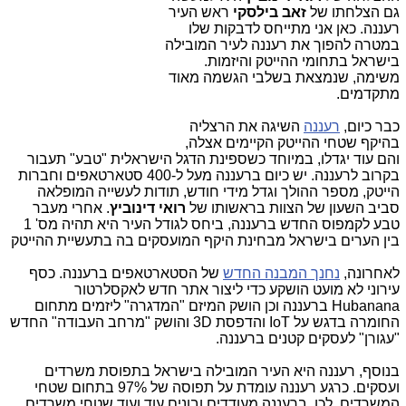
גם הצלחתו של
זאב בילסקי
ראש העיר
רעננה. כאן אני מתייחס לדבקות שלו
במטרה להפוך את רעננה לעיר המובילה
בישראל בתחומי ההייטק והיזמות.
משימה, שנמצאת בשלבי הגשמה מאוד
מתקדמים.
כבר כיום,
רעננה
השיגה את הרצליה
בהיקף שטחי ההייטק הקיימים אצלה,
והם עוד יגדלו, במיוחד כשספינת הדגל הישראלית "טבע" תעבור
בקרוב לרעננה. יש כיום ברעננה מעל ל-400 סטארטאפים וחברות
הייטק, מספר ההולך וגדל מידי חודש, תודות לעשייה המופלאה
סביב השעון של הצוות בראשותו של
רואי דינוביץ
.
אחרי מעבר
טבע לקמפוס החדש ברעננה, ביחס לגודל העיר היא תהיה מס' 1
בין הערים בישראל מבחינת היקף המועסקים בה בתעשיית ההייטק
לאחרונה,
נחנך המבנה החדש
של הסטארטאפים ברעננה. כסף
עירוני לא מועט הושקע כדי ליצור
אתר חדש לאקסלרטור
Hubanana ברעננה וכן הושק המיזם "המדגרה" ליזמים מתחום
החומרה בדגש על IoT והדפסת 3D והושק "מרחב העבודה" החדש
"עגורן" לעסקים קטנים ברעננה.
בנוסף, רעננה היא העיר המובילה בישראל בתפוסת משרדים
ועסקים. כרגע רעננה עומדת על תפוסה של 97% בתחום שטחי
המשרדים. לכן, ברעננה מעודדים ובונים עוד ועוד שטחי משרדים.