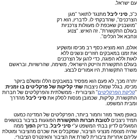
עם ישראל.
כ"כ,
סיני ליבל
מתנגד לתואר "מגן
הצרכנים", שהדבקתי לו. לדבריו, הוא רק
"מושבניק שאכפת לו מעוולות צרכניות
בעולם התקשורת". זה האיש. "צנוע
ונחבא אל הכלים".
אולם, הוא מוציא כסף רב מכיסו ומשקיע
את זמנו במאבקים חוזרים ונשנים ללא
לאות וללא הפוגה, כדי להגן על הצרכנים
בעולם התקשורת והייטק הישראלי, משימה, שהרשויות, ובראשם
משרד התקשורת, היו אמורים לבצע.
יתרה מכך, לא פעם הוא מפסיד במאבקים הללו ומשלם ביוקר
מכיסו, בגלל שמולו ניצבות
שתי קליקות של פרקליטים בו זמנית
:
"
קליקת הפרקליטים
" הציבורית - ממשלתית והפרקליטים של חברות
התקשורת, קליקות, שכמובן מנסות לסלק את
סיני ליבל
מהדרך
ומבית המשפט.
באופן מאוד מוזר וחמור ביותר, הפרקליטים של המדינה כמעט
תמיד ניצבים
לטובת חברות התקשורת
הפוגעות בציבור בנושאים
המועלים לדיון בבתי המשפט ע"י
סיני ליבל
, בדיוק
הפוך
ממה
שהיה מצופה מנציגי הציבור, שמקבלים את שכרם מהציבור ומוטלת
עליהם אחריות ציבורית לשרת את הציבור והאינטרס הציבורי.