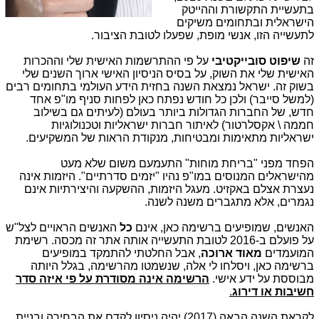
בתעשיית התקשורת וההייטק
הישראלית ובתחומים משיקים
לתעשייה הזו, אנשי מופת, שפעלו לטובת הציבור.
זה
שיפוט סובייקטיבי
על פי ההתרשמות האישית שלי וההכרות
האישית שלי את השוק, על בסיס הניסיון האישי ארוך השנים שלי
בשוק זה. ישראל נמצאת השנה בחזית הידע העולמי בתחומים רבים
(למשל סייבר) ולכן כל חודש נפתח כאן לפחות סניף מו"פ אחד
חדש, של החברות הגדולות ביותר בעולם (לעיתים גם בשילוב
חממה \ אקסלרטור) לאיתור חברות ישראליות וטכנולוגיות
ישראליות מתאימות ומבטיחות, מנקודת הראות של המשקיעים.
הפחד מפני "בריחת מוחות" התעמעם משום שלא מעט
מהישראלים המנוסים במו"פ נהיו "יזמים סדרתיים". היזמות אינה
נעצרת אצלם באקזיט. מעגל היזמות, ההשקעה והיצירתיות אינם
נגמרים, אלא מתגברים משנה לשנה.
האנשים, שמופיעים ברשימה כאן, אינם
כל
האנשים הראויים לצל"ש
על פועלם ב-2016 לטובת התעשייה אותה אתר זה מכסה. רשימת
המועמדים
מאוד ארוכה
, אבל החלטתי להתמקד במופיעים
ברשימה כאן, ויסלחו לי אלה, שנשמטו מהרשימה, בגלל היותה
מבוססת על ידע אישי.
הרשימה אינה מסודרת על פי איזה סדר
חשיבות או דירוג
.
לקראת השנה הבאה (2017) יהיה ניסיון לקדם את הבחירה ובניית