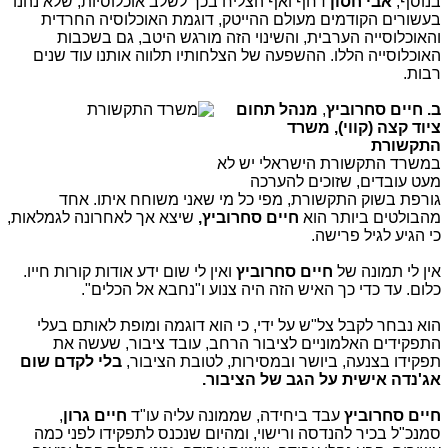
בנוסף,
אבי חסון
דחף ואף הצליח בכך לשלב אוכלוסיות, שלא נהנו
בעשורים הקודמים מעולם ההייטק, דוגמת האוכלוסיה החרדית
והאוכלוסייה הערבית, והשינוי הזה מורגש היטב, גם בשכבות
האוכלוסייה הללו. ההשפעה של הצלחותיו תלווה אותנו עוד שנים
רבות.
ב.
חיים סחרוביץ
,
מנהל תחום
ציוד קצה (קווי),
משרד
התקשורת
במשרד התקשורת הישראלי יש לא
מעט עובדים, שזוכים להערכה
גורפת בשוק התקשורת, מפי כל מי שאני משוחח איתו. אחד
מהבולטים ביותר הוא
חיים סחרוביץ,
שיצא אך לאחרונה לגמלאות,
כי הגיע לגיל פרישה.
אין לי תמונה של
חיים סחרוביץ
ואין לי שום ידע אודות קורות חייו.
כלום. עד כדי כך האיש הזה היה צנוע ו"נחבא אל הכלים".
הוא נבחר לקבל צל"ש על ידי, כי הוא דוגמה ומופת לאותם בעלי
התפקידים האלמוניים לציבור הרחב, עובד ציבור, שעשה את
תפקידו בצנעה, ביושר ובמסירות, לטובת הציבור,
בלי לקדם שום
אג'נדה אישית על הגב של הציבור.
חיים סחרוביץ
עבד ביחידה, שממונה עליה עו"ד
חיים גרון
,
סמנכ"ל בכיר להנדסה ורישוי, ומהיום שנכנס לתפקידו לפני כמה