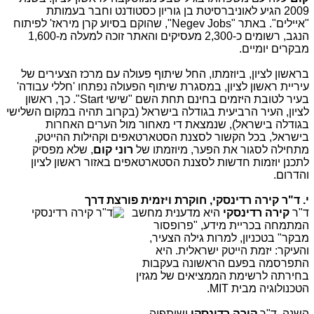
2009 הגיע לאוניברסיטת בן גוריון כסטודנט וחבר בעמותת
"איילים". באתר "Negev Jobs", שהוקם בסיוע קרן מיראז' לפיתוח
הנגב, רשומים כ-2,300 מעסיקים והאתר זוכה למעלה מ-1,600
מבקרים יומיים.
בראשון לציון, ביוזמתו, החל שיתוף פעולה עם מרכז הצעירים של
עיריית ראשון לציון, במסגרת שיתוף הפעולה נפתחו 'חללי עבודה'
בעיר לטובת היזמים בחינם תחת השם "שישי Start". כך, ראשון
לציון, העיר הרביעית בגודלה בישראל (בקרוב תהיה במקום השלישי
בגודלה בישראל), שנמצאת די מאחור מול הערים האחרות
בישראל, בכל הקשור לסצנת הסטארטאפים וקהילות ההייטק,
מתחילה לסגור את הפער, מיוזמתו של
רוני קום
, שלא מפסיק
לתכנן יוזמות חדשות לסצנת הסטארטאפים באזור ראשון לציון
והדרום.
י. ד"ר קירה רדינסקי, חוקרת ויזמית פורצת דרך
ד"ר
קירה רדינסקי
היא מדענית מחשב
המתמחה בכריית מידע, "פרופסור
מבקר" בטכניון, למרות גילה הצעיר,
והעיקר: יזמת הייטק ישראלית. היא
התפרסמה בפעם הראשונה בעקבות
בחירתה לרשימת הממציאים של מגזין
הטכנולוגיה מבית MIT.
השנה, ד"ר
קירה רדינסקי
ושותפיה