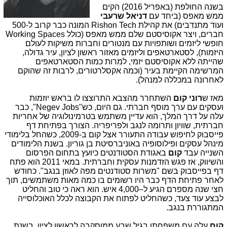
בשנה החולפת (באפריל 2016) הקים
ממש מאפס (ביחד עם
דניאל שרעבי
ועוד מתנדבים) את קהילת Rishon Tech המונה כבר קרוב ל-500
חברים, ויצר אקוסיסטם שלם ממש מאפס (כולל Working Spaces
חופשי ליזמים ושותפויות עם מנטורים וחברות משיקות לעולם
היזמות), לסטארטאפים וליזמים מאזור ראשון לציון, עיר גדולה,
שהייתה ללא אקוסיסטם יזמי, למרות כמות הסטארטאפים
המרשימה הקיימת בעיר (וכמה אקסלרטורים, לרבות זה שהוקם
לאחרונה במכללה למנהל).
מאז ש
רוני קום
השתחרר מהצבא התרוצצו לו בראש יוזמות
ועסקים עם ערך מוסף חברתי. גם היום, כש"Negev Jobs", כבר
עלה על דרך המלך, הוא עדיין משתמש בטרמינולוגיה של אחריות
חברתית, שוויון ותרומה לנגב ולפריפריה. הצורך בפתיחת דף
פייסבוק לחיפוש עבודה התעורר אצל קום ב-2009, כשהחל בלימודי
מינהל עסקים ופילוסופיה באוניברסיטת בן גוריון. בשנת הלימודים
השנייה עבד
קום
באגודת הסטודנטים כיועץ בתחום הפרסום
והשיווק, אז פגש הזדמנות עסקית וחברתית. במאי 2011 הוא פתח
דף בפייסבוק בשם "משרות סטודנטים מפה לאוזן בנגב". כחודש
לאחר פתיחת הדף כבר היו רשומים בו כמה מאות משתמשים, תוך
חצי שנה מספרם הגיע ל–4,000 איש. הוא ראה כי טוב והחליט
לבצע עוד צעד, כשהחליט לפתוח את הקבוצה לכלל האוכלוסייה
המתגוררת בנגב.
קום
עלה עם משפחתו בגיל שבע ממוסקבה לראשון לציון. בשנת