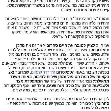
עשורים, קבע נהלי עבודה, שיטות עבודה, זמני קבלת קהל ומענה
מהיר וענייני לציבור, מה שלא היה עד אז במשרד התקשורת (ולא
קיים ביחידות אחרות במשרד).
המונח "שירות לציבור" היה ברור לו כדבר החשוב ביותר להצלחת
היחידה עליה היה ממונה.
חיים סחרוביץ
, מנהל תחום ציוד קצה,
היה בתפקיד ציבורי, שכל יבואני ציוד תקשורת קווי משבחים אותו
ואת רמת השירות שהוא והיחידה, שבראשה הוא עומד, סיפקו
ומספקים לשוק התקשורת הישראלי.
אני חייב
לציין לטובה
את
חיים סחרוביץ
אך גם את
מדלן
תיאודורסקו
,
שעבדה ביחידה זו ופרשה לגמלאות במקביל לבוס
שלה, משום שיש יבואנים ויצרני ציוד העומדים
בו זמנית
גם מול
יחידה מקבילה באגף הספקטרום, יחידה המטפלת בייבוא ציוד
אלחוטי (יחידה, שעדיין מתנהלת בפקס, שלא תמיד עובד) והיבואנים
ציינו לא אחת באזני, וביתר שאת בשנה האחרונה, שבה, הטיפול
בפניות הציבור באגף הספקטרום
הידרדר לתהום
, שמדובר
ב-2
הקצוות של רמת הטיפול ומתן שירות לציבור, באותו משרד
ממשלתי
: מצד אחד היחידה של ציוד קווי
המתפקדת מצוין
ולשביעות הרצון של כולם מזה שנים
, ומצד שני אגף הספקטרום,
שבכלל לא מתפקד ולא יודע לספק שירות לציבור,
מזה שנים
.
לכן, ההערכה על המסירות של עובד ציבור די אלמוני דוגמת
חיים
סחרוביץ
לציבור לו הוא נתן במשך שנים ארוכות שירות למופת -
ראויה לכל שבח
.