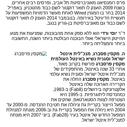
פרס רומנסיאנו מאוניברסיטת תל אביב, ופרסים רבים אחרים.
בשנת 2009 הוענק לו תואר דוקטור לשם כבוד מהטכניון. באפריל
2014 בחר בו המגזין Wired לאחת מעשר הדמויות המשפיעות על
תעשיית הדיגיטל באירופה. בנובמבר 2014 הוענק לו תואר דוקטור
לשם כבוד גם מאוניברסיטת בן-גוריון בנגב.
ד"ר
יוסי ורדי
הוא ללא ספק אחת מהבוכנות, שמניעות את מנוע
ההייטק הישראלי ואולי הבוכנה הבולטת ביותר השנה, החשובה
ביותר והמצליחה ביותר.
ה.
מקסין פסברג
,
מנכ"לית אינטל
ישראל וסגנית נשיא באינטל העולמית
מקסין פרסברג
פורשת בקרוב מאוד,
אחרי 33 שנה באינטל, מהתפקידים של
מנכ"לית אינטל ישראל וסגנית נשיא עולמי
באינטל.
מקסין
פסברג
החלה את
הקריירה הארוכה שלה באינטל
אלקטרוניקה בירושלים
(Fab8)
ב-1983,
כמהנדסת ליתוגרפיות. ב-1995 היא
הצטרפה לצוות הסטארטאפ, שהקים את
מפעל הייצור בקריית גת וניהלה את חטיבת ההנדסה
.
מ-2000 עד
2004 היא ניהלה את המפעל בקריית גת וב-2006 מונתה למנהלת
המפעל החדש של אינטל בעיר
(Fab28)
. ביוני 2007 היא מונתה
למנכ"לית אינטל ישראל.