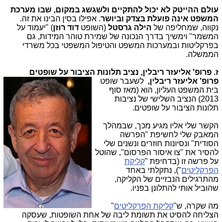
עולם ההייטק לא יכול להתקיים ולשגשג במקום, שבו מערכת
המשפט אינה פועלת בצדק וביושר
. אפילו בסין הבינו את זה.
נקווה, שמחליפה של
הילה גרסטל
(השופט
דוד רוזן
) "יעמוד על
המשמר" וימשיך בדרך הנכונה של שמירת טוהר המידות, גם
בפרקליטות ובמערכות המשפט והטיפול המשפטי בכל משרדי
הממשלה.
ז. פרופ' אליעזר ריבלין, נציב תלונות הציבור על שופטים
פרופ' אליעזר ריבלין,
לשעבר שופט
בית המשפט העליון, הוא (מאז סוף
2013) הנציב השלישי של נציבות
תלונות הציבור על שופטים.
הקשר שלי אליו מגיע מכך, שבמהלך
המאבק שלי לחשיפת "הפרשה
הסודית" ונסיונות חוזרים ונשנים שלי
להסיר את "צו איסור הפרסום", שהוטל
על פרשה זו (בדחיפת "
קליקת
הפרקליטים
"), נתקלתי באחד
מהתרגילים הנבזיים של הקליקה,
שהוביל אותי להתלונן בפניו.
מה שקרה, ש"
קליקת הפרקליטים
"
הצליחה להסיט את תשומת ליבה של אחת השופטות, שעסקה