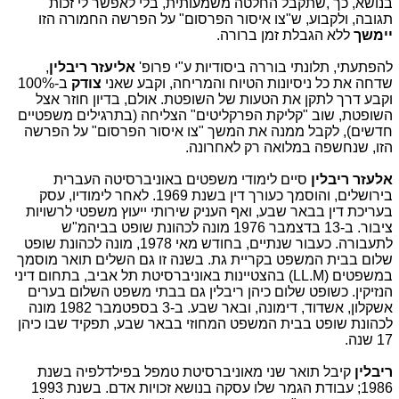
בנושא, כך ,שתקבל החלטה משמעותית, בלי לאפשר לי זכות
תגובה, ולקבוע, ש"צו איסור הפרסום" על הפרשה החמורה הזו
יימשך
ללא הגבלת זמן ברורה.
להפתעתי, תלונתי בוררה ביסודיות ע"י פרופ'
אליעזר ריבלין
,
שדחה את כל ניסיונות הטיוח והמריחה, וקבע שאני
צודק
ב-100%
וקבע דרך לתקן את הטעות של השופטת. אולם, בדיון חוזר אצל
השופטת, שוב "קליקת הפרקליטים" הצליחה (בתרגילים משפטיים
חדשים), לקבל ממנה את המשך "צו איסור הפרסום" על הפרשה
הזו, שנחשפה במלואה רק לאחרונה.
אלעזר ריבלין
סיים לימודי משפטים באוניברסיטה העברית
בירושלים, והוסמך כעורך דין בשנת 1969. לאחר לימודיו, עסק
בעריכת דין בבאר שבע, ואף העניק שירותי ייעוץ משפטי לרשויות
ציבור. ב-13 בדצמבר 1976 מונה לכהונת שופט בביהמ"ש
לתעבורה. כעבור שנתיים, בחודש מאי 1978, מונה לכהונת שופט
שלום בבית המשפט בקריית גת. בשנה זו גם השלים תואר מוסמך
במשפטים (LL.M) בהצטיינות באוניברסיטת תל אביב, בתחום דיני
הנזיקין. כשופט שלום כיהן ריבלין גם בבתי משפט השלום בערים
אשקלון, אשדוד, דימונה, ובאר שבע. ב-3 בספטמבר 1982 מונה
לכהונת שופט בבית המשפט המחוזי בבאר שבע, תפקיד שבו כיהן
17 שנה.
ריבלין
קיבל תואר שני מאוניברסיטת טמפל בפילדלפיה בשנת
1986; עבודת הגמר שלו עסקה בנושא זכויות אדם. בשנת 1993