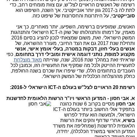
רשימה של האנשים הראויים לצל"ש, עם צוות מומחים רחב, כדי
לתת לה ב-2017 גוון יותר אובייקטיבי. אך השנה, השיפוט הוא
סובייקטיבי
, על היתרונות והחסרונות של שיפוט כזה.
האנשים, שמופיעים ברשימה, השפיעו, יותר מאחרים, כך אני
מאמין, על דמותו והתנהלותו של שוק ה-ICT הישראלי והתנהגות
המשק הישראלי. זאת, משום שמצאתי לנכון להציג בסיום 2016
ותחילת שנת 2017 גם את הצד החיובי, מעורר ההשראה, של
אנשים בעלי חזון, דבקות במטרה, בעלי אומץ אישי, אנשי
מקצוע למופת, נותני דוגמה אישית ומובילי דרך בתחומם
, כפי
שראיתי זאת במהלך שנת 2016, שנה, שהייתה
מאוד מוצלחת
לתעשיית ההייטק ולכל מה שמקיף את התעשייה הזו, וכמובן לכל
העובדים בתחומים הללו, שדי שיפרו את שכרם בשנה החולפת,
כחלק מההצלחה הכלכלית של המשק הישראלי.
רשימת 20 הראויים לצל"ש בעולם ה-ICT הישראלי ל-2016:
א. אבי חסון - המדען הראשי ויו"ר הרשות הלאומית לחדשנות
א
בי חסון
מסיים בקרוב 6 שנות כהונה
בתפקיד אולי החשוב ביותר בעולם ה-ICT
הישראלי, ולמעשה הוא עתיד לפרוש
בשיא
, אחרי שדחף והקים את הרשות
הלאומית לחדשנות (שמחליפה את משרד
המדען הראשי במשרד הכלכלה), יחידה,
שגם הועמד בראשה.