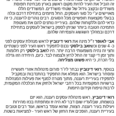
זה הוביל את העיר להיות מקום ראשון בארץ מבחינת תפוסת
משרדים ובקצב גידול של שטחי משרדים. המשרדים הללו
מאויישים ע"י כל סוגי העסקים, החל מיזמים בתחילת דרכם וכלה
בבעלי מקצועות חופשיים מכל הסוגים. רבים נוהרים לרעננה, כי זה
כדאי להם וללקוחות שלהם. בעירייה נותנים להם את מעטפת
התמיכה הטובה ביותר שניתן לספק בישראל לעסקים בתחילת
דרכם ובמהלך השגשוג והצמיחה שלהם.
אבי לאופר
ז״ל מינה את
רואי דינוביץ
לראש מנהלת עסקים לפני
כ- 4 שנים וכש
זאב
בילסקי
נכנס לתפקיד ראש העיר לפני כשנתיים
וחצי זה נהיה משמעותי הרבה יותר.
היו ל
זאב
בילסקי
רק חלומות
ותוך זמן די קצר זה החל לרוץ ולצמוח לבד. כיום, היחידה הזו גדלה
בלי הכרה, כי היא
פשוט מצליחה
.
בנוסף,
רואי דינוביץ
נבחר ליו"ר פורום מינהלות אזורי תעשייה
ומסחר בישראל. הוא ממלא את התפקיד בהתנדבות ובמקביל
לתפקידו בעיריית רעננה, מתוך מטרה למנף את פעילות המנהלות
ברשויות המקומיות בכל רחבי ישראל ולחזק את הכלכלה המקומית,
לרבות טיפוח וקידום היזמות.
רואי דינוביץ
, ראש מינהלת עסקים רעננה, הוא יזם
בנשמתו, שבלעדיו שום דבר לא היה זז ומתפתח בכזו מהירות
ויעילות בעיר רעננה.
הצוות, שהוא עומד בראשו, ועוד רבים וטובים
בעיריית רעננה, הופכים את החזון של ראש העיר - למציאות בשטח.