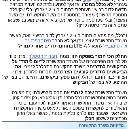
גיגהרץ
לא נכלל במכרז
. אז איך לפתע נולדת לה "ועדת מכרזים
חדשה לדור רביעי" העוסקת בתחום ה-2.6 גיגהרץ, בלי שקיבלה
הסמכה מהשר (יש צורך בהסמכה גם משר התקשורת וגם משר
האוצר) ובלי שפרסמה טיוטה של מכרז, או איזה שימוע בנושא, או
סתם איזה נייר טיוטה לדיון?
ובכלל, מה פתאום תחום ה-2.6 גיגהרץ לדור רביעי? זאת, כאשר
משרד התקשורת עצמו נתן אך לא מכבר
היתר לפרטנר
ולהוט-מובייל
להפעיל LTE-A
בתחום תדרים אחר לגמרי
?
החלק הכי חמור בפסקה הזו
: ממתי
חברות הסלולר
ויצרני ציוד
סלולרי הם הפרטנרים של משרד התקשורת
ל"יום לימוד" על
הביקושים לתדרים?
משרד התקשורת התבלבל לגמרי.
את
הביקושים לתדרים קובעים הצרכנים
. חברות סלולר (ויצרני
הציוד עבור החברות הללו) הם
ספקי ביקושים
,. דהיינו: הם בצד של
ההיצע
,
לא
בצד של
הביקוש
.
משרד התקשורת
שכח לגמרי
את הבסיס לפעולתו (זה מפורט
היטב בחוק והתקשורת ובכל התקנות) ואביא כאן רק צילום קטן
שיבהיר איך משרד התקשורת
אמור לעבוד
(וכך עובדים כל
הרגולטורים לתקשורת בעולם הנאור, למעט משרד התקשורת
הישראלי, שעובד כמו ב"רפובליקת בננות", כאשר בעלי ההון
מכתיבים לשלטון
הכל
):