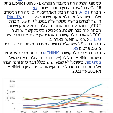
סמסונג השיקה את המעבד Exynos 8895 - Exynos 9 בתקן
Cat16 עם 1 גיגה בערוץ היורד. פירוט -
כאן
.
חברת
AT&T
(חברת הבזק האמריקאית) סיימה את הניסויים
שלה בציוד של נוקיה לאספקת שירותי טלוויזיה מ-
DirecTV
היישר לבתים ברשת סלולר שלה בטכנולוגיות 5G. חברת
AT&T, בדומה לחברות אחרות בעולם, תחל לספק שירות
מסחרי כזה
כבר השנה
. במקביל (ובלי כל קשר ישיר), ה-
FCC (הרגולטור לתקשורת האמריקאי) אישר את טכנולוגיית
LTE-U
לשימוש חופשי בארה"ב.
חברת Siklu (הישראלית) חשפה מערכת משופרת לשידורים
ב-5G. פרטים
כאן
.
חברת המחקר לתקשורת
reTHINK
פרסמה מחקר על עתיד
רשתות HetNet בסלולר (יש דבר כזה בעולם, ראה למשל
בסינגפור
. בישראל לא שמעו שיש בכלל דבר כזה) והנה הגרף
של התפתחות הטכנולוגיות הקיימות סביב רעיון ה-HetNet
מ-2014 עד 2021: