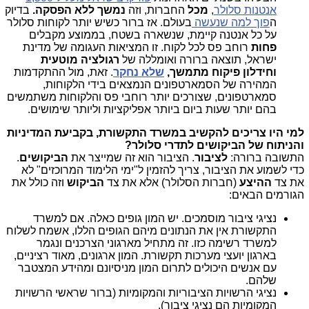
אנטנות סלולר
,
מכל
החברות, וזה
נמשך ללא הפסקה.
בדיוק
ה
פוך למה שנעשה
בעולם. אז ברור כשיש יותר לקוחות סלולר
על כל אנטנה קיימת, שנשארה בשטח, בממוצע מקבלים
פחות
רוחב פס לכל לקוח. זו המציאות העגומה של מדינת
ישראל, תוצאה ברורה ואומללה של
רגולציה מוטעית
וחידלון פיקוח מתמשך,
שלא נחקר
. זאת, מול ההתקדמות
המהירה של הסמארטפונים הנמצאים בידי הלקוחות,
סמארטפונים, שצורכים יותר רוחבי פס והלקוחות משתמשים
בהם יותר שעות ביום ביותר אפליקציות וליותר שימושים.
למי היו צריכים להקשיב במשרד התקשורת, בקביעת המדיניות
והניתוח של הביקושים לתדרי סלולר?
התשובה ברורה:
לציבור
. הציבור הוא זה שמייצר את
הביקושים
.
כדי לשמוע את הציבור, צריך להזמין ל"ימי הלימוד המרוכזים" לא
את צד
ההיצע
(חברות הסלולר) אלא את צד
הביקוש
וזה כולל את
הגורמים הבאים:
נציגי ציבור מוסמכים. יש המון גופים כאלה. אם למשרד
התקשורת אין את הנתונים מיהם הגופים הללו, אשמח לשלוח
למשרד רשימה כזו. זה מתחיל מארגוני הצרכנים ונגמר
בארגון יועצי מערכות תקשורת. המון ארגונים, מאוד רציניים,
עם אנשים היכולים לתרום המון מניסיונם ומהידע המצטבר
שלהם.
נציגי הרשויות הציבוריות והמקומיות (ברור שראשי הרשויות
המקומיות הם נציגי ציבור).