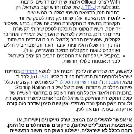
WiFi לצרכי Offload ולמתן שירותים חדשים, לרבות
בטכנולוגיות
LTE-U
. שוק שלם וחדש יקום בישראל, רק
בתחום הזה, כתוצאה משינוי רגולטורי ממש זעיר.
להסיר
את האיסור על רשויות מקומיות לספק שירותי
תקשורת בתשתיות התקשורת הפרטיות שלהן. ברגע שאיסור
זה יוסר, רשויות מקומיות תוכלנה לספק שירותי תקשורת
נייחים וניידים, בתחילה לשרשרת הערך של העירייה ואחר כך
לקהלים, שהעירייה תבחר (למשל: מורים ועובדים ברשתות
החינוך וההשכלה העירוניות, עובדי העיריות, עובדי בתי חולים
ואוניברסיטואות המקבלים תמיכה מהעירייה, ועוד).
במקביל, יש לפתוח את החסמים הרבים הקיימים בישראל
לבניית אנטנות סלולר חדשות.
למעשה, מה שנדרש זה להכין "תכנית אב" לנושא
התדרים
במדינת
ישראל ולהתפתחות הרשתות הניידות לכיוון
5G
ו-IoT, לרבות
נושא
האנטנות
ו"
רמת השירות הסלולרי
" למשתמשי הקצה. זה כולל
פיתוח מהלכים, מתודות ושיטות של שילוב ה-Startup Nation
בתכנית הזו ולאגד את כל המוחות העוסקים בתחומי העשייה של
עולם התקשורת וההייטק בישראל ולחבר אותם למשרד התקשורת
ולטובת משק התקשורת העתידי.
אין שום סימן שדבר כזה קורה
או יקרה
, בעתיד הנראה לעין.
אי אפשר להשלים עם המצב, שרק טייקונים (ישירות, או
באמצעות המנכ"לים שלהם), טייקונים שמתחלפים כל הזמן,
רובם בכלל לא ישראלים, יישלטו בשוק הכי חשוב בתעשיית