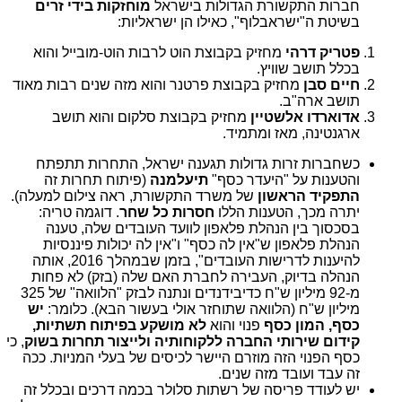
חברות התקשורת הגדולות בישראל
מוחזקות בידי זרים
בשיטת ה"ישראבלוף", כאילו הן ישראליות:
פטריק דרהי
מחזיק בקבוצת הוט לרבות הוט-מובייל והוא
בכלל תושב שוויץ.
חיים סבן
מחזיק בקבוצת פרטנר והוא מזה שנים רבות מאוד
תושב ארה"ב.
אדוארדו אלשטיין
מחזיק בקבוצת סלקום והוא תושב
ארגנטינה, מאז ומתמיד.
כשחברות זרות גדולות תגענה ישראל, התחרות תתפתח
והטענות על "היעדר כסף"
תיעלמנה
(פיתוח תחרות זה
התפקיד הראשון
של משרד התקשורת, ראה צילום למעלה).
יתרה מכך, הטענות הללו
חסרות כל שחר
. דוגמה טריה:
בסכסוך בין הנהלת פלאפון לוועד העובדים שלה, טענה
הנהלת פלאפון ש"אין לה כסף" ו"אין לה יכולות פיננסיות
להיענות לדרישות העובדים", בזמן שבמהלך 2016, אותה
הנהלה בדיוק, העבירה לחברת האם שלה (בזק) לא פחות
מ-92 מיליון ש"ח כדיבידנדים ונתנה לבזק "הלוואה" של 325
מיליון ש"ח (הלוואה שתוחזר אולי בעשור הבא). כלומר:
יש
כסף, המון כסף
פנוי והוא
לא מושקע בפיתוח תשתיות,
קידום שירותי החברה ללקוחותיה ולייצור תחרות בשוק
, כי
כסף הפנוי הזה מוזרם היישר לכיסים של בעלי המניות. ככה
זה עבד ועובד מזה שנים.
יש לעודד פריסה של רשתות סלולר בכמה דרכים ובכלל זה