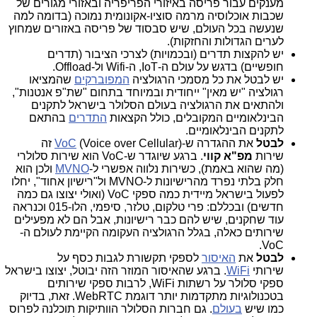
מענקים עבור פריסה באיזורי הפריפריה ובאזורי מגורים של
שכבות אוכלוסיה מרמה סוציו-אקונומית נמוכה (בדומה למה
שנעשה בכל העולם, שיש סבסוד של פריסה באזורים שמחוץ
לערים הגדולות והחזקות).
יש להקצות תדרים (ובכמויות) לצרכי הציבור (תדרים
חופשיים) בדגש על עולם ה-IoT, ה-Wifi ול-Offload.
יש לבטל את כל מסמכי הרגולציה
המפוברקים
שהמציאו
רגולציה "יש מאין" ייחודית ובמיוחד בתחום "שת"פ אנטנות",
ולהתאים את הרגולציה בעולם הסלולר בישראל לתקנים
הבינלאומיים המקובלים, כולל הקצאות
התדרים
בהתאם
לתקנים הבינלאומיים.
לבטל
את ההגדרה ש-(
VoC
(Voice over Cellular זה
שירות
מפ"א
קווי
. ברגע שיוגדר ש-VoC הוא שירות סלולרי
(מה שהוא באמת), כשירות נלווה אפשרי ל-
MVNO
ולכן הוא
חלק בלתי נפרד מהרישיונות ל-MVNO ול"רישיון אחוד", יחלו
לפעול בישראל מיידית כמה ספקי VoC (ואולי יצוצו גם כמה
חדשים) ובכללם: פרי טלקום, טלזר, סיפמי, הלו-015 וכנראה
עוד שחקנים, שיש להם כבר רישיונות, אבל הם לא מפעילים
שירותים כאלה, בגלל הרגולציה העקומה הקיימת לעולם ה-
VoC.
לבטל
את
האיסור
לספקי תקשורת לגבות כסף על
שירותי
WiFi
. ברגע שהאיסור המוזר הזה יבוטל, יצוצו בישראל
ספקי סלולר על רשתות WiFi, לרבות ספקי שירותים
בטכנולוגיות מתקדמות יותר דוגמת WebRTC. זאת, בדיוק
כמו שיש
בעולם
. גם חברות הסלולר הוותיקות תוכלנה לפרוס