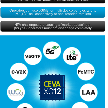
Operators can use eSIMs for multi-device bundles and to
sell connectivity at non-branded retailers - לחץ כאן
NFV challenges are causing a ‘market pause’, but
operators must not disengage completely - לחץ כאן