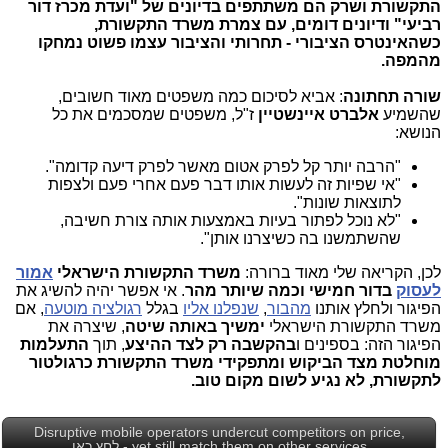
התקשורת ושרק הם משתתפים בדיונים של "ועדת מכרז דור
רביעי" ודיונים דומים, עם צמרת משרד התקשורת,
כשהאינטרס הציבורי - תחרותי והציבור עצמו פשוט נמחקו
מהמפה.
שורה תחתונה
: אביא לסיכום כמה משפטים מאוד חשובים,
שהשמיע
אלברט איינשטיין
ז"ל, משפטים שמסכמים את כל
הנושא:
"הרבה יותר קל לפרק אטום מאשר לפרק דיעה קדומה".
"אי שפיות זה לעשות אותו דבר פעם אחרי פעם ולצפות
לתוצאות שונות".
"לא נוכל לפתור בעיות באמצעות אותה צורת חשיבה,
שהשתמשנו בה כשיצרנו אותן".
לכן, הקריאה שלי מאוד ברורה:
משרד התקשורת הישראלי
אמור
לעסוק
בדור חמישי וכמה שיותר מהר
. אי אפשר יהיה להשיג את
הפיגור ולחלץ אותנו
מהבור
,
שנפלנו אליו
בגלל
רגולציה מוטעה
, אם
משרד התקשורת הישראלי
ימשיך באותה שיטה
, שיצרה את
הפיגור הזה: בספינים ו
בהקשבה רק לצד ההיצע
, תוך
התעלמות
מוחלטת מצד הביקוש ומתפקידי משרד התקשורת כרגולטור
לתקשורת, לא נגיע לשום מקום טוב.
Disruptive mobile operators undercut competitors on price,
yet still match them on other services - לחץ כאן