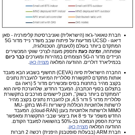
חברת טאואר-ג'אז (הישראלית) ואוניברסיטת קליפורניה - סאן
דיאגו - UCSD מודיעות על פיתוח שבב משדר נייד מדור 5G
המתקדם ביותר בעולם (לטענתן). הטכנולוגיה,
שפותחה,
זמינה כעת
ותספק מענה לצרכי שווקי המכשירים
הניידים מדור ה-5G הצומחים במהירות ומוערכים
כבר כיום
בכמיליארד דולרים. ההודעה המלאה
מצויה כאן
.
החברה הישראלית סיוה (CEVA) תחשוף בשבוע הבא מעבד
אותות מתקדם לתקשורת סלולרית המיועד להעברת נתונים
בקצב מהיר בתחנות בסיס ומכשירים מדור 5 (ראה גם
בתצלום בסוף הכתבה). המעבד החדש, שלהערכת סיוה הוא
"המתקדם ביותר בשוק", תוכנן ליישומים מורכבים בתקשורת
סלולרית מדור 5 ודור 4.5, וכן להעברת נתונים בקצב מהיר
לרשתות אלחוטיות הכוללות קישוריות Wi-Fi בתקן MU-
MIMO ולרשתות אלחוטיות בענן (cloud-RAN). המעבד
החדש משפר עד פי 8 את ביצועי שבבי התקשורת ומאפשר
צריכת הספק הנמוכה בכ-50% בהשוואה למעבד הקודם.
ההודעה המלאה
מצויה כאן
.
חברת ARM (בבעלות סופטבנק היפנית) רכשה 2 חברות