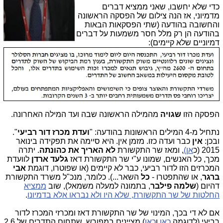
כדי שלא יחשבו, שאני ממציא דברים
מדמיוני, אז הנה צילום של הפסקה הראשונה
והחשובה בהודעה (שתי הפסקאות הבאות
בהודעה הן רק מלל חסר משמעות על דברים
דמיוניים שלא קיימים):
הפסקה הזו
שגויה
מהמילה הראשונה שבה ועד המילה האחרונה.
נתחיל מ-4 המילים הראשונות בהודעה: "
ועדת מכרז דור רביעי
".
ובכן:
אין
כבר ועדה כזו. מזמן אין. היא סיימה את תפקידה בינואר
2015 (כ
אן)
, ומאז שר התקשורת
לא האריך את כהונתה
. יתרה
מכך, כל האנשים, שמונו ע"י שר התקשורת דאז
גלעד ארדן
לוועדת
המכרזים הזו לדור רביעי, כבר לא קיימים (או שפוטרו, דוגמת
אבי
ברגר
, או שהתפטרו -
כל
השאר...). כלומר, מנכ"ל משרד התקשורת
דהיום (
שלמה פילבר
, בתמונה למעלה משמאל), שוב
ממציא
החלטות של שר התקשורת, שלא היו ולא נבראו אלא בדמיונו
.
אם לא די בכך, המינוי של שר התקשורת דאז ומכרזי המכרז לדור
רביעי (לדוגמה
כאן
ו
כאן
) מציינים במפורש, שתחום התדרים של 2.6