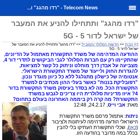
Telecom News - "רדו מהגג" ו...
"רדו מהגג" ותתחילו להניע את המעבר
של ישראל לדור 5 - 5G
דף הבית
>>
חדשות הסלולר והמובייל
>> "רדו מהגג" ותתחילו להניע את המעבר של
ישראל לדור 5 - 5G
ההודעה המדהימה של משרד התקשורת מאתמול על הדיונים,
שהתקיימו רק עם חברות הסלולר לגבי הביקושים לתדרי דור 4,
מצביעה על אבדן דרך מוחלט וניתוק כל קשר למציאות,
להגדרות החוק ולייעוד של משרד התקשורת הישראלי.
אנטומיה של כישלון מתגלגל ללא כל כיוון מוגדר ונכון.
"רפובליקת בננות" כאשר בעלי ההון מכתיבים למשרד
התקשורת הכל. מה לא בסדר בעיסוק משרד התקשורת בדור
4? איזו מדיניות סלולרית היו צריכים לגבש במשרד
התקשורת? מה קרה רק ביממה האחרונה בעולם בתחום?
מאת:
אבי וייס
, 24.2.17, 12:48
ניתוח
: אתמול פרסם משרד התקשורת
הישראלי הודעה מדהימה לעיתונות ולציבור
(
כאן
), שכלי התקשורת העתיקו בלי להבין
בכלל במה מדובר בהודעה הזו.