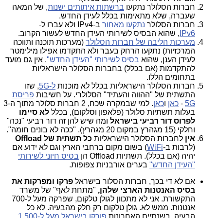
חברות הסלולר נתקעו
ברשתות איתותים ישנות
, של המאה
שעברה, שלא מתאימות בכלל לעידן החדש.
חברות הסלולר
נתקעו מאחור
ב-IPv4 ולא עברו ל-
IPv6
, שהוא הבסיס לשירותי העידן החדש לעשור הקרוב.
מערכות הליבה של חברות הסלולר
(מערכות תוכנה ותווכה
המרכזיות) נתקעו הרחק בעבר ולא התקדמו אפילו מילימטר
לעידן הענן, שהוא
בסיס לשירותי "העידן החדש"
. אין גם מועד
להתקדמות (אם בכלל) בחברות הסלולר הישראליות
בתחומים הללו.
חברות הסלולר הישראליות בכלל לא מוכנות
ל-5G
, שזו
התשתית של "ההווה והעתיד" הסלולרי. על חשיבות
פריסת
5G
-
כאן
ו
כאן
. למי שבמקרה שכח, 2 חברות סלולר מתוך ה-3
בעלות תשתיות סלולר (פלאפון וסלקום), בכלל
לא סיימו
לפרוס דור רביעי בישראל
ומה שיש להן זה דור רביעי "נכה"
וחלקי (15 מגהרץ במקום 20 מגהרץ). "ככה לא בונים חומה".
אין
לחברות הסלולר הישראליות
כל תשתית של Offload
(לרבות ב-
WiFi
) בשום מקום ברחבי הארץ וגם לא ידוע אם
יהיה (אם בכלל). תשתיות Offload הן
בסיס חיוני לשירותי
"העידן החדש"
בערים אורבניות צפופות.
אם לא די בכך, חברות הסלור בישראל
פרקו ומפרקות את
בסיס האנטנות הארצי שלהן,
"מתחת לאף" של משרד
התקשורת. אני לא מתכוון לגולן טלקום, שפרקה מעל ל-700
אנטנות. ממש לא. גולן טלקום רק חלק מהבעיה. לא כל
הבעיה. בשנתיים האחרונות
פורקו בישראל מעל ל-1,500