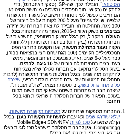
הסיטונאי
", הובילה לכך, שה-ISP (ספקי האינטרנט), כדי
להתקיים (בקושי, תוך הפסדים נמשכים) מ"השוק הסיטונאי",
הם חייבים לפעול לפי נוסחת החישוב של משרד התקשורת,
שלפיה יש "להעמיס" מעל ל-200 לקוחות על כל חיבור של
100 מגה. ההחלטה הזו הובילה לתוצאה הברורה של
ירידה
בביצועים
בשוק הקווי ב-2016, הפוך מההתפתחות
בכל
העולם
. במקביל, רק בגלל "השוק הסיטונאי", ההשקעות של
חברות התשתית (בזק והוט) בפיתוח תשתיותיהן ללקוחות
הקצה
נעצר בתחילת העשור
, ואנו תקועים ברוחבי הפס
המכסימליים הקיימים (100 מגה שהם חצי במציאות בבזק),
כבר מעל ל-6 שנים. זאת, כשבעולם הרחב והנאור, ממש
כעת, רצים במהירות לחיבורים של
10 גיגה, לבתים
.
בשוק הסלולרי נתקענו עם חברות סלולר שלא מצליחות
להתקדם מזה שנים, בגלל החלטות משרד התקשורת (לרבות
ההחלטות המוטעות של ועדת המכרזים לדור רביעי,
שיצרה
פלופ אחד גדול בשוק
, בתוספת המצאת "שת"פ אנטנות",
שיצרה חברות מתחרות בשיטה שלא קיימת בשום מקום
בעולם. הפיגור של חברות הסלולר הישראליות הוא
בכל
תחום
:
החברות מספקות שירותים על
תשתיות תקשורת מיושנות,
שלא שודרגו שנים
ולא עברו
לתשתיות תקשורת בענן
ובכלל
הן לא שמעו על
טכנולוגיות
SDN/NFV ו-Mobile Edge
Computingg.
אין
לחברות הסלולר בישראל טכנולוגיות כאלו
וגם לא ידוע מתי יהיה להן (אם בכלל).