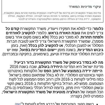
כלומר
: כדי למלא את תפקידו וייעודיו, משרד התקשורת
קודם כל
צריך לשים את
טובת האזרח בראש
. כלומר:
להקשיב לאזרחים
ולפתח תחרות
. לא מוזכר כאן בכלל (
ולא
בשום מקום אחר בשום
מסמך), שמשרד התקשורת הישראלי צריך לדאוג לטובת חברות
הסלולר או למצבן הכלכלי,
או להקשיב להן בכלל
(זאת, בזמן
גיבוש המדיניות
, בשונה מזמן
יישום המדיניות בפועל
, שאז יש
לחברות הסלולר זכות עמידה וטיעון, בשימועים, בחקיקה ובמכרזים).
מה לא בסדר בעיסוק של משרד התקשורת בדור רביעי?
מדינת ישראל היא המדינה
היחידה בעולם,
שבה בשנת 2016
הייתה ירידה בממוצע של רוחב הפס
של הלקוחות באינטרנט
הקווי ובאינטרנט הסלולרי. זה לא בגלל שפתאום נוספו בישראל
כמה מיליוני לקוחות ב-2016 ולכן רוחב הפס הממוצע לכל לקוח
הצטמצם. ממש לא. הגידול בהיקף הלקוחות ב-2016 בשוק הקווי
ובשוק הסלולרי היה מתון, בדומה לגידול הכללי באוכלוסיה (כ-2%).
הכל תוצאה של
רגולציה מוטעית של משרד התקשורת הישראלי,
כמפורט להלן בקצרה:
בשוק הקווי, הצטרפות של כרבע מיליון לקוחות ל"
שוק