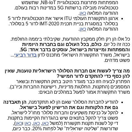
המפתחות פתרונות בטכנולוגיית NB-IoT, שתשמש
כטכנולוגיה מובילה ברשתות 5G במדינות רבות בעולם.
ההודעה המלאה
כאן
.
ארגון התקשורת העולמי ITU אישר את הטכנולוגיות לדור 5
בסלולר במסגרת בניית תכנית IMT-2020 לדור 5 בסלולר.
ההודעה המלאה
כאן
.
כל אלו הן רק חלק ממקבץ ההודעות, שקיבלתי ביממה החולפת.
ככה זה כל יום.
כולם, בכל העולם וגם בחברות היזמיות
והמפתחות ומייצרות בישראל, עוסקים בדבר אחד: 5G
,
בישראל, משרד התקשורת הישראלי מתכנס לדון
בדור רביעי
...
פשוט מדהים.
מה צריך לעשות אם חברות הסלולר הישראליות טוענות, שאין
להן כסף כדי להתקדם לדור חמישי?
הפתרון לבעיה הזו כבר מוגדר היטב בחוק התקשורת ובשאר
המסמכים (התקנות, החלטות מדיניות, רישיונות החברות וכיו"ב).
משרד התקשורת אמור לפעול במהלכים הבאים:
להודיע לחברות הסלולר שאם הן לא תתקדמנה,
הן תאבדנה
גם את הלקוחות וגם את הרישיון לפעול בישראל
.
להקל על כניסת משקיעים וחברות סלולר מחו"ל לישראל.
פשוט צריך להקל בתנאים שיש בהגדרות הקיימות בתקנות.
די קל לשנות תקנות תקשורת (למשל
כאן
,
כאן
,
כאן
ו
כאן
),
שדורשות "שליטה ישראלית" של לפחות 20%. כבר כיום,