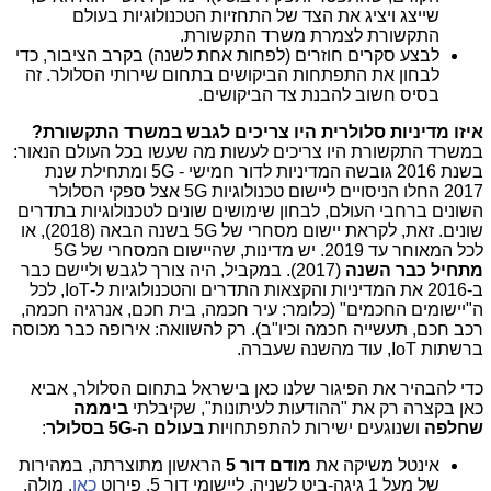
שייצג ויציג את הצד של התחזיות הטכנולוגיות בעולם
התקשורת לצמרת משרד התקשורת.
לבצע סקרים חוזרים (לפחות אחת לשנה) בקרב הציבור, כדי
לבחון את התפתחות הביקושים בתחום שירותי הסלולר. זה
בסיס חשוב להבנת צד הביקושים.
איזו מדיניות סלולרית היו צריכים לגבש במשרד התקשורת?
במשרד התקשורת היו צריכים לעשות מה שעשו בכל העולם הנאור:
בשנת 2016 גובשה המדיניות לדור חמישי - 5G ומתחילת שנת
2017 החלו הניסויים ליישום טכנולוגיות 5G אצל ספקי הסלולר
השונים ברחבי העולם, לבחון שימושים שונים לטכנולוגיות בתדרים
שונים. זאת, לקראת יישום מסחרי של 5G בשנה הבאה (2018), או
לכל המאוחר עד 2019. יש מדינות, שהיישום המסחרי של 5G
מתחיל כבר השנה
(2017). במקביל, היה צורך לגבש וליישם כבר
ב-2016 את המדיניות והקצאות התדרים והטכנולוגיות ל-IoT, לכל
ה"יישומים החכמים" (כלומר: עיר חכמה, בית חכם, אנרגיה חכמה,
רכב חכם, תעשייה חכמה וכיו"ב). רק להשוואה: אירופה כבר מכוסה
ברשתות IoT, עוד מהשנה שעברה.
כדי להבהיר את הפיגור שלנו כאן בישראל בתחום הסלולר, אביא
כאן בקצרה רק את "ההודעות לעיתונות", שקיבלתי
ביממה
שחלפה
ושנוגעים ישירות להתפתחויות
בעולם ה-5G בסלולר
:
אינטל משיקה את
מודם דור 5
הראשון מתוצרתה, במהירות
של מעל 1 גיגה-ביט לשניה, ליישומי דור 5. פירוט
כאן
. מולה,