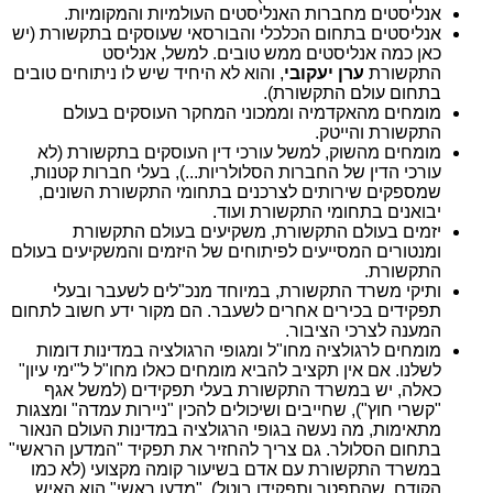
אנליסטים מחברות האנליסטים העולמיות והמקומיות.
אנליסטים בתחום הכלכלי והבורסאי שעוסקים בתקשורת (יש
כאן כמה אנליסטים ממש טובים. למשל, אנליסט
התקשורת
ערן יעקובי
, והוא לא היחיד שיש לו ניתוחים טובים
בתחום עולם התקשורת).
מומחים מהאקדמיה וממכוני המחקר העוסקים בעולם
התקשורת והייטק.
מומחים מהשוק, למשל עורכי דין העוסקים בתקשורת (לא
עורכי הדין של החברות הסלולריות...), בעלי חברות קטנות,
שמספקים שירותים לצרכנים בתחומי התקשורת השונים,
יבואנים בתחומי התקשורת ועוד.
יזמים בעולם התקשורת, משקיעים בעולם התקשורת
ומנטורים המסייעים לפיתוחים של היזמים והמשקיעים בעולם
התקשורת.
ותיקי משרד התקשורת, במיוחד מנכ"לים לשעבר ובעלי
תפקידים בכירים אחרים לשעבר. הם מקור ידע חשוב לתחום
המענה לצרכי הציבור.
מומחים לרגולציה מחו"ל ומגופי הרגולציה במדינות דומות
לשלנו. אם אין תקציב להביא מומחים כאלו מחו"ל ל"ימי עיון"
כאלה, יש במשרד התקשורת בעלי תפקידים (למשל אגף
"קשרי חוץ"), שחייבים ושיכולים להכין "ניירות עמדה" ומצגות
מתאימות, מה נעשה בגופי הרגולציה במדינות העולם הנאור
בתחום הסלולר. גם צריך להחזיר את תפקיד "המדען הראשי"
במשרד התקשורת עם אדם בשיעור קומה מקצועי (לא כמו
הקודם, שהתפטר ותפקידו בוטל). "מדען ראשי" הוא האיש,