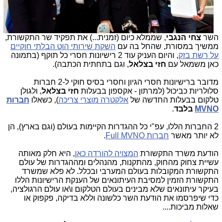
השר
צחי הנגבי
, שממלא כיום (זמנית...) את תפקיד שר התקשורת,
ממשיך במסורת, שהחל בה עם
השקת שירותי הוט הבלתי חוקיים
על רשת בזק
, והיום העניק עוד 2 רישיונות חסרי כל תוקף (בתמונה
כאן משמאל עם
חזי בצלאל
, וגם בתחתית הכתבה).
מדובר ברישיונות חסרי הגיון וחסרי בסיס חוקי ל-2 חברות
סלולריות כביכול (למרתון - אקספון בבעלות
חזי בצלאל
, ולגולן
טלקום בבעלות החדשה של
אלקטרה מוצרי צריכה
), כשאלו
חברות
MVNO
בלבד
.
2 החברות הללו, עפ"י כל ההגדרות הקיימות בעולם (וגם בארץ), הן
לא יותר מאשר
חברות Full MVNO
.
הודעת משרד התקשורת
המצויה להורדה כאן
, היא חלק מאותה
עשיית צחוק מהחוק, מהתקנות, מהנהלים ומההגדרות של עולם
התקשורת המקובלות בעולם המערבי ובכלל. לא פלא שמשרד
התקשורת הזמין למסיבת העיתונאים של הענקת הרישיונות הללו
בעיקר עיתונאים שלא מבינים בעולם הטלקום ו\או עולם הרגולציה,
כדי שיפרסמו את הודעת השר כלשונה וללא בדיקה, פקפוק או
שאלות מביכות....