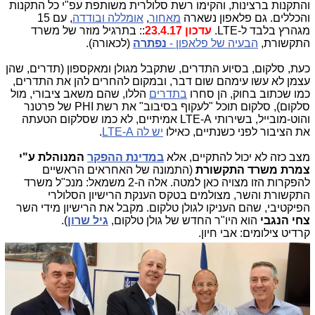
והתקנות ברצינות, והקימו רשת סלולרית משותפת עפ"י כל התקנות
והכללים. גם פלאפון נשארה
מאחור
,
אומללה ובודדה
, עם 15
מגהרץ בלבד ל-LTE.
עדכון 23.4.17
:: בתרגיל מוזר של משרד
התקשורת,
הבעיה של פלאפון -
נפתרה
(לכאורה).
כעת, סלקום, בסיוע התדרים, שתקבל מגולן ומאקספון (תדרים, שהן
עצמן לא עשו עימהם שום דבר, ובמקום להחרים להן את התדרים,
כמו שכתוב בחוק, הן סחרו
בתדרים
הללו, שהם משאב ציבורי, מול
סלקום), סלקום תוכל "לעקוף בסיבוב" את רשת PHI של פרטנר
והוט-מובייל, בשירותי LTE-A אמיתיים, לא כמו שסלקום הטעתה
את הציבור לפני כשנתיים, כאילו
יש לה LTE-A
.
מצב כזה לא יכול להתקיים, אלא
במדינת ההפקר
המנוהלת ע"י
צמרת משרד התקשורת
(התמונה של האחראים הראשיים
להפקרות הזו מצויה כאן למטה. אלה ה-2 משמאל: מנכ"ל משרד
התקשורת והשר, מצולמים בטקס הענקת הרישיון הסלולרי
הפיקטיבי, שהם העניקו לגולן טלקום. מקבל את הרישיון מידי השר
צחי הנגבי
הוא היו"ר החדש של גולן טלקום,
גיל שרון
).
קרדיט צילומים: אבי חיון.