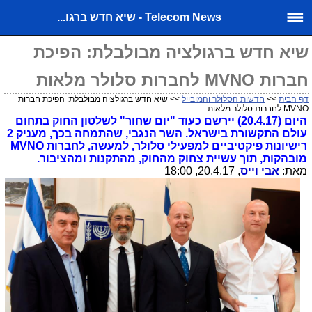
Telecom News - שיא חדש ברגו...
שיא חדש ברגולציה מבולבלת: הפיכת
חברות MVNO לחברות סלולר מלאות
דף הבית
>>
חדשות הסלולר והמובייל
>> שיא חדש ברגולציה מבולבלת: הפיכת חברות
MVNO לחברות סלולר מלאות
היום (20.4.17) יירשם כעוד "יום שחור" לשלטון החוק בתחום
עולם התקשורת בישראל. השר הנגבי, שהתמחה בכך, מעניק 2
רישיונות פיקטיביים למפעילי סלולר, למעשה, לחברות MVNO
מובהקות, תוך עשיית צחוק מהחוק, מהתקנות ומהציבור.
מאת:
אבי וייס
, 20.4.17, 18:00