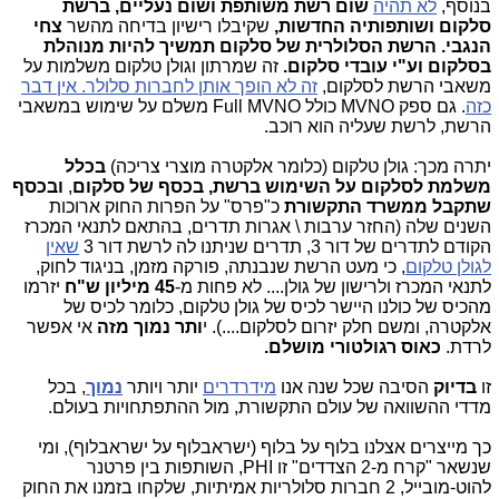
בנוסף,
לא תהיה
שום רשת משותפת ושום נעליים, ברשת
סלקום ושותפותיה החדשות,
שקיבלו רישיון בדיחה מהשר
צחי
הנגבי.
הרשת הסלולרית של סלקום תמשיך להיות מנוהלת
בסלקום וע"י עובדי סלקום.
זה שמרתון וגולן טלקום משלמות על
משאבי הרשת לסלקום,
זה לא הופך אותן לחברות סלולר. אין דבר
כזה
. גם ספק MVNO כולל Full MVNO משלם על שימוש במשאבי
הרשת, לרשת שעליה הוא רוכב.
יתרה מכך: גולן טלקום (כלומר אלקטרה מוצרי צריכה)
בכלל
משלמת לסלקום על השימוש ברשת, בכסף של סלקום
,
ובכסף
שתקבל ממשרד התקשורת
כ"פרס" על הפרות החוק ארוכות
השנים שלה (החזר ערבות \ אגרות תדרים, בהתאם לתנאי המכרז
הקודם לתדרים של דור 3, תדרים שניתנו לה לרשת דור 3
שאין
לגולן טלקום
, כי מעט הרשת שנבנתה, פורקה מזמן, בניגוד לחוק,
לתנאי המכרז ולרישון של גולן.... לא פחות מ-
45 מיליון ש"ח
יזרמו
מהכיס של כולנו היישר לכיס של גולן טלקום, כלומר לכיס של
אלקטרה, ומשם חלק יזרום לסלקום....). י
ותר נמוך מזה
אי אפשר
לרדת.
כאוס רגולטורי מושלם.
זו
בדיוק
הסיבה שכל שנה אנו
מידרדרים
יותר ויותר
נמוך
, בכל
מדדי ההשוואה של עולם התקשורת, מול ההתפתחויות בעולם.
כך מייצרים אצלנו בלוף על בלוף (ישראבלוף על ישראבלוף), ומי
שנשאר "קרח מ-2 הצדדים" זו PHI, השותפות בין פרטנר
להוט-מובייל, 2 חברות סלולריות אמיתיות, שלקחו בזמנו את החוק