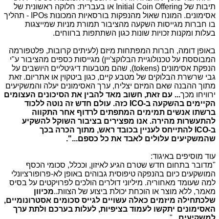
תיבות של
Initial Coin Offering
או בעברית: חלוקה ראשונית של
אסימונים. המונח שאול מהנפקות בורסאיות המכונות
IPOs
- תהליך
בו חברות מגייסות השקעה מהציבור תמורת מניות שמייצגות
בעלות ומקנות זכויות שונות כגון השתתפות ברווחים.
באופן דומה, חברות המפתחות מיזם (לעיתים קרובות, פלטפורמה
המבוססת על טכנולוגיית הבלוקצ'יין) מגייסות כספים מהציבור ע"י
הנפקת אסימונים (
tokens
), שהם מטבעות דיגיטליים היושבים על
גבי שרשרת הבלוקים של מטבע קיים, כגון ביטקוין או אתריום. זאת
מתוך ההבנה שאם המיזם יצליח, ערך האסימונים יעלה והמשקיעים
ירוויחו מכך
... עם זאת, חשוב מאד להבין את הסיכונים העצומים
הקיימים בהשקעה ב-
ICO
כזה. עולם חדש זה נוטה ללכוד
ברשתו אנשים תמימים המתפתים לרדוף אחר התקווה
להתעשרות מהירה. אנו מפצירים בציבור השוקל להשקיע
ב-
ICO
להתייחס לעניין בכובד ראש, מתוך הכרה בכך
שהמשקיעים עלולים לאבד את כל כספם...".
עוד מוסיפים באיגוד:
"מדובר בתחום חדש שטרם הגיע לאיזון, וככלל, סכומי הכסף
המושקעים כיום בהנפקה טיפוסית גבוהים באופן לא-פרופורציונלי
למה שעומד מאחוריה. מיליוני דולרים הולכים לפרויקטים על בסיס
מאמר, ללא מוצר או הוכחת יכולת ביצוע של הצוות..
מכיוון
שלכתחילה מיזמים כאלה עשויים לגייס סכומים אסטרונומיים,
האסימונים יתקשו לעמוד בציפיות, לעלות בערכם ולתת ערך
למשקיעים...
".