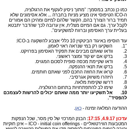
כמו כן נכתב במסמך: "מתוך ניסיון לעקוף את הרגולציה,
ה-
ICO
הטיפוסי אינו מציע מניות בחברה ... אלא אסימונים שלא
תמיד ברור הצורך בהם, הקשר שלהם למיזם ומהיכן הם אמורים
לקבל ערך. גם אם המיזם מצליח, אין ערובה לכך שהדבר יתבטא
בעליית ערך האסימון וברווח למשקיעים".
עוד הוסיפו באיגוד הביטקוין 10 כללי אצבע להשקעה ב-
ICO
:
"1. השקיעו רק במי שנראה ראוי לאמון.
2. וודאו שאתם מבינים את תפקיד האסימון בפרויקט.
3. בדקו אם יש קוד ומוצר ראשוני.
4. ודאו שקיימת מכסה סופית לסכום המגויס.
5. בדקו את תנאי ההנפקה.
6. קראו את החוזה החכם לפני שאתם חותמים.
7. היזהרו משיווק אגרסיבי.
8. דרשו שקיפות מלאה.
9. שימו לב להתפתחויות בתחום הרגולציה.
10. אל תשקיעו יותר ממה שאתם יכולים להרשות לעצמכם
להפסיד".
ההודעה המלאה זמינה -
כאן
.
עדכון 4.9.17, 17:15
:
הבנק המרכזי של סין מסר, שכל הנפקות
המטבעות הווירטואליים - ICO - initial coin offerings – אינן חוקיות
והורה לגופים הפיננסים להפסיק מדי את הפעילות הקשורה לנושא.