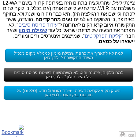
ציינתי לעיל, שהרגולציה בתחום הזה באירופה קרויה בשם L2-WAP
משולבת עם WLR. עד שנגיע ליישם אותה (אם בכלל, כי לוקח שנים
לפתח וליישם את הרגולציה הזו), היא כבר תהיה מיושנת ולא בתוקף
באירופה, כי השווקים העולמיים
נעים מהר קדימה
. הוועדה, ששר
התקשורת
איוב קרא
הקים לאחרונה ל"
עידוד פריסת סיבים
", לא
תפתור את הבעיה של מדינת ישראל, כל עוד
שמילה מימון
ושאר
חברי "
קליקת הפרקליטים
", שמייצגים אינטרסים זרים ומוזרים,
יישארו על כסאם
.
למה לא להאריך את כהונת שמילה מימון כממלא מקום מנכ"ל
משרד התקשורת? -לחץ כאן
למה סלקום, פרטנר והוט לא משתמשות בשיטת פריסת סיבים
של העיר חולון? - לחץ כאן
השוק הקווי לקראת דעיכה ויצירת מונופול חדש (סלקום) על
חורבות בזק והוט - לחץ כאן