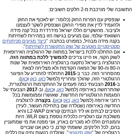
התשובה שלי מורכבת מ-2 חלקים חשובים:
שנפסיק עם הפרות החוק (כלומר: יש לאכוף את החוק
ולהעמיד לדין את מפירי החוק) ושנפסיק לשקר לעצמנו
ולציבור. מהשקרים הללו ישראל מידרדרת בכל קנה מידה
השוואתי עולמי, וגם מגיעים בגישה הזו במהירות לשחיתות
בקנה מידה מבהיל, כמפורט בכתבה: "
כיצד מגיעים מניתוחים
סטטיסטיים מוטעים של שוק התקשורת לשחיתות
".
אם התחלנו ללכת בישראל במתווה של הרגולציה האירופאית
לשוק הקווי, אז היינו צריכים
להמשיך ללכת במתווה הזה
.
הרגולציה בישראל נתקעה ברגולציה האירופאית של שנות
ה-80 וה-90 של המאה הקודמת ולא מצליחה לצאת
מהסחרור הזה. כבר ב-
2015
התחלתי להתריע על הפיגור
הרגולטורי הזה, שהולך ומחריף (למשל
כאן
,
כאן
ו
כאן
).
ב-
2016
הצבעתי כמה פעמים על ההתקדמות הרגולטורית,
שהתרחשה באירופה (למשל
כאן
, ו
כאן
), וב-
2017
הצבעתי על
המגמות הרגולטוריות החדשות, שאושרו וממומשות בכל
רחבי אירופה (למשל
כאן
,
כאן
ו
כאן
).
בקצרה
: לרגולציה
החדשה באירופה (שנולדה שם בתחילת העשור, לעידן
הסיבים לבתים או ליד הבתים) קוראים L2-WAP והיא
משולבת עם רגולצייה כלכלית נוספת בשם WLR. היות
והמונחים הללו לא מוכרים בארץ, אני מפנה את מי שמתעניין
בהם, לכל הלינקים, ששמתי קודם, כי כאן אנו שבויים
ברגולציה של "
שוק סיטונאי
", שנולדה בטעות וחיה עם כללים