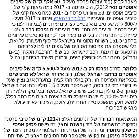
מעבר לבזק (בזק עצמה פרסה מעל ל-
50 אלף ק"מ של סיבים
אופטיים
מאז 2012), הוט פרסה ב- 2017 כמה מאות ק"מ של
סיבים אופטיים, Unlimited פרסה ב-2017 כמה מאות ק"מ של
סיבים אופטיים, והעיריות
בכל רחבי הארץ
פרסו ב-2017 מעל
ל-600 ק"מ של סיבים אופטיים לצרכים עירוניים (במיוחד לצרכי
"עיר חכמה" ול"עיר בטוחה". סיבים עירוניים
נפרסו כבר
ב-45
עיריות ברחבי מדינה בלי שום בעיה וסה"כ ייפרסו סיבים עירוניים
ברחבי כ-151 רשויות מקומיות בישראל עד סוף העשור). כל זאת,
בלי שספרנו את פריסות הסיבים של גופים גדולים לצרכיהם
התפעוליים דוגמת: רכבת ישראל, כביש 6, "הרכבת הקלה" (בי-ם
ובת"א), מטרונית מטרופולין חיפה, וכמובן משרד הביטחון וצה"ל.
כלומר
: סה"כ
נפרסו רק ב-2017 מעל ל-5,500 ק"מ של סיבים
אופטיים ברחבי ישראל
. אולם, רוב אזרחי ישראל
לא מרגישים
בכלל את הפריסה הזו,
רק
בגלל הרגולציה. בהערת אגב נציין שעל
פי דיווחי בזק לבורסה, היא מכסה מעל ל-1.6 מיליון בתי אב בישראל
(מתוך כ-2 מיליון בתי אב שיש בישראל, כאשר בכל מקרה לא יהיה
כיסוי של 100%, כי יש סוגי אוכלוסייה שאינם רוצים פס רחב בכלל,
למשל חלק מהאוכלוסייה החרדית). אולם, הציבור לא יודע ולא
מרגיש דבר כזה.
המשמעות הברורה של הנתונים הללו:
ה-121 ק"מ
של סיבי פרטנר
וסלקום בתשתיות של בזק (
בשנה וחצי
), זה פשוט
פסיק אפסי
ו
כישלון מחפיר
ומהדהד של המדיניות הרגולטורית מבית היוצר של
שמילה מימון
. זה בקושי
2%
מפריסת הסיבים הארצית, שהייתה