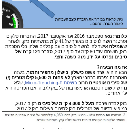
כלומר
: מאז ספטמבר 2016 ועד אוקטובר 2017, החברות סלקום
ופרטנר השחילו סיבים באורך של 41 ק"מ בתשתיות בזק, ולאחר
ש
שמילה
אישר להן להשחיל סיבים עם קבלנים שלהן בלי הסכמת
בזק, הושחלו עוד 80 ק"מ עד סוף 2017,
סה"כ 121 ק"מ של
סיבים נפרסו על ידן, מזה כשנה וחצי
.
אז מה הבעיה?
הבעיה היא, שזה פשוט
כישלון
.
כישלון מחפיר וחמור
. בשנה
האחרונה נפרסו ברחבי הארץ
לא פחות מ-5,500 קילומטרים (!)
של סיבים אופטיים
הרוב
בשיטת ה-Micro-Trenching
, שלא
נדרשת שום הסכמה או מעורבות של בזק לגביה, אם הפריסה היא
ע"י אחרים.
בזק לבדה פרסה
מעל ל-4,000 ק"מ של סיבים
רק ב-2017,
כמופיע בדיווח של מנכ"לית בזק לסיכום פעילות בזק ל-2017: