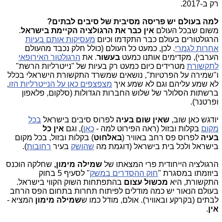
רק ב-2017.
למה בעולם יש פריסה מסיבית של סיבים לבתים?
משום שבכל העולם
אין כבר את הרגולציה הקיימת בישראל
.
הרגולטורים בעולם כבר התקדמו וכיום
מעסיקות אותם בעיות
אחרות לגמרי
. לכן, כמעט כל העולם (כולל חלק נכבד מהעולם
הערבי), מקדימים אותנו כמעט
בעשור
. את
הרגולטור האירופאי
לתקשורת
מטרידים כיום כמעט רק בעיות של "נייטרליות הרשת"
ו"שמירה על הפרטיות", נושאים שמשרד התקשורת הישראלי בכלל
לא שמע עליהם וגם לא שמע איך
מצפצפים כאן על הנייטרליות הזו
,
ברשתות הסלולר של שלוש החברות הגדולות (סלקום, פלאפון
ופרטנר).
יודגש כאן שוב,
שאין שום בעיה
לפרוס סיבים בישראל
בכל
מקום
בקלות ובזול (ראה הפירוט למה -
כאן
), וגם
אין כל
בעיה
לפרוס פס רחב באוויר (
באלחוט
) בקלות ובזול, בכל מקום
בישראל ולכל בית בישראל (דוגמת מה
שהושק
בעיר
רחובות
).
הרגולציה הייחודית פרי המצאתו של
שמילה מימון,
שחלקה הוכנס
ביוזמתו במסגרת "
חוק ההסדרים במשק
" לסעיף 5 בחוק
התקשורת, היא
מכשול עצום
בהתפתחות השוק הקווי בישראל.
בעולם הנאור יש כמה מודלים לפיתוח תחרות בתחום הפס הרחב
לבתים (בקרקע ובאוויר). אולם, מודל כמו ש
שמילה מימון
המציא -
אין
.