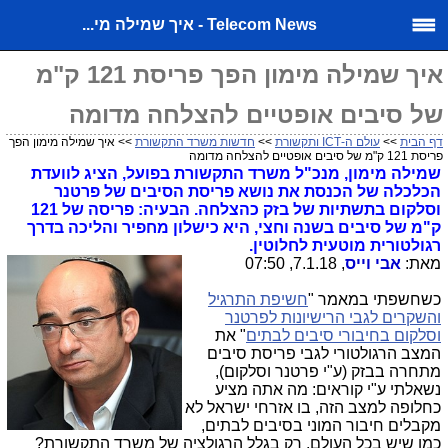
Telecom News - איך שמילה מי...
איך שמילה מימון הפך פריסת 121 ק"מ
של סיבים אופטיים להצלחה מדומה
דף הבית
>>
עולם ה-ICT ותקשורת
>>
חדשות משרד התקשורת
>> איך שמילה מימון הפך
פריסת 121 ק"מ של סיבים אופטיים להצלחה מדומה
שמילה מימון, מנכ"ל משרד התקשורת בפועל, הציג לוועדת
הכלכלה של הכנסת את נושא פריסת הסיבים של פרטנר
וסלקום בתשתיות של בזק כהצלחה. הבעיה: פריסה של 121
ק"מ של סיבים בשנה וחצי, היא כישלון מחפיר והליכה בדרך
רגולטורית מוטעית לחלוטין.
מאת:
אבי וייס
, 7.1.18, 07:50
כשחשפתי במאמר "
חשיפת התרגיל
והשקרים לגבי הרישיונות לפרטנר
וסלקום בחיבורי סיבים לבתים
" את
המצב הרגולטורי לגבי פריסת סיבים
מתחרה בבזק (ע"י פרטנר וסלקום),
נשאלתי ע"י קוראים: מה אתה מציע
כחלופה למצב הזה, בו אזרחי ישראל לא
מקבלים חיבור המוני בסיבים לבתים,
כמו שיש בכל העולם, רק בגלל הרגולציה של משרד התקשורת?