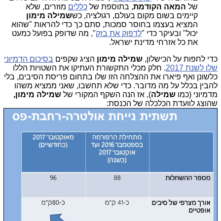
של
המאה הקודמת
, בתוספת של
כללים
מוזרים, שלא
קיימים בשום מקום בעולם, רגולציה, כש
שמילה מימון
המציא בעצמו בחוסר סמכות, סתם כך כדי להראות "שהוא
יכול" ובעיקר כדי "
לדפוק את בזק
", מה שדופק בפועל כמעט
את כל אזרחי מדינת ישראל.
כדי לחפות על הכישלון,
שמילה מימון
הציג שקפים
בסיכום הדמיוני
שלו לשנת 2017
. חלק מכלי התקשורת העתיקו את השטויות הללו
כלשונן ואף פיארו את ההצלחה הזו שלו בתחום פריסת הסיבים, בלי
להבין בכלל על מה מדובר. כדי שלא תחשבו, שאני ממציא משהו
מדמיוני (כמו
שמילה
), אז הנה השקף המקורי של
שמילה מימון,
שהוצג לוועדת הכלכלה של הכנסת: