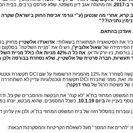
ב-2017
, וזה מתגלה אגב דיון משפטי, שלא פורסם ברבים, בבית ה
ב קרא, אחרי מה שנטען (ע"י גורמי אכיפת החוק בישראל) שקרה 
 אעדכן בהתאם.
כיר את הסיטואציה המתוארת בשאלותי:
אדוארדו אלשטיין
מחזיק בס
ת הפירמידה של
שאול אלוביץ'
את כל ה-42% מניות אלו כולל מניית ה
ור תעשיות, חברה פרטית של אלשטיין, שלא נסחרת בבורסה ולכן 
הדיון בבית המשפט המחוזי בת"א היה בבקשה לשחרר את 12% מהמניות הרשומות על ש
שהיא חברת בת של דסק"ש, אל כור תעשיות. זאת, מפני שחברת DCI תקשורת וטכנולוגיות עדיין ל
ה של פשיטת הרגל של
נוחי דנקנר
).
ית המשפט המחוזי בת"א "לא קנה" את הבקשה וההסברים שקיבל, ודר
וסף בעניין זה
ביום 10.1.19
, כשכל המסמכים, שהוא מבקש, יונחו בפני
 סלקום אינן עוברות במסלול הזה של בית המשפט המחוזי בת"א, ולכן אין עליהן 
 "להרים את המסך" מעל לשאלות הקריטיות והמסקרנות הבאות: