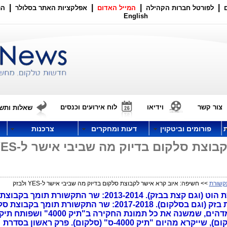
|
|
|
|
לפורטל חברות הקהילה
המייל האדום
אפלקציות האתר בסלולר
הר
English
צור קשר
וידיאו
לוח אירועים וכנסים
שאלות ותשו
פורומים וביטקוין
דעות ומחקרים
צרכנות
חשיפה: איוב קרא אישר לקבוצת סלקום בדיוק 
קשורת
>> חשיפה: איוב קרא אישר לקבוצת סלקום בדיוק מה שביבי אישר ל-YES ולבזק
2009-2013: שר התקשורת תומך בקבוצת הוט (וגם קצת בבזק). 2013-2014: שר התקשורת
2014-2017 שר התקשורת תומך בקבוצת בזק (וגם בסלקום). 2017-2018: שר התקשורת תומך ב
ושות' (אנלימיטד ועוד). חשיפת מסמך מדהים, שמשנה את כל תמונת הח
ל"תיק 5000" (ההטבות לאנלימיטד וסלקום), שייקרא מהיום "תיק 4000-ס" (סלקום). פרק ראשון בסדרת