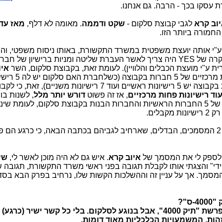
 עסקו בכך - הרבה. גם אנחנו.
וב קרא
לגבי קבוצת סלקום -
שקט ודממה
. מאומה לא דלף,
מאז עד 
חמורה ביותר הזו.
 ש-2 המסמכים נכתבו ע"י אותה יועצת משפטית במשרד התקשורת, באותו ניסוח משפטי, 
באורך של 2 המסמכים נובעים מכך, שבמקרה של YES היה צריך לאשר העברת שליטה ומניות ברישיון 
איו
אישר העברת מניות ושליטה של 5 רישי
ויש עוד 4 חברות בנות, סה"כ לכל החברות בקבוצה יש 5 רישיונות ראשיים ועוד 7 רישיונות מ
, אז זה פשוט
דורש יותר מלל
, לשנות בו
תחת שמות שונים של 5 החברות הראשיות והחברות הבנות בקבוצת סלקום, לעומת שינ
מעבר לכך, יש עוד הבדלים רגולטוריים בין 2 המסמכים, הבדלים, שארחיב לגביהם בכתבה הבאה, כי כרגע ה
ב לספק לי את המסמך של
איוב קרא
. איש גם לא היה מוכן לאשר לי,
שי
ידי" והצגתי אותו לקבלת תגובה בפני ראשי משרד התקשורת, תגובה 
מסמך. אך על עניין זה וההשלכות הקשות שלו, נרחיב בפרק הבא בס
"?
שהתרחשה במקביל לפרשת "תיק 4000", אבל בנוגע לסלקום. בלי כל קשר ישיר (כ
זהות. המשמעויות הכלכליות מאוד דומות.