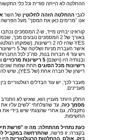
ההחלטה לא הייתה סודית וכל כלי התקשורת
לגבי
ההחלטה הזהה לחלוטין
של השר
אי
אנו "מרימים כאן את המסך" מעל הפרשה ה
קוראינו יבחינו מייד,
YES שהיו לה 2 רישיונות, (שפוקחו רגולטורית ע"י מועצת הכבלים והלוויין). לעומת זאת, בקבוצת סלקום, השר
ובנותיה היו (וישנם)
5 רישיונות מרכזיים ועוד רישיונות פחות מרכזיים
רישיונות מכל הסוגים
רישיון של חברה אחת (של YES), שיש לה רק 2 רישיונות מקבלים.
מעניינים.
החלק היותר מעניין הוא, שאיש לא התנד
מסמך כזה
, עד שהצלחתי "לשים עליו את 
נתקבלה, גם אחרי שהצגתי שיש בידי את ה
החשיפות.
כעת נתחיל מהתחלה: מה זו "פרשת תיק "4000-ס
בקצרה: זו פרשה,
בזק. אולם, ההחלטות הרגולטוריות היו 