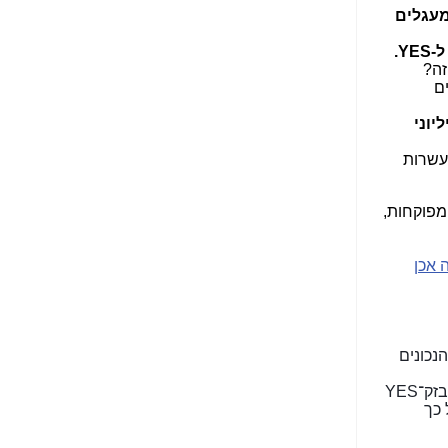
המעגלים
הנאה שהיא מיסודות
עבירת השוחד? -
כאן
Y.
שערוריית הקנס הענק
ם
על בזק וחשיפת
"תעודת הביטוח" של
יוני
נתניהו בתיק 4000 -
כאן
 עשרות
ערוץ 20: "תיק תפור":
אבי וייס חושף את
מפוקחות,
מחדלי "תיק 4000" -
כאן
אכן
התבלבלתם: גיא פלד
הפך את כחלון, גבאי
ואילת לחשודים
המרכזיים בתיק 4000 -
כאן
נכונים
פצצות בתיק 4000:
, בעל האתר "טלקום ניוז", עלה לכותרות כאשר שלמה פילבר עשה "לייק" לידיעה: "מסמכי בזק־YES
האם היו בכלל
 כך
התנגדויות למיזוג
בזק-יס? -
כאן