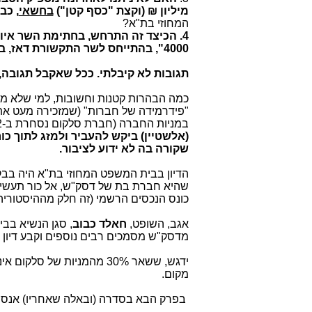
מיליון ₪ (וקצת "כסף קטן")
בחשאי
, כבר 
המחוזי בת"א?
4. הכיצד זה התרחש, בחתימת השר איו
4000", בהתייחס לשר התקשורת דאז, בנימין נתניהו??"
תגובות לא קיבלתי. ככל שאקבל תגובה,
כמה הבהרות קטנות וחשובות, למי שלא מ
"פידרמידה של חברות" (שמזכירה מעט א
במניות החברה (חברת סלקום נסחרת ב-2 בורסות, ניו-יורק ות"א).
(אלשטיין) ביקש להעביר ולמזג לתוך כ
שקורה בה לא ידוע לציבור.
כונס הנכסים הרשמי (זה חלק מההיסטורי
אגב, השופט,
חאלד כבוב
, סגן הנשיא בב
מדסק"ש מסמכים רבים נוספים וקבע דיון נ
ידגש, ששאר 30% מהמניות של
מקום.
בפרק הבא בסדרה (ובאלה שאחריו) אנסה