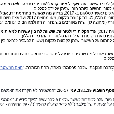
) לגבי האישור הזה, שקיבל
איוב קרא
(ו\או
ביבי נתניהו, ו\או מי מ
ולטורי החשוב ביותר הזה, שניתן על ידם לסלקום.
ים לאשר לסלקום ב- 2017,
בדיוק מה שאושר בחתימת ידו, אבל ל-ES
ללו, לטובת קבוצת סלקום, מאז מחצית 2017 ועד עצם היום הזה?
(ומחוצה לו), שהיו מעורבים בשערורייה הזו ולמה הם סייעו ומסייעי
20)
עוד הקלות רגולטוריות, ששוות לה בין עשרות למאות מיל
נפרט את רשימת ההקלות הרגולטוריות המרכזיות הללו).
 לחתום על האישור, שנתן לקבוצת סלקום (ששווה לבעליה כנראה בין
משנה את כל מה שהציבור יודע על יחסי שרי התקשורת עם החברות ה
לקום.
לכתבה הנוקבת, שכבר פרסמתי באתר, תחת הכותרת: "
האם המשטרה 
"
18.1., עמ' 16-17:
"המשטרה לא חקרה את האנשים ה
ס על האיתות של פילבר ("לא כדאי שיעלה להעיד") √• על החקירה • ועל