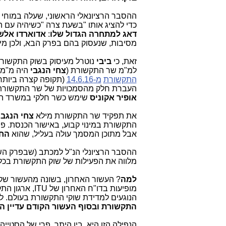
ההסבר הרציונאלי הראשוני, שעלה במוח
כדי להציג אותו "בשעת צרה "כשיהיה עם ה
דאג למתחרה הגדול שלו
:
אדוארדו אלשט
מסיבות, שנעסוק בהם בפרק הבא, ולכן מי
זאת, כי
ביבי
נוטרל מעיסוק בשוק התקשורת
למ"מ שר התקשורת (
צחי הנגבי
היה מ"מ
התקשורת
מ-14.6.16
(תקופה קצרה ביות
העברת חלק מהסמכויות של שר התקשור
אופיר אקוניס
שימש כשר חלקי במשרד התקש
את תפקיד שר התקשורת מילא
צחי הנגבי
התקשורת במינוי קבוע, באישור הכנסת. 
אבל מתוכן המסמך עולה בעליל, שהוא
החל 
ההסבר הרציונלי הנ"ל למכתב (שבפרק ה
מלווה את הפעילות של שוק התקשורת בכ
למה
? העשור האחרון, בשונה מהעשור שק
הנוגעים למדידת שוקי התקשורת בעולם. לפני כ-2 ע
התקשורת ובסוף העשור הקודם עדיין ה
הנפילה הזו היא, בין היתר, פרי של הסט