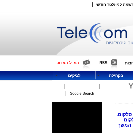
|
שמה לניוזלטר חודשי
RSS
המייל האדום
בות
בקהילה
לגיקים
מה שביבי אישר ל-YES
 תומך בקבוצת סלקום.
קבוצת סלקום
קירה ב"תיק 4000" ושפותח תיק המשך