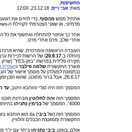
החשיפות.
מאת:
אבי וייס
, 23.12.18, 12:00
אתחיל ממש
מהסוף
, כדי להזים את הטענ
מדמיוני, או שאני הצטרפתי לקהילת ה-Fake News של ישראל.
אחר כך אחזור להתחלה ואחשוף את כל ה
אחרי שלב, פרט אחרי פרט.
(החלה ב-
20.6.17
) של הרשות לניירות ער
משרד התקשורת
שלמה פילבר
ו
העוזרת 
(בתמונה למעלה) על מסמך אישור של העב
26.6.17, אבל ברור מתוכנו, שהוא הוכן זמן מה
המסמך הזה היה סודי והוחבא היטב,
עד רג
המסמך הזה
זהה לחלוטין
מבחינת תוכנו ה
4000". המסמך של
בנימין נתניהו
בהיותו
המסמך הזה (של
ביבי
) גם הוא הוחבא בז
התקשורת וממועצת הכבלים והלוויין.
אולם, בזמנו,
ביבי נתניהו
ביחד עם יו"ר מו