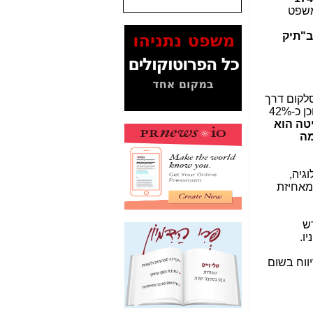
משפט
המסמכים בנושא בזק-
Yes (תיק 4000)
ב"תיק
מוכיחים "תפירת תיק"
לאיש הלא נכון! -
כאן
עובדות ומסמכים
המוסתרים מהציבור:
לקום דרך
האם ביבי כשר
), ויש לו את "מניית השליטה" בסלקום וכן כ-42%
תקשורת עזר לקב'
שליטה הוא
בזק? -
כאן
מה
מה מקור ה-Fake
News שהביא לתפירת
ם DCI תקשורת וטכנולוגיה,
תיק לביבי והעלמת
א השתחררה מאחיזת
החשודים הנכונים -
כאן
אחת הרגליים של "תיק
ש
4000 התפור"
ו.
התמוטטה היום
בניצחון (כפול) של בזק
דיווח בשום
-
כאן
איך כתבות מפנקות
הפכו לפתע לטובת