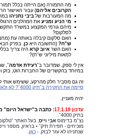
מה התמורה (אם הייתה בכלל תמורה
הקרובים אליהם
) עבור האישור הרג
מה המעורבות של
ביבי נתניהו
במהלכ
מי הניע
ומניע
את המהלכים הרגולטוריים ה
מיהם גורמי המקצוע במשרד התקשורת 
לסלקום?
האם סלקום קיבלה באותה עת (מחצית 17
ש"ח?
(התשובה היא
כן
. בפרק הבא 
האם השר
איוב קרא
היה צריך בכלל
למאות מיליוני ש"ח)?
אין לי ספק, שמדובר ב"
רעידת אדמה
", ש
במיוחד בהקשרים של החברות הוט, בזק וס
זה גם מסביר חלק מהרקע, ששימש אותי 
סיימה את החקירה ב"תיק 4000"? לא ולא!
יהיה מעניין.
עדכון 17.1.19
: כתבה ב"ישראל היום" מוסף השבוע 19
בתיק 4000".
נצ"מ בדימוס
אבי וייס
מוכיחים - תפירת תיק" • בראיון, מספר ויי
שנתניהו לא עזר לבזק. -
כאן
.