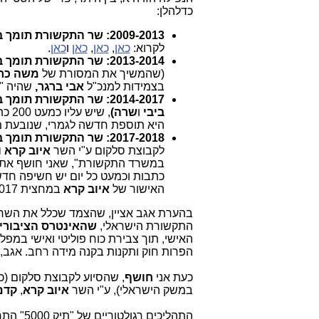
כדלהלן:
2009-2013: שר התקשורת תומך בקבוצת הוט (וגם קצת בבזק).
לקרוא:
כאן
,
כאן
,
כאן
ו
כאן
.
2013-2014: שר התקשורת תומך בקבוצת סלקום
(שהמשיך את המסורת של
משה כחל
בצמידות למנכ"ל
אבי ברגר,
שהיה "א
2014-2017: שר התקשורת תומך בקבוצת בזק
ביבי
ו
שרה)
, ש
היא תוספת חדשה לגמרי, שנובעת 
2017-2018: שר התקשורת תומך בקבוצת סלקום ושות' (אנלימיטד ועוד).
לקבוצת סלקום ע"י השר
איוב קרא 
כתבות וכמעט כל יום יש חשיפה חד
האישור של
איוב קרא
במחצית 2017) מה שאני מכנה "
בהערת אגב אציין, שהצמד שכלל את השר
התקשורת הישראלי,
שהאינטרס הציבורי
האישי, תוך צבירת כוח פוליטי ואישי במפ
הפרות חוק ותקנות בקנה מידה רחב. אגב, הם
כעת אני
חושף
, שהסיוע לקבוצת סלקום (כל
במשק הישראלי), ע"י השר
איוב קרא
,
קדם
התהליכים רגולטוריים של "תיק 5000" התרחשו בפועל במחצית 2018, אם כי החלו ב-2017. המסמך של