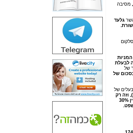
חשיפת חשד לשחיתות
מסיבה
הדומה לזו של "תיק
4000" אך בתחום
הסלולר -
כאן
השר
גלעד
שורת.
חשיפת מה שלא
רוצים שתדעו בעניין
פריסת אנלימיטד
לקום
(בניחוח בלתי נסבל) -
כאן
המניות
חשיפה: איוב קרא
לבעלת
אישר לקבוצת סלקום
ך של
בדיוק מה שביבי אישר
בסכום של
ל-Yes ולבזק -
כאן
האם השר איוב קרא
בעלים של
היה צריך בכלל לחתום
"...), וזה רק
על האישור, שנתן
תקשורת וטכנולוגיה, וכנראה גם שאר המניות וכסף מזומן [מדסק"ש, שהחזיקה במישרין 30%
לקבוצת סלקום? -
כאן
שפט.
האם ביבי וקרא קבלו
בכלל תמורה עבור
ההטבות הרגולטוריות
שנתנו לסלקום? -
כאן
עוד 174