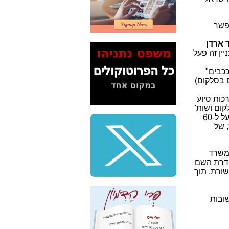
2" על תעלולי השר
משה כחלון -
כאן
שר
המשך חשיפת הבלוף
ששמו "מהפיכת
 ארדן
הסלולר" ואיך מסרסים
ניין זה פעל
את הנתונים לציבור -
כאן
(גם בסלקום)
סיכום ביקור בסיליקון
ואלי - למה 3 הגדולות
כות סיוע
משקיעות ומפתחות
קום ושות'
באותם תחומים -
כאן
במשרד התקשורת", שאני חושף את מעשיה, החלטותיה ופעילותה, כל יום. עד כה רק על הקליקה כתבתי מעל ל-60
 של
שלמה פילבר (עד
לאחרונה מנכ"ל משרד
התקשורת) - עד
משרד
מדינה? הצחקתם
אדרת השם
אותי! -
כאן
שורת, תוך
"יש אפליה בחקירה"?
חשיפה: למה השר
ובות
משה כחלון לא נחקר
עד היום? -
כאן