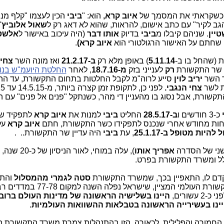
י כשקראתי את המסמך של
איוב קרא,
הוא: "
ביבי
הכין לעצמו "קלף מנצ
גב לקיר" עם כתב אישום, להראות, שהוא לא דאג רק ל
שאול אלוביץ
'
יין
. שניהם קיבלו מ
ביבי
בדיוק
אותו דבר
(היה עיכוב באישור ל
אלשטי
 שחתם על האישור הרגולטורי הוא
איוב קרא)
.
 (שהחל בו ב-
5.11.14
) באופן מלא רק
ב-21.2.17
ואז מונה השר
צחי 
 שר התקשורת
רק
לענייני בזק
מ-18.7.16
, לאחר
החלטת היועמ"ש בנו
ר השר
יריב לוין
סייע לרוה"מ לקבל החלטות בתחום התקשורת, עד ה
ת לשר
צחי הנגבי.
לפני כן,
לתקופת זמן קצרה ביותר, מ-14.5.15 עד 6.9.15 השר
ורת, אבל נסוג בו מהעניין די מהר, כשנתקל "פנים אל פנים" עם הכא
כ-3 חודשים ו
ב-28.5.17
החליט
ביבי
למנות את
איוב קרא
לתפקיד ש
פחות מחודש אחרי שנכנס לתפקידו כשר התקשורת, חתם
איוב קרא
על
להיות מטופל ב-25.1.17
, עת
ביבי
היה עדיין שר התקשורת.. .
שני של הסדרה
אפריך אותו
), עלה במוחי, לאור הניסיו
לל ומשרד התקשורת בפרט.
דם לו, התאפיין בכך, שמשרד התקשורת
סטה לגמרי מהמסלול
והתו
מופיעות בדו"ח האחרון של ITU, ארגון התקשורת העולמי המציין, שישראל נפלה השנה ל
שורים,
היינו בשלישיה הראשונה של מדינות העולם ברוב
יינו בעשירייה הראשונה בטבלאות ההשוואות העולמיות
.
ייה החמורה והפלילית, לכאורה, הזו בהתנהלות צמרת משרד התקשורת 