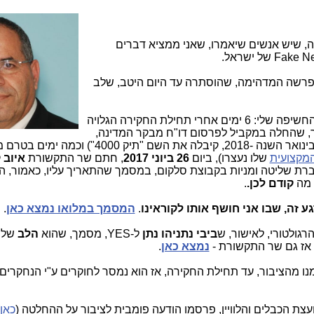
ה, שיש אנשים שיאמרו, שאני ממציא דברים
פרשה המדהימה, שהוסתרה עד היום היטב, שלב
העובדה הראשונה והמרכזית, שהיא מרכז החשיפה שלי: 6 ימים אחרי תחילת החקירה הגלויה
ך, שהחלה במקביל לפרסום דו"ח מבקר המדינה,
חקירה פלילית בפרשת "בזק-YES" (שרק בינואר השנה -2018, קיבלה את השם "תיק 4000") 
המקצועית
שלו נעצרו), ביום
26 ביוני 2017
, חתם שר התקשורת
איוב 
רת שליטה ומניות בקבוצת סלקום, במסמך שהתאריך עליו, כאמור, ה
קודם לכן.
.
ע זה, שבו אני חושף אותו לקוראינו
.
המסמך במלואו נמצא כאן
.
רגולטורי, לאישור, ש
ביבי נתניהו נתן
ל-YES, מסמך, שהוא
הלב
של 
 אז גם שר התקשורת -
נמצא כאן
.
מנו מהציבור, עד תחילת החקירה, אז הוא נמסר לחוקרים ע"י הנחקרי
עצת הכבלים והלוויין, פרסמו הודעה פומבית לציבור על ההחלטה (
כאן