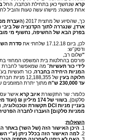
קרא
שנחשף כאן בתחילת הכתבה, החל
בת
אחת פשוטה: מישהו עשה טעות והוביל לח
כך, שהסיוע של מחצית 2017 (
העברת מני
ארדן, שנגררה לתוך הקדנציה של ביבי
בפרק הבא של החשיפה, נחשוף מי מובי
לכן, ביום 17.12.18 שלחתי את
סדרת השא
ודסק"ש:
"
שלום רב,
פורסם בהחלטות בית המשפט המחוזי בת"
לידי כור תעשיות
" מה שמאפשר לחברת די
המניות היחידה בחברה
, כור תעשיות בע"
חלוקה בעין
של 12,188,355 מניות חברת סלקום ישראל בע"מ המוחזקות על ידי המבקשת וכן
עד 230,000 ש"ח
מתוך יתרת המזומנים 
כלומר: שר התקשורת
איוב קרא
אישר עסקת
סלקום),
בעניין מניות
DCI
ממניות סלקום] הועברו לחברה הפרטית 
השאלות
:
1.
היכן האישור הזה (של השר) באתר 
2.
למה האישור הזה בכלל ניתן (ע"י השר
3.
האם לא ניתנו לאחרונה מספיק הטבות