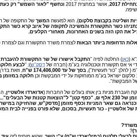
חילת 2017
, אושר במחצית 2017
ונחשף "לאור השמש" רק כעת,
שיפה.
ות ושליטה בקבוצת סלקום
). הוא למעשה
המשך
של התקופה של 
 נתניהו כשר התקשורת והמשיכה לתקופה של איוב קרא כשר התק
ל את הקו הזה בשנים האחרונות, מאחורי הקלעים.
לות הדחופות ביותר הבאות
לצמרת משרד התקשורת וגם לצמרת ס
א (
כאן
) החלטה לפיה "
התקבל אישורו של שר התקשורת להעברת 
 אי אס תקשורת וטכנולוגיה בע"מ (חברה של
דסק"ש
): "
לבצע חלוקה
מ ( להלן: "כור תעשיות"),
בסך של עד 174,406,000 ש"ח
, וזאת בדר
חלוקה במזומן 
של המבקשת"
.
 העברת מניות בין אותו בעלים של החברות (
אדוארדו אלשטיין
, ה
בשווי של 174 מיליון ₪ (ועוד מזומן של 230 אלף ₪, "כסף קטן" ל"הוצאות קטנות של הבעלים
של אלשטיין - כור תעשיות, בסכום, שלא פורט בפנייה לבית המ
המשרד?
)
?
 לבעלי סלקום (במיליארדי ש"ח) ע"י השר
, שהוא מוסיף לזה