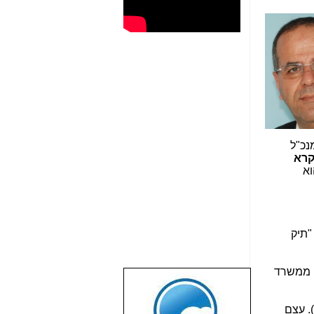
וכמה ימים בטרם מנכ"ל
קרא
וא
"תיק
ם ממשרד
שבוע טוב לכל
הגולשים באשר
). עצם
הם!!!