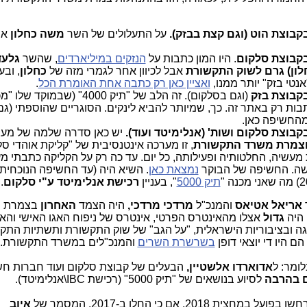
על התעלולים של השר
משה כחלון
אפ
. היו המון כתבות על
הנזקים במיליארדים
, שהשר
גלעד
ון) גרם לשוק התקשורת
אבל לכיוון אחר לגמרי מזה של
כחלון
, ובע
נטי בזק" יותר ממנו,
ואציין כאן רק כתבה אחת האומרת הכל
.
(וגם בסלקום). זה הלב של "תיק 4000" (שבמוקד שלו "מככבים"
יש עליו כמעט 200 כתבות רק באתר זה. כך, שמיותר להביא לינקים. הסוגריים שהוספתי 
מהחשיפה כאן.
יש כאן סדרה שלמה של מער
וצמרת משרד התקשורת
, זו מערכה אינטנסיבית של "קליקת אוהדי סל
שה. החשיפה של הבוקר
נמצאת כאן
. השיא היה (עד החשיפה הנוכחית,
תיק 5000
", בעניין
רכישת אנלימיטד ע"י סלקום
.
אריאל אטיאס
והמנכ"ל
מרדכי מרדכי,
היה הצמד
האחרון
בצמרת 
היה
גדול
אצלו מהאינטרס הפרטי, אינטרס של ניפוח האגו האישי וה
לגה ובציבוריות הישראלית, "על הגב" של שוק התקשורת ותשתיות התק
 היו די יוצאי דופן
בשרשרת השרים
והמנכ"לים במשרד התקשורת.
ומר: ל
אדוארדו
אלשטיין,
הבעלים של קבוצת סלקום ועוד חברות חש
 בהרבה
לסיוע בנושאים של "תיק 5000" (רכישת IBC\אנלימיטד).
איוב