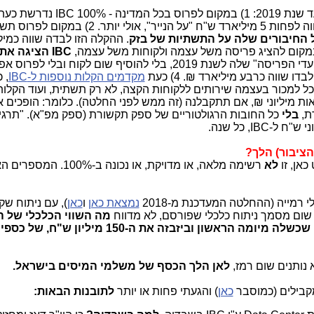
IBC
נדרשת כעת 
רק ב-40% מהמדינה. ההקלה הזו לבדה שווה לפחות 5 מיליארד ש"ח "על הנייר", אולי יותר. 2)
ל החיבורים שלה על התשתיות של בזק
. ההקלה הזו לבדה שווה כמיל
IBC
הציגה את 
וכך היא "עמדה ביעדי הפריסה" שלה לשנת 2019, בלי להוסיף שום לקוח ובלי ל
 שווה כרבע מיליארד ₪. 4) כעת
מקדמים הקלות נוספות ל-
IBC
, 
ל למכור בעצמה שירותים ללקוחות הקצה, לא רק תשתית, ועוד הקלו
ות מיליוני ₪, אם תתקבלנה (זה ממש לפני החלטה). כלומר: הופכים את
בלי
כל החובות הרגולטוריים של ספק תקשורת (ספק מפ"א). "תרגי
I, כל שנה.
אן, זו
לא
רשימה מלאה, או מדויקת, או נכונה ב-0%
נמצאת כאן
ו
כאן
), עם ניתוח שק
ום מסמך ניתוח כלכלי שפורסם, לא מדווח
מה השווי הכלכלי של 
שהרגולציה מספקת ל-IBC לפתע, אחרי שכשלה מיומה הראשון וביזבזה את ה-150 מ
 נותנים שום רמז,
לאן הלך הכסף של משלמי המיסים בישראל.
בילים (כמוסבר
כאן
) והגעתי פחות או יותר
לתובנות הבאות: