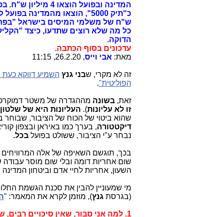
ש"ח של משלמי המיסים בישראל "בפרשת IBC", "עף ב
הדוקה.
עדכונים בסוף הכתבה.
מאת:
אבי וייס
, 26.2.20, 11:15
זה לא מקרי, ש
בני גנץ
השמיע דווקא כעת 
הפוליטית"
.
זאת,
בשונה
מההגדרה של משטר דמוקרטי,
זו לא עליונות
).
העליונות היא של שלטון
שהוא ביטוי של הכוח של הציבור, שבוחר 
דיקטטורה
, בערך כמו באיראן ובצפון קור
נבחר ע"י הציבור, ששולט בפועל
בכל.
בכך, תוגשם השאיפה של אלה המרוויחים
שום אחריות דומה ובלי שום מוסר עבודה של 24 שעות בימ
השעון, אחריות לחיי אדם וביטחון המדינה 
מי שמעוניין להבין את סכנת הגשמת החלו
(בגרסת
גנץ
), מוזמן לקרא את המאמר: "
ה
1. למה אני סבור, שאין סיכויים רבים, שמחקירת "פרשת המימד החמישי" ייצא משהו?