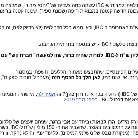
ה-50 מיליון ש"ח במנה השנייה, ממש נזרקו לפח, למרות ש-IBC עשתה כמה צעדים של "יחסי ציבור
 שכונה חדשה קנטנה במבואות חיפה (שכונת ספיר), שכונה קטנה ברעננ
אז הגיעה המנה השלישית של ה-50 מיליון ש"ח האחרונים ל-IBC, וכאן ממש הכל הלך לפח (לא בדיוק לפח, 
 בנספח בתחתית הכתבה.
מי החליט לתת (ולמה) את כל ה-150 מיליון ש"ח ל-IBC, למרות שהיה ברור, שזו למעשה "חברת קש
לים הפיננסיים, שהתבצעו מאחורי הקלעים, חשפתי במסמך
 זה, אין שום רמז,
לאן הלך כל הכסף הזה
(מעבר ל"חובות ספקים", 
בכך את
דורון כהן
)? זה
אמיר לוי
, מי שהיה הממונה 
את דרכו ל-IBC,
בספטמבר 2019
.
רק מידע),
הרן לבאות
(ביחד עם
אבי ברגר,
, מי שהיה הממונה על התקציבים באוצר
ח" (מנקודת מבט של משלמי המיסים). כל עוד עניין זה לא נחקר, זו 