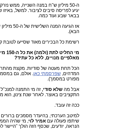
יגיע לפריסה סיבים לציבור. למשל, באיזו
בבאר שבע ועוד כמה.
הבא).
רשימת כל הבכירים מאוד שסייעו לטובת קבוצת סלקום \ IBC - יש
מאלפיים מנויים, ללא כל עתיד?
הכל תחת מעטה של סודיות. מקצת מהתרגי
המדהים,
שפרסמתי כאן
. אולם, גם במסמך
מפורט במסמך).
אבל מה
שלא סודי,
זה מי התמנה למנכ"ל של IBC (והחליף 
התקציבים באוצר. לאחר שנת צינון, הוא מצא 
ככה זה עובד.
למיטב הערכתי, בהיעדר מסמכים ברורים (
שיתפו פעולה עם
אמיר לוי
הנראה, יודעים, שכסף הזה הולך "היישר לפ