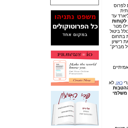
לפרוס
המסמכים בנושא בזק-
 במקום לפרוס תשתית
Yes (תיק 4000)
יארד עד
מוכיחים "תפירת תיק"
לקוחות
לאיש הלא נכון! -
כאן
פרוס אפילו מטר
כולל ביטול
עובדות ומסמכים
ת בתחום
המוסתרים מהציבור:
 רישיון
האם ביבי כשר
ל מבריק"
תקשורת עזר לקב'
בזק? -
כאן
מה מקור ה-Fake
10. המספרים האמיתיים
News שהביא לתפירת
תיק לביבי והעלמת
החשודים הנכונים -
כאן
רי
כאן
, לא
ההטבות
אחת הרגליים של "תיק
יליון ש"ח, של כספי משלמי
4000 התפור"
התמוטטה היום
בניצחון (כפול) של בזק
-
כאן
איך כתבות מפנקות
הפכו לפתע לטובת