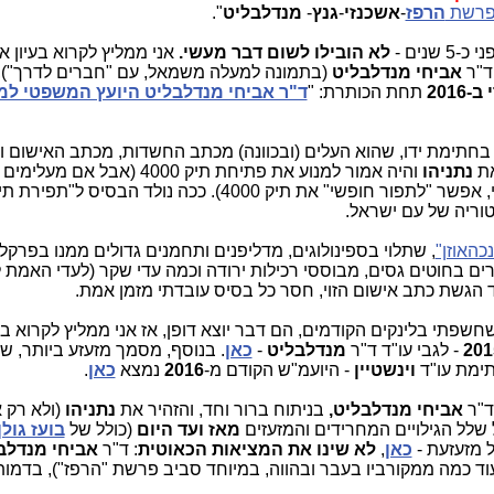
רשת
הרפז
-
אשכנזי
-
גנץ
-
מנדלבליט
".
נים -
לא הובילו לשום דבר מעשי.
אני ממליץ לקרוא בעיון א
ד"ר
אביחי מנדלבליט
(בתמונה למעלה משמאל, עם "חברים לדרך"), 
2016
תחת הכותרת: "
ד"ר אביחי מנדלבליט היועץ המשפטי ל
 בחתימת ידו, שהוא העלים (ובכוונה) מכתב החשדות, מכתב האישום ו
נתניהו
והיה אמור למנוע את פתיחת תיק 4000 (אבל א
מסמכים משפטיים רבים נוספים שחשפתי, אפשר "לתפור חופשי" את תיק 4000). ככה נולד הבסיס ל
וריה של עם ישראל.
כהאוזן"
, שתלוי בספינולוגים, מדליפנים ותחמנים גדולים ממנו בפרקלי
ים בחוטים גסים, מבוססי רכילות ירודה וכמה עדי שקר (לעדי האמת 
 הגשת כתב אישום הזוי, חסר כל בסיס עובדתי מזמן אמת.
שפתי בלינקים הקודמים, הם דבר יוצא דופן, אז אני ממליץ לקרוא בע
201
- לגבי עו"ד ד"ר
מנדלבליט
-
כאן
. בנוסף, מסמך מזעזע ביותר, ש
ימת עו"ד
וינשטיין
- היועמ"ש הקודם מ-
2016
נמצא
כאן
.
ד"ר
אביחי מנדלבליט,
בניתוח ברור וחד, והזהיר את
נתניהו
(ולא רק א
מאז ועד היום
(כולל של
בועז גולן
 מזעזעת -
כאן
,
לא שינו את המציאות הכאוטית
: ד"ר
אביחי מנדלב
וד כמה ממקורביו בעבר ובהווה, במיוחד סביב פרשת "הרפז"), בדמות 