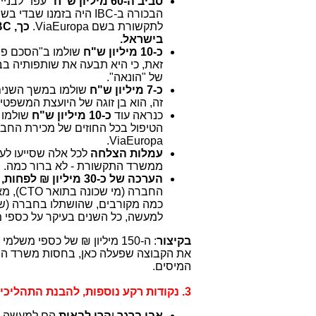
סביב ה-60 מיליון ש"ח
"עפו" לבניית Data Center ע"י IBC ב
הבכורה ב-IBC היה בזמנו שבדי בשם
לתקשורת בשם ViaEuropa.
בישראל.
כ-10 מיליון ש"ח
שולמו ב"הסכם פש
זאת, כי היא תבעה את שותפותיה ב
של "הונאה".
כ-7 מיליון ש"ח
זה, הוא בן זוגה של היועצת המשפט
כנראה עוד
כ-10 מיליון ש"ח
ViaEuropa.
עמלות הצלחה
לכל אלה שסייעו לעסקת מכירת 
ממשרד התקשורת - לא ברור כמה.
הערכה של כ-30 מיליון ₪ לפחות,
כמה מקורבים, שהושתלו בחברה (שהג
למעשה, כל השנים בעיקר על כספי 
בקיצור
: ה-150 מיליון ₪ של כספי 
את הקבוצה שפעלה כאן, בחסות משרד הת
המיסים.
3. נקודות רקע נוספות, להבנת התהליכים והאינטרסים ב"פרשת IBC - תיק 5000", תיק שטרם נחקר:
אבי ברגר
ו
הרן לבאות
הם למעשה בפועל "עד