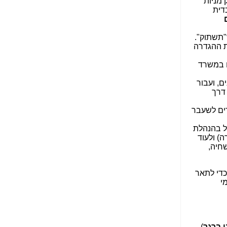
 מניות
הנאה שהיא מיסודות
דית
עבירת השוחד? -
כאן
שערוריית הקנס הענק
תשתוק".
על בזק וחשיפת
ת ההגדרה
"תעודת הביטוח" של
נתניהו בתיק 4000 -
דין שטיפל ב-IBC. אחד מ-2 השותפים במשרד
כאן
זקה בנאמנות" של מניות IBC כל השנים, ועבור
ערוץ 20: "תיק תפור":
וזים של מכירת החברה ועבור המניות, שמשרד עורכי הדין הזה החזיק בעצמו, במניות IBC, דרך
אבי וייס חושף את
מחדלי "תיק 4000" -
ים לשעבר
כאן
אל בהנהלת
התבלבלתם: גיא פלד
בחברה) ולעוד
הפך את כחלון, גבאי
שחיה,
ואילת לחשודים
המרכזיים בתיק 4000 -
כאן
מכדי לתאר
י
פצצות בתיק 4000:
האם היו בכלל
התנגדויות למיזוג
בזק-יס? -
כאן
 ברגר
)