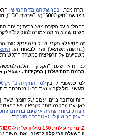
יתרה מכך. "
בפרשת המימד החמישי
" התכנית הי
בפרשת "תיק 5000" (או "פרשת IBC"),
הוצא
ההחלטה על חקירה משטרתית (הייתה החלטה כזו, כבר ב-2018. לא 
משום שהיא הייתה אמורה להוביל ל"קליקה
זה ממש לא מקרי, ש"יקירי הפרקליטות, התקשו
(בתמונה משמאל), ו
הרן לבאות
, הם
היועצ
משפיעים על הרגולציה במשרד התקשורת ומ
ככה נראה שלטון "הקליקה", הלכה למעשה ב
מרמס תחת שלטון הפקידות - Deep State.
למי שמעוניין להבין
למה החקירה ב"תיק 5000"
מעשי
, יכול לקרוא זאת בכ-260 הכתבות המצויות כאן באתר.
היות ומדובר ב"ים" עצום של חומר, שעדיין
כאן, עם המלצה חמה לקריאה, יש במאמר,
הגדול ביותר שהיה אי פעם בתחום הת
הוענק הרישיון ל-IBC והכסף הועבר
".
2. מי סייע לתת 150 מיליון ש"ח ל-IBC?
זו השאלה
הכי קלה
למענה. זאת, משום שיש