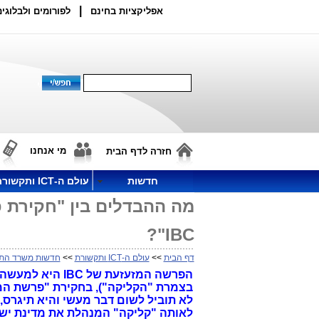
|
אפליקציות בחינם
לפורומים ולבלוגים
מי אנחנו
חזרה לדף הבית
חדשות
עולם ה-ICT ותקשורת
מה ההבדלים בין "חקירת 
IBC"?
דף הבית
>>
עולם ה-ICT ותקשורת
>>
חדשות משרד הת
הפרשה המזעזעת 
בצמרת "הקליקה"), בחקירת "פרשת המ
לא תוביל לשום דבר מעשי והיא תיגרס,