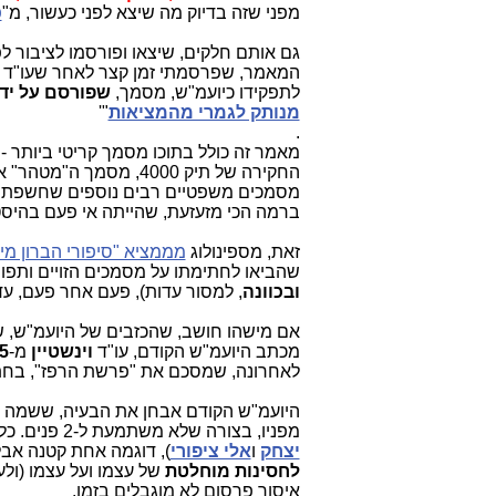
מפני שזה בדיוק מה שיצא לפני כעשור, מ"
פ
גם אותם חלקים, שיצאו ופורסמו לציבור לפני כ-5 ש
המאמר, שפרסמתי זמן קצר לאחר שעו"ד 
לתפקידו כיועמ"ש, מסמך,
שפורסם על ידי ב-
מנותק לגמרי מהמציאות
"'
.
מאמר זה כולל בתוכו מסמך קריטי ביותר -
החקירה של תיק 4000, מסמך ה"מטהר" את
ברמה הכי מזעזעת, שהייתה אי פעם בהיסט
זאת, מספינולוג
מממציא "סיפורי הברון מינ
שהביאו לחתימתו על מסמכים הזויים ותפור
ובכוונה
, למסור עדות), פעם אחר פעם, עד
אם מישהו חושב, שהכזבים של היועמ"ש, שח
מכתב היועמ"ש הקודם, עו"ד
וינשטיין
מ-
5
לאחרונה, שמסכם את "פרשת הרפז", בחת
היועמ"ש הקודם אבחן את הבעיה, ששמה 
מפניו, בצורה שלא משתמעת ל-2 פנים. כל שלל הגילויים המחרידים והמזעזים
יצחק
ו
אלי ציפורי
), דוגמה אחת קטנה אבל
לחסינות מוחלטת
של עצמו ועל עצמו (ולע
איסור פרסום לא מוגבלים בזמן.