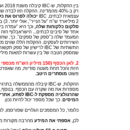
בין ההקלות, ש-
IBC
קיבלה משנת 2018 ועד שנת 2019: 1) במקום לפרוס בכל המדינה - 100%
עצמאית לבתים,
IBC
יכולה לפרוס את כ
2 מיליארד ש"ח "על הנייר", אולי יותר. 3) במקום להציג פריסה משל עצמה ולקוחות משל עצמה,
סלקום כלקוחות שלה,
אחד של סיבים לבתים... הישראבלוף הזה לבדו
המעמד שלה כ"ספק של ספקים". כך, שתוכ
השירותים לעסקים. ההקלות הללו שווים מא
התשתיות של IBC לרישיון של ספק תקשורת,
שמספק הטבה של בין עשרות למאות מיליוני ש"ח ל-BC
2. לאן הכסף (150 מיליון הש"ח מכספי הציבור) הלך?
היות והכל תחת מעטה סודיות, מה שאפרט כ
פשוט
מוסתרים היטב
.
ההקלות, ש-IBC קיבלה מהממשלה בתרגילי רמייה (ההחלטה המעדכנת מ-2018
מספרות את מה שקרה עם הכסף. בנוסף, ש
המיסים
. כך שכל מספר יכול להיות נכון.
כלומר, כל המסמכים הגלויים שפורסמו, לא
לכן,
אספתי את המידע
מהרבה מקורות מק