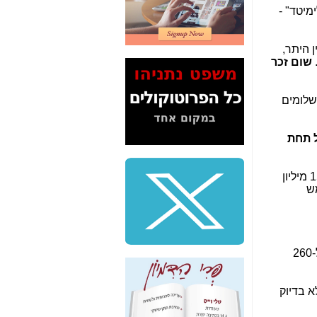
2" על תעלולי השר
משה כחלון -
כאן
המשך חשיפת הבלוף
ן היתר,
ששמו "מהפיכת
.
שום זכר
הסלולר" ואיך מסרסים
את הנתונים לציבור -
כאן
3 תשלומים
סיכום ביקור בסיליקון
ואלי - למה 3 הגדולות
הכל תחת
משקיעות ומפתחות
באותם תחומים -
כאן
אולם, דבר אחד לא נשאר סודי וזו העובדה, שמנכ"ל משרד האוצר, בעת קבלת ההחלטה להעניק ל-IBC את ה-150 מיליון
שלמה פילבר (עד
20 עד ממש
לאחרונה מנכ"ל משרד
התקשורת) - עד
מדינה? הצחקתם
אותי! -
כאן
חלק מהתרגילים הפיננסיים, שנעשו מאחורי הקליעים של IBC, נחשפו על ידי בסדרת הכתבות הענקית בת מעל ל-260
"יש אפליה בחקירה"?
חשיפה: למה השר
משה כחלון לא נחקר
ק לפח" (לא בדיוק
עד היום? -
כאן