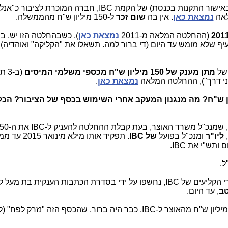
ל הקמת IBC, חברה המוכרת לציבור כ"אנלימיטד" -
אה
נמצאת כאן
. אין בה
שום זכר
ל-150 מיליון ש"ח מהממשלה.
201
(ההחלטה המלאה מ-2011
נמצאת כאן
), כשבהחלטה הזו יש, בי
עיף שלא מומש עד היום (די ברור למה. תשאלו את "הקליקה" ואוהדיה)
 של
מתן מענק של 150 מיליון ש"ח מכספי משלמי המיסים
(ב-
נמצאת כאן
.
 על זה ולמה? למה 150 מיליון ש"ח? מה מנגנון המעקב אחרי השימוש בכסף של הציבור? 
,
ליו"ר
ומנכ"ל בפועל
של IBC
. תפקיד אותו מילא מינואר 15
תש"י את IBC.
ל.
טב
, עד היום.
לכן, אחרי העברת המנה הראשונה של 50 מיליון ש"ח מהאוצר ל-IBC, כבר היה ברור, שהכסף הזה "נזר