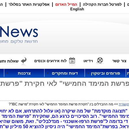
|
|
|
|
לפורטל חברות הקהילה
המייל האדום
אפלקציות האתר בסלולר
הר
English
צור קשר
וידיאו
לוח אירועים וכנסים
שאלות ותשו
פורומים וביטקוין
דעות ומחקרים
צרכנות
פרשת המימד החמישי" לאי חקירת "פרשת
קשורת
>> מה ההבדלים בין "חקירת פרשת המימד החמישי" לאי חקירת "פרשת IBC"?
של IBC היא למעשה "תצוגה מוקדמת" של מה שיקרה (או עלול להתרחש, אם לא יח
ימד החמישי".
רוב הסיכויים כרגע הם, שחקירת "פרשת המימד 
 די בדומה ל"פרשת הרפז-אשכנזי - מנדלבליט". זאת, משום שהיא
לאותה "קליקה" המנהלת את מדינת ישראל. בפרשת"המימד החמישי" 