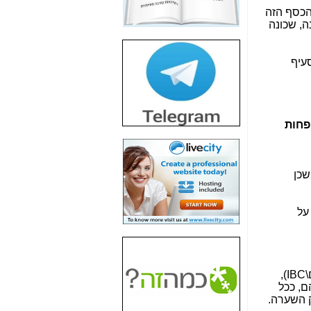
חשיפת חשד לשחיתות
", שמקצת מהכסף הזה
הדומה לזו של "תיק
ה, שכונה
4000" אך בתחום
הסלולר -
כאן
זה בסעיף
חשיפת מה שלא
רוצים שתדעו בעניין
פריסת אנלימיטד
(בניחוח בלתי נסבל) -
כאן
" עם פחות
חשיפה: איוב קרא
אישר לקבוצת סלקום
בדיוק מה שביבי אישר
שכן
ל-Yes ולבזק -
כאן
האם השר איוב קרא
על
היה צריך בכלל לחתום
על האישור, שנתן
לקבוצת סלקום? -
כאן
האם ביבי וקרא קבלו
שניהם יועצים של סלקום\IBC),
בכלל תמורה עבור
, שהעביר את ה- 150 מיליון ש"ח ל-IBC, כשהם, ככל
ההטבות הרגולטוריות
רק השערה.
שנתנו לסלקום? -
כאן