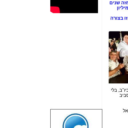
פרשה המכונה על ידי מזה שנים
 הוצאו מהמדינה בפועל לא פחות מ-150 מיליון ש"ח. מי אחראי לכך ולאן הכסף הזה - 150 מיליון
4000, שמתחבר לפרשה הזו בצורה
ו"ב, בלי
סביב
אל
שבוע טוב לכל
הגולשים באשר
הם!!!