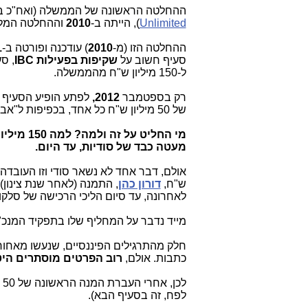
ההחלטה הראשונה של הממשלה (ואח"כ באישור התקנות בכנסת) ש
Unlimited
), הייתה ב-
2010
וההחלטה המל
ההחלטה הזו (מ-
2010
) עודכנה ופורטה ב-
1
סעיף חשוב על
שקיפות בפעילות IBC
, ס
ל-150 מיליון ש"ח מהממשלה.
רק בספטמבר
2012,
לפתע הופיע הסעיף
של 50 מיליון ש"ח כל אחד, בכפיפות ל"אבני דרך"), ההחלטה המלאה
מי החליט
מעטה כבד של סודיות, עד היום.
ש"ח,
דורון כהן
, התמנה (לאחר שנת צינון)
לאחרונה, עד סיום הליכי הרכישה של סלקום ו
מייד נדבר על המחליף שלו בתפקיד המנכ"
כתבות. אולם,
רוב הפרטים מוסתרים הי
לפח, זה בסעיף הבא).