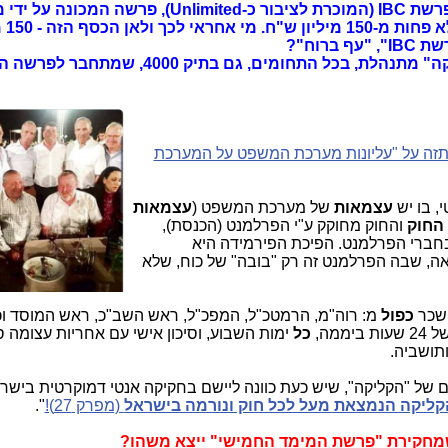
המדינה ובפועל הוצאו 4 מיליון ש"ח. בפרשת IBC (המוכרת לציבור כ-Unlimited), 
כ"תיק 5000",
רוח"?
כל מה שלא רוצים שתדעו, כיצד "הקליקה" מתנהלת, בכל התחומים, גם בתיק 
תזה על "עליונות מערכת המשפט על המערכת
 בו יש
עצמאות
של מערכת המשפט (
עצמאות
 החוק
והחוק מחוקק ע"י הפרלמנט (הכנסת),
בחברי הפרלמנט. הפיכת הפירמידה היא
יאה, שבה הפרלמנט זה רק "בובה" של כוח, שלא
 שכר
כפול
מ: רוה"מ, הרמטכ"ל, המפכ"ל, ראש השב"כ, ראש המוסד וכי
מה,
כל
ימות השבוע, וסיכון אישי עם אחריות עצומה 
ותושביה.
ם של "הקליקה", שיש כעת כוונה ליישם בחקיקה אנטי דמוקרטית בישר
קליקה הנמצאת מעל לכל חוק ונורמה בישראל
(מפרק 27)!
".