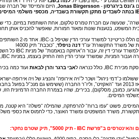
שבדיה.
למה בשבדיה?
כי היו"ר דאז ומחזיק
ג'ונס בירגרסון
-
Jonas Birgersson
, היזם והמייסד של חברה שב
כך, IBC בנתה לשבדים מתקן תקשורת בשבדיה, מכספי משלמי המיסים
רה", שנעשה עם חברת טמרס טלקום, אחת השותפות במיזם, כדי ש"
בית המשפט, בטענות שונות ומאוד חמורות, שאפשר להכניס אותן תח
שולמו במשך השנים הללו כריטיינר למשרד עורכי ה
ית של משרד התקשורת' עו"ד
דנה נויפלד
, "כוכבת" תיק 4000ׂ!
שולמו למשרד עורכי דין זה, עבור ה"אח
הטיפול בכל הח
IBC, כולל כנראה ל
אבי ברגר
ו
הרן לבאות
ועוד כמה בכיר
ששולמו כ"דמי ניהול" ושכר ל"ויה אירופה" והנציג של ויה אירופה-ישר
החברה (מי שכונה בתואר CTO), מאז 2013 ועד "האקזיט", וליו"ר החברה (ששימש גם מנכ"ל בפועל 
יעו, כמובן, מסלקום), בכירים, שהיו בצמרת החברה הדמיונית הזו, 
משלמי המיסים.
משלמי המיסים, פשוט "עפו ברוח" להרפתקה, שהמילה "פשלה" היא קטנה, 
קשורת, משרד המשפטים ומשרד האוצר, כדי לחמוס את כספי משלמ
י מדינה" בלי הסכם, בתיק 4000. השניים הללו (ובמיוחד
אבי