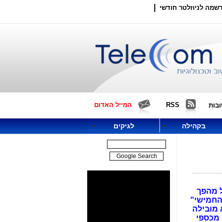
|
שמה לניוזלטר חודשי
RSS
המייל האדום
בות
בקהילה
לגיקים
ול מהפך
החמישי"
 מובילה
היה ניסיון להוציא 50 מיליון ש"ח מכספי