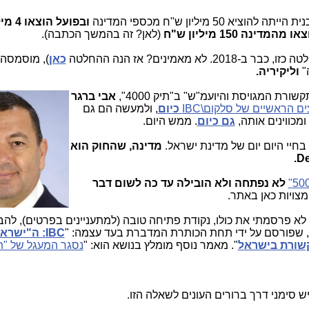
יתה להוציא 50 מיליון ש"ח מכספי המדינה
ובפועל הוצאו 4 מיליון ש"ח
ו מהמדינה 150 מיליון ש"ח
(לאן? זה בהמשך הכתבה).
מאמינים? אז הנה ההחלטה
כאן
), מוסמסה
"
וליקיריה.
רת המגויסת והיועמ"ש" ב"תיק 4000",
אבי
ברגר
ים הראשיים של סלקום\IBC
כיום
, ולמעשה הם גם
כווינים אותה,
גם כיום
. ממש היום.
חיי היום יום של מדינת ישראל.
מדינה, שהחוק הוא
לא נפתחה ולא הובילה עד כה לשום דבר
 לא פרסמתי את כולו, נקודת פתיחה טובה (למתעניינים בפרטים), להבי
 שפורסם על ידי תחת הכותרת המדברת בעד עצמה: "
IBC: ה"ישר
קשורת בישראל
". מאמר נוסף מומלץ בנושא הוא: "
 סימני דרך ברורים העונים לשאלה הזו.