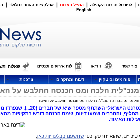
|
|
|
|
לפורטל חברות הקהילה
המייל האדום
אפלקציות האתר בסלולר
הר
English
צור קשר
וידיאו
לוח אירועים וכנסים
שאלות ותשו
פורומים וביטקוין
דעות ומחקרים
צרכנות
המנכ"לית הלכה ומס הכנסה התלבש על האי
 האינטרנט בצרות: המנכ"לית הלכה ומס הכנסה התלבש על האיגוד
: באסיפה הכללית של איגוד האינטרנט הישראלי השתתף מספר 
עילות האיגוד.
 סיכויים, שהוא יתרסק. כפי
שחשפנו בבלעדיות כאן
,