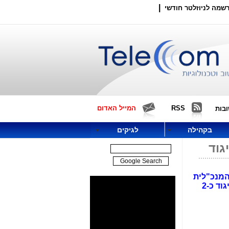
|
שמה לניוזלטר חודשי
RSS
המייל האדום
בות
בקהילה
לגיקים
גוד
שיא של חברים (20...), שנפרדו מהמנכ"לית
המתפטרת (דינה באר). אין עדיין מנכ"ל מחליף, והחברים שמעו דיווח, שמס הכנסה דורש בתקיפות מהאיגוד כ-2