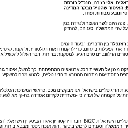
אלים.
אלי בז'רנו, מנכ"ל בורסת
איסור שהטיל מבקר המדינה
י ונובע מבורות ופחד.
י, פנה היום לשר האוצר ולנגידת בנק
על שרי הממשלה וסגניהם, להחזיק
ב
רוזנפלד
בין הדברים: "בעוד היזמים
את הפעילות בתחום, כדי להקנות ודאות רגולטורית ולהקנות לגיטימי
רים הרלוונטיים טרם הגיעו למסקנות ברורות, דבר העלול להכשיל א
ר אפקט מצנן על תעשיית הסטארטאפים המתפתחת. כך למשל, איסור גורף
תפס כהסתייגות מתחום המטבעות הדיגיטליים, ולמנוע מהם להשקיע
ות הדיגיטליים בישראל. אנו מבקשים מכם, כראשי המערכת הכלכלי
ורות על הקמתה של ועדה בין-משרדית לקידום אסדרה בת-קיימא לפעיל
טליים הישראלית
Bit2C
וחבר דירקטוריון איגוד הביטקוין הישראלי: "הא
רי הממשלה וסגניהם לרכוש ביטקוין, הוא אנכרוניסטי ומבטא בורות ו