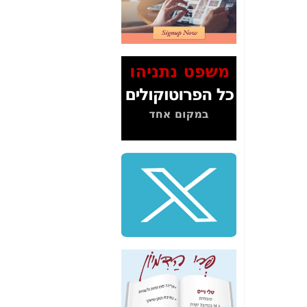
2" על תעלולי השר
משה כחלון -
כאן
המשך חשיפת הבלוף
ששמו "מהפיכת
הסלולר" ואיך מסרסים
את הנתונים לציבור -
כאן
סיכום ביקור בסיליקון
ואלי - למה 3 הגדולות
משקיעות ומפתחות
באותם תחומים -
כאן
שלמה פילבר (עד
לאחרונה מנכ"ל משרד
התקשורת) - עד
מדינה? הצחקתם
אותי! -
כאן
"יש אפליה בחקירה"?
חשיפה: למה השר
משה כחלון לא נחקר
עד היום? -
כאן