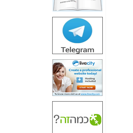
חשיפת חשד לשחיתות
הדומה לזו של "תיק
4000" אך בתחום
הסלולר -
כאן
חשיפת מה שלא
רוצים שתדעו בעניין
פריסת אנלימיטד
(בניחוח בלתי נסבל) -
כאן
חשיפה: איוב קרא
אישר לקבוצת סלקום
בדיוק מה שביבי אישר
ל-Yes ולבזק -
כאן
האם השר איוב קרא
היה צריך בכלל לחתום
על האישור, שנתן
לקבוצת סלקום? -
כאן
האם ביבי וקרא קבלו
בכלל תמורה עבור
ההטבות הרגולטוריות