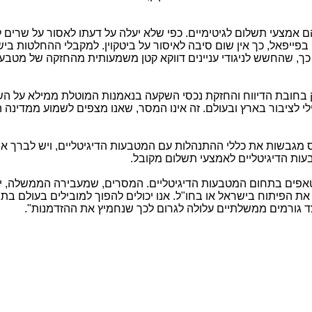
 אמצעי תשלום לגיטימיים. כפי שלא יעלה על דעתו לאסור על שרים 
פייפאל, כך אין שום סיבה לאיסור על ביטקוין. למקבלי ההחלטות ביש
 כך, שהחשש לניגודי עניינים דווקא קטן משמעותית מהחזקה של מטבע 
 בחובת הדיווח והחזקת נכסי השקעה בנאמנות המוטלת ממילא על הש
י לציבור בארץ ובעולם. זה אינו המסר, שאנו מצפים לשמוע ממדינה
ס מגבשות את כללי ההתנהלות עם המטבעות הדיגיטליים, ויש לברך א
ות הדיגיטליים לאמצעי תשלום מקובל.
עלים כבר היום מעל 40 סטארטאפים בתחום המטבעות הדיגיטליים. המסרים, שמעבירה הממשלה, 
 הפיתוח בישראל או בחו"ל. אנו יכולים להפוך למובילים בעולם בת
 גורמים ממשלתיים עלולה לגרום לכך שנחמיץ את ההזדמנות".