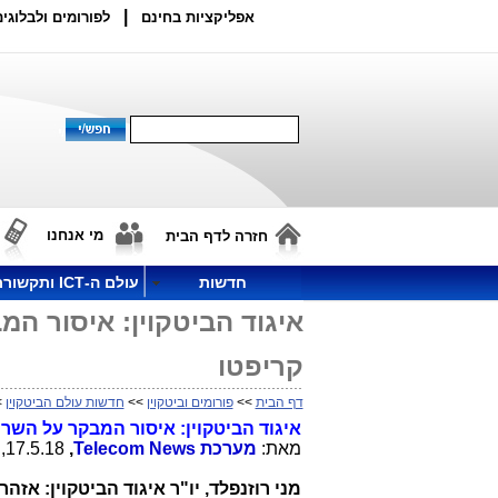
|
אפליקציות בחינם
לפורומים ולבלוגים
מי אנחנו
חזרה לדף הבית
חדשות
עולם ה-ICT ותקשורת
איגוד הביטקוין: איסור ה
קריפטו
דף הבית
>>
פורומים וביטקוין
>>
חדשות עולם הביטקוין
>
איגוד הביטקוין: איסור המבקר על השרי
מאת:
מערכת
Telecom News
,
17.5.18, 15:43
מני רוזנפלד, יו"ר איגוד הביטקוין: אזה