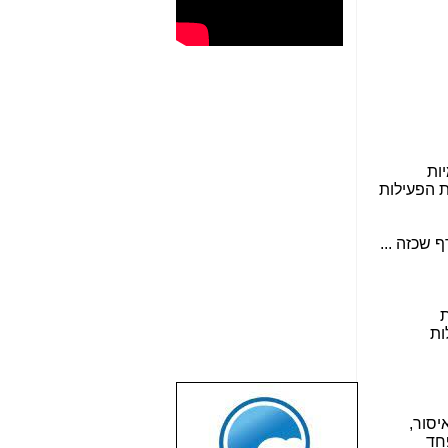
ות
ת הפעילות
 שכזה ...
ת
ות
שבוע טוב לכל
יסור,
הגולשים באשר
פחד
הם!!!