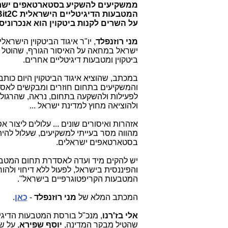
ממשקיעים להשקיע בסטארטאפים ישר
המטבעות הדיגיטליים הישראלית Bit2C: ה
על השרים לקנות ביטקוין הוא אנכרוניסט
מני רוזנפלד
, יו"ר איגוד הביטקוין הישראל
ישראל במחאה על האיסור הגורף, שהוטל 
ביטקוין ומטבעות דיגיטליים אחרים.
במכתב, שהוציא איגוד הביטקוין היום כות
והמשקיעים בתחום חוזרים ומבקשים לאסדר 
לפעילות ולהשקעה בתחום, נראה, שהרגולטו
ולהוציאה מחוץ למדינת ישראל ...
אזהרות ואיסורים שונים ... עלולים ליצו
מהווה מסר בעייתי למשקיעים, שעלול להי
בסטארטאפים ישראלים.
יש להקים מיד ועדה לאסדרת תחום המטבע
והפיננסית בישראל, לפעול ללא דיחוי ולה
המטבעות הקריפטוגרפיים בישראל".
המכתב המלא של
מני רוזנפלד
-
כאן
.
אלי בז'רנו
, מנכ"ל בורסת המטבעות הדיגי
שהטיל מבקר המדינה,
יוסף
שפירא
, על ש