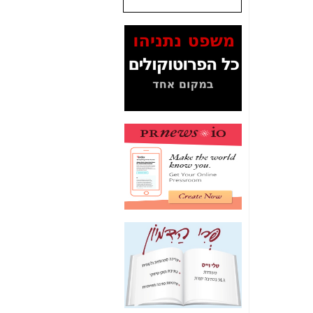
שנתנו לסלקום? -
כאן
המסמכים בנושא בזק-
Yes (תיק 4000)
מוכיחים "תפירת תיק"
לאיש הלא נכון! -
כאן
עובדות ומסמכים
המוסתרים מהציבור:
האם ביבי כשר
תקשורת עזר לקב'
בזק? -
כאן
מה מקור ה-Fake
News שהביא לתפירת
תיק לביבי והעלמת
החשודים הנכונים -
כאן
אחת הרגליים של "תיק
4000 התפור"
התמוטטה היום
בניצחון (כפול) של בזק
-
כאן
איך כתבות מפנקות