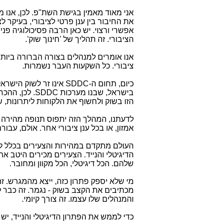
אני מאוד מאמין בגישת השת"פ. לכן, אנו 
את החיבור בין ענן פרטי לציבורי, בעיקר 
אפשרי ורצוי. יש כאן הרבה פסיכולוגיה פנ
הציבורי. זה תהליך של 'חינוך שוק'.
אנו אומרים למנהלים בצורה הברורה ביות
ציבורי. כל השקעות העבר נשמרות.
כיום, תחום ה-
SDDC
אינו זר לשוק הישראל
בישראל, שבנו מערכות
SDDC
. לכן, ההכ
הזו בשוק ולחשוף את הלקוחות ליתרונות
לדעתנו, המהלך הזה יתפוס תנופה מהירה ב
אמזון, או בכל ענן ציבורי אחר. אולם, עב
העולם מתקדם במהירות והצעירים בכלל לא 
הדיגיטלי והנייד. הצעירים מכירים היטב 
שלהם. הכל דיגיטלי, הכל מקוון ומחובר.
מי שלא יספק פתרון כזה, ייצא מהמגרש. זה
מכתיבים את הקצב בשוק - נגמר. זה כבר לא 
והמנהלים שלו עצמו. זה צורך קיומי.
כדי לממש את הפתרון הדיגיטלי והנייד, י