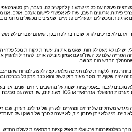
משתפים פעולה עם כל מי שמעוניין להקשיב לנו. בעבר, רק סטארטאפים
לצרכי פיתוח. ארגונים חשבו, שזה לא אפשרי ליישום אצלם. אולם, אנו 
ים ארגונית ומכשולים תפעוליים פנימיים, שמציבים מכשולים מדומים ב
ר: אתם לא צריכים לזרוק שום דבר לפח בכך, שאתם עוברים לשימוש ב
י. יש לנו לא מעט לקוחות, שאמצו את זה. עשרות לקוחות מכל פלחי ה
רזה הטרייה שלנו על השת"פ עם אמזון מובילה אותנו להתחיל ולהפיץ 
, שהמהלך החדש הזה מבשר.
יותר. ניתן ללקוחות שלנו תמיכה מלאה, קצה לקצה, למרות שהם יעבד
ורם זה יהיה שקוף. זה מסר מאוד חזק לשוק והוא כבר מתקבל בברכה ו
מוכנים לעבוד באפליקציות ישנות על מחשבים נייחים ישנים. אנו בעי
את מערכות ההפעלה אנדרואיד או
iOS
ומעוניינים, שזו תהיה גם סביבת 
 מגרש משחקים של זריזים ומהירים ולא רק של גדולים. העידן, שבו רק
קיים. מי שלא ייתן פתרון נייד, לא ייענה לצורך של השוק ושל העובדי
ש צורך בפלטפורמות וירטואליות ואפליקציות המתאימות לעולם החדש, 