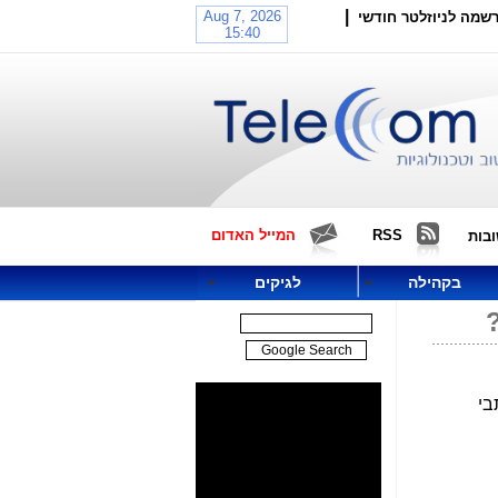
|
שמה לניוזלטר חודשי
RSS
המייל האדום
בות
בקהילה
לגיקים