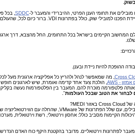
בשוק
.
ובילים את תחומי הענן הפרטי, ההיברידי והמעבר ל-
SDDC
, בכל פ
ידת הפכנו למובילי שוק, כולל בפתרונות
VDI
. ברור כיום לכל, שהעולם 
ם המחשוב הקיימים בישראל בכל התחומים, החל מהצבא, דרך ארגוני
לנו.
ה ההופכת להיות ניידת ובענן.
Cross Cl
, מה שמאפשר לנהל ולהריץ כל אפליקציה ארגונית מעל לכל 
 אמזון -
AWS
, הולכת צעד אחד קדימה ואומרת, שיש לארגונים חופש 
הם באותה פלטפורמה מוכרת להם. המעבר בין הפלטפורמות נעשה בקליק
ם לבחור את הטוב שבכל העולמות
".
ה של
Cross Cloud
באזור
MEDI
?
ובילים, עם שלל הפתרונות של
VMware
, שהחלה עם הווירטואליזציה 
כולות הקיימות מסביב כולל: אחסון וירטואלי, רשת וירטואלית, מערכות
עבר לפתרונות וירטואליים. מדובר בהקטנת היקף כוח האדם הנדרש 