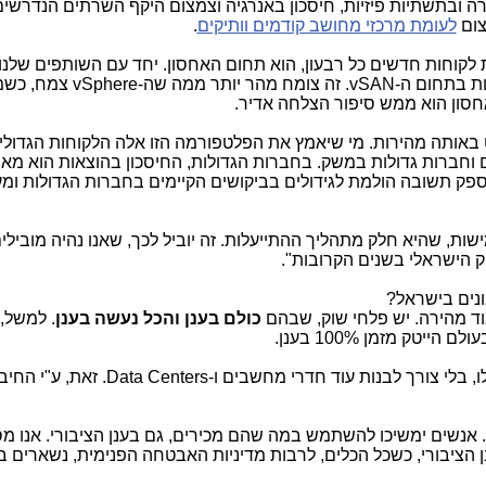
 ובתשתיות פיזיות, חיסכון באנרגיה וצמצום היקף השרתים הנדרשי
צום
לעומת מרכזי מחושב קודמים וותיקים
.
קוחות חדשים כל רבעון, הוא תחום האחסון. יחד עם השותפים שלנו 
vSAN
. זה צומח מהר יותר ממה שה-
vSphere
צמח, כשמ
סון הוא ממש סיפור הצלחה אדיר.
 באותה מהירות. מי שיאמץ את הפלטפורמה הזו אלה הלקוחות הגדולי
 וחברות גדולות במשק. בחברות הגדולות, החיסכון בהוצאות הוא מאו
מספק תשובה הולמת לגידולים בביקושים הקיימים בחברות הגדולות ומע
שות, שהיא חלק מתהליך ההתייעלות. זה יוביל לכך, שאנו נהיה מובילי
ק הישראלי בשנים הקרובות".
ונים בישראל?
ד מהירה. יש פלחי שוק, שבהם
כולם בענן והכל נעשה בענן
. למשל,
טק מזמן 100% בענן.
לו, בלי צורך לבנות עוד חדרי מחשבים ו-
Data Centers
. זאת, ע"י החיב
. אנשים ימשיכו להשתמש במה שהם מכירים, גם בענן הציבורי. אנו 
נן הציבורי, כשכל הכלים, לרבות מדיניות האבטחה הפנימית, נשארים 