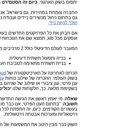
יתפוס בשוק הארגוני.
כיום זה הסטנדרט 
החברה צומחת במהירות, גם בישראל. אנו מ
גם בתחום ניהול מכשירים ניידים ועבודה ני
הולך להיות נייד
.
אם תבחן את כל הפרויקטים החדשים בעול
ועסקים מכל סוג, תמצא שם את הנוכחות ש
המעבר לעולם הדיגיטלי כולל 2 מרכיבים מרכזיים:
בנייה ותפעול תשתית דיגיטלית.
בניית תשתית מתאימה לסביבת העבוד
הכרזנו לאחרונה על הארכיטקטורה של
oud
בשוק העולמי. ההכרזה של שילוב כוחות
עם
ענן פרטי, ענן ציבורי או שילוב של שני
בשקיפות מלאה. כך, הלקוחות שלנו
יכולי
שאלה
: מי יאמץ ראשון את הגישה החדש
תשובה
: "בתחום הענן הפרטי, אנו כבר מ
בעשורים הקודמים. כיום, זה התפתח לכל הי
וירטואליות ומערכות אבטחה וירטואליות.
השוק כבר מבין היטב את המשמעות של המ