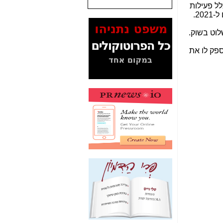
ת ה-50% מכלל פעילות
2.
המסמכים בנושא בזק-
Yes (תיק 4000)
לוט בשוק.
מוכיחים "תפירת תיק"
לאיש הלא נכון! -
כאן
ספק לו את
עובדות ומסמכים
המוסתרים מהציבור:
האם ביבי כשר
תקשורת עזר לקב'
בזק? -
כאן
מה מקור ה-Fake
News שהביא לתפירת
תיק לביבי והעלמת
החשודים הנכונים -
כאן
אחת הרגליים של "תיק
4000 התפור"
התמוטטה היום
בניצחון (כפול) של בזק
-
כאן
איך כתבות מפנקות
הפכו לפתע לטובת