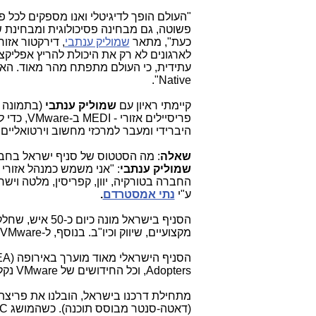
"העולם הופך לדיגיטלי ואנו מספקים לכל 
פשוטה, גם מבחינה פסיכולוגית ומבחינת
כעת", מתאר
שמוליק ענתבי
, דירקטור אזורי
לארגונים לא רק את היכולת להריץ אפליקצ
עתידית, כי העולם מתפתח מהר מאוד. הא
".
Native
קיימתי ראיון עם
שמוליק ענתבי
(בתמונה 
פריסיילים אזורי -
MEDI
ב-
VMware
, כדי 
היברידי ומעבר למרכזי מחשוב וירטואליים 
שאלה
: מה הסטטוס של סניף ישראל בח
שמוליק ענתבי
: "אני משמש כמנהל אזורי 
החברה בטורקיה, יוון, קפריסין, מלטה וישר
ע"י
נתי אמסטרדם
.
הסניף בישראל מו
מקצועיים, שיווק וכיו"ב. בנוסף, ל-
VMware
הסניף הישראלי מאוד מוערך באירופה (
EA
Adopters
, וכל החידושים של
VMware
נקל
מתחילת דרכנו בישראל, הובלנו את פריצת 
(דאטה-סנטר מבוסס תוכנה). כשהמושג
C