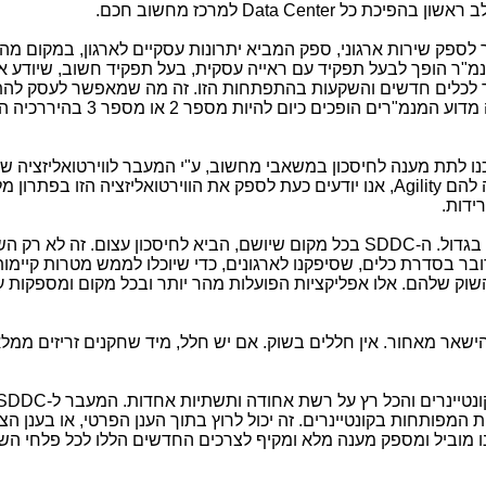
ב ראשון בהפיכת כל
Data Center
למרכז מחשוב חכם.
לספק שירות ארגוני, ספק המביא יתרונות עסקיים לארגון, במקום מה
מ"ר הופך לבעל תפקיד עם ראייה עסקית, בעל תפקיד חשוב, שיודע א
 לכלים חדשים והשקעות בהתפתחות הזו. זה מה שמאפשר לעסק לה
ופכים כיום להיות מספר 2 או מספר 3 בהיררכיה הארגונית".
כנו לתת מענה לחיסכון במשאבי מחשוב, ע"י המעבר לווירטואליזציה ש
ה להם
Agility
, אנו יודעים כעת לספק את הווירטואליזציה הזו בפתרון מ
ידות.
בגדול. ה-
SDDC
בכל מקום שיושם, הביא לחיסכון עצום. זה לא רק הש
ובר בסדרת כלים, שסיפקנו לארגונים, כדי שיוכלו לממש מטרות קיימו
שוק שלהם. אלו אפליקציות הפועלות מהר יותר ובכל מקום ומספקות 
ישאר מאחור. אין חללים בשוק. אם יש חלל, מיד שחקנים זריזים ממלא
נטיינרים והכל רץ על רשת אחודה ותשתיות אחדות. המעבר ל-
SDDC
המפותחות בקונטיינרים. זה יכול לרוץ בתוך הענן הפרטי, או בענן הצי
נו מוביל ומספק מענה מלא ומקיף לצרכים החדשים הללו לכל פלחי הש