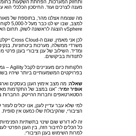
ותחזוק המערכות, הפחתת השקעות בחומרה
מענה לצרכים ועוד. החיסכון הכלכלי הוא ע
מה שצומח אצלנו מהר, בתוספת של מאות ל
למצב, שבו יש לנו כבר מעל ל-5,000 לקוחות בתחום ה-
vSphere
הוצגה לראשונה לשוק. תחום האח
לכן אני מאמין, שגם ה-
Cross Cloud
ייקלט
משרדי ממשלה, מערכות ביטחוניות, בנקים
ומדיד. השילוב של ענן ציבורי בענן פרטי 
לתנודות בביקושים.
הלקוחות כיום מעוניינים לקבל
Agility
– גמי
בפרויקטים המשמעותיים ביותר שיהיו בשו
שאלה
: מה מצב אימוץ הענן בעסקים וארג
אופיר זמיר
: "אנו במצב של התקדמות מאו
הסטארטאפים וחברות ההייטק. החברות בעולם היי
למי שלא עבר עדיין לענן, אנו יכולים לעזור 
הציבורי, שהקיבולת שלו כמעט אין סופית.
זה לא דורש שום שינוי בתשתיות הפנימיות
כל הכלים לחיבור הזה, בין הענן הפרטי לע
למרות השימוש בענן הציבורי.