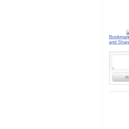
הנאה שהיא מיסודות
עבירת השוחד? -
כאן
שערוריית הקנס הענק
על בזק וחשיפת
"תעודת הביטוח" של
נתניהו בתיק 4000 -
כאן
ערוץ 20: "תיק תפור":
אבי וייס חושף את
מחדלי "תיק 4000" -
כאן
התבלבלתם: גיא פלד
הפך את כחלון, גבאי
ואילת לחשודים
המרכזיים בתיק 4000 -
כאן
פצצות בתיק 4000:
האם היו בכלל
התנגדויות למיזוג
בזק-יס? -
כאן