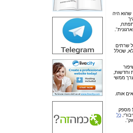
חשיפת חשד לשחיתות
הדומה לזו של "תיק
 שהוא היה
4000" אך בתחום
יך
הסלולר -
כאן
תפתח,
חשיפת מה שלא
רוצים שתדעו בעניין
פריסת אנלימיטד
ל שרתים
(בניחוח בלתי נסבל) -
לא, שכולל
כאן
חשיפה: איוב קרא
יפור
אישר לקבוצת סלקום
ת וחדשות,
בדיוק מה שביבי אישר
ערך ממשי
ל-Yes ולבזק -
כאן
האם השר איוב קרא
ים אותו.
היה צריך בכלל לחתום
על האישור, שנתן
לקבוצת סלקום? -
כאן
מספק
בורי,
כל
האם ביבי וקרא קבלו
וק".
בכלל תמורה עבור
ההטבות הרגולטוריות
שנתנו לסלקום? -
כאן