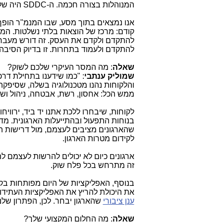
המנוהלות בצורה חכמה. ה-
SDDC
היה של
אנו נמצאים בתוך מסע, שבו המנמ"ר הופך 
קודם: מרכז של הוצאות בלתי נשלטות. המנ
להתקדם ולקדם את העסק. זה דורש מעבר
להתקדם ולעמוד בתחרות. זו בדיוק הסיבה מדוע המנמ"רים ה
שאלה
: מה המסר העיקרי שלכם לשוק?
שמוליק ענתבי
: "כמו שידענו בתחילת דר
והלקוחות נהנו מטכנולוגיה בשלה, שסיפק
ממש הכל: אחסון, רשת, אבטחה, ניהול ושר
לקוחות, שיבחרו ללכת אתנו יד ביד, ירוויחו 
בנוחות התפעול ובהתייעלות הארגונית. מד
שהארגונים מציבים לעצמם, מול דרישות ה
לקידום מטרות הארגון.
ארגונים כיום לא יכולים להרשות לעצמם לה
זה מתרחש בכל פלח שוק.
בנוסף, האפליקציות של היום מפותחות בקו
את היכולת להריץ את האפליקציות העתידות 
ענן ציבורי
שהארגון יבחר. לכן, הפתרון של
שאלה
: מה החלום המקצועי שלך?