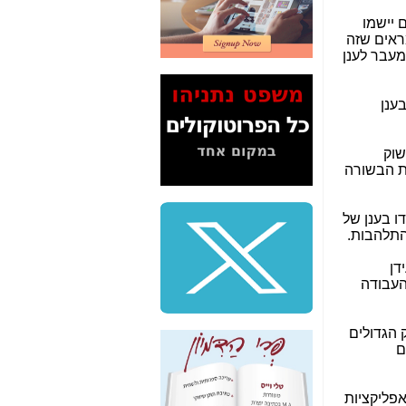
2" על תעלולי השר
 יישמו
משה כחלון -
כאן
מראים שזה
מעבר לענן
המשך חשיפת הבלוף
ששמו "מהפיכת
הסלולר" ואיך מסרסים
ענן
את הנתונים לציבור -
כאן
שוק
סיכום ביקור בסיליקון
את הבשורה
ואלי - למה 3 הגדולות
משקיעות ומפתחות
באותם תחומים -
כאן
ו בענן של
בהתלהבות.
שלמה פילבר (עד
לאחרונה מנכ"ל משרד
דן
התקשורת) - עד
העבודה
מדינה? הצחקתם
אותי! -
כאן
 הגדולים
"יש אפליה בחקירה"?
ם
חשיפה: למה השר
משה כחלון לא נחקר
עד היום? -
כאן
אפליקציות