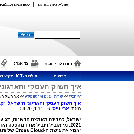
|
אפליקציות בחינם
לפורומים ולבלוגים
מי אנחנו
חזרה לדף הבית
חדשות
עולם ה-ICT ותקשורת
איך השוק העסקי והארגוני
דף הבית
>>
שירותי עננים ואחסון מידע
>> איך השוק העס
איך השוק העסקי והארגוני הישראלי יק
מאת:
אבי וייס
, 1.11.16, 04:20
ישראל, כמדינה מאמצת חדשנות, תגיע ל-50% מכלל פעילות
2021. מי מוביל ויוביל את המהפכה
יאמץ את גישת ה-
Cross Cloud
של
are