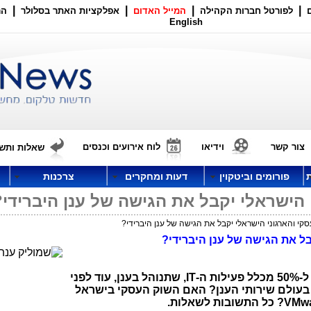
|
|
|
|
לפורטל חברות הקהילה
המייל האדום
אפלקציות האתר בסלולר
הר
English
צור קשר
וידיאו
לוח אירועים וכנסים
שאלות ותשו
פורומים וביטקוין
דעות ומחקרים
צרכנות
 הישראלי יקבל את הגישה של ענן היברידי?
קי והארגוני הישראלי יקבל את הגישה של ענן היברידי?
בל את הגישה של ענן היברידי?
 ה-
IT
,
שתנוהל בענן, עוד לפני
 הזו בעולם שירותי הענן? האם השוק העסקי בישראל
VMw
? כל התשובות לשאלות.