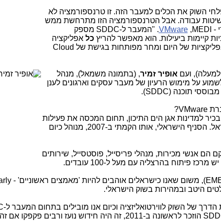
פלחי השוק את הכלים למעבר הזה. זו טרנספורמציה לא
 שיטות עבודה. אבל הטרנספורמציה הזו מתרחשת ממש
 -
MEDI
,
VMware
. "המעבר ל-
SDDC
מספק
יות קיימות ביעילות. הוא מאפשר להריץ
כל
אפליקציה
פליקציות של היום ומחר מפותחות בגישת של
Cloud
למעלה), ועם
או
פיר זמיר
, (בתמונה משמאל), מנהל
לשמוע על מימוש הרעיון של מעבר עסקים וארגונים לענן
מבוססי תוכנה (
SDDC
).
ברת
VMware
?
בכיר למדינות אגן הים התיכון, תחום המכסה את פעילות
אל
.
הסניף הישראלי, אותו הקמתי ב-2007, מנוהל כיום
נה כיום כ-50 איש, שחלקם הם אנשי מכירות, מנהלי פריסייל, פוסטסייל, שירותים
יש מרכז פיתוח בהרצליה עם מעל ל-100 עובדים.
EM
), משום שאנו כישראלים אוהבים להיות 'מאמצים ראשוניים' -
arly
טים היטב ובמהירות בשוק הישראלי.
הדרך של השוק לווירטואליזציה וכיום אנו מובילים בתחום המעבר ל-
C
SDD
הוזכר לראשונה ב-2011, זה היה חידוש נועז ורבים פקפקו אם