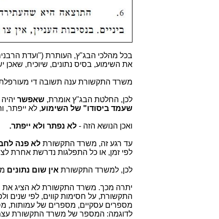
בכל מהלכי הבג"ץ, העותרת ("ועדת הרבנים
את השימוע, בסיס נתונים, שיוכיח, שאכן 
משרד התקשורת ענה תשובה די מעורפלת ב
לכן, החלטת הבג"ץ אומרת,
שאפשר
יהיה
שעמד ביסודו" של השימוע
, לא ייפתר,
ואכן הנושא הזה -
לא נפתר ולא ייפתר.
עד רגע זה, משרד התקשורת
לא פנה לחבר
לפי זמן, או כל התפלגות נדרשת אחרת לצ
לכן, למשרד התקשורת
אין שום נתונים
מח
יתרה מכך. משרד התקשורת לא הציג את הנ
התקשורת, על חסימות קווים, לפי שנים ול
מספרים עסקיים, מספרים של עמותות, מספר
לדוגמה: המספר של משרד התקשורת עצמו 