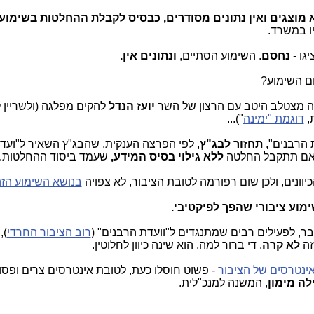
א מוצגים ואין נתונים מסודרים, כבסיס לקבלת ההחלטות בשימוע
ניו במשרד.
גו -
נחסם
. השימוע הסתיים,
ונתונים אין.
ם השימוע?
ה מצטלב היטב עם הרצון של השר
יועז הנדל
להקים מפלגה (ולשריין
,
דוגמת "ימינה
")...
 הרבנים",
תחזור לבג"ץ
, לפי הפרצה הענקית, שהבג"ץ השאיר ל"ועד
, אם תתקבל החלטה
ללא גילוי בסיס המידע,
שעמד ביסוד ההחלטות.
וונים, ולכן שום רפורמה לטובת הציבור, לא צפויה
בנושא השימוע הז
מוע ציבורי שהפך לפיקטיבי.
ר, לפעילים רבים שמתנגדים ל"וועדת הרבנים" (
רוב הציבור החרדי
),
לא קרה
. די ברור למה. הוא שינה כיוון לחלוטין.
אינטרסים של הציבור
- פשוט חוסלו כעת, לטובת אינטרסים צרים ופסו
ה מימון
, המשנה למנכ"לית.