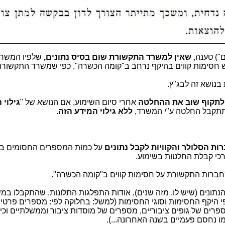
") טענה,
שאין למשרד התקשורת שום בסיס נתונים,
שלפיו המשר
יש חסימות קווים בהיקף נרחב ב"קומה הכשרה", כפי שמשרד התקשורת 
נושא זה לבג"ץ.
לתקוף שוב את ההחלטה
אחרי סיום השימוע, אם הנושא של "
גילוי 
 ותתקבל החלטה ע"י המשרד,
ללא גילוי המידע הזה.
ות הסלולר והקוויות לקבל נתונים
על כמות המספרים החסומים ב
רכי קבלת החלטות בשימוע.
ברות התקשורת על חסימות קווים ב"קומה הכשרה".
תונים (שיש לו, מזה שנים), אודות התפלגות התלונות, שהתקבלו במ
פי היקף החסימות וסוגי החסימות (למשל: בחלוקה לפי: מספרים פרטיי
ים של גופים ציבוריים, מספרים של מוסדות ציבור וממשלתיים וכיו
נחסם פעמיים בשנה האחרונה...).