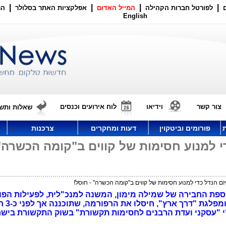
|
|
|
|
לפורטל חברות הקהילה
המייל האדום
אפלקציות האתר בסלולר
הר
English
צור קשר
וידיאו
לוח אירועים וכנסים
שאלות ותשו
פורומים וביטקוין
דעות ומחקרים
צרכנות
י למנוע חסימות של קווים ב"קומה הכשרה"
ם הנדל כדי למנוע חסימות של קווים ב"קומה הכשרה" - חוסל!
פת החבירה של שמילה מימון, המשנה למנכ"לית, לפעילות הפו
"ועדת הרבנים" לטו
"י "עסקני ועדת הרבנים לחסימות תקשורת" בשוק התקשורת בישר