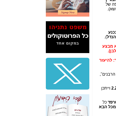
2" על תעלולי השר
ה של
משה כחלון -
כאן
שא).
המשך חשיפת הבלוף
ששמו "מהפיכת
הסלולר" ואיך מסרסים
את הנתונים לציבור -
כנע
כאן
הנדל
).
סיכום ביקור בסיליקון
א מבצע
ואלי - למה 3 הגדולות
בן).
משקיעות ומפתחות
באותם תחומים -
כאן
ר: להיעזר
שלמה פילבר (עד
לאחרונה מנכ"ל משרד
הרבנים",
התקשורת) - עד
מדינה? הצחקתם
אותי! -
כאן
וייתכן
"יש אפליה בחקירה"?
חשיפה: למה השר
רפד
כל
משה כחלון לא נחקר
מכל הבא
עד היום? -
כאן