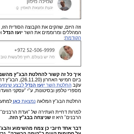
וזה היזם, שהקים את הקבוצה הסודית הזו, 
המהללים ומרוממים את השר
יועז הנדל
ו
הקודמת
:
איך כל זה קשור להחלטת הבג"ץ מהשב
ביום חמישי הא
עקב
החלטת השר
יועז הנדל
לבצע שימוע
מספרי טלפון ובסיטונות, ע"י "עסקני הווע
החלטת הבג"ץ המלאה
נמצאת
כאן
למתעני
למרות דחיית העתירה של "ועדת הרבנים" 
הרבנים" היא זו
שניצחה בבג"ץ הזה.
על חסימות קווים ב"קומה הכשרה". נרא