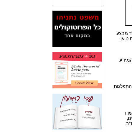
המסמכים בנושא בזק-
Yes (תיק 4000)
מוכיחים "תפירת תיק"
לאיש הלא נכון! -
כאן
ד מבצע
עובדות ומסמכים
טוען.
המוסתרים מהציבור:
האם ביבי כשר
תקשורת עזר לקב'
בזק? -
כאן
המידע
מה מקור ה-Fake
News שהביא לתפירת
תיק לביבי והעלמת
החשודים הנכונים -
כאן
התפלגות
אחת הרגליים של "תיק
4000 התפור"
התמוטטה היום
בניצחון (כפול) של בזק
שרד
-
כאן
ם,
"ב.
איך כתבות מפנקות
הפכו לפתע לטובת