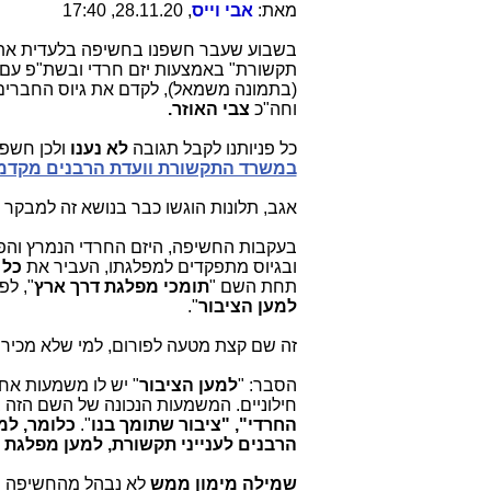
מאת:
אבי וייס
, 28.11.20, 17:40
בשבוע שעבר חשפנו בחשיפה בלעדית את הש
תקשורת" באמצעות יזם חרדי ובשת"פ עם
(בתמונה משמאל), לקדם את גיוס החברים
וחה"כ
צבי האוזר.
כל פניותנו לקבל תגובה
לא נענו
ולכן חשפנ
במשרד התקשורת וועדת הרבנים מקדמי
אגב, תלונות הוגשו כבר בנושא זה למבקר 
בעקבות החשיפה, היזם החרדי הנמרץ והפ
ובגיוס מתפקדים למפלגתו, העביר את
כל
תחת השם "
תומכי מפלגת דרך ארץ
", לפ
למען הציבור
".
זה שם קצת מטעה לפורום, למי שלא מכיר 
הסבר: "
למען הציבור
" יש לו משמעות אח
חילוניים. המשמעות הנכונה של השם הזה 
החרדי", "ציבור שתומך בנו
".
כלומר,
למע
הרבנים לענייני תקשורת, למען מפלגת 
שמילה מימון ממש
לא נבהל מהחשיפה של