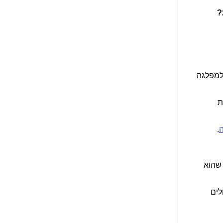
הנאה שהיא מיסודות
?
עבירת השוחד? -
כאן
שערוריית הקנס הענק
על בזק וחשיפת
"תעודת הביטוח" של
נתניהו בתיק 4000 -
כאן
 למפלגה
ערוץ 20: "תיק תפור":
אבי וייס חושף את
ת
מחדלי "תיק 4000" -
כאן
ה
.
התבלבלתם: גיא פלד
הפך את כחלון, גבאי
ואילת לחשודים
המרכזיים בתיק 4000 -
 שהוא
כאן
פצצות בתיק 4000:
לים
האם היו בכלל
התנגדויות למיזוג
בזק-יס? -
כאן