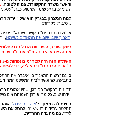
וראשי משרד התקשורת. גם זו לטובה.
עד
השימוע. ברגע שזמן השימוע עבר, "עסקני
למה הניצחון בבג"ץ הוא של "ועדת הר
3 סיבות עיקריות:
א
. "ועדת הרבנים" ביקשה, שהבג"ץ
יכפה 
ו
האריך שוב ושוב את המועדים לשימוע
, ו
בזמן שעבר, השר יועז הנדל זנח לחלוט
את השימוע הזה בשת"פ עם יו"ר ועדת ה
השת"פ הזה היה
קצר ימים
(פ
ב"ועדת הרבנים" ובפעיליה, כדי לגייס
ב
. גם "רשות התאגידים" איבדה את ההת
בתביעה, שהוגשה לבית המשפט המחוזי בי
הדיונים בבקשת הפירוק, שהיו אמורים כב
ויידחו שוב. כלומר: פירוק העמותה אינו מיי
ג
.
שמילה מימון
, מ"
אוהדי הוועדה
" ואוהד
החלטה עתידית בנושא זה
ולחסל את השימ
ליד", גם מהעדה החרדית
.