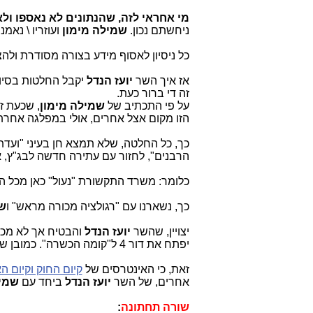
מי אחראי לזה, שהנתונים לא נאספו ול
ניחשתם נכון.
שמילה מימון
ועוזריו \ נאמ
כל ניסיון לאסוף מידע בצורה מסודרת ולהצי
אז איך השר
יועז הנדל
יקבל החלטות בסיו
זה די ברור כעת.
על פי התכתיב של
שמילה מימון
, שכעת ז
הזו מקום אצל אחרים, אולי במפלגה אחרת
כך, כל החלטה, שלא תמצא חן בעיני "ועדת
הרבנים", לחזור עם עתירה חדשה לבג"ץ
כלומר: משרד התקשורת "נעול" כאן מכל הכי
כך, נשארנו עם "רגולציה מכורה מראש" ו
שי
יצויין, שהשר
יועז הנדל
והבטיח אך לא מכב
יפתח את דור 4 ל"קומה הכשרה". כמובן שזה
זאת, כי האינטרסים של
קיום החוק וקיום ה
אחרים, של השר
יועז הנדל
ביחד עם
שמיל
שורה תחתונה
: