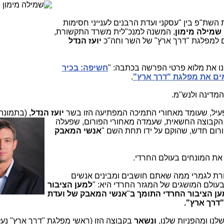
ת"פ בין "עסקני ועדת הרבנים לענייני חסימות
שמילה מימון
, המשנה למנכ"לית משרד התקשורת,
 למפלגת "דרך ארץ" של השר וחה"כ
יועז הנדל
ו את מלוא פרטי הפרשה בכתבה: "
חשיפה: בכיר
ם את מפלגת "דרך ארץ"
.
המדינה ולנש"מ.
עיל, שעומד מאחורי התמיכה המפתיעה הזו בשר
יועז הנדל,
(בתמונה
הקבוצה החשאית, שעמדה מאחורי הפורום, שפעלה
ורום חדש, שהוקם על ידו תחת השם "
אנשי המאבק
את המונחים בעולם החרדי.
רת לגמרי ממה שאתם חושבים ומבינים אנשים
בעולם המושגים של המגזר החרדי היא: "
למען הציבור
ן הציבור החרדי התומך ב
"
אנשי המאבק של ועדת
"דרך ארץ".
נו ומהפניות שלנו,
ונשאר
בקבוצה הזו (ראשי מפלגת "דרך ארץ" נע