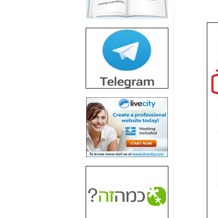
חשיפת חשד לשחיתות
הדומה לזו של "תיק
4000" אך בתחום
הסלולר -
כאן
חשיפת מה שלא
רוצים שתדעו בעניין
פריסת אנלימיטד
(בניחוח בלתי נסבל) -
כאן
חשיפה: איוב קרא
אישר לקבוצת סלקום
בדיוק מה שביבי אישר
ל-Yes ולבזק -
כאן
האם השר איוב קרא
היה צריך בכלל לחתום
על האישור, שנתן
לקבוצת סלקום? -
כאן
האם ביבי וקרא קבלו
בכלל תמורה עבור
ההטבות הרגולטוריות
שנתנו לסלקום? -
כאן