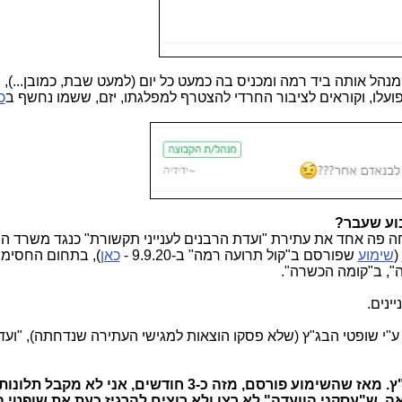
מנהל אותה ביד רמה ומכניס בה כמעט כל יום (למעט שבת, כמובן...), 
פועלו, וקוראים לציבור החרדי להצטרף למפלגתו, יזם, ששמו נחשף ב
כ
וע שעבר?
חרון (26.11.20), הבג"ץ דחה פה אחד את עתירת "ועדת הרבנים לענייני תקשורת" כנגד משר
(
שימוע
שפורסם ב"קול תרועה רמה" ב-9.9.20 -
כאן
), בתחום החסימו
דה", ב"קומה הכשרה".
ינים.
ע"י שופטי הבג"ץ (שלא פסקו הוצאות למגישי העתירה שנדחתה), "ועד
דבר אחד חיובי כן צמח מהשימוע והבג"ץ. מאז שהשימוע פורסם, מזה כ-3 חודשים, אני 
ה, ש"עסקני הוועדה" לא רצו ולא רוצים להרגיז כעת את שופטי 