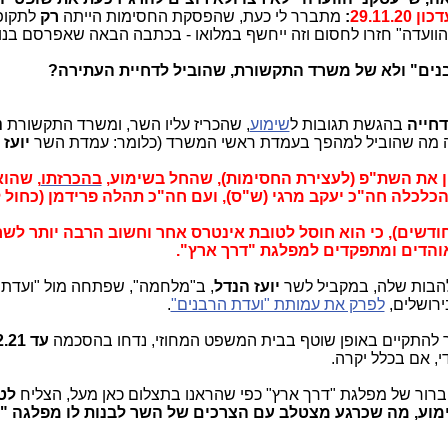
כון 29.11.20
:
מתברר לי כעת, שהפסקת החסימות הייתה
רק
לתקופ
 הוועדה" חזרו לחסום וזה ייחשף במלואו - בכתבה הבאה שאפרסם בנו
בנים" ולא של משרד התקשורת, שהוביל לדחיית העתירה?
דחייה
בהגשת תגובות ל
שימוע
, שהכריז עליו השר, ומשרד התקשורת
נ
זה מה שהוביל למהפך בעמדת ראשי המשרד (כלומר: עמדת השר
יועז 
ין את השת"פ (לעצירת החסימות), שהחל בשימוע,
בהכרזתו
, שהו
כלכלה חה"כ יעקב מרגי (ש"ס), ועם חה"כ תהלה פרידמן (כחול ל
חות מ-3 חודשים), כי הוא חוסל לטובת אינטרס אחר וחשוב הרבה יותר לש
 אוהדים ומתפקדים למפלגת "דרך ארץ".
להבות שלה, במקביל לשר
יועז הנדל
, ב"מלחמה", שפתחה מול "ועדת 
רושלים,
לפרק את עמותת "ועדת הרבנים"
.
ר להתקיים באופן שוטף בבית המשפט המחוזי, נדחו בהסכמה
עד 2.2.21
די, אם בכלל יקרה.
 ברור של מפלגת "דרך ארץ" כפי שהראנו בתצלום כאן מעל, הצליח
לט
וע, מה שכרגע מצטלב עם הצרכים של השר לבנות לו מפלגה "