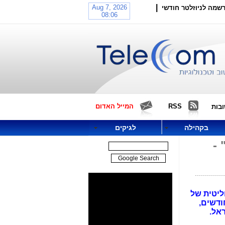
|
שמה לניוזלטר חודשי
RSS
המייל האדום
בות
בקהילה
לגיקים
 -
ליטית של
בת השר יועז הנדל ומפלגת "דרך ארץ", חיסלו את הרפורמה, שתוכננה אך לפני כ-3 חודשים,
אל.