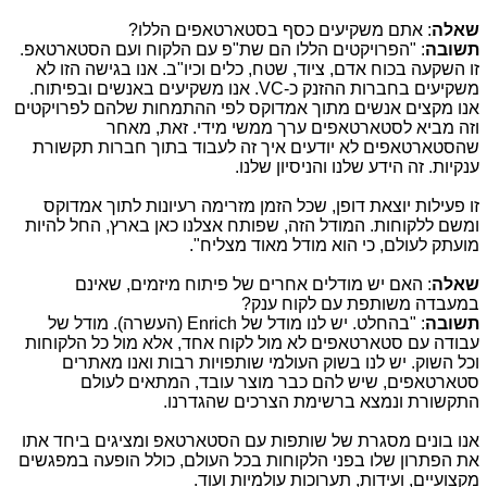
שאלה
: אתם משקיעים כסף בסטארטאפים הללו?
תשובה
: "הפרויקטים הללו הם שת"פ עם הלקוח ועם הסטארטאפ.
זו השקעה בכוח אדם, ציוד, שטח, כלים וכיו"ב. אנו בגישה הזו לא
משקיעים בחברות ההזנק כ-
VC
. אנו משקיעים באנשים ובפיתוח.
אנו מקצים אנשים מתוך אמדוקס לפי ההתמחות שלהם לפרויקטים
וזה מביא לסטארטאפים ערך ממשי מידי. זאת, מאחר
שהסטארטאפים לא יודעים איך זה לעבוד בתוך חברות תקשורת
ענקיות. זה הידע שלנו והניסיון שלנו.
זו פעילות יוצאת דופן, שכל הזמן מזרימה רעיונות לתוך אמדוקס
ומשם ללקוחות. המודל הזה, שפותח אצלנו כאן בארץ, החל להיות
מועתק לעולם, כי הוא מודל מאוד מצליח".
שאלה
: האם יש מודלים אחרים של פיתוח מיזמים, שאינם
במעבדה משותפת עם לקוח ענק?
תשובה
: "בהחלט. יש לנו מודל של
Enrich
(העשרה). מודל של
עבודה עם סטארטאפים לא מול לקוח אחד, אלא מול כל הלקוחות
וכל השוק. יש לנו בשוק העולמי שותפויות רבות ואנו מאתרים
סטארטאפים, שיש להם כבר מוצר עובד, המתאים לעולם
התקשורת ונמצא ברשימת הצרכים שהגדרנו.
אנו בונים מסגרת של שותפות עם הסטארטאפ ומציגים ביחד אתו
את הפתרון שלו בפני הלקוחות בכל העולם, כולל הופעה במפגשים
מקצועיים, ועידות, תערוכות עולמיות ועוד.