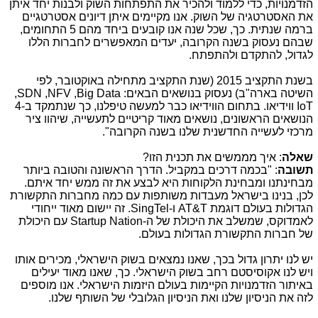
הזדמנויות, כדי ללמוד ולהכיר את התפתחות השוק ולבנות יחד איתן
את האסטרטגיה של השוק. אנו מקיימים איתן דיונים אסטרטגיים
ברמה שנתית. כך, שכל שנה אנו קובעים ביחד מהם 5 התחומים,
שבהם נעסוק בשנה הקרובה, יעדים המאפשרים לחברות הללו
לגדול, להתקדם ולהתפתח.
בשנת התקציב 2015 (שנת התקציב מתחילה באוקטובר, לפי
השיטה בארה"ב) נעסוק בנושאים הבאים:
Big Data
,
NFV
,
SDN
,
IoT
ווידיאו. בתחום הווידיאו כבר למעשה טיפלנו, כך שנתמקד ב-4
הנושאים הראשונים, נושאים מאוד קריטיים לתעשייה, שיהוו ציר
מרכזי לעשייה החדשנית שלנו בשנה הקרובה".
שאלה
: איך מממשים את תכנית הזו?
תשובה
: "בכמה דרכים במקביל. הדרך הראשונה והטובה ביותר
מבחינתנו ומבחינת הלקוחות היא לבצע את זה ממש יחד איתם.
לכן, בנינו בישראל מעבדות משותפות עם כמה מחברות התקשורת
הגדולות בעולם דוגמת
AT&T
ו-
SingTel
. זה יישום מאוד ייחודי
לאמדוקס, שמשלב את היכולת של ה-
Startup Nation
עם היכולת
של חברות התקשורת הגדולות בעולם.
יש לנו יתרון גדול בכך, שאנו נמצאים בשוק הישראלי, מכירים אותו
ויש לנו אקוסיסטם רחב בשוק הישראלי. כך, שאנו מאוד יעילים
באיתור הזדמנויות הקיימות בעולם היזמות הישראלי. אנו מוספים
לזה את הניסיון שלנו ואת הניסיון הגלובלי של השותף שלנו.