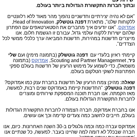
ובתוך חברות התקשורת הגדולות ביותר בעולם
.
"אם לא נהיה יצירתיים וחדשניים נהפוך מהר מאוד ללא רלוונטיים
ללקוחות שלנו", מתארת
דפנה גוטשלק
,
Head of Innovation
,
אמדוקס
. "אנו יודעים איך מחברים את הסטארטאפים עם הפתרון
שלהם ישירות ללקוח עולמי גדול. עבורם זו הגשמת חלום. אנו
מייצרים חדשנות במהירות, חדשנות המביאה ערך כלכלי ממשי לכל
הצדדים".
קיימתי ראיון בלעדי עם
דפנה גוטשלק
(בתמונה מימין) ועם
שלי
ניר
,
Scouting and Partner Managemnet
,
אמדוקס
(בתמונה
משמאל), כדי לשמוע על מימוש הרעיון של חדשנות בעולם ספקי
הפתרונות לשוקי הטלקום בעולם.
שאלה
: מהיכן צמח הרעיון של חדשנות בחברת ענק כמו אמדוקס?
דפנה גוטשלק
: "החדשנות קיימת באמדוקס שנים רבות, למעשה,
מאז הקמתה. אנו חברת תוכנה המספקת שירותים ומוצרים
לחברות התקשורת הגדולות בעולם.
אנו בחברת אמדוקס, חברה הצמודה לחברות התקשורת הגדולות
בעולם, חייבים לחשוב כמה צעדים קדימה וכך אנו עושים.
אמדוקס עברה כמה וכמה גלגולים ב-30 השנה האחרונות. כיום, אנו
חברה שבכלל לא דומה למה שהיינו בעבר. למעשה, כל שנתיים אנו