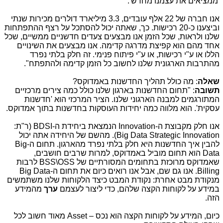
'ממציאים את עצמנו מחדש'.
אנו חברה של 22 אלף עובדים, 3.3 מיליארד דולרים מכירות שנתי
וביצענו כ-20 רכישות. כך, שאתה יכול להסתכל על רצף ההתפתחות
שלנו ולראות, שכל הזמן אנו מבצעים צעדים חדשניים ממשיים, שכל
אחד מהם הוא קפיצת מדרגה קדימה. אנו מבצעים את השינויים
הללו או ע"י רכישות, או ע"י פיתוח פנימי. זה חלק בלתי נפרד
מהתרבות הארגונית שלנו לחשוב כל הזמן קדימה ולהתפתח".
שאלה
: מה כולל תהליך החדשנות באמדוקס?
תשובה
: "תחום החדשנות בארגון שלנו כולל כמה צירים מרכזיים
המתורגמים למבנה הארגוני שלנו. הציר המרכזי הוא 'חדשנות
עסקית'. הוא מלווה כמה יחידות העוסקות בחדשנות בתוך אמדוקס.
אנו חלק מקבוצת ה-
Innovation
הנמצאת ביחידת ה-
BDSI
(ר"ת:
Big Data Strategic Innovation
). מהשם של היחידה אתה יכול
להבין איך החדשנות היא חלק בלתי נפרד מהארגון. תחום ה-
Big
Data
הוא תחום מוביל באמדוקס, למרות שרבים חושבים,
שאמדוקס מרוכזת בתחומים המסורתיים של
OSS
\
BSS
לרבות
Billing
. אנו גם שם, אבל אנו רואים כיום את תחום ה-
Big Data
מנקודת מבט אחרת: נקודת המבט כיצד הלקוחות שלנו משתמשים
במידע על לקוחות הקצה שלהם, כדי ליצור לעצמם
ערך
מהמידע
הזה.
כיום, המידע על לקוחות הקצה הוא נכס –
Asset
מאוד חשוב לכל