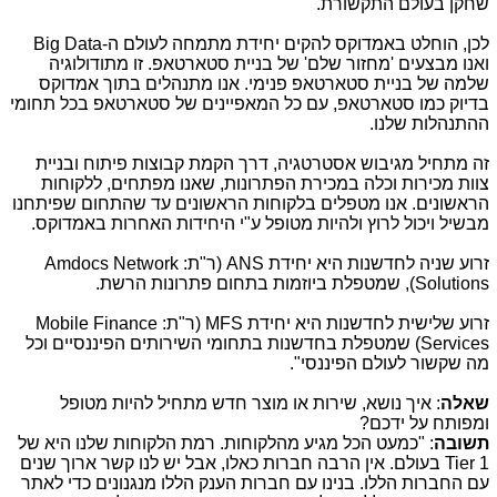
שחקן בעולם התקשורת.
לכן, הוחלט באמדוקס להקים יחידת מתמחה לעולם ה-
Big Data
ואנו מבצעים 'מחזור שלם' של בניית סטארטאפ. זו מתודולוגיה
שלמה של בניית סטארטאפ פנימי. אנו מתנהלים בתוך אמדוקס
בדיוק כמו סטארטאפ, עם כל המאפיינים של סטארטאפ בכל תחומי
ההתנהלות שלנו.
זה מתחיל מגיבוש אסטרטגיה, דרך הקמת קבוצות פיתוח ובניית
צוות מכירות וכלה במכירת הפתרונות, שאנו מפתחים, ללקוחות
הראשונים. אנו מטפלים בלקוחות הראשונים עד שהתחום שפיתחנו
מבשיל ויכול לרוץ ולהיות מטופל ע"י היחידות האחרות באמדוקס.
זרוע שניה לחדשנות היא יחידת
ANS
(ר"ת:
Amdocs Network
Solutions
), שמטפלת ביוזמות בתחום פתרונות הרשת.
זרוע שלישית לחדשנות היא יחידת MFS (ר"ת:
Mobile Finance
Services
) שמטפלת בחדשנות בתחומי השירותים הפיננסיים וכל
מה שקשור לעולם הפיננסי".
שאלה
: איך נושא, שירות או מוצר חדש מתחיל להיות מטופל
ומפותח על ידכם?
תשובה
: "כמעט הכל מגיע מהלקוחות. רמת הלקוחות שלנו היא של
Tier 1
בעולם. אין הרבה חברות כאלו, אבל יש לנו קשר ארוך שנים
עם החברות הללו. בנינו עם חברות הענק הללו מנגנונים כדי לאתר