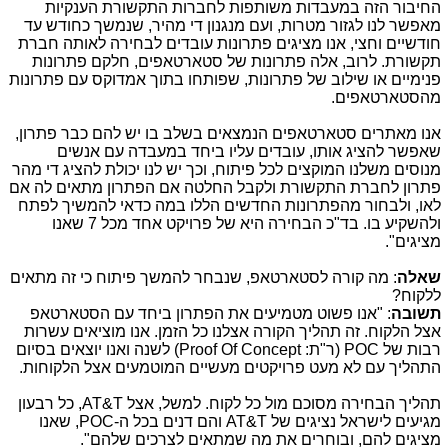
החיבור הזה במעבדות משותפות לחברות התקשורת הענקיות
מאפשר לנו לגזור מטרות, ועם מנגנון די מהיר, שנמשך כחודש עד
חודשיים וחצי, אנו מציגים פתרונות עובדים לבחירה לאותה חברת
תקשורת. לרוב, אלה פתרונות של סטארטאפים, חלקם פתרונות
פנימיים או שילוב של פתרונות, שפותחו בתוך אמדוקס עם פתרונות
מהסטארטאפים.
אנו מאתרים סטארטאפים הנמצאים בשלב בו יש להם כבר פתרון,
שאפשר להציג אותו, עובדים עליו ביחד במעבדה עם אנשים
מנוסים משלנו המוקצים לכל פיתוח, וכך יש לנו יכולת להציג די מהר
פתרון לחברת התקשורת ולקבל החלטה אם הפתרון מתאים לה אם
לאו, ולבחור מהפתרונות החדשים הללו במה כדאי להמשיך לפתח
ולהשקיע בו. בד"כ הבחירה היא של פרויקט אחד מכל 7 שאנו
מציגים".
שאלה
: מה קורה לסטארטאפ, שנבחר להמשך פיתוח כי זה מתאים
ללקוח?
תשובה
: "אנו פשוט מטמיעים את הפתרון ביחד עם הסטארטאפ
אצל הלקוח. זה תהליך הקורה אצלנו כל הזמן. אנו מוציאים עשרות
רבות של
POC
(ר"ת:
Proof Of Concept
) לשנה ואנו יוצאים בסיום
התהליך עם לא מעט פרויקטים מעשיים המוטמעים אצל הלקוחות.
תהליך הבחירה מסוכם מול כל לקוח. למשל, אצל
AT&T
, כל רבעון
מגיעים לישראל נציגים של
AT&T
והם דנים בכל ה-
,POC
שאנו
מציגים להם, ובוחרים את מה שמתאים לצרכים שלהם".