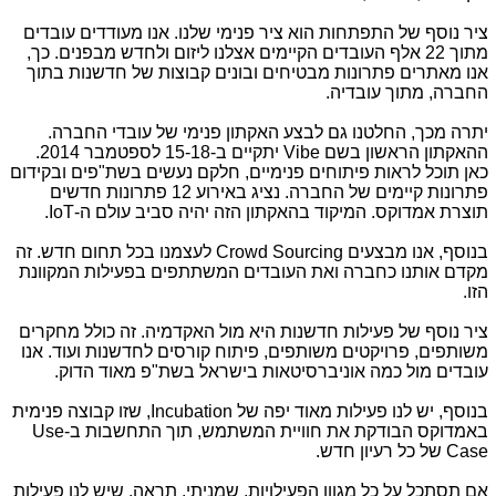
ציר נוסף של התפתחות הוא ציר פנימי שלנו. אנו מעודדים עובדים
מתוך 22 אלף העובדים הקיימים אצלנו ליזום ולחדש מבפנים. כך,
אנו מאתרים פתרונות מבטיחים ובונים קבוצות של חדשנות בתוך
החברה, מתוך עובדיה.
יתרה מכך, החלטנו גם לבצע האקתון פנימי של עובדי החברה.
ההאקתון הראשון בשם
Vibe
יתקיים ב-15-18 לספטמבר 2014.
כאן תוכל לראות פיתוחים פנימיים, חלקם נעשים בשת"פים ובקידום
פתרונות קיימים של החברה. נציג באירוע 12 פתרונות חדשים
תוצרת אמדוקס. המיקוד בהאקתון הזה יהיה סביב עולם ה-
IoT
.
בנוסף, אנו מבצעים
Crowd Sourcing
לעצמנו בכל תחום חדש. זה
מקדם אותנו כחברה ואת העובדים המשתתפים בפעילות המקוונת
הזו.
ציר נוסף של פעילות חדשנות היא מול האקדמיה. זה כולל מחקרים
משותפים, פרויקטים משותפים, פיתוח קורסים לחדשנות ועוד. אנו
עובדים מול כמה אוניברסיטאות בישראל בשת"פ מאוד הדוק.
בנוסף, יש לנו פעילות מאוד יפה של
Incubation
, שזו קבוצה פנימית
באמדוקס הבודקת את חוויית המשתמש, תוך התחשבות ב-
Use
Case
של כל רעיון חדש.
אם תסתכל על כל מגוון הפעילויות, שמניתי, תראה, שיש לנו פעילות