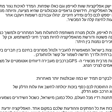
שנן אפליקציות שוות לאייפון וגם כאלו שפחות. המדד לאיכות נגזר מת
האפליקציה, חידושים גראפיים וטכנולוגיים שהיא מציעה, והיותה מו
 יספקו לכם כלים ומידע חיוניים, ינהלו עבורכם רשומות ויעקבו אחר
עות לחיצה קלה על המכשיר.
שוות לאייפון, ולכולן מטרה משותפת להתעלות מעל המתחרים ולמשוך כ
 פשוטה ודורשת מהאפליקציה להיות מצרך חיוני למשתמש, וכן קל
ירים נמנות בין היתר:
ות בישראל המאפשרת להעביר ולנהל מסרונים בחינם בין חברים בע
חברתית ולדרך חדשה לשמור על קשר ולהתעדכן .
אפליקציית ניווט שהחליפה את מרבית מכשירי ה- GPSברכבים מעבירה דיווחים אוטומטיים על 
מים לצרכי הנהג.
לבקרים תמיד יש כמה שבולטות יותר מאחרות:
ה החוסכת לכם כסף בזכות יכולתה לחשב את עלות הדלק של
הרכב וסוג הדלק.
חנות רדיו מכל העולם, כולל כמובן מישראל, כשכול השידורים נשמעי
זת את כל הפתקים וההודעות שלכם במקום אחד. האפליקציה יודעת