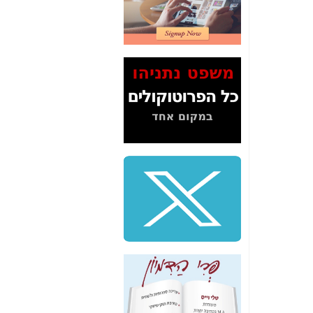
2" על תעלולי השר
משה כחלון -
כאן
המשך חשיפת הבלוף
ששמו "מהפיכת
הסלולר" ואיך מסרסים
את הנתונים לציבור -
כאן
סיכום ביקור בסיליקון
ואלי - למה 3 הגדולות
משקיעות ומפתחות
באותם תחומים -
כאן
שלמה פילבר (עד
לאחרונה מנכ"ל משרד
התקשורת) - עד
מדינה? הצחקתם
אותי! -
כאן
"יש אפליה בחקירה"?
חשיפה: למה השר
משה כחלון לא נחקר
עד היום? -
כאן