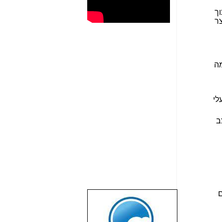
וך
צר
מה
לי
מצב
ם
שבוע טוב לכל
הגולשים באשר