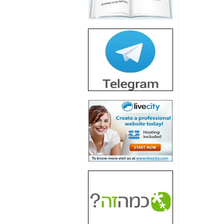
חשיפת חשד לשחיתות
הדומה לזו של "תיק
4000" אך בתחום
הסלולר -
כאן
חשיפת מה שלא
רוצים שתדעו בעניין
פריסת אנלימיטד
(בניחוח בלתי נסבל) -
כאן
חשיפה: איוב קרא
אישר לקבוצת סלקום
בדיוק מה שביבי אישר
ל-Yes ולבזק -
כאן
האם השר איוב קרא
היה צריך בכלל לחתום
על האישור, שנתן
לקבוצת סלקום? -
כאן
האם ביבי וקרא קבלו
בכלל תמורה עבור
ההטבות הרגולטוריות