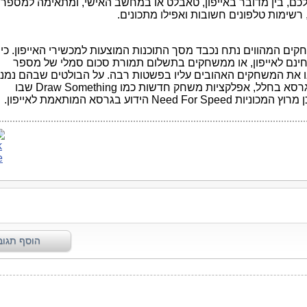
כם, בין מדובר באייפון, טאבלט או במחשב האישי, ומתאימה למספר
, רשימות טלפונים חשובות ואפילו מתכונים.
קים המהווים נתח נכבד מסך התוכנות המוצעות למכשירי האייפון. כיו
חינם לאייפון, או ממשחקים בתשלום תמורת סכום סמלי של מספר
ינו את המשחקים האהובים עליו בפשטות רבה. על הבולטים שבהם נמנ
משחק אנגרי בירד המפורסם ועכשיו גם בגרסא בחלל, אפלקציות משחק חדשות כמו Draw Something שבו
ידוע בגרסא המותאמת לאייפון.