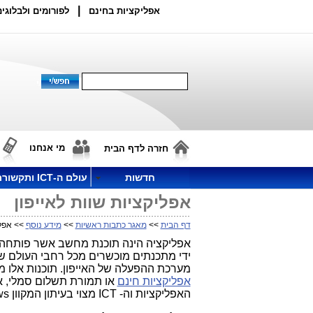
|
אפליקציות בחינם
לפורומים ולבלוגים
מי אנחנו
חזרה לדף הבית
חדשות
עולם ה-ICT ותקשורת
אפליקציות שוות לאייפון
דף הבית
>>
מאגר כתבות ראשיות
>>
מידע נוסף
>> אפלי
אפליקציה הינה תוכנת מחשב אשר פותחה במ
ידי מתכנתים מוכשרים מכל רחבי העולם שע
מערכת ההפעלה של האייפון. תוכנות אלו מ
אפליקציות חינם
או תמורת תשלום סמלי, א
האפליקציות וה- ICT מצוי בעיתון המקוון Telecom News, הפתוח בפני כל בעלי העניין בתחום.