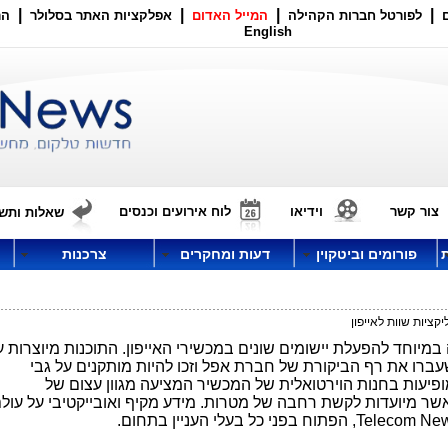
|
|
|
|
לפורטל חברות הקהילה
המייל האדום
אפלקציות האתר בסלולר
הר
English
צור קשר
וידיאו
לוח אירועים וכנסים
שאלות ותשו
פורומים וביטקוין
דעות ומחקרים
צרכנות
קציות שוות לאייפון
יוחד להפעלת יישומים שונים במכשירי האייפון. התוכנות מיוצרות ע
ברו את רף הביקורת של חברת אפל וזכו להיות מותקנים על גבי
ופיעות בחנות הוירטואלית של המכשיר המציעה מגוון עצום של
שר מיועדות לקשת רחבה של מטרות. מידע מקיף ואובייקטיבי על עול