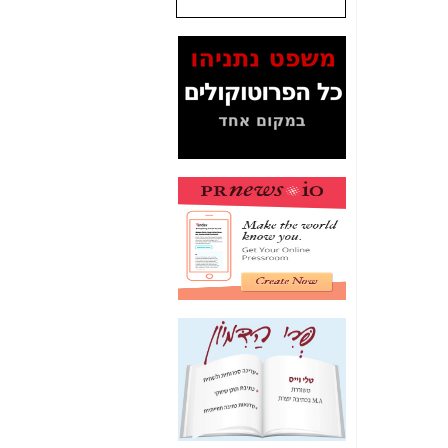
שנתנו לסלקום? -
כאן
המסמכים בנושא בזק-
Yes (תיק 4000)
מוכיחים "תפירת תיק"
לאיש הלא נכון! -
כאן
עובדות ומסמכים
המוסתרים מהציבור:
האם ביבי כשר
תקשורת עזר לקב'
בזק? -
כאן
מה מקור ה-Fake
News שהביא לתפירת
תיק לביבי והעלמת
החשודים הנכונים -
כאן
אחת הרגליים של "תיק
4000 התפור"
התמוטטה היום
בניצחון (כפול) של בזק
-
כאן
איך כתבות מפנקות