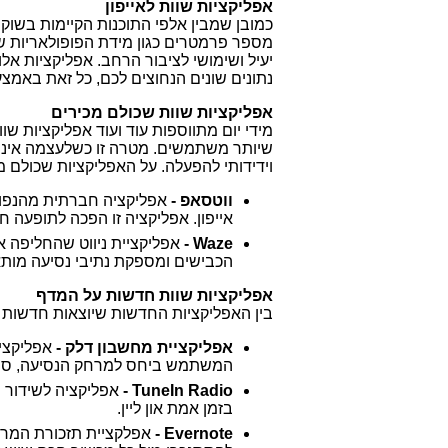
אפליקציות שוות לאייפון
כמובן שמבין אלפי התוכנות הקיימות בשוק י
מספר פרמטרים כגון מידת הפופולאריות של 
יעיל ושימושי לציבור הרחב. אפליקציות אלו
נתונים שונים הנחוצים לכם, כל זאת באמצ
אפליקציות שוות שכולם מכירים
מידי יום מתווספות עוד ועוד אפליקציות 
שיותר משתמשים. מטרה זו כשלעצמה איננה
וידידותי להפעלה. על האפליקציות שכולם מכ
ווטסאפ -
אפליקציה חברתית מהנפוצ
אייפון. אפליקציה זו הפכה לתופעה 
Waze -
הכבישים ומספקת נתיבי נסיעה מותא
אפליקציות שוות חדשות על המדף
בין האפליקציות החדשות שיוצאות חדשות 
אפליקציית מחשבון דלק -
אפליקצי
המשתמש ביחס למרחק הנסיעה, סוג 
TuneIn Radio -
אפליקציה לשידור ת
בזמן אמת און ליין.
Evernote -
אפלקציית תזכורת המרכ