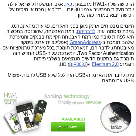
הרכישה של ה-HW.1 מתבצעת
כאן
. אגב, המשלוח לישראל עולה
יותר מעלות המכשיר עצמו: 30 יורו... בד"כ אין מכס או מיסים על
רכישה ויבוא במחיר כזה נמוך.
היזמים מבטיחים ארנק מוגן בפני האקרים, פגיעות מהאינטרנט,
גניבת סיסמה ועוד.
לדבריהם
, רמת האבטחה, שהוכנסה במכשיר,
היא לפחות טובה כמו רמת האבטחה הקיימת בבנקים והמערכת
שלהם תומכת ב-
GreenAddress
(אפליקציית ארנק ביטקוין
מאובטחת). לדבריהם, המערכת תומכת בכל מערכת טרנזקציות עם
Two Factor Authentication. המערכת על ה-USB החדש הזה
תומכת גם בתקנים חדשים הנמצאים בשלבי פיתוח
דוגמת:
Electrum 2.0
ו-(
BIP0032
HD (
. 
ניתן לחבר את הארנק ה-USB הזה לכל שקע USB לרבות Micro-
USB עם מתאם.