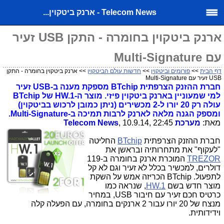
Telecom News - ארנק ביטקוין...
ארנק ביטקוין בחומרה - התקן USB זעיר
עם Multi-Signature
דף הבית
>>
פורומים וביטקוין
>>
חדשות עולם הביטקוין
>> ארנק ביטקוין בחומרה - התקן
USB זעיר עם Multi-Signature
חברת ההזנק הצרפתית BTchip מספקת מענה ב-USB זעיר
למי שמעוניין בארנק ביטקוין פיזי. מוצר ה-HW.1 של BTchip
עולה רק 20 יורו ל-2 מכשירים (ניתן כמובן לרכוש בביטקוין)
ומספק הגנה מלאה לארנק לרבות תמיכה ב-Multi-Signature.
מאת:
מערכת Telecom News
, 10.9.14, 22:45
חברת ההזנק הצרפתית
BTchip
החליטה
"לעקוף" את מתחרותיה ובראשן את
TREZOR
המוכרת ארנק בחומרה ב-119
דולרים, למכשיר בכלל לא זעיר וגם לא קל
לתפעול. BTchip הכריזה אמש על השקת
מוצר חדש בשם
HW.1
, שנראה כמו
כרטיס חכם זעיר עם חיבור USB, במחיר
מנצח של 20 יורו עבור 2 ארנקים בחומרה, עם הפעלה קלה
וידידותית.