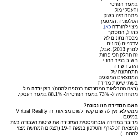
במגזר הפרטי
והעסקי מול
מתחרותיה בשוק
הטלפוניה. המסמך
מצוי להורדה
כאן
.
כרגיל, המסמך
מכסה נתונים לא
עדכניים (נכונים
למרץ 2013). אבל,
זה החלק הכי פחות
חשוב בנייר ההזוי
הזה. השורה
התחתונה של
הממצאים המוצגים
בשתי שיטות מדידה
(ראה הטבלאות המסכמות בנספח למטה): בזק
ירדה
מול
מתחרותיה ל- 73% במגזר הפרטי ול- 88.1% במגזר העסקי.
האם המדידה הזו נכונה?
ממש
לא
. אין לה שום קשר לשום מציאות. זה Virtual Reality
במיטבו.
מדובר במדידה אנכרוניסטית המזכירה את שיטות העבודה בעת
המצאת הטלגרף והטלפון במאה ה-19 (תצלום המחשה מצוי
למטה...).