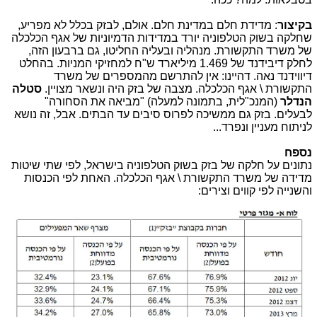
בקיצור
: מדידת חלם במדינת חלם. אולם, לבזק בכלל לא מפריע,
שחלקה בשוק הטלפוניה יורד במדידות הדמיוניות של אגף הכלכלה
של משרד התקשורת. מנהליה ובעליה החליטו, גם ברבעון הזה,
לחלק דיבידנד של 1.469 מיליארד ש"ח למחזיקי המניות. בהחלט
דיווידנד נאה. דהיינו: אין להתרשם מהמספרים של משרד
התקשורת \ אגף הכלכלה. מצבה של בזק היה ונשאר מצויין.
סטלה
הנדלר
(המנכ"לית, בתמונה למעלה) "מביאה את הסחורה"
לבעלים. בזק גם ממשיכה לפרוס סיבים עד הבתים. אבל, זה נושא
לניתוח מעניין ונפרד...
נספח
נתונים על חלקה של בזק בשוק הטלפוניה בישראל, לפי שתי שיטות
מדידה של משרד התקשורת \ אגף הכלכלה. האחת לפי הכנסות
והשנייה לפי קווים וצירים: