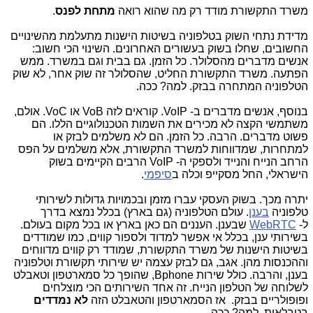
משרד התקשורת מודד רק מה שהוא רואה
מתחת לפנס
.
מדידת נתחי השוק בטלפוניה בשיטות הישנות מתעלמת מהשינויים
החשובים, שחלו בשוק בעשורים האחרונים. השינוי הכי חשוב:
אנשים מדברים מהסלולר. כל הזמן. גם בבית וגם במשרד. ממש
הפתעה. משרד התקשורת החליט, שהסלולר זה שוק אחר, לא שוק
הטלפוניה המתחרה בבזק. למה? ככה.
בנוסף, אנשים מדברים ב- VoIP. קוראים לזה VoB או VoC. אולם,
משתמשי הקצה לא מכירים את השמות הטכנולוגיים הללו. הם
פשוט מדברים. הרבה. כל הזמן. הם לא משלמים לבזק או
למתחרות, שמדווחות למשרד התקשורת, אלא משלמים על הפס
הרחב הנייח והנייד ולספקי ה- VoIP הרבים הקיימים בשוק
הישראלי, החל מסקייפ וכלה ב
סיפמי
.
יתרה מכך. בשוק העסקי עברו מזמן ובכמויות גדולות לשירותי
טלפוניה
בענן
. עולם הטלפוניה (גם בארץ) בכלל נמצא בדרך
ל-
WebRTC
שבענן. העננים הם כאן בארץ או בכל מקום בעולם.
בשירותי ענן, בכלל אי אפשר למדוד ולספור קווים, כמו שמודדים
בשיטות הישנות של משרד התקשורת, שמודד רק קווים מדווחים
וההכנסות מהן. אגב, גם לבזק עצמה יש שירותי תקשורת וטלפוניה
בענן, והרבה. כולל שירות Bphone, שהופך כל סמארטפון וטאבלט
לשלוחה של הטלפון הנייח. זה אחד השירותים הכי מוצלחים
ופופולריים בבזק. אז הסמארטפון והטאבלט הזה
לא נמדדים
בטבלאות. למה? ככה.