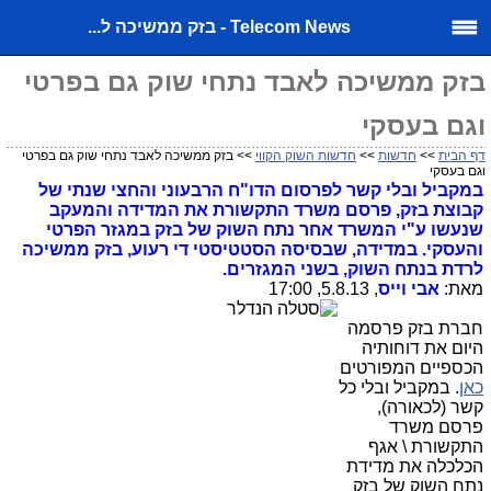
Telecom News - בזק ממשיכה ל...
בזק ממשיכה לאבד נתחי שוק גם בפרטי
וגם בעסקי
דף הבית
>>
חדשות
>>
חדשות השוק הקווי
>> בזק ממשיכה לאבד נתחי שוק גם בפרטי
וגם בעסקי
במקביל ובלי קשר לפרסום הדו"ח הרבעוני והחצי שנתי של
קבוצת בזק, פרסם משרד התקשורת את המדידה והמעקב
שנעשו ע"י המשרד אחר נתח השוק של בזק במגזר הפרטי
והעסקי. במדידה, שבסיסה הסטטיסטי די רעוע, בזק ממשיכה
לרדת בנתח השוק, בשני המגזרים.
מאת:
אבי וייס
, 5.8.13, 17:00
חברת בזק פרסמה
היום את דוחותיה
הכספיים המפורטים
כאן
. במקביל ובלי כל
קשר (לכאורה),
פרסם משרד
התקשורת \ אגף
הכלכלה את מדידת
נתח השוק של בזק