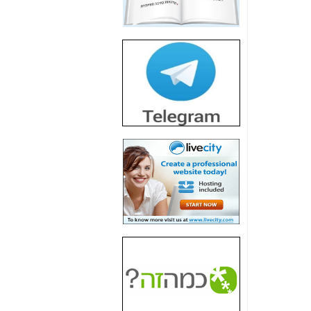
חשיפת חשד לשחיתות
הדומה לזו של "תיק
4000" אך בתחום
הסלולר -
כאן
חשיפת מה שלא
רוצים שתדעו בעניין
פריסת אנלימיטד
(בניחוח בלתי נסבל) -
כאן
חשיפה: איוב קרא
אישר לקבוצת סלקום
בדיוק מה שביבי אישר
ל-Yes ולבזק -
כאן
האם השר איוב קרא
היה צריך בכלל לחתום
על האישור, שנתן
לקבוצת סלקום? -
כאן
האם ביבי וקרא קבלו
בכלל תמורה עבור
ההטבות הרגולטוריות