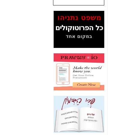
שנתנו לסלקום? -
כאן
המסמכים בנושא בזק-
Yes (תיק 4000)
מוכיחים "תפירת תיק"
לאיש הלא נכון! -
כאן
עובדות ומסמכים
המוסתרים מהציבור:
האם ביבי כשר
תקשורת עזר לקב'
בזק? -
כאן
מה מקור ה-Fake
News שהביא לתפירת
תיק לביבי והעלמת
החשודים הנכונים -
כאן
אחת הרגליים של "תיק
4000 התפור"
התמוטטה היום
בניצחון (כפול) של בזק
-
כאן
איך כתבות מפנקות