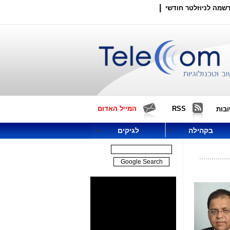
|
שמה לניוזלטר חודשי
RSS
המייל האדום
בות
בקהילה
לגיקים