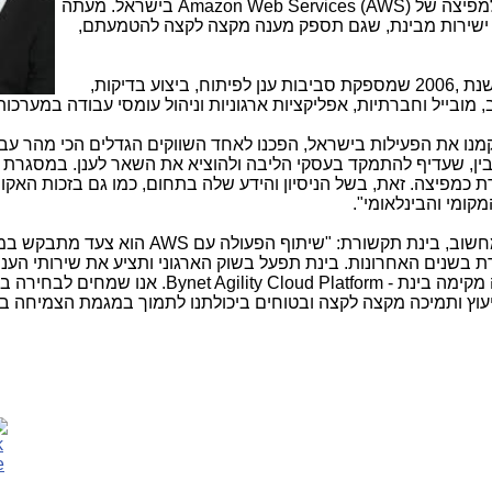
למפיצה של
Amazon Web Services (AWS)
בישראל. מעתה
זון ישירות מבינת, שגם תספק מענה מקצה לקצה להטמעתם,
בישראל בשנת ,2006 שמספקת סביבות ענן לפיתוח, ביצוע בדיקות,
 מובייל וחברתיות, אפליקציות ארגוניות וניהול עומסי עבודה במערכות
מנו את הפעילות בישראל, הפכנו לאחד השווקים הגדלים הכי מהר עבו
בין, שעדיף להתמקד בעסקי הליבה ולהוציא את השאר לענן. במסגרת
כמפיצה. זאת, בשל הניסיון והידע שלה בתחום, כמו גם בזכות האק
קומי והבינלאומי".
שוב, בינת תקשורת: "שיתוף הפעולה עם AWS
הוא צעד מתבקש במ
בשנים האחרונות. בינת תפעל בשוק הארגוני ותציע את שירותי הענן 
 מקימה בינת -
Bynet Agility Cloud Platform
. אנו שמחים לבחירה בנ
יעוץ ותמיכה מקצה לקצה ובטוחים ביכולתנו לתמוך במגמת הצמיחה 