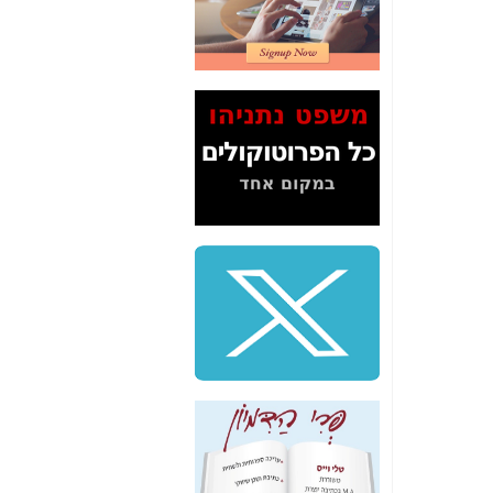
2" על תעלולי השר
משה כחלון -
כאן
המשך חשיפת הבלוף
ששמו "מהפיכת
הסלולר" ואיך מסרסים
את הנתונים לציבור -
כאן
סיכום ביקור בסיליקון
ואלי - למה 3 הגדולות
משקיעות ומפתחות
באותם תחומים -
כאן
שלמה פילבר (עד
לאחרונה מנכ"ל משרד
התקשורת) - עד
מדינה? הצחקתם
אותי! -
כאן
"יש אפליה בחקירה"?
חשיפה: למה השר
משה כחלון לא נחקר
עד היום? -
כאן