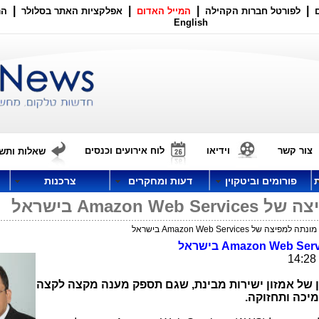
|
|
|
|
לפורטל חברות הקהילה
המייל האדום
אפלקציות האתר בסלולר
הר
English
צור קשר
וידיאו
לוח אירועים וכנסים
שאלות ותשו
פורומים וביטקוין
דעות ומחקרים
צרכנות
Amazo בישראל
 של Amazon Web Services בישראל
Amazon Web Serv
בישראל
ן של אמזון ישירות מבינת, שגם תספק מענה מקצה לקצה
מיכה ותחזוקה.