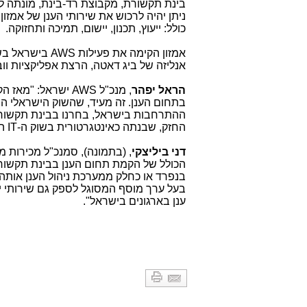
בינת תקשורת, מקבוצת רד-בינת, מונתה 
ניתן יהיה לרכוש את שירותי הענן של אמ
כולל: ייעוץ, תכנון, יישום, תמיכה ותחזוקה.
אמזון הקימה את פעילות
AWS
אנליזה של ביג דאטה, הרצת אפליקציות ווב,
הראל יפהר
, מנכ"ל
AWS
ישראל: "מאז הק
בתחום הענן. זה מעיד, שהשוק הישראלי ה
ההתרחבות בישראל, בחרנו בבינת תקשורת 
החזק, שבנתה כאינטגרטורית בשוק ה-
IT
המ
דני ביליצקי
, (בתמונה), סמנכ"ל מכירות מח
הכולל של הקמת תחום הענן בבינת תקשורת 
בנפרד או כחלק ממערכת ניהול הענן אותה
בעל ערך מוסף המסוגל לספק גם שירותי 
ענן בארגונים בישראל".