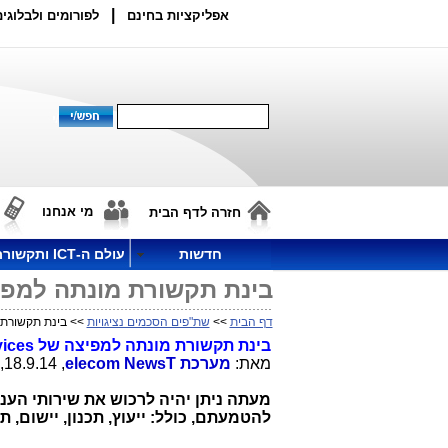
|
אפליקציות בחינם
לפורומים ולבלוגים
מי אנחנו
חזרה לדף הבית
חדשות
עולם ה-ICT ותקשורת
בינת תקשורת מונתה למפיצה של n Web Services
דף הבית
>>
שת"פים הסכמים נציגויות
>> בינת תקשורת מונתה למפיצה
בינת תקשורת מונתה למפיצה של
ices
מאת:
מערכת
T
elecom News
, 18.9.14, 14:28
מעתה ניתן יהיה לרכוש את שירותי הענ
להטמעתם, כולל: ייעוץ, תכנון, יישום, ת