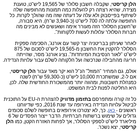
הלן קריסטי
, שקבלה חשבון סלולר של 19,565 ליש"ט, טוענת
מצידה, שהיא רצתה רק להעלות כמה תמונות מהחופשה שלה
לשיתוף בפייסבוק ולא עלה על דעתה שזה מה שהולך לקרות. כל
החופשה עלתה לה 700 ליש"ט (כ-3,940 ש"ח). היא סבורה,
ש"חשבון הסלולר הזה מעורר אימה ושאנשים לא מבינים מה
חברות הסלולר עלולות לעשות ללקוחות".
לאחר שעיתון בבריטניה יצר קשר עם אורנג', הסכימה ספקית
הסלולר להקטין את החשבון מ-19,565 ליש"ט לסכום של 875
ליש"ט "לאור הנסיבות המיוחדות". נציג אורנג' מסר, שהייתה
חריגה מהחבילה שנרכשה ועל הלקוחה לשלם עבור עלויות הנדידה.
אולם, גם המחיר "המוזל" הנ"ל הוא יקר מאד עבור
הלן קריסטי
,
אם ל-2, שמשתכרת 10,000 ליש"ט (כ-59,300 ש"ח) לשנה
כמנהלת חשבונות, ומהווה יותר מהמשכורת החודשית שלה. לכן,
היא החליטה לפנות לבית המשפט.
כל זה קורה ומתפרסם
בתזמון מדוויק
להצהרת ה-EU על התוכנית
לביטול עלויות הנדידה באירופה עד שנת 2016, כפי שדיווחנו
ראשונים -
כאן
. כך, לא יצטרכו אירופאים בחופשה לשלם סכומים
גדולים על שימוש ברשתות חברתיות. הדבר ייצור הפסדים של 6
מיליארד ליש"ט לספקי הסלולר, אך לפחות האזרח הקטן, כמו
הלן
קריסטי
, יצא נשכר.