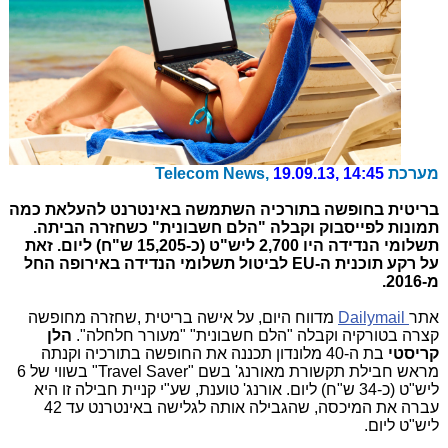
מערכת Telecom News,
19.09.13, 14:45
בריטית בחופשה בתורכיה השתמשה באינטרנט להעלאת כמה
תמונות לפייסבוק וקבלה "הלם חשבונית" כשחזרה הביתה.
תשלומי הנדידה היו 2,700 ליש"ט (כ-15,205 ש"ח) ליום. זאת
על רקע תוכנית ה-EU לביטול תשלומי הנדידה באירופה החל
מ-2016.
אתר
Dailymail
מדווח היום, על אישה בריטית ,שחזרה מחופשה
קצרה בטורקיה וקבלה "הלם חשבונית" "מעורר חלחלה".
הלן
קריסטי
בת ה-40 מלונדון תכננה את החופשה בתורכיה וקנתה
מראש חבילת תקשורת מאורנג' בשם "Travel Saver" בשווי של 6
ליש"ט (כ-34 ש"ח) ליום. אורנג' טוענת, שע"י קניית חבילה זו היא
עברה את המיכסה, שהגבילה אותה לגלישה באינטרנט עד 42
ליש"ט ליום.