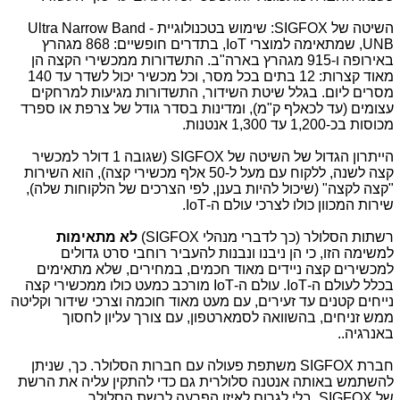
השיטה של SIGFOX: שימוש בטכנולוגיית Ultra Narrow Band -
UNB, שמתאימה למוצרי IoT, בתדרים חופשיים: 868 מגהרץ
באירופה ו-915 מגהרץ בארה"ב. התשדורות ממכשירי הקצה הן
מאוד קצרות: 12 בתים בכל מסר, וכל מכשיר יכול לשדר עד 140
מסרים ליום. בגלל שיטת השידור, התשדורות מגיעות למרחקים
עצומים (עד לכאלף ק"מ), ומדינות בסדר גודל של צרפת או ספרד
מכוסות בכ-1,200 עד 1,300 אנטנות.
הייתרון הגדול של השיטה של SIGFOX (שגובה 1 דולר למכשיר
קצה לשנה, ללקוח עם מעל ל-50 אלף מכשירי קצה), הוא השירות
"קצה לקצה" (שיכול להיות בענן, לפי הצרכים של הלקוחות שלה),
שירות המכוון כולו לצרכי עולם ה-IoT.
רשתות הסלולר (כך לדברי מנהלי SIGFOX)
לא מתאימות
למשימה הזו, כי הן ניבנו ונבנות להעביר רוחבי סרט גדולים
למכשירים קצה ניידים מאוד חכמים, במחירים, שלא מתאימים
בכלל לעולם ה-IoT. עולם ה-IoT מורכב כמעט כולו ממכשירי קצה
נייחים קטנים עד זעירים, עם מעט מאוד חוכמה וצרכי שידור וקליטה
ממש זניחים, בהשוואה לסמארטפון, עם צורך עליון לחסוך
באנרגיה..
חברת SIGFOX משתפת פעולה עם חברות הסלולר. כך, שניתן
להשתמש באותה אנטנה סלולרית גם כדי להתקין עליה את הרשת
של SIGFOX, בלי לגרום לאיזו הפרעה לרשת הסלולר.