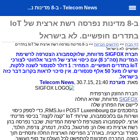
Telecom News - ב-8 מדינות נ...
ב-8 מדינות נפרסה רשת ארצית של IoT
בתדרים חופשיים. לא בישראל
דף הבית
>>
חידושים הכרזות
>> ב-8 מדינות נפרסה רשת ארצית של IoT בתדרים
חופשיים. לא בישראל
חברת SIGFOX מדווחת, שלוקסמבורג הצטרפה לרשימת
המדינות (סה"כ 8) עם כיסוי ארצי של חיבור אלחוטי לצורכי
IoT בתדרים חופשיים. המחיר: 1 דולר לסנסור לשנה ללקוח,
שיש לו מעל 50 אלף סנסורים. אין סיכוי לראות בקרוב דבר כזה
בישראל.
מאת:
מערכת Telecom News
, 30.7.15, 21:40
חברת ההזנק הצרפתית
SIGFOX
מדווחת, שהיא החלה
ליישם את הפתרון שלה
בהסכמים עם POST Luxembourg ו-RMS.lu, כדי לספק כיסוי
ושירות גם בלוכסמבורג, שירותי IoT "קצה לקצה" בכיסוי מדינתי
ארצי. לוקסמבורג מצטרפת לרשימת המדינות, שכבר נפרסה בהן
רשת ארצית כזו ואלו הן: פורטוגל, בלגיה, דנמרק, צרפת, הולנד,
ספרד ובריטניה. בארה"ב הפריסה הארצית החלה ותסתיים תוך
כשנה. החברה מתכוונת להתפשט לכל העולם עד סוף העשור.