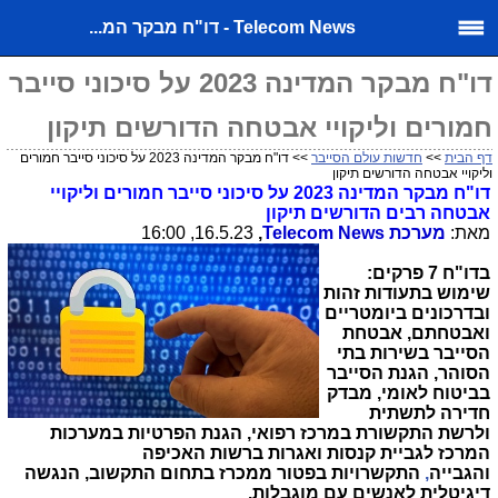
Telecom News - דו"ח מבקר המ...
דו"ח מבקר המדינה 2023 על סיכוני סייבר
חמורים וליקויי אבטחה הדורשים תיקון
דף הבית
>>
חדשות עולם הסייבר
>> דו"ח מבקר המדינה 2023 על סיכוני סייבר חמורים
וליקויי אבטחה הדורשים תיקון
דו"ח מבקר המדינה 2023 על סיכוני סייבר חמורים וליקויי
אבטחה רבים הדורשים תיקון
מאת:
מערכת
Telecom News
,
16.5.23, 16:00
בדו"ח 7 פרקים:
שימוש בתעודות זהות
ובדרכונים ביומטריים
ואבטחתם, אבטחת
הסייבר בשירות בתי
הסוהר, הגנת הסייבר
בביטוח לאומי, מבדק
חדירה לתשתית
ולרשת התקשורת במרכז רפואי, הגנת הפרטיות במערכות
המרכז לגביית קנסות ואגרות ברשות האכיפה
והגבייה
,
התקשרויות בפטור ממכרז בתחום התקשוב, הנגשה
דיגיטלית לאנשים עם מוגבלות.