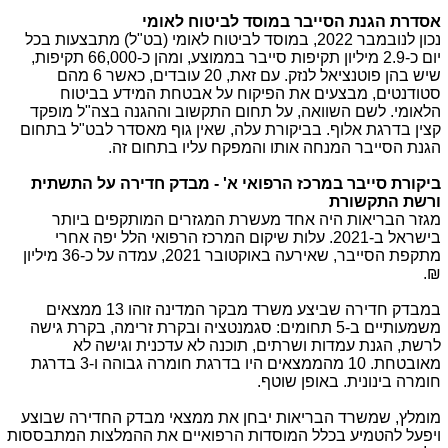
אסדרת הגנת הסייבר במוסד לביטוח לאומי
נכון לנובמבר 2022, במוסד לביטוח לאומי (בט"ל) מתבצעות בכל
יום כ-2.9 מיליון תקיפות סייבר בממוצע, ומהן כ-66,000 תקיפות,
שיש בהן פוטנציאל לנזק. עם זאת, 20 עובדים, כאשר 6 מהם
סטודנטים, מבצעים את הפיקוח על אבטחת המידע בביטוח
הלאומי. לשם השוואה, על תחום התקשוב וההגנה בצה"ל מופקד
קצין בדרגת אלוף. בביקורת עלה, שאין גוף מאסדר לבט"ל בתחום
הגנת הסייבר המנחה אותו והמפקח עליו בתחום זה.
ביקורת סייבר במרכז הרפואי א' - מבדק חדירה על התשתית
ורשת התקשורת
מגזר הבריאות היה אחד מעשרת המגזרים המותקפים ביותר
בישראל ב-2021. עלות שיקום המרכז הרפואי הלל יפה אחרי
מתקפת הסייבר, שאירעה באוקטובר 2021, עמדה על כ-36 מיליון
₪.
במבדק חדירה שביצע משרד מבקר המדינה זוהו 13 ממצאים
משמעותיים ב-5 תחומים: סגמנטציה ובקרת זרימה, בקרת גישה
לרשת, הגנת עמדות ושרתים, תוכנה לא עדכנית וגישה לא
מאובטחת. 10 מהממצאים היו בדרגת חומרה גבוהה ו-3 בדרגת
חומרה בינונית. באופן שוטף.
מומלץ, שמשרד הבריאות יבחן את ממצאי מבדק החדירה שבוצע
ויפעל להטמיע בכלל המוסדות הרפואיים את ההמלצות המתבססות