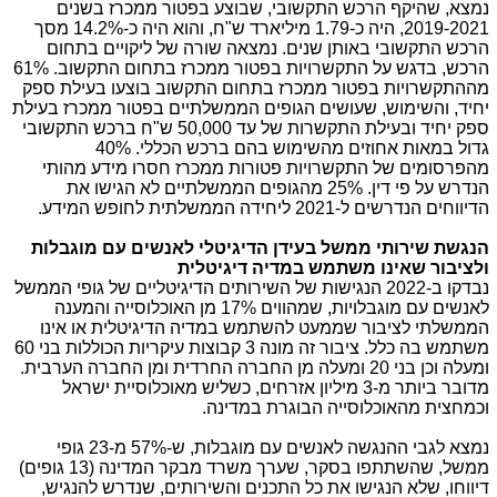
נמצא, שהיקף הרכש התקשובי, שבוצע בפטור ממכרז בשנים
2019-2021, היה כ-1.79 מיליארד ש"ח, והוא היה כ-14.2% מסך
הרכש התקשובי באותן שנים. נמצאה שורה של ליקויים בתחום
הרכש, בדגש על התקשרויות בפטור ממכרז בתחום התקשוב. 61%
מההתקשרויות בפטור ממכרז בתחום התקשוב בוצעו בעילת ספק
יחיד, והשימוש, שעושים הגופים הממשלתיים בפטור ממכרז בעילת
ספק יחיד ובעילת התקשרות של עד 50,000 ש"ח ברכש התקשובי
גדול במאות אחוזים מהשימוש בהם ברכש הכללי. 40%
מהפרסומים של התקשרויות פטורות ממכרז חסרו מידע מהותי
הנדרש על פי דין. 25% מהגופים הממשלתיים לא הגישו את
הדיווחים הנדרשים ל-2021 ליחידה הממשלתית לחופש המידע.
הנגשת שירותי ממשל בעידן הדיגיטלי לאנשים עם מוגבלות
ולציבור שאינו משתמש במדיה דיגיטלית
נבדקו ב-2022 הנגישות של השירותים הדיגיטליים של גופי הממשל
לאנשים עם מוגבלויות, שמהווים 17% מן האוכלוסייה והמענה
הממשלתי לציבור שממעט להשתמש במדיה הדיגיטלית או אינו
משתמש בה כלל. ציבור זה מונה 3 קבוצות עיקריות הכוללות בני 60
ומעלה וכן בני 20 ומעלה מן החברה החרדית ומן החברה הערבית.
מדובר ביותר מ-3 מיליון אזרחים, כשליש מאוכלוסיית ישראל
וכמחצית מהאוכלוסייה הבוגרת במדינה.
נמצא לגבי ההנגשה לאנשים עם מוגבלות, ש-57% מ-23 גופי
ממשל, שהשתתפו בסקר, שערך משרד מבקר המדינה (13 גופים)
דיווחו, שלא הנגישו את כל התכנים והשירותים, שנדרש להנגיש,