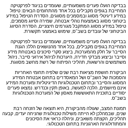
בבדיקה הועלו פערים משמעותיים, שעומדים בניגוד לפרקטיקה
המחייבת בגופים מקבילים בכל אחד מהתחומים הבאים: טיפול
במידע דיגיטלי מסווג ובמסמכים מסווגים, הסדרת הטיפול במידע
ביטחוני מסווג באמצעות נוהלי אבטחה, שמירה וסיווג מסמכים,
טיפול במידע מסווג המתקבל מגורמים חיצוניים, הסדרת הסיווג
הביטחוני של עובדים בשב"ס, שימוש באמצעי תקשורת.
בבדיקה הועלו פערים משמעותיים, שעומדים בניגוד לפרקטיקה
המחייבת בגופים מקבילים, בכל אחד מהנושאים הללו: הגנת
הסייבר על חלק מהמערכות, ביצוע סקרי סיכונים באבטחת מידע
וסייבר וביצוע מבדקי חדירה, היערכות לניהול אירועי סייבר, ניהול
משתמשים והרשאות, תהליכי הפיתוח של רשת מחשב מסווגת.
הביקורת חושפת מציאות רבת שנים שלפיה תחומי האחריות
והסמכות של השב"ס ושל המאסדרים בתחום אבטחת המידע
המסווג והסייבר ובתחום הטכנולוגיות הדיגיטליות ומערכות המידע
אינם מיושמים, הלכה למעשה, באופן תקין וכנדרש. נמצאו פערים
יסודיים בתוכנית התאוששות מאסון של המערכות הטכנולוגיות
בשב"ס.
תמונת המצב, שעולה מהביקורת, היא תוצאה של הזנחה רבת
שנים, שבמהלכן לא הייתה משילות טכנולוגית שהניחה יעדים, קבעה
תהליכים, הקצתה משאבים, וניהלה כראוי את הסיכונים
והמתודולוגיות הארגוניות בתחום הטכנולוגי.