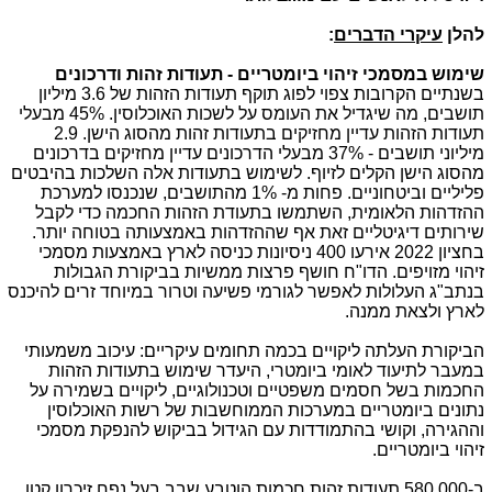
להלן
עיקרי הדברים
:
שימוש במסמכי זיהוי ביומטריים - תעודות זהות ודרכונים
בשנתיים הקרובות צפוי לפוג תוקף תעודות הזהות של 3.6 מיליון
תושבים, מה שיגדיל את העומס על לשכות האוכלוסין. 45% מבעלי
תעודות הזהות עדיין מחזיקים בתעודות זהות מהסוג הישן. 2.9
מיליוני תושבים - 37% מבעלי הדרכונים עדיין מחזיקים בדרכונים
מהסוג הישן הקלים לזיוף. לשימוש בתעודות אלה השלכות בהיבטים
פליליים וביטחוניים. פחות מ- 1% מהתושבים, שנכנסו למערכת
ההזדהות הלאומית, השתמשו בתעודת הזהות החכמה כדי לקבל
שירותים דיגיטליים זאת אף שההזדהות באמצעותה בטוחה יותר.
בחציון 2022 אירעו 400 ניסיונות כניסה לארץ באמצעות מסמכי
זיהוי מזויפים. הדו"ח חושף פרצות ממשיות בביקורת הגבולות
בנתב"ג העלולות לאפשר לגורמי פשיעה וטרור במיוחד זרים להיכנס
לארץ ולצאת ממנה.
הביקורת העלתה ליקויים בכמה תחומים עיקריים: עיכוב משמעותי
במעבר לתיעוד לאומי ביומטרי, היעדר שימוש בתעודות הזהות
החכמות בשל חסמים משפטיים וטכנולוגיים, ליקויים בשמירה על
נתונים ביומטריים במערכות הממוחשבות של רשות האוכלוסין
וההגירה, וקושי בהתמודדות עם הגידול בביקוש להנפקת מסמכי
זיהוי ביומטריים.
ב-580,000 תעודות זהות חכמות הוטבע שבב בעל נפח זיכרון קטן,