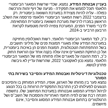
בעניין אבטחת המידע
, נמצא, שכדי שרשות המאגר הביומטרי
הלאומי תוכל לממש את תפקידה - מניעה של זיוף זהות והרכשה
כפולה - עליה להיות מצוידת במערכת השוואה ביומטרית. רק
בדצמבר 2022 רשות המאגר הביומטרי הלאומי פרסמה את השלב
הראשון במכרז לרכישת מערכת השוואה ביומטרית המתאימה.
לדברי משרד הפנים, המערכת צפויה להיות מוטמעת לקראת
הרבעון הרביעי ב-2024.
כ"כ, לצד המאגר הביומטרי הלאומי, רשות האוכלוסין מחזיקה
במערכות המידע שלה מאגרי תמונות פנים של מיליוני תושבים.
בשל ההתפתחות הטכנולוגית, תמונות הפנים הן באיכות ביומטרית,
ועל כן החזקת המאגרים אינה עולה בקנה אחד עם הוראות החוק.
כ"כ, רמת ההגנה על מאגרים אלה פחותה מזו של המאגר הביומטרי
הלאומי. נמצא נכון לאוקטובר 2022, שהרשות עדיין לא גיבשה
פתרון לנושא.
טכנולוגיות דיגיטליות ואבטחת המידע והסייבר בשירות בתי
הסוהר
נמצא פער בין מהותו של הארגון, אופיו, המידע המוחזק בו והסיכונים
הנוגעים לפעילותו לבין התרבות התפקודית הרווחת בו בכל הנוגע
לניהול המידע המסווג ואבטחתו במערכות המחשוב שלו. נחשפה
הזנחה רבת שנים לפיה תחומי האחריות והסמכות של השב"ס ושל
הרגולטורים בתחום אבטחת המידע המסווג והסייבר, אינם
מיושמים.