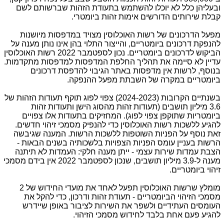
ובעליהן כלל לא יוכלו להשתמש בתעודת הזהות שברשותם לשם
קבלת שירותים הדורשים אימות זהות ביומטרי.
מפעל הדרכונים של רשות האוכלוסין מצויד במדפסות מיושנות
להנפקת דרכונים ביומטריים, והייצור התלוי בהן אינו נותן מענה על
הביקוש לדרכונים ביומטריים. נכון לספטמבר 2022 רשות האוכלוסין
עדיין לא סיימה את תהליך החלפת המדפסות למדפסות מתקדמות.
בנוסף, לרשות אין מדפסות באתר הגיבוי להדפסת דרכונים
ביומטריים במקרה של השבתת מפעל ההנפקה.
בשנתיים הקרובות (2024-2023) צפוי לפוג תוקף תעודות הזהות של
3.6 מיליון תושבים (תעודות זהות מהסוג הישן ותעודות זהות
ביומטריות שתוקפן צפוי לפוג). המחזיקים בתעודות אלו צפויים
להגיע ללשכות רשות האוכלוסין כדי להנפיק מסמכי זיהוי חדשים.
זאת נוסף על הפניות השוטפות ללשכות הרשות. המענה שגיבשה
הרשות בעניין עומס הפניות הצפויות בלשכותיה בשנים הבאות -
הצבת עמדות שירות עצמי - ייתן מענה חלקי: העמדות לא תיתנה
מענה ל-3.9 מיליון תושבים, שנכון לספטמבר 2022 אין בידם מסמכי
זיהוי ביומטריים.
מומלץ שרשות האוכלוסין תפעל לאחד את מועדי החידוש של 2
מסמכי הזיהוי הביומטריים - תעודת זהות ודרכון, כדי להקל את
העומסים העתידיים ולשפר את השירות לציבור באופן שיידרש
להגיע פעם אחת בלבד לחידוש מסמכי הזיהוי.