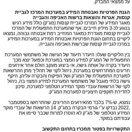
על ממצאי המבדק.
הגנת הפרטיות ואבטחת המידע במערכות המרכז לגביית
קנסות, אגרות והוצאות ברשות האכיפה והגבייה
מאגר המידע של המרכז לגביית קנסות (מג"ק) כולל מידע רגיש
בנוגע לכ-3 מיליון חייבים. אף שהמערכת התפעולית של המרכז
לגביית קנסות מוגדרת כמאגר המחייב רמת אבטחה גבוהה, נמצאו
ליקויים בתחום הגנת הפרטיות ואבטחת המידע במערכות המידע
במרכז לגביית קנסות שברשות האכיפה והגבייה.
בין הליקויים שעלו: היעדר תיעוד של הגישה של משתמשי המערכת
התפעולית של המג"ק למידע המצוי במערכת וכפועל יוצא מכך
היעדר בקרה על אותה גישה, אי-ביצוע מעקב הולם אחר אירועים
חריגים המתרחשים במערכת, ניהול לקוי של תהליך מתן ההרשאות
למערכת התפעולית של המג"ק ושל הפיקוח והבקרה עליהן, היקף
גישה בלתי מוגבל של משתמשי המערכת למידע המצוי בה, ניהול
לקוי של הרשאות עובדי מוקד המידע הטלפוני למערכת, סיכון
לחדירת תוקפים חיצוניים למערכות המג"ק.
נמצא, ש-7% בלבד מהאירועים החריגים, שהתרחשו בספטמבר
,2022 נבדקו ע"י גורמי הבקרה במג"ק. 14 הרשאות של עובדי מוקד
המידע הטלפוני של מג"ק לא הוסרו למרות שכבר סיימו את
עבודתם במוקד.
התקשרויות בפטור ממכרז בתחום התקשוב