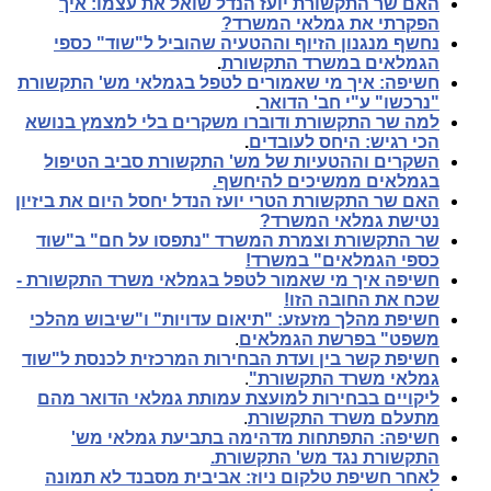
האם שר התקשורת יועז הנדל שואל את עצמו: איך
הפקרתי את גמלאי המשרד?
נחשף מנגנון הזיוף וההטעיה שהוביל ל"שוד" כספי
הגמלאים במשרד התקשורת
.
חשיפה:
איך מי שאמורים לטפל בגמלאי מש' התקשורת
"נרכשו" ע"י חב' הדואר
.
למה שר התקשורת ודוברו משקרים בלי למצמץ בנושא
הכי רגיש: היחס לעובדים
.
השקרים וההטעיות של מש' התקשורת סביב הטיפול
בגמלאים ממשיכים להיחשף.
האם שר התקשורת הטרי יועז הנדל יחסל היום את ביזיון
נטישת גמלאי המשרד?
שר התקשורת וצמרת המשרד "נתפסו על חם" ב"שוד
כספי הגמלאים" במשרד!
חשיפה איך מי שאמור לטפל בגמלאי משרד התקשורת -
שכח את החובה הזו!
חשיפת מהלך מזעזע: "תיאום עדויות" ו"שיבוש מהלכי
משפט" בפרשת הגמלאים
.
חשיפת קשר בין ועדת הבחירות המרכזית לכנסת ל"שוד
גמלאי משרד התקשורת"
.
ליקויים בבחירות למועצת עמותת גמלאי הדואר מהם
מתעלם משרד התקשורת
.
חשיפה: התפתחות מדהימה בתביעת גמלאי מש'
התקשורת נגד מש' התקשורת.
לאחר חשיפת טלקום ניוז: אביבית מסבנד לא תמונה