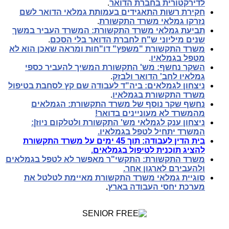
לדירקטורית בחברת הדואר
.
חקירת רשות התאגידים בעמותת גמלאי הדואר לשם
נזרקו גמלאי משרד התקשורת
.
תביעת גמלאי משרד התקשורת: המשרד העביר במשך
שנים מיליוני ש"ח לחברת הדואר בלי הסכם
.
משרד התקשורת "משפץ" דו"חות ומראה שאכן הוא לא
מטפל בגמלאיו
.
השקר נחשף: מש' התקשורת המשיך להעביר כספי
גמלאיו לחב' הדואר ולבזק
.
ניצחון לגמלאים: ביה"ד לעבודה שם קץ לסחבת בטיפול
משרד התקשורת בגמלאיו
.
נחשף שקר נוסף של משרד התקשורת: הגמלאים
מהמשרד לא מעוניינים בדואר!
ניצחון ענק לגמלאי מש' התקשורת ולטלקום ניוז|:
המשרד יתחיל לטפל בגמלאיו.
בית הדין לעבודה: תוך 45 ימים על משרד התקשורת
להציג תוכנית לטיפול בגמלאים.
משרד התקשורת: התקשי"ר מאפשר לא לטפל בגמלאים
ולהעבירם לארגון אחר.
סוגיית גמלאי משרד התקשורת מאיימת לטלטל את
מערכת יחסי העבודה בארץ
.