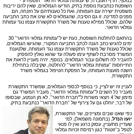
בנוסף, חרף העובדה, ש"עמותת גמלאי הדואר" הוספה ע"י
השופטת כנתבעת נוספת בתיק, הודיעו הגמלאים, שאין להם יריבות
משפטית ישירה עם העמותה, ואת כל טענותיהם על הזנחה, הם
מפנים למדינה. זו גם הסיבה, שהגמלאים לא שינו את כתב התביעה
שלהם, שכולל ממילא טענות של משרד התקשורת עצמו נגד עמותת
גמלאי הדואר.
בהתאם להחלטת השופטת, כעת יש ל"עמותת גמלאי הדואר" 30
ימים להגיש כתב הגנה לכתב התביעה המקורי, שהגישו הגמלאים,
שכולל טענות של משרד התקשורת עצמו נגד העמותה, שלטענת
המשרד מסרבת לשתף עימו פעולה עד שהוא נאלץ להפסיק
להעביר לה תשלום עבור הגמלאים. בנוסף, יהיה מעניין לראות את
התייחסות "עמותת גמלאי הדואר" להחלטה, שקיבלה בתחילת
השנה מועצת העמותה, על הפסקת הטיפול בגמלאי משרד
התקשורת.
לעניין זה יש לציין, כי בנוסף לכספי הגמלאים, שמשרד התקשורת
מעביר כל השנים ל"עמותת גמלאי הדואר", מעביר המשרד גם
מימון של 4 חצאי משרות ל
"
חברת הדואר". לא מן הנמנע, שבסופו
של דבר, יוחלט גם על צירוף של "חברת הדואר" כנתבעת בתיק.
כפי שאנו שבים ומציינים, שר התקשורת,
יועז הנדל
, (בתמונה משמאל), למי
שעדיין מתעניין, עסוק כרגע ואין לו פנאי
לטפל ב"זוטות" כגון רמיסת זכויות גמלאי