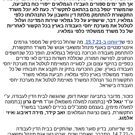
אך תוך ימים ספורים העבירו הגמלאים ייפויי כוח בתביעה,
שהמשרד יטפל בהם בהתאם לתקשי"ר. כעת לא יוכל משרד
התקשורת להתחמק מלתת דין וחשבון על התנהלותו כלפי
גמלאיו, דבר, שישפיע על כל גמלאי שירות המדינה ועלול
לטלטל את מערכת יחסי העבודה בארץ בכל הקשור לאחריות
של כל משרד ממשלתי כלפי גמלאיו.
כפי ש
דיווחנו ב-15.7.21
, מה שהחל כניסיון של מספר גורמים
אינטרסנטיים באגף מינהל ומשאבי אנוש של משרד התקשורת,
להתחמק מעבודה הכרוכה בטיפול בגמלאים, הופך ככל שנחשפים
הנתונים, לפרשה חמורה, שכוללת חשדות כבדים לאי סדרים
כספיים בהיקף עצום וכן, לסוגייה המאיימת לטלטל את מערכת יחסי
העבודה בארץ. שכן, ההכרעה בתיק זה תקבע את חובותיו של כל
משרד ממשלתי בארץ כלפי גמלאיו. תביעת גמלאי משרד
התקשורת נגד הנהלת המשרד מאיימת לטלטל את מערכת יחסי
העבודה בישראל.
כזכור, מדובר בתביעה יוצאת דופן, שהוגשה לבית הדין לעבודה, ע"י
עו"ד
יגאל לוי
(בתמונה למעלה משמאל) ועו"ד
חיים גרון
(בתמונה
למעלה מימין), בעצמם סמנכ"לים בכירים לשעבר במשרד
התקשורת, בשם נציגות הגמלאים:
זאב קידר, מירה דאיבוג
ו
איזי
אלמוג.
כפי שדיווחנו, בדיון סוער מאוד, שהתקיים בבית הדין לעבודה
ב-14.7.21, התברר, שאחרי שנים, שבהן טען אגף מינהל ומשאבי