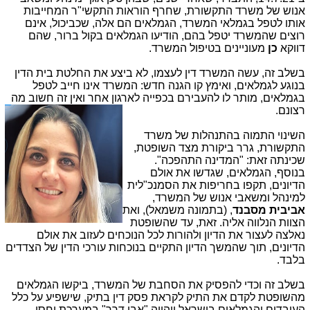
אנוש של משרד התקשורת, שחרף הוראות התקשי"ר המחייבות
אותו לטפל בגמלאי המשרד, הגמלאים הם אלה, שכביכול, אינם
רוצים שהמשרד יטפל בהם, הודיעו הגמלאים בקול ברור, שהם
דווקא
כן
מעוניינים בטיפול המשרד.
בשלב זה, עשה המשרד דין לעצמו, לא ביצע את החלטת בית הדין
בנוגע לגמלאים, ואימץ קו הגנה חדש: המשרד אינו חייב לטפל
בגמלאים, מותר לו להעבירם בכפייה לארגון אחר ואין זה חשוב מה
רצונם.
השינוי התמוה בהתנהלות של משרד
התקשורת, גרר ביקורת מצד השופטת,
שכינתה זאת: "המדינה התהפכה".
בנוסף, הגמלאים, שגדשו את אולם
הדיונים, תקפו בחריפות את הסמנכ"לית
למינהל ומשאבי אנוש של המשרד,
אביבית מסבנד
, (בתמונה משמאל), ואת
הצוות הנלווה אליה. זאת, עד שהשופטת
נאלצה לעצור את הדיון ולהורות לכל הנוכחים לעזוב את אולם
הדיונים, תוך שהמשך הדיון התקיים בנוכחות עורכי הדין של הצדדים
בלבד.
בשלב זה וכדי להפסיק את הסחבת של המשרד, ביקשו הגמלאים
מהשופטת לקדם את התיק לקראת פסק דין בתיק, שישפיע על כלל
העובדים והגמלאים בישראל ויהווה "אבן דרך" במערכת יחסי