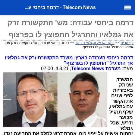
Telecom News - דרמה ביחסי ע...
דרמה ביחסי עבודה: מש' התקשורת זרק
את גמלאיו והתרגיל התפוצץ לו בפרצוף
דף הבית
>>
דואר ישראל וגמלאי הדואר
>> דרמה ביחסי עבודה: מש' התקשורת זרק את
גמלאיו והתרגיל התפוצץ לו בפרצוף
דרמה ביחסי העבודה בארץ: משרד התקשורת זרק את גמלאיו
אך התרגיל "התפוצץ לו בפרצוף"
מאת:
מערכת
Telecom News
, 4.8.21, 07:00
המשרד,
שניתק
באכזריות
לפני שנים
את הקשר
עם גמלאיו,
שלף תרגיל
מכוער
ודרש, שכל
גמלאי
יחתום אישית על ייפוי כוח, אחרת דרש לסלק את התביעה נגדו.