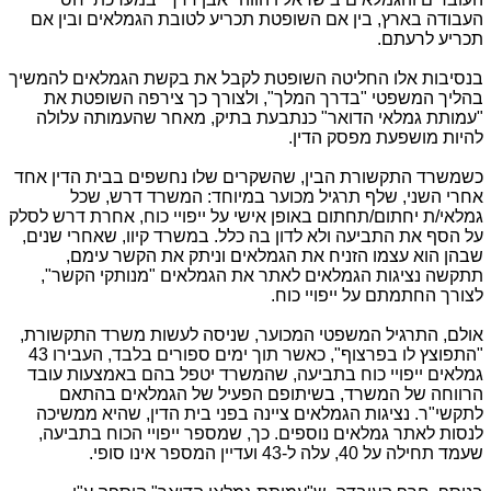
העבודה בארץ, בין אם השופטת תכריע לטובת הגמלאים ובין אם
תכריע לרעתם.
בנסיבות אלו החליטה השופטת לקבל את בקשת הגמלאים להמשיך
בהליך המשפטי "בדרך המלך", ולצורך כך צירפה השופטת את
"עמותת גמלאי הדואר" כנתבעת בתיק, מאחר שהעמותה עלולה
להיות מושפעת מפסק הדין.
כשמשרד התקשורת הבין, שהשקרים שלו נחשפים בבית הדין אחד
אחרי השני, שלף תרגיל מכוער במיוחד: המשרד דרש, שכל
גמלאי/ת יחתום/תחתום באופן אישי על ייפויי כוח, אחרת דרש לסלק
על הסף את התביעה ולא לדון בה כלל. במשרד קיוו, שאחרי שנים,
שבהן הוא עצמו הזניח את הגמלאים וניתק את הקשר עימם,
תתקשה נציגות הגמלאים לאתר את הגמלאים "מנותקי הקשר",
לצורך החתמתם על ייפויי כוח.
אולם, התרגיל המשפטי המכוער, שניסה לעשות משרד התקשורת,
"התפוצץ לו בפרצוף", כאשר תוך ימים ספורים בלבד, העבירו 43
גמלאים ייפויי כוח בתביעה, שהמשרד יטפל בהם באמצעות עובד
הרווחה של המשרד, בשיתופם הפעיל של הגמלאים בהתאם
לתקשי"ר. נציגות הגמלאים ציינה בפני בית הדין, שהיא ממשיכה
לנסות לאתר גמלאים נוספים. כך, שמספר ייפויי הכוח בתביעה,
שעמד תחילה על 40, עלה ל-43 ועדיין המספר אינו סופי.