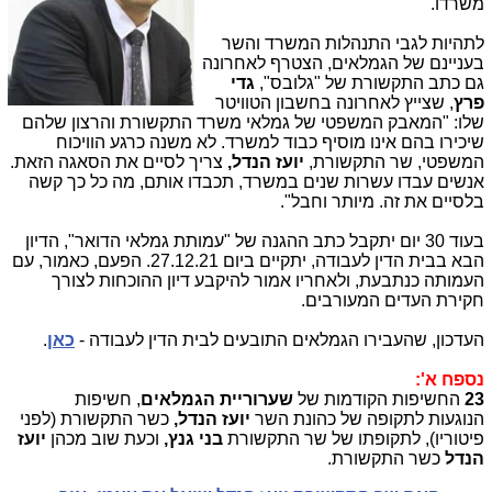
משרדו.
לתהיות לגבי התנהלות המשרד והשר
בעניינם של הגמלאים, הצטרף לאחרונה
גם כתב התקשורת של "גלובס",
גדי
פרץ
, שצייץ לאחרונה בחשבון הטוויטר
שלו: "המאבק המשפטי של גמלאי משרד התקשורת והרצון שלהם
שיכירו בהם אינו מוסיף כבוד למשרד. לא משנה כרגע הוויכוח
המשפטי, שר התקשורת,
יועז הנדל,
צריך לסיים את הסאגה הזאת.
אנשים עבדו עשרות שנים במשרד, תכבדו אותם, מה כל כך קשה
בלסיים את זה. מיותר וחבל".
בעוד 30 יום יתקבל כתב ההגנה של "עמותת גמלאי הדואר", הדיון
הבא בבית הדין לעבודה, יתקיים ביום 27.12.21. הפעם, כאמור, עם
העמותה כנתבעת, ולאחריו אמור להיקבע דיון ההוכחות לצורך
חקירת העדים המעורבים.
העדכון, שהעבירו הגמלאים התובעים לבית הדין לעבודה -
כאן
.
נספח א':
23
החשיפות הקודמות של
שערוריית הגמלאים
, חשיפות
הנוגעות
לתקופה של כהונת השר
יועז הנדל,
כשר התקשורת (לפני
פיטוריו), לתקופתו של שר התקשורת
בני גנץ,
וכעת שוב מכהן
יועז
הנדל
כשר התקשורת.