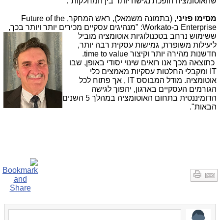
שהאוטומציה הופכת נגישה יותר בין המחלקות".
מסימו פזיני
, (בתמונה משמאל), ראש המחקר,
Future of the
Enterprise
ב-
:Workato
"מנהיגים עסקיים מכירים יותר ויותר בכך,
ששימוש נרחב בטכנולוגיות
אוטומציה מוביל
ליעילות משופרת, גמישות עסקית רבה יותר,
חדשנות מהירה יותר וקיצור
time to value
.
כתוצאה מכך אנו רואים שינוי יסודי באופן, שבו
IT
ומקבלי החלטות עסקיות מאמצים כלי
אוטומציה. מודל המבוסס
IT
, אך פתוח לכל
הגורמים העסקיים בארגון, יהפוך לגישה
הדומיננטית בתחום האוטומציה במהלך 5 השנים
הבאות".