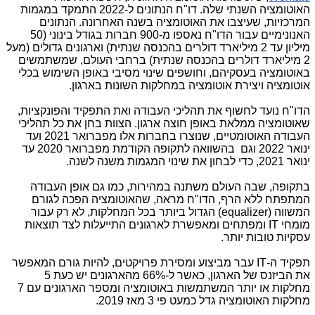
האוטומציה השנתי שלה. דו"ח הנתונים ל-2022 התמקד במגמות
המרכזיות, שעיצבו את האוטומציה בשנה האחרונה. הנתונים
האנונימיים עבור הדו"ח נאספו מ-900 חברות בגודל בינוני (50
מיליון עד 2 מיליארד דולרים בהכנסה שנתית) וארגונים גדולים (מעל
2 מיליארד דולרים בהכנסה שנתית) ברחבי העולם, שמשתמשים
באוטומציה בעסקיהם, וחושפים שינוי מסיבי באופן השימוש בכלי
אוטומציה ויצירת אוטומציה במחלקות השונות בארגון.
הדו"ח נועד לחשוף את תהליכי העבודה ואת התפקיד והפונקציות,
שאוטומציה ממלאת באופן חוצה ארגון. הצוות בחן את כל תהליכי
העבודה האוטומטיים, שנוצרו בחברות אלו מפברואר 2021 ועד
ינואר 2022 וגם בהשוואה לתקופה הקודמת מפברואר 2020 עד
ינואר 2021, כדי לבחון את שינוי המגמות משנה לשנה.
בתקופה, שבה העולם משתנה במהירות, כמו גם אופן העבודה
המתפתח ללא הרף, הדו"ח מראה, שהאוטומציה הפכה לגורם
המשווה (
equalizer
) הגדול ביותר בכל המחלקות, לא רק עבור
מומחי
IT
ומפתחים ומאפשרת לארגונים התייעלות לצד תוצאות
עסקיות טובות יותר.
תפקיד ה-
IT
עבר מביצוע ומסירת פרויקטים, להיות גורם המאפשר
את הביזנס של הארגון, כאשר ל-66% מהארגונים יש כעת 5
מחלקות או יותר המשתמשות באוטומציה ומספר הארגונים עם 7
מחלקות האוטומציה גדל כמעט פי 3 מאז 2019.