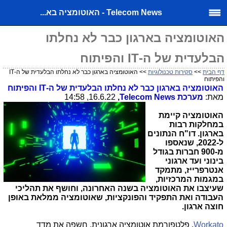
Telecom News - האוטומציה בא...
האוטומציה בארגון כבר לא נחלתו
הבלעדית של ה-IT והפיתוח
דף הבית
>>
סקירות טכנולוגיות
>> האוטומציה בארגון כבר לא נחלתו הבלעדית של ה-IT
והפיתוח
האוטומציה בארגון כבר לא נחלתו הבלעדית של ה-
IT
והפיתוח
מאת:
מערכת
Telecom News
,
16.6.22, 14:58
האוטומציה קיימת
במחלקות רבות
בארגון. דו
"
ח הנתונים
ל-2022, שנאספו
מ-900 חברות בגודל
בינוני ועד ארגוני
אנטרפרייז, מתמקד
במגמות המרכזיות,
שעיצבו את האוטומציה בשנה האחרונה, וחושף
את תהליכי
העבודה ואת התפקיד והפונקציות
,
שאוטומציה ממלאת באופן
חוצה ארגון
.
Workato
, פלטפורמת אוטומציה ארגונית, חשפה את מדד