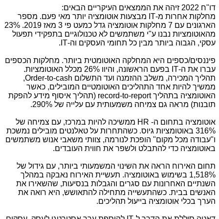
דו"ח 2022 זיהה את הממצאים העיקריים הבאים:
מחלקות אחרות מ-
IT
מבצעות אוטומציה יותר מאי פעם. מספר
הארגונים עם 7 מחלקות אוטומציה גדל כמעט פי
3
מאז 2019. 23%
מהאוטומציות נבנו ע"י משתמשים לא טכנולוגיים בתפקידי תפעול
עסקי, הגבוה ביותר מבין כל תחומי העסקים וה-
IT
.
פיננסים/כספים היא המחלקה האוטומטית ביותר. מחלקות הכספים
עברו את ה-
IT
בפעם הראשונה, והיוו 26% מכלל האוטומציות.
תהליך המכירה, משלב ההזמנה ועד התשלום
Order-to-cash
,
ממשיך להיות אחד התהליכים האוטומטיים המובילים, כאשר
האוטומציה בתהליך
record-to-report
(תהליך איסוף מידע להפקת
תובנות) מראה גם צמיחה משמעותית עם עלייה של 290%.
אוטומציה בתחום ה-
HR
ממשיכה להיות במרכז, עם צמיחה של
316% באוטומציות גיוס. כשהתחרות על טאלנטים מובילים נמשכת
ו"עבודה מכל מקום" הופכת לנורמה, צוותי משאבי אנוש משתמשים
באוטומציה כדי להתבלט ולשפר את חווית העובדים.
תחום האירוח הראה את השינוי המשמעותי ביותר, עם גידול של
1,518% בשימוש באוטומציה. תעשיית האירוח נאבקה במהלך
השנתיים האחרונות עם סגרים והגבלות בנסיעות, שהשאירו את
האנשים בבית. כשהתעשייה מתחילה להתאושש, היא רואה את
הערך בכלי אוטומציה בייעול תהליכים.
דאטה סוללת את הדרך ל-
IT
להוספת ערך אסטרטגי לעסק. עסקים