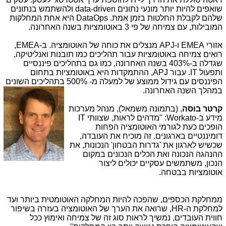
שואפים להיות יותר מונעי נתונים
data-driven
ולהשתמש בנתונים
שלהם לקבלת החלטות בזמן אמת.
DataOps
היא אחת המחלקות
המובילות, עם צמיחה של פי
3
באוטומציות בשנה האחרונה.
אזורי
EMEA
ו-
APJ
מנצלים את כוחה של האוטומציה. ב-
EMEA
,
רואים צמיחה באוטומציות עבור תהליכים כמו תובנות ואנליטיקה,
שגדלה ב-403% בשנה האחרונה, כמו גם בתהליכים פיננסיים
ותפעול
IT
. עבור
APJ
, ההתמקדות היא באוטומציות בתחום
הפיננסים עם גידול ממוצע של למעלה מ- 500% בתהליכים השונים
במהלך השנה האחרונה.
קרטר בוסה
, (בתמונה משמאל), מנהל מערכות
מידע ב-
Workato
: "מדהים לראות, שצוותי
IT
הופכים כעת לגורמי האוטומציה הפחות
דומיננטיים בארגונים. זה מוכיח את העובדה,
שכשיש לארגון את 'גדרות הבטחון' הנכונות, את
ההנהגה הנכונה ואת הכלים הנכונים במקום
הנכון, משתמשים עסקיים יכולים ליצור
אוטומציות בבטחה.
ממחלקת הכספים, שהפכה להיות המחלקה האוטומטית ביותר ועד
למחלקת ה-
HR
, שרואה את הערך של האוטומציה בעזרה בשיפור
חווית העובדים, נמשיך לראות סוג זה של צמיחה ואימוץ ככל