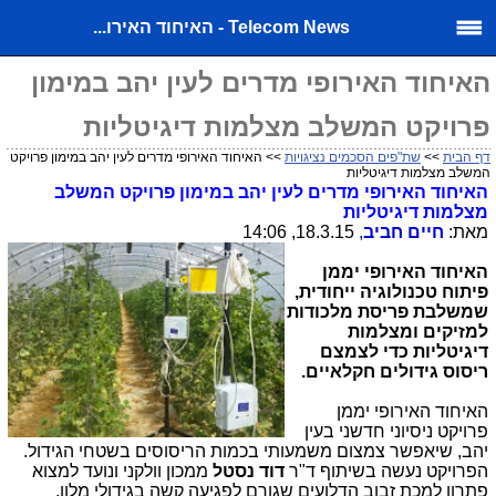
Telecom News - האיחוד האירו...
האיחוד האירופי מדרים לעין יהב במימון
פרויקט המשלב מצלמות דיגיטליות
דף הבית
>>
שת"פים הסכמים נציגויות
>> האיחוד האירופי מדרים לעין יהב במימון פרויקט
המשלב מצלמות דיגיטליות
האיחוד האירופי מדרים לעין יהב במימון פרויקט המשלב
מצלמות דיגיטליות
מאת:
חיים חביב
,
18.3.15, 14:06
האיחוד האירופי יממן
פיתוח טכנולוגיה ייחודית,
שמשלבת פריסת מלכודות
למזיקים ומצלמות
דיגיטליות כדי לצמצם
ריסוס גידולים חקלאיים.
האיחוד האירופי יממן
פרויקט ניסיוני חדשני בעין
יהב, שיאפשר צמצום משמעותי בכמות הריסוסים בשטחי הגידול.
הפרויקט נעשה בשיתוף ד"ר
דוד נסטל
ממכון וולקני ונועד למצוא
פתרון למכת זבוב הדלועים שגורם לפגיעה קשה בגידולי מלון,