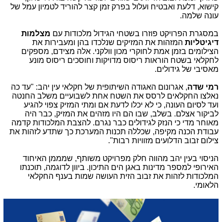
קישוא, דלעת ואבטיח ועלול בפרק זמן קצר להוריד לטמיון עמל של
עונה שלמה.
במסגרת הפרויקט פוזרו בשטחי הגידול מלכודות עם
מצלמות
דיגיטליות
המזהות את המזיקים שנלכדו בהן ומעבירות את
הצילומים בזמן אמת לחוקרי מכון וולקני. אלה מצידם, מספקים
לחקלאי בשטח הוראות ריסוס מדויקות וחוסכים ריסוס מונע
מאסיבי של גידולים.
רמי שדה
, אגרונום האגודה השיתופית של חקלאי עין יהב: "עד כה
נאלצו החקלאים לרסס את השטח אחת לשבועיים משלב החנטה
ועד לסיום העונה, כי לא יכלו לדעת אם ומתי המזיק צפוי להגיע
לביקור אצלם. בשלב, שבו הם היו מזהים את המזיק, כבר היה
מאוחר מדי כי הנזק לגידולים כבר נגרם. להצבת המלכודות קדמה
עבודת הכנה מקיפה, שכללה תכנות המערכת כך שתדע לזהות את
צילום זבוב הדלועים מזוויות רבות".
הניסוי בעין יהב מהווה חלק מפרויקט משותף, שמממן האיחוד
האירופי למספר מדינות באגן הים התיכון. ביוון לדוגמה, תוכנתו
המלכודות לזהות את זבוב הזית העושה שמות בענף החקלאי
הלאומי.