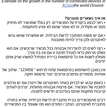
Estimate on the growth in the number of connected devices in
)
Cisco
the world (Source:
אז איך נשארים מוגנים?
• ראוי לבצע ביקורת על המכשירים. רק בגלל שמכשיר לא מחזיק
מסך או מקלדת, זה לא אומר שהוא לא פגיע להתקפות .
• אם יש משהו המחובר לרשת הביתית, יש אפשרות שהוא נגיש
לאינטרנט ולכן צריך להיות מאובטח .
• רצוי לשים לב להגדרות אבטחה בכל מכשיר שרוכשים. אם הוא
נשלט מרחוק כדאי לנטרל תכונה זו אם אין בה צורך .
מומלץ לשנות את כל סיסמאות ברירת המחדל למשהו שרק אתם
יודעים.
אין כמובן להשתמש בסיסמאות קלות לניחוש " 123456". שילוב של
אותיות, מספרים וסימנים ארוכים ייצור סיסמא חזקה.
• באופן קבוע יש לבדוק באתר האינטרנט של היצרן אם יש עדכונים
לתוכנה של המכשיר. אם פרצות אבטחה מתגלות, יצרנים לעתים
קרובות מתקנות אותם בעדכונים חדשים לתוכנה.
רבים מהמכשירים בבית מחוברים לרשת הביתית, שהיא בתורה
מחוברת לאינטרנט. הנתב / המודם הוא מה שעומד בין המכשירים