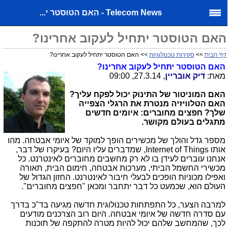
Telecom News - האם הטוסטר י...
האם הטוסטר יתחיל לעקוב אחרינו?
דף הבית
>>
סקירות טכנולוגיות
>> האם הטוסטר יתחיל לעקוב אחרינו?
האם הטוסטר יתחיל לעקוב אחרינו?
מאת:
דיק אובריין
, 27.3.14, 09:00
האם המוניטור של התינוק יכול לפקח עליך?
האם הטלוויזיה מנטרת את הרגלי הצפייה
שלך? חפצים מחוברים: איומים חדשים
מתגלים בעולם מקושר.
מספר גדל והולך של מכשירים הופך למוקד של איומי אבטחה. מהו
אותו
,Internet of Things
שמדברים עליו היום? בעיקרו של דבר,
אנחנו עוברים לעידן בו לא רק מחשבים מחוברים לאינטרנט. כל
מכשירי החשמל הביתי, מערכות אבטחה, חימום הבית, תאורה
ואפילו מכוניות הופכים לבעלי חיבור לאינטרנט. החזון הגדול של
העולם הוא, שכמעט כל דבר יתחבר ומכאן "חפצים מחוברים".
למרבה הצער, כל התפתחות טכנולוגית חדשה מגיעה בד"כ בדרך
עם סדרה חדשה של איומי אבטחה. היום רוב הצרכנים מודעים
לכך, שהמחשב שלהם יכול להיות מטרה להתקפה של תוכנות