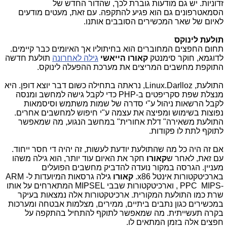
זדוניות. יש גם מודעות גוברת לכך, שהדור החדש של
הסמאטרפונים גם הוא פגיע להתקפה. עם זאת, מעטים מודעים
לאיום של שאר המכשירים הסובבים אותנו.
תולעת לינוקס
תחום החפצים המחוברים הוא בחיתוליו אך האיומים כבר קיימים.
לדוגמא, חוקר סימנטק
קאורו הייאשי
גילה לאחרונה
תולעת חדשה
התוקפת מחשבים המריצים את מערכת ההפעלה לינוקס.
התולעת,
Linux.Darlloz
, נראתה בתחילה כשום דבר יוצא דופן. היא
מנצלת שפת סקריפטים ב-
PHP
כדי לקבל גישה למחשב ומנסה
לקבל הרשאות ניהול ע"י סדרה של שמות משתמש וסיסמאות
נפוצות בשימוש ומפיצה את עצמה ע"י חיפוש למחשבים אחרים.
התולעת משאירה" דלת אחורית" במחשב הנגוע, מה שמאפשר
לתוקף לתת לו פקודות.
אם זה היה כל מה שהתולעת יודעת לעשות, זה יהיה די חסר ייחוד.
עם זאת, לאחר ש
קאורו
חקר את האיום עוד יותר, הוא גילה משהו
מעניין. הגרסה במקור נועדה להדביק מחשבים הפועלים
בארכיטקטורות אינטל
x86
.
קאורו
גילה גרסאות המיועדות ל-
ARM
, PPC MIPS-
וארכיטקטורות שבבי
MIPSEL
המתארחים על אותו
שרת כמו התולעת המקורית. ארכיטקטורות אלה נמצאות בעיקר
במכשירים כגון נתבים ביתיים, ממירים, מצלמות אבטחה ומערכות
בקרה תעשייתית. מה שמאפשר לתוקף להתחיל בהתקפה על
חפצים אלה בזמן המתאים לו.