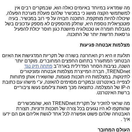
מה שמדאיג במיוחד באיומים כאלה הוא, שבמקרים רבים אין
למשתמשי הקצה מושג כי במכשיר שלהם פועלת מערכת הפעלה,
שיכולה להיות מותקפת. התוכנה חבויה על פי רוב במכשיר. בעיה
פוטנציאלית נוספת היא, שחלק מהספקים לא מספק עדכונים בשל
מגבלות חומרה או טכנולוגיה מיושנת כגון חוסר יכולת להפעיל
גרסאות חדשות יותר של התוכנה.
מצלמות אבטחה פגיעות
תולעת זו היא רק האחרונה בשורה של תקריות המדגישות את האיום
הבטחוני המתעורר בתחום החפצים המחוברים. מוקדם יותר
השנה, נציבות הסחר הפדרלית בארה"ב
פתחה תיק נגד
TRENDnet
, חברה המייצרת מצלמות אבטחה ומוניטורים
לתינוקות. במצלמות היו תוכנות פגומות, שהשאירו אותן פתוחות
לצפייה באינטרנט ובמקרים מסוימים להאזנה, ע"י מישהו עם כתובת
ה-
IP
של המצלמה. כתוצאה מכך מאות צילומם נעשו ציבוריים
ברשת האינטרנט.
מה שראוי להזכיר על תקרית
TRENDnet
הוא, שהמכשירים
שהותקפו לא היו נגועים בכל צורה של תוכנות זדוניות. תצורת
האבטחה שלהם פשוט אפשרה לכל אחד לגשת אליהם אם הם ידעו
איך .
העולם המחובר