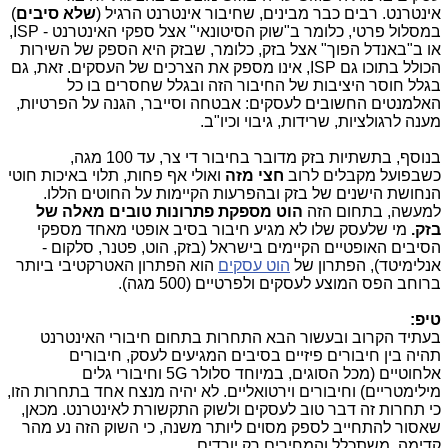
אינטרנט. רבים כבר מבינים, שחיבור אינטרנט הרגיל (
שלא סיבים
)
במסלול פרטי, כלומר ב"שוק הסיטונאי" אצל ספקי האינטרנט -
ISP
,
או ב"באנדל הפוך" אצל בזק, כלומר, שבזק היא הספק של השירות
הכולל בתוכו גם
ISP
, אינו מספק את הצרכים של העסקים. זאת, גם
בגלל חוסר היציבות של החיבור הזה ובגלל שחסרים בו כל
האלמנטים החשובים לעסקים: אבטחה וסייבר, הגנה על הפרטיות,
מענה לרגולציות, שרידות, גיבוי וכיו"ב.
בנוסף, בתשתיות בזק מדובר בחיבור די צר, עד 100 מגה,
כשבפועל מקבלים לרוב
חצי מזה
ואולי אף פחות, תלוי באיכות חוטי
הנחושת הישנים של בזק ובהפרעות הקיימות על החוטים הללו.
למעשה, בתחום הזה
הוט מספקת פתרונות טובים מאלה של
בזק.
מי שלעסק שלו לא מגיע חיבור בסיב אופטי מאחד מספקי
הסיבים האופטיים הקיימים בישראל (בזק, הוט, פטנר, סלקום -
אנלימיטד), הפתרון של
הוט עסקים
הוא הפתרון האטרקטיבי ביותר
ברוחב הפס המוצע לעסקים ולפרטיים (500 מגה).
טיפ:
בעתיד הקרוב ובעשור הבא התחרות בתחום חיבורי האינטרנט
תהיה בין חיבורים פיזיים בסיבים המגיעים לעסק, חיבורים
אלחוטיים (מכל הסוגים, במיוחד סלולר
5G
וחיבורי גלים
מילימטריים) וחיבורים וירטואליים. לא יהיה מנצח אחד בתחרות הזו,
כי תחרות זה דבר טוב לעסקים ולשוק התקשורת לאינטרנט. מכאן,
שאסור להתחייב לספק מסוים ליותר משנה, כי השוק הזה נע מהר
קדימה, משתכלל והמחירים רק יורדים.