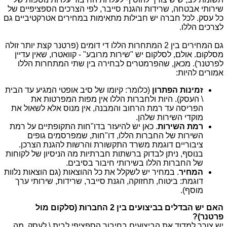
שירותי אבטחה, שרידות והגנת סייבר, לפי הצרכים הספציפיים של
כל עסק. לכל חברה יש חבילות מתאימות במחירים אטרקטיביים גם
לצרכים הללו.
גם המחירים בין 2 המתחרות הללו די דומים (פרטנר קצת יותר זולה
מסלקום. אולם, לסלקום יש "שירות מרובע" - קוואטרו, שאין עדיין
לפרטנר). מכאן, שהפרמטרים לבחירה בין שתי המתחרות הללו
אמורים להיות:
זמינות הפתרון
(כלומר: קיומו של סיב אופטי המגיע עד הבית
\ העסק). היות ולחברות הללו אין מפות המפרטות את
הפריסה עד רמת הרחוב והמבנה, אין מנוס אלא לשאול את
מוקדי השירות שלהן.
רמת השירות
. כאן יש להיעזר בדו"חות התקופתיים על רמת
השירות של החברות הללו, דו"חות, שמפרסמים גופים
ציבוריים דוגמת משרד התקשורת והרשות להגנת הצרכן.
בנוסף, ניתן לבדוק ברשתות חברתיות מה הניסיון של לקוחות
של החברות הללו בשירותי חיבור בסיבים.
המחיר
. במחיר יש לשקלל את כל ההוצאות (גם הוצאות נלוות
דוגמת: ביטוח, תחזוקה, הגנת סייבר, שרידות, שירותי ערך
מוסף).
האם יש הבדלים בביצועים בין 2 החברות (סלקום מול
פרטנר)?
יש צורך למדוד את הביצועים בחיבור הספציפי לבית \ לעסק, מה