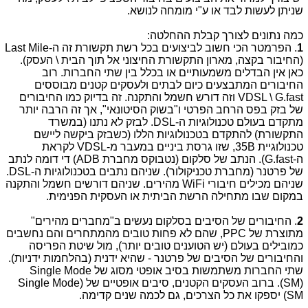
שניתן לעשות לבד או ע"י מומחה לנושא.
כמה נתונים לצורך קבלת ההחלטה:
1
. הפרמטר הכי חשוב לביצועים בכל רשת תקשורת זה ה-
Last Mile
(החיבור בקצה, מארון התקשורת החיצוני אל תוך הבית \ העסק).
כאן אין הבדלים משמעותיים או בכלל בין שתי החברות. רוב
החיבורים המתבצעים כיום לבתים ולעסקים קטנים מבוססים
G.fast
\
VDSL
וזה דורש חשמל והתקנה. זה בדיוק כמו החיבורים
של בזק בפס הרחב הפרטי ו"בשוק הסיטונאי", אך זה הרבה יותר
מתקדם בעולם טכנולוגיות ה-
DSL
. לבזק לא נתנו (במשרד
התקשורת) להתקדם בטכנולוגיות הללו (כשבזק ביקשה ליישם
טכנולוגיית
35B
, שזו גרסת ביניים במעבר מ-
VDSL
לקראת
ה-
G.fast
). הנתב של סלקום (נטבוקס מחברת
ADB
) די דומה לנתב
של פרטנר (מחברת טכניקולור). שניהם נתבים בטכנולוגיות ה-
DSL
.
שניהם מכילים חיבורי
WiFi
מהירים. שניהם דורשים חשמל והתקנה
במקום שבו מתחילה הרשת הביתית או העסקית הפנימית.
2
. החיבורים של הסיבים בסלקום נעשים ב"מחברים מהירים"
מתוצרת של
PPC
, שהם לא פחות טובים מהמתחרים והם נחשבים
כמובילים בעולם (יש הטוענים טובים יותר), מול שיטת הפריסה
והחיבורים של הסיבים של פרטנר - שהיא ידנית (בהלחמות ידניות).
שתי החברות משתמשות בסיב אופטי מסוג של
Single Mode
(
SM
). ברוב העסקים הקטנים, סיבים אופטיים של
Single Mode)
SM
) יספקו את כל הצרכים, גם לכמה שנים קדימה.