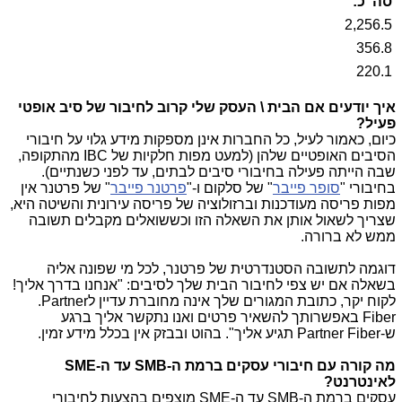
סה"כ:
2,256.5
356.8
220.1
איך יודעים אם הבית \ העסק שלי קרוב לחיבור של סיב אופטי
פעיל?
כיום, כאמור לעיל, כל החברות אינן מספקות מידע גלוי על חיבורי
הסיבים האופטיים שלהן (למעט מפות חלקיות של
IBC
מהתקופה,
שבה הייתה פעילה בחיבורי סיבים לבתים, עד לפני כשנתיים).
בחיבורי "
סופר פייבר
" של סלקום ו-"
פרטנר פייבר
" של פרטנר אין
מפות פריסה מעודכנות וברזולוציה של פריסה עירונית והשיטה היא,
שצריך לשאול אותן את השאלה הזו וכששואלים מקבלים תשובה
ממש לא ברורה.
דוגמה לתשובה הסטנדרטית של פרטנר, לכל מי שפונה אליה
בשאלה אם יש צפי לחיבור הבית שלך לסיבים: "אנחנו בדרך אליך!
לקוח יקר, כתובת המגורים שלך אינה מחוברת עדיין ל
.Partner
Fiber
באפשרותך להשאיר פרטים ואנו נתקשר אליך ברגע
ש-
Partner Fiber
תגיע אליך". בהוט ובבזק אין בכלל מידע זמין.
מה קורה עם חיבורי עסקים ברמת ה-
SMB
עד ה-
SME
לאינטרנט?
עסקים ברמת ה-
SMB
עד ה-
SME
מוצפים בהצעות לחיבורי