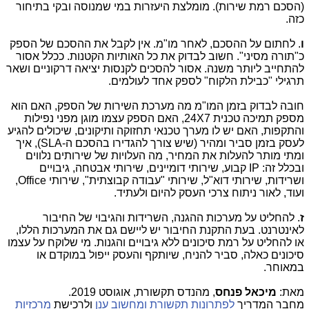
(הסכם רמת שירות). מומלצת היעזרות במי שמנוסה ובקי בתיחור
כזה.
ו
. לחתום על ההסכם, לאחר מו"מ. אין לקבל את ההסכם של הספק
כ"תורה מסיני". חשוב לבדוק את כל האותיות הקטנות. ככלל אסור
להתחייב ליותר משנה. אסור להסכים לקנסות יציאה דרקוניים ושאר
תרגילי "כבילת הלקוח" לספק אחד לעולמים.
חובה לבדוק בזמן המו"מ מה מערכת השירות של הספק, האם הוא
מספק תמיכה טכנית
24X7
, האם הספק עצמו מוגן מפני נפילות
והתקפות, האם יש לו מערך טכנאי תחזוקה ותיקונים, שיכולים להגיע
לעסק בזמן סביר ומהיר (שיש צורך להגדירו בהסכם ה-
SLA
), איך
ומתי מותר להעלות את המחיר, מה העלויות של שירותים נלווים
ובכלל זה:
IP
קבוע, שירותי דומיינים, שירותי אבטחה, גיבויים
ושרידות, שירותי דוא"ל, שירותי "עבודה קבוצתית", שירותי
Office
,
ועוד, לאור ניתוח צרכי העסק להיום ולעתיד.
ז
. להחליט על מערכות ההגנה, השרידות והגיבוי של החיבור
לאינטרנט. בעת התקנת החיבור יש ליישם גם את המערכות הללו,
או להחליט על רמת סיכונים ללא גיבויים והגנות. מי שלוקח על עצמו
סיכונים כאלה, סביר להניח, שיותקף והעסק ייפול במוקדם או
במאוחר.
מאת:
מיכאל פנחס
, מהנדס תקשורת, אוגוסט 2019.
מחבר המדריך
לפתרונות תקשורת ומחשוב ענן
ולרכישת
מרכזיות