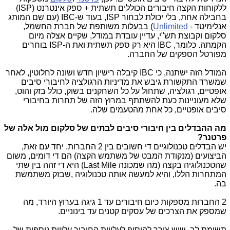
ללקוחות הקצה חיבורים הכוללים תשתית + ספק אינטרנט (
ISP
)
בחבילה אחת, בלי יכולת לבחור
ISP
, בעוד ש-
IBC
(עם שם המותג
אנלימיטד -
Unlimited
) בבעלות משותפת של חברת החשמל,
סלקום וקבוצת תש"י, עדיין עובדת במודל, שקיים אצלה מיום
הקמתה. כלומר,
IBC
היא רק ספק תשתית ואת ה-
ISP
בוחרים
מפורטל הספקים של החברה.
המודל הזה ישתנה, כי
IBC
קיבלה רישיון חדש ושונה לחלוטין, לאחר
שמשרד התקשורת גיבש את מדיניות הרגולציה לחיבורי סיבים
אופטיים, רגולציה, שתחול על כל השחקנים בשוק, כולל בזק והוט,
שלא מעוניינות כעת להשתתף במרוץ הזה של תחרות בחיבורי
סיבים אופטיים, כל אחת מהטעמים שלה.
מה ההבדלים בין חיבורי סיבים לבתים של סלקום מול אלה של
פרטנר?
יש הבדלים טכנולוגיים די חשובים בין 2 החברות. יחד עם זאת,
הביצועים (מנקודת המבט של משתמש הקצה) הם די דומים, משום
שהטכנולוגיה בקצה (מה שמכונה
Last Mile
) היא די זהה בין שתי
המתחרות הללו, והיא למעשה אותה טכנולוגיה ,שבזק משתמשת
בה.
2 החברות מספקות כיום חיבורים עד 1 גיגה בערוץ היורד, מה
שמספק את הצרכים של עסקים קטנים עד בינוניים.
תשומת לב, שיש צורך להוסיף לעלויות החיבור עלויות נוספות של