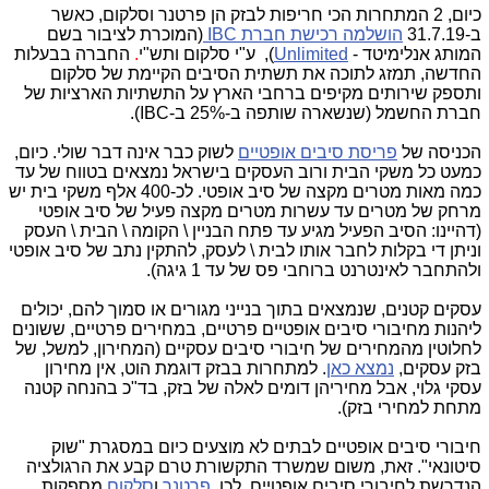
כיום, 2 המתחרות הכי חריפות לבזק הן פרטנר וסלקום, כאשר
ב-31.7.19
הושלמה רכישת חברת
IBC
(המוכרת לציבור בשם
המותג אנלימיטד -
Unlimited
), ע"י סלקום ותש"י
.
החברה בבעלות
החדשה, תמזג לתוכה את תשתית הסיבים הקיימת של סלקום
ותספק שירותים מקיפים ברחבי הארץ על התשתיות הארציות של
חברת החשמל (שנשארה שותפה ב-25% ב-
IBC
).
הכניסה של
פריסת סיבים אופטיים
לשוק כבר אינה דבר שולי. כיום,
כמעט כל משקי הבית ורוב העסקים בישראל נמצאים בטווח של עד
כמה מאות מטרים מקצה של סיב אופטי. לכ-400 אלף משקי בית יש
מרחק של מטרים עד עשרות מטרים מקצה פעיל של סיב אופטי
(דהיינו: הסיב הפעיל מגיע עד פתח הבניין \ הקומה \ הבית \ העסק
וניתן די בקלות לחבר אותו לבית \ לעסק, להתקין נתב של סיב אופטי
ולהתחבר לאינטרנט ברוחבי פס של עד 1 גיגה).
עסקים קטנים, שנמצאים בתוך בנייני מגורים או סמוך להם, יכולים
ליהנות מחיבורי סיבים אופטיים פרטיים, במחירים פרטיים, ששונים
לחלוטין מהמחירים של חיבורי סיבים עסקיים (המחירון, למשל, של
בזק עסקים,
נמצא כאן
. למתחרות בבזק דוגמת הוט, אין מחירון
עסקי גלוי, אבל מחיריהן דומים לאלה של בזק, בד"כ בהנחה קטנה
מתחת למחירי בזק).
חיבורי סיבים אופטיים לבתים לא מוצעים כיום במסגרת "שוק
סיטונאי". זאת, משום שמשרד התקשורת טרם קבע את הרגולציה
הנדרשת לחיבורי סיבים אופטיים. לכן,
פרטנר
ו
סלקום
מספקות