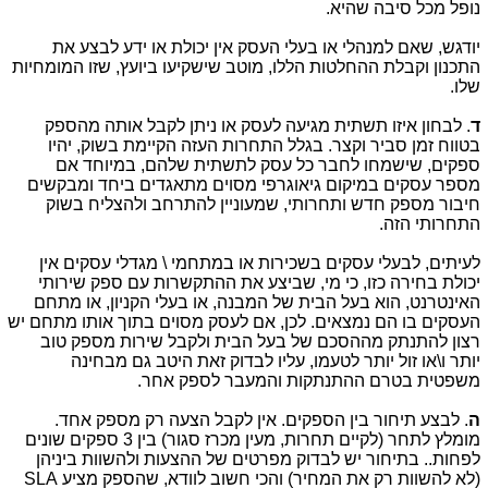
נופל מכל סיבה שהיא.
יודגש, שאם למנהלי או בעלי העסק אין יכולת או ידע לבצע את
התכנון וקבלת ההחלטות הללו, מוטב שישקיעו ביועץ, שזו המומחיות
שלו.
ד
. לבחון איזו תשתית מגיעה לעסק או ניתן לקבל אותה מהספק
בטווח זמן סביר וקצר. בגלל התחרות העזה הקיימת בשוק, יהיו
ספקים, שישמחו לחבר כל עסק לתשתית שלהם, במיוחד אם
מספר עסקים במיקום גיאוגרפי מסוים מתאגדים ביחד ומבקשים
חיבור מספק חדש ותחרותי, שמעוניין להתרחב ולהצליח בשוק
התחרותי הזה.
לעיתים, לבעלי עסקים בשכירות או במתחמי \ מגדלי עסקים אין
יכולת בחירה כזו, כי מי, שביצע את ההתקשרות עם ספק שירותי
האינטרנט, הוא בעל הבית של המבנה, או בעלי הקניון, או מתחם
העסקים בו הם נמצאים. לכן, אם לעסק מסוים בתוך אותו מתחם יש
רצון להתנתק מההסכם של בעל הבית ולקבל שירות מספק טוב
יותר ו\או זול יותר לטעמו, עליו לבדוק זאת היטב גם מבחינה
משפטית בטרם ההתנתקות והמעבר לספק אחר.
ה
. לבצע תיחור בין הספקים. אין לקבל הצעה רק מספק אחד.
מומלץ לתחר (לקיים תחרות, מעין מכרז סגור) בין 3 ספקים שונים
לפחות.. בתיחור יש לבדוק מפרטים של ההצעות ולהשוות ביניהן
(לא להשוות רק את המחיר) והכי חשוב לוודא, שהספק מציע
SLA