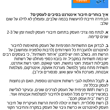
איך בוחרים חיבור אינטרנט בסיבים לעסקים?
הבחירה חייבת להיעשות בכמה שלבים, ומומלץ לא לדלג על שום
שלב:
א
. לנתח מה צרכי העסק בתחום חיבורי העסק לטווח זמן של 2-3
שנים קדימה.
ב
. לבדוק אם התשתיות הפנימיות של העסק מתאימות לחיבור
לאינטרנט ולהעברת כל השירותים (לרבות טלפוניה ומחשוב) על
הרשת הזו. בשלב הזה יש לתכנן "איחוד תשתיות", כי בעסקים רבים
יש כמה תשתיות במקביל. זה בזבוז כספי מוחלט של רשתות
מקבילות דוגמת: חוטי נחושת, חוטי קואקס, חוטי רשת אתרנט,
תשתית מתח נמוך (למשל: מערכת אזעקה, אינטרקום, מצלמות
אבטחה, מערכת גלאי עשן ואש, סנסורים וכיו"ב).
ג
. לקבל החלטה לגבי רשתות אינטרנט נוספות, האם הן נחוצות
לעסק ובכלל זה:
1) רשת
WiFi
פנימית של העסק לצרכים שונים, ובעיקר לגלישה
במכשירים ניידים מכל הסוגים ולחיבור למצלמות אבטחה ועוד.
2) רשת "בית ועסק חכם".
3) רשת סלולרית. רשת זו יכולה להיות הרשת העיקרית של חיבור
העסק לאינטרנט או כרשת גיבוי של העסק במקרה והחיבור הקווי