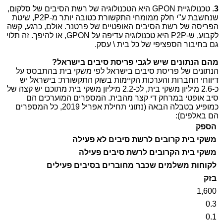
3
. טכנולוגיית
GPON
היא הטכנולוגיה של רשת הסיבים של סלקום,
שנחשבת ע"י חלק ממומחי התקשורת כטובה יותר מ-
P2P
, שיטת
הפריסה של רשת הסיבים האופטיים של פרטנר. אולם, כרגע, קשה
לקבוע, ש-
P2P
היא טכנולוגיה עדיפה על
GPON
, או להיפך. זה תלוי
גם בחיבור הספציפי של כל בית \ עסק.
מהם הנתונים שיש לגבי פריסת סיבים בישראל?
הנתונים של פריסת סיבים בישראל לפי משקי בית בהתבסס על
דיווחי החברות והערכות הקיימות בשוק התקשורת: בישראל יש
כ-2.6 מיליון משקי בית, לכ-2.2 מיליון משקי בית מתוכם יש קצה של
סיב אופטי במרחק די קצר מהבית. המספרים המוערכים הם
כמופיע בטבלה הבאה (נתוני תחילת אפריל 2019, כל המספרים
הם באלפים):
הספק
משקי בית קרובים לרשת סיבים לא פעילה
משקי בית הקרובים לרשת סיבים פעילה
לקוחות משלמים שכבר מחוברים בסיבים פעילים
בזק
1,600
0.3
0.1