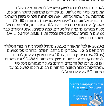
לאחרונה החלו להיכנס לשוק הישראלי (באיחור מול העולם
המערבי) פתרונות אלחוטיים, שכוללים פתרונות סלולר רחב פס,
פתרונות של רשתות אלחוט
WiFi
ולאחרונה הלהיט בשוק הישראלי
- חיבורים אלחוטיים ב"גלים מילימטריים" (בתחום ה-60 - 70
גיגהרץ), עם רוחבי פס באוויר עד ל-10 גיגה ויותר, ולמרחקים של
מאות מטרים עד כמה קילומטרים. כמה ספקים \ אינטגרטורים כבר
מציעים חיבורים עסקיים כאלו ובכלל זה:
SMBIT
, גטר-טק,
ORIL
תשתיות רדיו ועוד.
ב-2020 או לכל המאוחר ב-2021 נתחיל להכיר את חיבורי הסלולר
רחב הפס ב-
G
5, שכבר קיים ברחבי העולם, ברוחבי פס מצוינים
(עד 20 גיגה בערוץ היורד, עד 10 גיגה בערוץ העולה), לבתים
ולעסקים קטנים עד בינוניים. יצוין, שרשתות
SD-WAN
וגם רשתות
IoT
(אינטרנט של הדברים, דהיינו: בעיקר סנסורים מכל סוג),
שמתחילות לצבור תאוצה בתחומים רבים, תוכננו לפעול גם על
רשתות
5G
של עולם הסלולר.