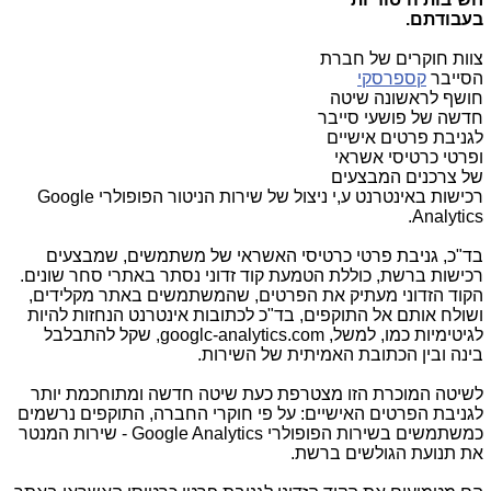
בעבודתם.
צוות חוקרים של חברת
הסייבר
קספרסקי
חושף לראשונה שיטה
חדשה של פושעי סייבר
לגניבת פרטים אישיים
ופרטי כרטיסי אשראי
של צרכנים המבצעים
רכישות באינטרנט ע,י ניצול של שירות הניטור הפופולרי
Google
.
Analytics
בד"כ, גניבת פרטי כרטיסי האשראי של משתמשים, שמבצעים
רכישות ברשת, כוללת הטמעת קוד זדוני נסתר באתרי סחר שונים.
הקוד הזדוני מעתיק את הפרטים, שהמשתמשים באתר מקלידים,
ושולח אותם אל התוקפים, בד"כ לכתובות אינטרנט הנחזות להיות
לגיטימיות כמו, למשל,
googlc-analytics.com
, שקל להתבלבל
בינה ובין הכתובת האמיתית של השירות.
לשיטה המוכרת הזו מצטרפת כעת שיטה חדשה ומתוחכמת יותר
לגניבת הפרטים האישיים: על פי חוקרי החברה, התוקפים נרשמים
כמשתמשים בשירות הפופולרי
Google Analytics
- שירות המנטר
את תנועת הגולשים ברשת.