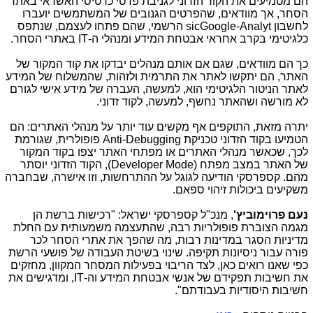
הם מטמיעים את הקוד הזדוני לגניבת פרטי כרטיסי האשראי באתר
הסחר, אך מוודאים, שהפרטים הגנובים של המשתמשים יועברו
לחשבון
Google-Analyt
ic
s
הרשמי, שהם פתחו לעצמם, שנתפס
כלגיטימי בקרב אחראי אבטחת המידע ומנהלי ה-
IT
באתרי הסחר.
כך הם מוודאים, שגם אם אותם מנהלים יבדקו את קוד המקור של
האתר, הם יתקשו לאתר את התרמית ולזהות, שהמשלוח של המידע
לאתר הניטור הלגיטימי הוא, למעשה, העברה של מידע אישי לגורם
לא מורשה ושהאתר נחשף, למעשה, לקוד זדוני.
יתרה מזאת, התוקפים אף מקשים עוד יותר על מנהלי האתרים: הם
הטמיעו בקוד הזדוני טכניקת
Anti-Debugging
פופולרית, שגורמת
לכך, שכאשר מנהלי האתרים או מפתחי האתר יצפו בקוד המקור
של האתר במצב מפתח (
Developer Mode
), הקוד הזדוני יוסתר
מהם. קספרסקי הודיעה לגוגל על ההתרחשות, וזו אישרה, שבחברה
משקיעים ביכולות זיהוי ספאם.
נעם פרוימוביץ'
, מנכ"ל קספרסקי ישראל: "רכישות ברשת הן
מגמה הצוברת פופולריות רבה, שהתעצמה משמעותית עם החלת
מדיניות הסגר במדינות רבות, מה שהפך את אתרי הסחר לכר
פורה עבור ניסיונות תקיפה. שינוי בשיטת העבודה של פושעי הרשת
כפי שאנו רואים כאן, לצד הריבוי בפעילות המסחר המקוון, מחזקים
את חשיבות תפקידם של אנשי אבטחת המידע וה-
IT
, ומדגישים את
חשיבות היסודיות בעבודתם".