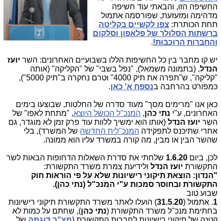
החשיפה הזו, והבאתי עוד חשיפה
מדהימה ומזעזעת, שפורסמה אתמול
תחת הכותרת:
צפו לקשיים בקליטה
ברשתות הסלולר של פלאפון וסלקום
והחברות הרוכבות!
.
יש קו מחבר בין כל החשיפות הללו בשבועיים האחרונים: השר
יועז
הנדל
, (בתמונה משמאל), "נפל בשבי" של "הקליקה" (אותה
"קליקה", ש"תפרה את תיק 4000" וטרם נחקרה ב"תיק 5000"),
כמפורט בהרחבה ב
נספח א' כאן
.
כאן אנו "מרימים מסך" מעוד סדרה של החלטות, שבוצעו בימים
האחרונים, ע"י
נתי כהן
,
המנכ"ל הכושל היוצא
, "מתחת לאפו" של
השר
יועז הנדל
(אותו הוא ימשיך ללוות עוד פרק זמן לא מוגדר, גם
אחרי שתיכנס לתפקידה
המנכ"לית החדשה
של המשרד), בלי
שהשר הבין או מבין, מה קורה במשרד עליו הוא ממונה.
לכן, ביום
1.6.20
שלחתי את סדרת השאלות הדחופות הבאות לשר
התקשורת
יועז הנדל
ולידיעת צמרת משרד התקשורת:
"הנדון: הוצאת תיקוני רישיונות שלא על פי הוראות חוק
התקשורת ובחוסר סמכות ע"י המנכ"ל (נתי כהן).
שבוע טוב
1
. אתמול (
31.5.20
) הועלו לאתר משרד התקשורת תיקוני רישיונות
בחתימת מנכ"ל משרד התקשורת (
נתי כהן
), שחתם על כמות לא
קטנה של תיקוני רישיונות לחברות התקשורת (
מצ"ב דוגמה
של