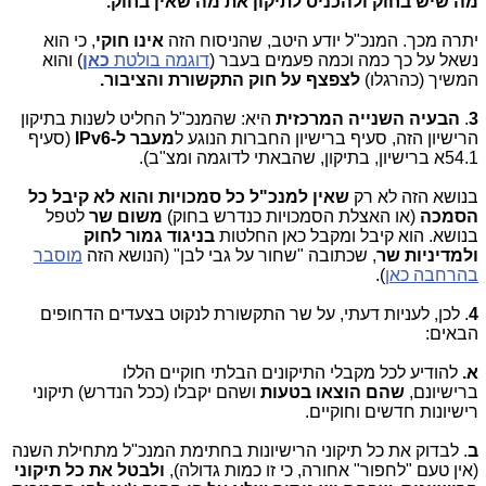
מה שיש בחוק ולהכניס לתיקון את מה שאין בחוק.
יתרה מכך. המנכ"ל יודע היטב, שהניסוח הזה
אינו חוקי
, כי הוא
נשאל על כך כמה וכמה פעמים בעבר (
דוגמה בולטת
כאן
) והוא
המשיך (כהרגלו)
לצפצף על חוק התקשורת והציבור.
3
.
הבעיה השנייה
המרכזית
היא: שהמנכ"ל החליט לשנות בתיקון
הרישיון הזה, סעיף ברישיון החברות הנוגע ל
מעבר ל-
IPv6
(סעיף
54.1א ברישיון, בתיקון, שהבאתי לדוגמה ומצ"ב).
בנושא הזה לא רק
שאין למנכ"ל כל סמכויות והוא לא קיבל כל
הסמכה
(או האצלת הסמכויות כנדרש בחוק)
משום שר
לטפל
בנושא. הוא קיבל ומקבל כאן החלטות
בניגוד גמור לחוק
ולמדיניות שר
, שכתובה "שחור על גבי לבן" (הנושא הזה
מוסבר
בהרחבה כאן
).
4
. לכן, לעניות דעתי, על שר התקשורת לנקוט בצעדים הדחופים
הבאים:
א.
להודיע לכל מקבלי התיקונים הבלתי חוקיים הללו
ברישיונם,
שהם הוצאו בטעות
ושהם יקבלו (ככל הנדרש) תיקוני
רישיונות חדשים וחוקיים.
ב
. לבדוק את כל תיקוני הרישיונות בחתימת המנכ"ל מתחילת השנה
(אין טעם "לחפור" אחורה, כי זו כמות גדולה),
ולבטל את כל תיקוני