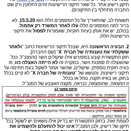
תיקון רישיון אחד. כל שאר תיקוני הרישיונות זהים לחלוטין ורק שם
החברה מתחלף בין התיקונים).
תשומת לב, שהתאריך על כל המסמכים הללו הוא
15.5.20
, לא
ברור למה המסמכים הללו
עלו לאחר המשרד רק אתמול.
בכולם, יש את אותן בעיות חוקיות, שאמורות
לפסול
את תיקוני
הרישיונות הללו.
2
.
הבעיה הראשונה
היא, שבכל תיקוני הרישיונות כתוב "
ולאחר
ששקלתי את טענותיה של חברת
X
" [שם החברה].
חוק התקשורת קובע במפורש אילו שיקולים השר (והמנכ"ל, ככל
שהואצלה לו סמכות השר, במקרה זה
לא הייתה האצלה כזו
, וזו
בעיה חוקית נוספת), שיקולים, שהשר אמור לשקול בעת חתימה על
תיקוני רישיונות, והנושא של "
טענותיה של חברה
X
" לא קיים בכלל
בחוק, או באיזו תקנה, נוהל או בכלל.
זו המצאה, שהומצאה, כנראה, מקצה האצבע של המנכ"ל.
לעומת זאת, בחוק התקשורת יש בדיוק אילו נושאים יש לשקול בכל
תיקון של רישיון, ולכן המנכ"ל
אינו יכול להתעלם ולהשמיט את