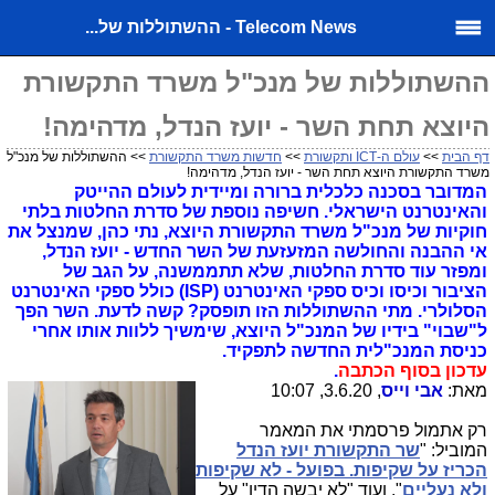
Telecom News - ההשתוללות של...
ההשתוללות של מנכ"ל משרד התקשורת
היוצא תחת השר - יועז הנדל, מדהימה!
דף הבית
>>
עולם ה-ICT ותקשורת
>>
חדשות משרד התקשורת
>> ההשתוללות של מנכ"ל
משרד התקשורת היוצא תחת השר - יועז הנדל, מדהימה!
המדובר בסכנה כלכלית ברורה ומיידית לעולם ההייטק
והאינטרנט הישראלי. חשיפה נוספת של סדרת החלטות בלתי
חוקיות של מנכ"ל משרד התקשורת היוצא, נתי כהן, שמנצל את
אי ההבנה והחולשה המזעזעת של השר החדש - יועז הנדל,
ומפזר עוד סדרת החלטות, שלא תתממשנה, על הגב של
הציבור וכיסו וכיס ספקי האינטרנט (ISP) כולל ספקי האינטרנט
הסלולרי. מתי ההשתוללות הזו תופסק? קשה לדעת. השר הפך
ל"שבוי" בידיו של המנכ"ל היוצא, שימשיך ללוות אותו אחרי
כניסת המנכ"לית החדשה לתפקיד.
עדכון בסוף הכתבה
.
מאת:
אבי וייס
, 3.6.20, 10:07
רק אתמול פרסמתי את המאמר
המוביל: "
שר התקשורת יועז הנדל
הכריז על שקיפות. בפועל - לא שקיפות
ולא נעליים
", ועוד "לא יבשה הדיו" על