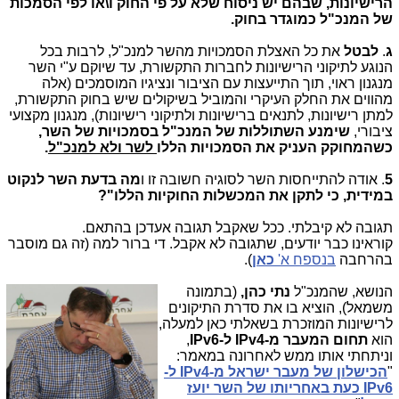
הרישיונות, שבהם יש ניסוח שלא על פי החוק ו\או לפי הסמכות
של המנכ"ל כמוגדר בחוק.
ג
.
לבטל
את כל האצלת הסמכויות מהשר למנכ"ל, לרבות בכל
הנוגע לתיקוני הרישיונות לחברות התקשורת, עד שיוקם ע"י השר
מנגנון ראוי, תוך התייעצות עם הציבור ונציגיו המוסמכים (אלה
מהווים את החלק העיקרי והמוביל בשיקולים שיש בחוק התקשורת,
למתן רישיונות, לתנאים ברישיונות ולתיקוני רישיונות), מנגנון מקצועי
ציבורי,
שימנע השתוללות של המנכ"ל בסמכויות של השר,
כשהמחוקק העניק את הסמכויות הללו
לשר ולא למנכ"ל
.
5
. אודה להתייחסות השר לסוגיה חשובה זו ו
מה בדעת השר לנקוט
במידית, כי לתקן את המכשלות החוקיות הללו"?
תגובה לא קיבלתי. ככל שאקבל תגובה אעדכן בהתאם.
קוראינו כבר יודעים, שתגובה לא אקבל. די ברור למה (זה גם מוסבר
בהרחבה
בנספח א'
כאן
).
הנושא, שהמנכ"ל
נתי כהן,
(
בתמונה
משמאל), הוציא בו את סדרת התיקונים
לרישיונות המוזכרת בשאלתי כאן למעלה,
הוא
תחום המעבר מ-IPv4 ל-IPv6
,
וניתחתי אותו ממש לאחרונה במאמר:
"
הכישלון של מעבר ישראל מ-IPv4 ל-
IPv6 כעת באחריותו של השר יועז