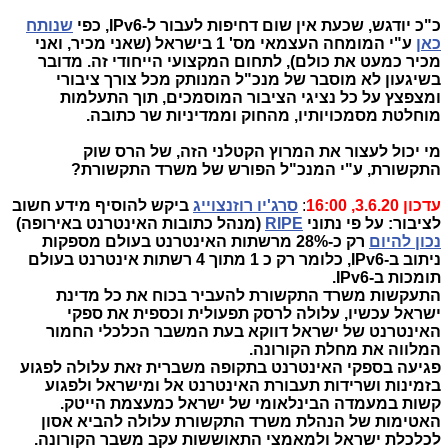
כ"כ יודגש, שכעת אין שום דחיפות לעבור ל-IPv6, כפי
שנותח
כאן
ע"י המומחה העצמאי מס' 1 בישראל (שאני מכיר, ואני
מכיר כמעט את כולם), לתחום המקצועי הייחודי זה. מדובר
בשיגעון לא מוסבר של מנכ"ל המנותק מכל צורך ציבורי
ומצפצץ על כל נציגי הציבור המוסמכים, תוך התעלמות
מוחלטת מסמכויותיו, מהחוק וממדיניות שר כתובה.
מי יכול לעצור את המרוץ הקטלני הזה, של הרס שוק
התקשורת, ע"י המנכ"ל הפורש של משרד התקשורת?
עדכון 3.6.20, 16:00
:
סרג'יו רוזנצוייג
ביקש להוסיף מידע חשוב
לציבור: על פי נתוני
RIPE
(מנהל כתובות האינטרנט באירופה)
נכון להיום
רק כ-28% מרשתות האינטרנט בעולם מספקות
ניתוב ב-IPv6, כלומר רק כ 1 מתוך 4 רשתות אינטרנט בעולם
תומכות ב-IPv6.
התעקשות משרד התקשורת
להעביר בכוח את כל מדינת
ישראל עכשיו, עלולה לרסק תפעולית וכספית את ספקי
האינטרנט של ישראל דווקא בעת המשבר הכלכלי החמור
המלווה את מחלת הקורונה.
פגיעה בספקי האינטרנט בתקופה משברית זאת עלולה לפגוע
בזמינות ושרידות תעבורת האינטרנט אל ומישראל ולפגוע
קשות במעמדה הבינלאומי של ישראל כמעצמת הייטק.
האטימות של הנהלת משרד התקשורת עלולה להביא
אסון
לכלכלת ישראל ולמאמצי התאוששות עקב משבר הקורונה.