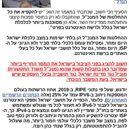
הנדל
".
הסעיף הכי חשוב, שכתבתי במאמר זה הוא: "יש
להקפיא את כל
ההחלטות של המנכ"ל
, שהתקבלו לא רק בחוסר סמכות קיצוני
והתעלמות ממדיניות השר, אלא הן
מסוכנות ביותר לכלכלת
ישראל בכלל ולרשת האינטרנט בפרט".
ההחלטות של המנכ"ל הן בלתי ישימות במצב כלכלת ישראל
היום ומחר, ומטילות עומס כלכלי בלתי סביר ולא הגיוני על ה-
ISP, היום ומחר, גם על כלל תושבי ישראל ועל כל בעלי
האתרים ברשת האינטרנט.
חשוב להציג בפני הציבור בישראל את המסר החריף ביותר,
שמדובר כאן בחבלות קשות שהוא (מנכ"ל משרד התקשורת)
מוביל נגד מדינת ישראל, נגד תושביה ובעלי העסקים שיש
בישראל, בעת המשבר הנוכחי.
יודגש,
שעל פי נתוני
RIPE
, ב-2019, אחוז הרשתות בעולם
המספקות ניתוב ב-6
IPV
עמד על 25% (אלה
הנתונים הרשמיים
האחרונים
). כלומר, הכפייה על תושבי ישראל וספקי האינטרנט
בישראל לעבור ל-IPv6 לא תעזור לכל מי שגולש ומשתמש
באתרים בחו"ל, שעדיין לא הגיעו לשם ונמצאים ב-IPv4. כך, ה-
ISP יצטרכו להשקיע המון בהמרות וניתובים ולזרוק כסף טוב
לפח, במצב של משבר כלכלי עולמי חמור ביותר, מה שעלול
להוביל להתמוטטותם, רק בגלל שנתי כהן רוצה.