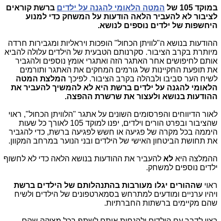
במוקד 105 של
המטה הלאומי להגנה על ילדים
ברשת קוראים
לציבור לא להעביר הלאה הודעות על המשחק כדי למנוע
היחשפות של ילדים נוספים לנושא.
ההודעות בנושא ה"לוויתן הכחול" הופכות ויראליות ומגבירות חרדה
מיותרת בקרב הציבור. סקרנותם הטבעית של הילדים עלולה להביא
אותם לחיפושים אחר האתגר הזה ואתגרי אומץ נוספים ולהגביר
את תופעת החקיינות של גורמים המחקים את האתגר ותורמים
לשיח הער סביבו ולבהלה בקרב הציבור. לפיכך
המלצת המטה
הלאומי להגנה על ילדים ברשת היא לא להמשיך להעביר את
ההודעות בנושא ולעצור את שרשרת ההפצה.
לאור הדיווחים והפרסומים השונים על אתגר "הלוויתן הכחול", ראוי
שהציבור ובפרט הורים וילדים, יפנו למוקד 105 לאורך כל שעות
היממה בכל מקרה של פגיעה או חשש לפגיעה ברשת, כדי להגביר
את תחושת הביטחון האישי של הילדים ובני הנוער במרחב המקוון.
ההמלצה היא
לא
להעביר את ההודעות בנושא הלאה כדי לא לחשוף
ילדים נוספים למשחק.
ראוי
שההורים יגלו מעורבות בהתנהלותם של הילדים ברשת
ויהיו ערניים ומודעים למתרחש בסמארטפונים של הילדים ולשיח
שהם מקיימים ברשתות החברתיות.
רצוי לדבר עם הילדים ולהנחות אותם לשתף בכל מצוקה שהם