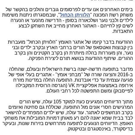
בימים האחרונים אנו עדים לפרסומים גוברים והולכים בהקשר של
משחק רשת המכונה "
הלוויתן הכחול
", שבמסגרתו ניתנות משימות
לילדים ולבני נוער ושלכאורה בסופן - הדרישה מהנער או הנערה
לשים קץ לחייהם -
האתגר האחרון מחייב את השחקן לבצע
התאבדות.
ההודעות בדבר קיומו של אתגר האומץ "הלוויתן הכחול" מועברות
בין קבוצות וואטסאפ של הורים ברחבי הארץ ובקרב ילדים ובני
נוער, והן מעוררות בהלה מיותרת הן בקרב הקטינים והן בקרב
ההורים. שיתוף ההודעות בנושא תורם ליצירת הפניקה.
מדובר בתופעה חדשה-ישנה ברשת הישראלית ובעולם, שהחלה
ב-2016 והציגה שורה של "מבחני אומץ" - אתגרים בעלי אופי של
פגיעה עצמית עד כדי אובדנות. התופעה החלה במדינות מזרח
אירופה באמצעות אפליקציית VK
(הגרסה הרוסית המקבילה
לפייסבוק) ומשם התפשטה לכל רחבי העולם.
מתוך הדיווחים המגיעים כעת למוקד 105 עולה, שיש הורים
המרגישים חסרי אונים מול התופעה, שכוללת גם סחיטה ואיומים
בקרב הנחשפים לאתגר. עוד עולה, שיש ילדים המפחדים להישאר
לבד בבית שמא יאונה להם רע מאותן דמויות המובילות את משחקי
האומץ. הדיווחים הנוגעים לתופעה מתרחשים בזירות שונות, ובעיקר
בדיסקורד, באינסטגרם ובטיקטוק.