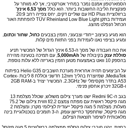
הסמארטפון אמנם נמכר במחיר אטרקטיבי, אך לא מוותר על
פונקציות הליבה החשובות ביותר. הוא כולל
מסך 6.53 אינץ'
ברזולוציית
HD Plus
עם שוליים דקים, יחס צפייה רחב 20:9
ועמידות בתקן
TÜV Rheinland Low Blue Light
להפחתת האור
הכחול הנפלט מהצג.
הוא מגיע בעיצוב ייחודי וצבעוני, הזמין בצבעים
כחול, שחור וכתום
,
ומגיע בציפוי נאנו לעמידות בפני התזות מים קלות.
את כוח העבודה של מסך ה-6.53 אינץ' הגדול של המכשיר תניע
סוללת ענק
בקיבולת של
5,000mAh
, עם תמיכה בטעינה מהירה
בהספק 10 וואט באמצעות מטען הזמין באריזה ללא עלות נוספת.
על הביצועים תהיה אחראית מערכת השבבים
Helio G35
בפיתוח
MediaTek
, שמיוצרת בהליך
12nm
חדשני וכוללת 8 ליבות
Cortex-
A53
בתדר מקסימלי של
2.3GHz
. המכשיר יצויד ב-
2GB RAM
ו-
32GB
זיכרון אחסון פנימי.
בגב ה-
Redmi 9C
ישנו מערך צילום משולש, שכולל מצלמת 13
מגה פיקסל ראשית עם מפתח צמצם
f/2.2
וזווית צילום של 75.2
מעלות; מצלמת 5 מגה פיקסל ייעודית לצילומי מקרו; ומצלמת 2
מגה פיקסל, שתתפקד כחיישן עומק. ה-3 תומכים בטכנולוגיית בינה
מלאכותית לשיפור תוצאות הצילום.
בחזית, ייהנו חובבי צילום הסלפי ממצלמה ברזולוציית 5 מגה פיקסל