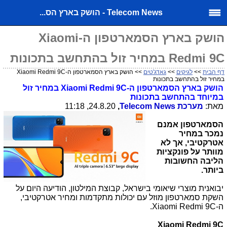
Telecom News - הושק בארץ הס...
הושק בארץ הסמארטפון ה-Xiaomi
Redmi 9C במחיר זול בהתחשב בתכונות
דף הבית
>>
לגיקים
>>
גאדג'טים
>> הושק בארץ הסמארטפון ה-Xiaomi Redmi 9C
במחיר זול בהתחשב בתכונות
הושק בארץ הסמארטפון ה-
Xiaomi Redmi 9C
במחיר זול
במיוחד בהתחשב בתכונות
מאת:
מערכת
Telecom News
,
24.8.20, 11:18
הסמארטפון אמנם
נמכר במחיר
אטרקטיבי, אך לא
מוותר על פונקציות
הליבה החשובות
ביותר.
יבואנית מוצרי שיאומי בישראל, קבוצת המילטון, הודיעה היום על
השקת סמארטפון מוזל עם יכולות מתקדמות ומחיר אטרקטיבי,
ה-
Xiaomi Redmi 9C
.
Xiaomi Redmi 9C