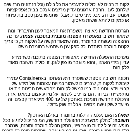
לקוחות רבים לא יכולים להעביר את כל כולם (וכל הנתונים הרגישים
שלהם) לענן. הרבה ארגונים עדיין מריצים אצלם בבית אפליקציות
ועומסי עבודה, מכל מיני סיבות, אבל ישתמשו בענן כסביבת פיתוח
או כמקום להתאוששות מאסון.
הגרסה החדשה מאיצה ומשפרת את המעבר לענן ההיברידי ומה
שמאוד חשוב: מאפשרת
הצפנה מובנית בתוכנה עצמה
. עד כה
ההצפנה נעשתה בחומרה, מה שמאוד הקשה על הלקוחות, כי צריך
לקנות חומרה מיוחדת וכל ספק ענן משתמש בחומרה משלו.
מערכת ההפעלה החדשה מאפשרת הצפנה בתוכנה כשהמידע
עדיין בידי הארגון, והוא מועבר מוצפן לענן. זו יכולת חשובה מאוד
ללקוחות.
תכונה חשובה נוספת ששופרה היא האחסון ב-
Containers
עתירי
קיבולת ללקוחות, שצריכים לשמור כמויות עצומות של מידע של
קבצי וידאו ותמונות, כמו למשל לקוחות מהתעשיה הביטחונית או
מתעשיית הבידור. הם צריכים לשמור על מידע עצום במאגר אחד,
והיכולת החדשה תומכת באחסון של עד 400 מיליארד קבצים. זה
מיועד לשוק נישה מסוים, אבל זה שוק גדול".
שאלה
: האם נעלמה התלות בחומרה בעולם האחסון?
תשובה
: "כחלק ממערכת ההפעלה החדשה, המוצר יכול להגיע בכל
מופע. זה יכול להיות מוצר פיזי, התקן הכולל חומרה ותוכנה, שנמכר
ללקוח לשימוש בארגון שלו, או במופע אחר, שהלקוח קונה רק תוכנה