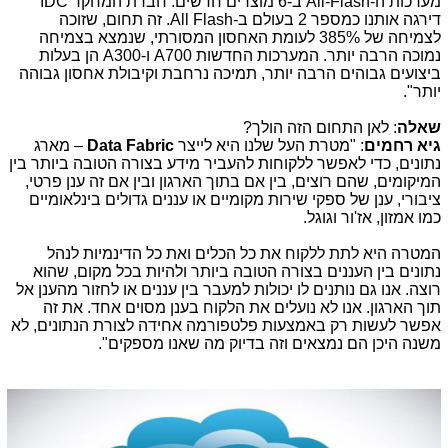
מערכות ה-
All-Flash
ב-6 מוצרים חדשים. חברת המחקר
IDC
דירגה אותנו כמספר 2 בעולם ב-
All Flash
. זה תחום, שזוכה
לצמיחה של 385% לעומת האחסון המסורתי, שנמצא בצמיחה
נמוכה הרבה יותר. המערכות החדשות
A700
ו-
A300
הן בעלות
ביצועים גבוהים הרבה יותר, תמיכה נרחבת וקיבולת אחסון גבוהה
יותר".
שאלה
: לאן התחום הזה הולך?
גיא רחמים
: "מטרת העל שלנו היא לייצר
Data Fabric
– מארג
נתונים, כדי לאפשר ללקוחות להעביר מידע בצורה הטובה ביותר בין
המיקומים, שהם רוצים, בין אם בתוך הארגון ובין אם זה ענן פרטי,
ציבורי, ענן של ספקי שירות מקומיים או עננים גדולים בינלאומיים
כמו אמזון, אז'ור וגוגל.
המטרה היא לתת ללקוח את כל הכלים ואת כל הדינמיות לנהל
נתונים בין העננים בצורה הטובה ביותר ולהיות בכל מקום, שהוא
רוצה. אנו גם נותנים לו יכולות למעבר בין עננים או לחזור מהענן אל
תוך הארגון. אנו לא נועלים את הלקוח בענן מסוים אחד. את זה
אפשר לעשות רק באמצעות פלטפורמה אחידה לצורת הנתונים, לא
משנה היכן הם נמצאים וזה בדיוק מה שאנו מספקים".