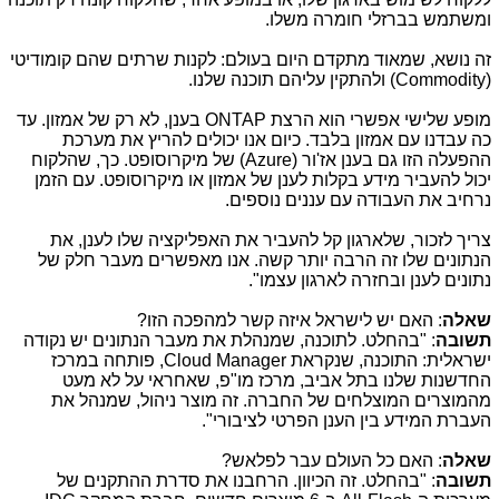
ומשתמש בברזלי חומרה משלו.
זה נושא, שמאוד מתקדם היום בעולם: לקנות שרתים שהם קומודיטי
(
Commodity
) ולהתקין עליהם תוכנה שלנו.
מופע שלישי אפשרי הוא הרצת
ONTAP
בענן, לא רק של אמזון. עד
כה עבדנו עם אמזון בלבד. כיום אנו יכולים להריץ את מערכת
ההפעלה הזו גם בענן אז'ור (
Azure
) של מיקרוסופט. כך, שהלקוח
יכול להעביר מידע בקלות לענן של אמזון או מיקרוסופט. עם הזמן
נרחיב את העבודה עם עננים נוספים.
צריך לזכור, שלארגון קל להעביר את האפליקציה שלו לענן, את
הנתונים שלו זה הרבה יותר קשה. אנו מאפשרים מעבר חלק של
נתונים לענן ובחזרה לארגון עצמו".
שאלה
: האם יש לישראל איזה קשר למהפכה הזו?
תשובה
: "בהחלט. לתוכנה, שמנהלת את מעבר הנתונים יש נקודה
ישראלית: התוכנה, שנקראת
,Cloud Manager
פותחה במרכז
החדשנות שלנו בתל אביב, מרכז מו"פ, שאחראי על לא מעט
מהמוצרים המוצלחים של החברה. זה מוצר ניהול, שמנהל את
העברת המידע בין הענן הפרטי לציבורי".
שאלה
: האם כל העולם עבר לפלאש?
תשובה
: "בהחלט. זה הכיוון. הרחבנו את סדרת ההתקנים של