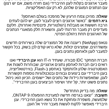
מעבר ארגונים בקלות לענן ההיברידי (וגם חזרה משם, אם יש רצון)
עם הנתונים המוגנים שלהם, לא רק עם האפליקציות.
שאלה
: מהיכן צמח הרעיון של מהפכה בעולם האחסון?
גיא רחמים
: "כאשר ארגונים רוצים לעבור לענן, יש להם לעתים
הרבה חששות או מגבלות (רגולטוריות, פיננסיות ואחרות). חלקם
מעדיפים רק מעבר הדרגתי לענן, והשארת חלק ממאגרי הנתונים
של הארגונים תחת ניהולם הפרטי.
נטאפ (
NetApp
) ריעננה את סל המוצרים שלה בשירותים חדשים
ומשודרגים, שמציגים יכולות, שלא נראו קודם לכן בשוק, בכל הקשור
למעבר לענן ולאחסון נתונים בענן.
חברת המחקר
IDC
סבורה, שעתיד ה-
IT
הוא
ענן היברידי
ואנו
רואים כיום חברות לאחסון נתונים ארגוניים, שבוחרות לשנות את
האסטרטגיה שלהן ולהתמקד באחסון ב-
Flash
, בווירטואליזציה,
בענן היברידי עם ביצועים גבוהים ובטכנולוגיות נוספות הקשורות
לענן, שמאפשרות ניידות של נתונים ושל יישומים. הכיוון הוא: ניהול
נתונים פשוט יותר, קל יותר ושיפור הביצועים בענן ההיברידי".
שאלה
: מה בדיוק התחדש?
תשובה
: "יצאנו בגרסה חדשה למערכת ההפעלה 9
ONTAP‎
‏,
שלמעשה, משפרת ומחזקת את כל נושא הענן ההיברידי. ענן
היברידי מאפשר ללקוח לעשות מעבר זהיר אל הענן.