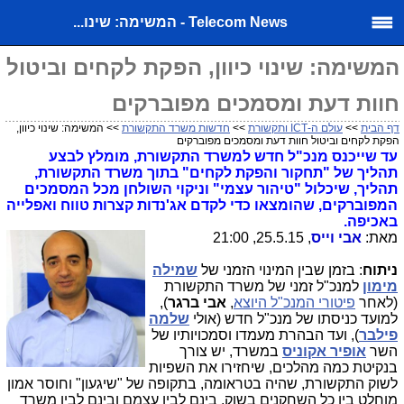
Telecom News - המשימה: שינו...
המשימה: שינוי כיוון, הפקת לקחים וביטול
חוות דעת ומסמכים מפוברקים
דף הבית
>>
עולם ה-ICT ותקשורת
>>
חדשות משרד התקשורת
>> המשימה: שינוי כיוון,
הפקת לקחים וביטול חוות דעת ומסמכים מפוברקים
עד שייכנס מנכ"ל חדש למשרד התקשורת, מומלץ לבצע
תהליך של "תחקור והפקת לקחים" בתוך משרד התקשורת,
תהליך, שיכלול "טיהור עצמי" וניקוי השולחן מכל המסמכים
המפוברקים, שהומצאו כדי לקדם אג'נדות קצרות טווח ואפלייה
באכיפה.
מאת:
אבי וייס
, 25.5.15, 21:00
ניתוח
: בזמן שבין המינוי הזמני של
שמילה
מימון
למנכ"ל זמני של משרד התקשורת
(לאחר
פיטורי המנכ"ל היוצא
,
אבי ברגר
),
למועד כניסתו של מנכ"ל חדש (אולי
שלמה
פילבר
), ועד הבהרת מעמדו וסמכויותיו של
השר
אופיר אקוניס
במשרד, יש צורך
בנקיטת כמה מהלכים,
שיחזירו את השפיות
לשוק התקשורת, שהיה בטראומה, בתקופה של "שיגעון" וחוסר אמון
מוחלט בין כל השחקנים בשוק, בינם לבין עצמם ובינם לבין משרד