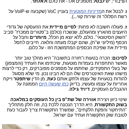
הציבורי, יש
לבטל
מסמכים אלו - את כולם
ולאלתר
.
ו
. לבטל את ה
מדיניות המוטעית
בעניין VoC (שקבעה ש-VoIP על
רשת הסלולר זה שירות קווי...).
ז
. פעולה חשובה לא פחות:
לסיים מיידית
את ההעסקה של גדודי
היועצים מהארץ ומהעולם, שנשכרו (כולם) ב"פטורים ממכרז" סביב
"השוק הסיטונאי". כולם, ללא יוצא מן הכלל,
מיותרים
וחבל על
הכסף (מיליוני ש"ח), שהם יקבלו מעתה והלאה. חייבים לחסל
מיידית את שפיכת הכספים המתמשכת הזו - על כלום.
לסיכום
: הכרה בטעות ו"חזרה בתשובה" היא מהלך טוב יותר
מאשר התחפרות בעמדות מוטעות, שיכתימו את העתיד (והמצפון)
של בעלי התפקידים, שחתמו על מסמכים מפוברקים, רק כדי לרצות
מישהו שאת האינטרסים שלו הם לא הבינו נכון. מי שלא מסוגל
להודות בטעויות של עצמו ולתקן אותם
כעת
, מן הדין
שיתפטר
וייקח
אחריות על עצמו ומעשיו, בדיוק
כמו שעשה היום
הממונה על
ההגבלים העסקיים,
דיויד גילה
.
שינוי כיוון ויצירת
אווירה של שת"פ בין כל העוסקים במלאכה
בשוק התקשורת
, היא הדרך הנכונה ללכת בה, וזה חלק מתהליך
"התיחקור והפקת הלקחים", שמשרד התקשורת צריך לעבור כעת
לטובת שוק התקשורת ועתיד עם ישראל.