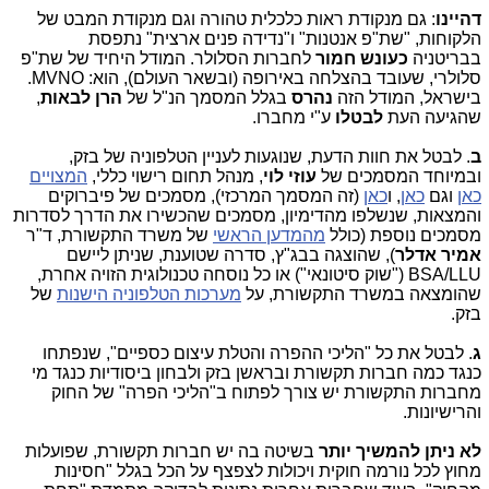
דהיינו
: גם מנקודת ראות כלכלית טהורה וגם מנקודת המבט של
הלקוחות, "שת"פ אנטנות" ו"נדידה פנים ארצית" נתפסת
בבריטניה
כעונש חמור
לחברות הסלולר. המודל היחיד של שת"פ
סלולרי, שעובד בהצלחה באירופה (ובשאר העולם), הוא: MVNO.
בישראל, המודל הזה
נהרס
בגלל המסמך הנ"ל של
הרן לבאות
,
שהגיעה העת
לבטלו
ע"י מחברו.
ב
. לבטל את חוות הדעת, שנוגעות לעניין הטלפוניה של בזק,
ובמיוחד המסמכים של
עוזי לוי
, מנהל תחום רישוי כללי,
המצויים
כאן
וגם
כאן
, ו
כאן
(זה המסמך המרכזי), מסמכים של פיברוקים
והמצאות, שנשלפו מהדימיון, מסמכים שהכשירו את הדרך לסדרות
מסמכים נוספת (כולל
מהמדען הראשי
של משרד התקשורת, ד"ר
אמיר אדלר
), שהוצגה בבג"ץ, סדרה שטוענת, שניתן ליישם
BSA/LLU ("שוק סיטונאי") או כל נוסחה טכנולוגית הזויה אחרת,
שהומצאה במשרד התקשורת, על
מערכות הטלפוניה הישנות
של
בזק.
ג
. לבטל את כל "הליכי ההפרה והטלת עיצום כספיים", שנפתחו
כנגד כמה חברות תקשורת ובראשן בזק ולבחון ביסודיות כנגד מי
מחברות התקשורת יש צורך לפתוח ב"הליכי הפרה" של החוק
והרישיונות.
לא ניתן להמשיך יותר
בשיטה בה יש חברות תקשורת, שפועלות
מחוץ לכל נורמה חוקית ויכולות לצפצף על הכל בגלל "חסינות