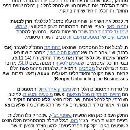
מהחוק", בעוד שחברות אחרות נתונות לבדיקה מתמדת "תחת
זכוכית מגדלת". את השיטה הזו יש לחסל לחלוטין. "כולם שווים בפני
החוק". זה הכלל היחיד שיהיה בתוקף.
ד
. לבטל את השימוע, שחתום עליו סמנכ"ל לכלכלה
הרן לבאות
(
המצוי כאן
), בעניין שירותי התמסורת בשוק הסיטונאי,
שימוע
שמנוגד לתקנות התקשורת
הקיימות ולהגיון, כהמשך למסכת
הפיברוקים של מסמכים ועובדות
סביב השוק הסיטונאי.
ה
. לבטל את כל המסמכים, שהוצאו
בחתימת
המנכ"ל לשעבר (
אבי
ברגר
) וע"י אחרים בנושא "
השוק הסיטונאי
", מסמכים שהוצאו
לאחר
עזיבתו של
גלעד ארדן
את משרד התקשורת (5.11.14),
ובמיוחד כל המסמכים,
שנוגעים לסעיף
המכונה בשם
SLU
. מדובר
בכמות גדולה של
מסמכים
והמצאות, שלאחת מההמצאות הללו
קראתי בשם
מקוצר ומאוד קליט באנגלית:
Abub
(ראשי תיבות:
Avi
Berger
Unbundling the Businesses).
כל סדרת המסמכים הללו היא
פיברוק אחד גדול
, המסמכים
הם
הזויים ומנותקים מכל מציאות
. פשוט
מוטעים ומטעים
. למיטב
הערכתי, קל לבטל אותם, שכן כולם הוצאו
ללא סמכות חוקית
, כי
הם היו אמורים להיות מאושרים ע"י שר התקשורת, מה
שלא בוצע
.
החלק העצוב כאן הוא הטעיית
שופטי בג"ץ
, שכבר קיבלו החלטות
ביניים מוטעות בעניין בג"ץ
בזק
, בגלל שחלק מהמסמכים הללו הוצגו
לשופטים בגיבוי "קליקת הפרקליטים". למען הצדק ולמען היושר