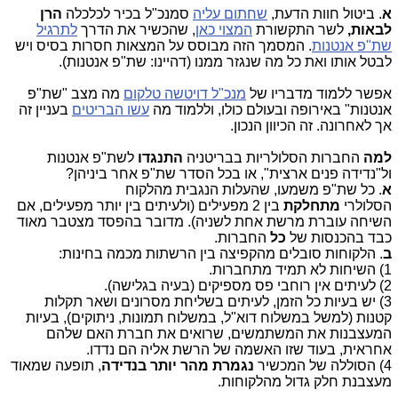
א
. ביטול חוות הדעת,
שחתום עליה
סמנכ"ל בכיר לכלכלה
הרן
לבאות
,
לשר התקשורת
המצוי כאן
, שהכשיר את הדרך
לתרגיל
שת"פ אנטנות
. המסמך הזה מבוסס על המצאות חסרות בסיס ויש
לבטל אותו ואת כל מה שנגזר ממנו (דהיינו: שת"פ אנטנות).
אפשר ללמוד מדבריו של
מנכ"ל דויטשה טלקום
מה מצב "שת"פ
אנטנות" באירופה ובעולם כולו, וללמוד מה
עשו הבריטים
בעניין זה
אך לאחרונה. זה הכיוון הנכון.
למה
החברות הסלולריות בבריטניה
התנגדו
לשת"פ אנטנות
ול"נדידה פנים ארצית", או בכל הסדר שת"פ אחר ביניהן?
א
. כל שת"פ משמעו, שהעלות הנגבית מהלקוח
הסלולרי
מתחלקת
בין 2 מפעילים (ולעיתים בין יותר מפעילים, אם
השיחה עוברת מרשת אחת לשניה). מדובר בהפסד מצטבר מאוד
כבד בהכנסות של
כל
החברות.
ב
. הלקוחות סובלים מהקפיצה בין הרשתות מכמה בחינות:
1) השיחות לא תמיד מתחברות.
2) לעיתים אין רוחבי פס מספיקים (בעיה בגלישה).
3) יש בעיות כל הזמן, לעיתים בשליחת מסרונים ושאר תקלות
קטנות (למשל במשלוח דוא"ל, במשלוח תמונות, ניתוקים), בעיות
המעצבנות את המשתמשים, שרואים את חברת האם שלהם
אחראית, בעוד שזו האשמה של הרשת אליה הם נדדו.
4) הסוללה של המכשיר
נגמרת מהר יותר בנדידה
, תופעה שמאוד
מעצבנת חלק גדול מהלקוחות.