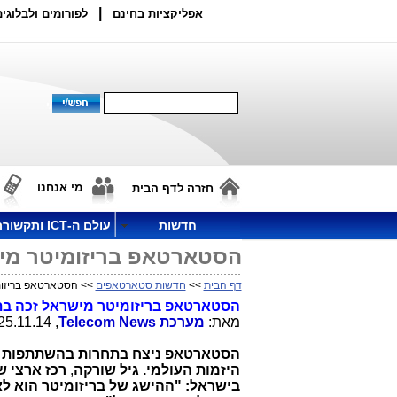
|
אפליקציות בחינם
לפורומים ולבלוגים
מי אנחנו
חזרה לדף הבית
חדשות
עולם ה-ICT ותקשורת
הסטארטאפ בריזומיטר מי
דף הבית
>>
חדשות סטארטאפים
>> הסטארטאפ בריזומ
הסטארטאפ בריזומיטר מישראל זכה בת
מאת:
מערכת
Telecom News
, 25.11.14, 14:54
היזמות העולמי. גיל שורקה
,
רכז ארצי ש
בישראל: "ההישג של בריזומיטר הוא ל