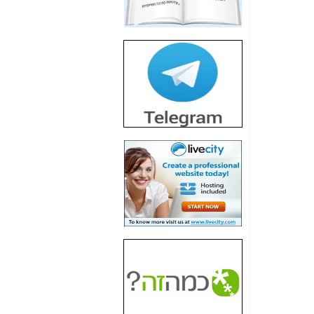
חשיפת חשד לשחיתות
הדומה לזו של "תיק
4000" אך בתחום
הסלולר -
כאן
חשיפת מה שלא
רוצים שתדעו בעניין
פריסת אנלימיטד
(בניחוח בלתי נסבל) -
כאן
חשיפה: איוב קרא
אישר לקבוצת סלקום
בדיוק מה שביבי אישר
ל-Yes ולבזק -
כאן
האם השר איוב קרא
היה צריך בכלל לחתום
על האישור, שנתן
לקבוצת סלקום? -
כאן
האם ביבי וקרא קבלו
בכלל תמורה עבור
ההטבות הרגולטוריות
שנתנו לסלקום? -
כאן