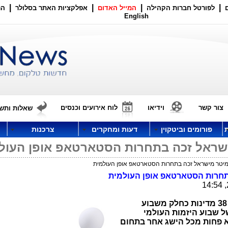
|
|
|
|
לפורטל חברות הקהילה
המייל האדום
אפלקציות האתר בסלולר
הר
English
צור קשר
וידיאו
לוח אירועים וכנסים
שאלות ותשו
פורומים וביטקוין
דעות ומחקרים
צרכנות
שראל זכה בתחרות הסטארטאפ אופן העול
יטר מישראל זכה בתחרות הסטארטאפ אופן העולמית
חרות הסטארטאפ אופן העולמית
הסטארטאפ ניצח בתחרות בהשתתפות 38 מדינות כחלק משבוע
ל שבוע היזמות העולמי
א פחות מכל הישג אחר בתחום