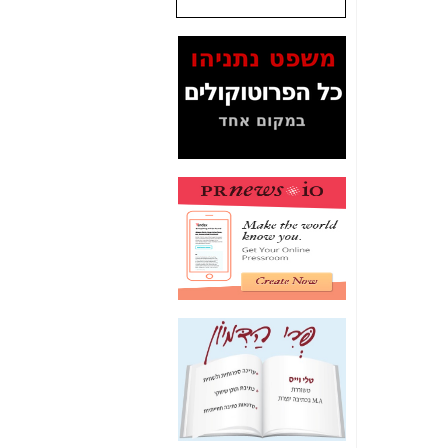
המסמכים בנושא בזק-
Yes (תיק 4000)
מוכיחים "תפירת תיק"
לאיש הלא נכון! -
כאן
עובדות ומסמכים
המוסתרים מהציבור:
האם ביבי כשר
תקשורת עזר לקב'
בזק? -
כאן
מה מקור ה-Fake
News שהביא לתפירת
תיק לביבי והעלמת
החשודים הנכונים -
כאן
אחת הרגליים של "תיק
4000 התפור"
התמוטטה היום
בניצחון (כפול) של בזק
-
כאן
איך כתבות מפנקות