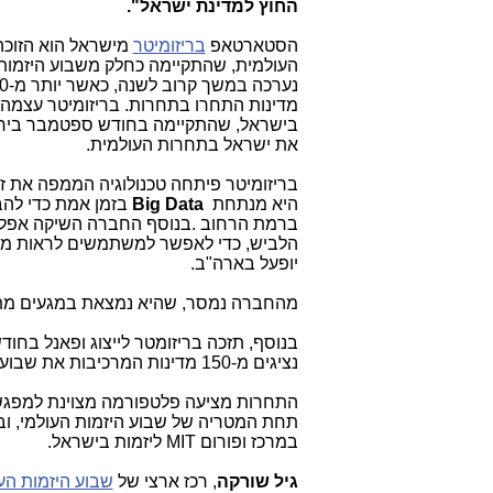
החוץ למדינת ישראל".
הסטארטאפ
בריזומיטר
מישראל הוא הזוכ
העולמית, שהתקיימה כחלק משבוע היזמות
מדינות התחרו בתחרות. בריזומיטר עצמה
בישראל, שהתקיימה בחודש ספטמבר בירוש
את ישראל בתחרות העולמית
.
בריזומיטר פיתחה טכנולוגיה הממפה את זיהום הא
היא מנתחת
Big Data
בזמן אמת כדי להבי
ברמת הרחוב
.
בנוסף החברה השיקה אפלי
הלביש, כדי לאפשר למשתמשים לראות מה ה
יופעל בארה"ב.
מהחברה נמסר, שהיא נמצאת במגעים מתקד
בנוסף, תזכה בריזומטר לייצוג ופאנל בחוד
נציגים מ-150 מדינות המרכיבות את שבוע היזמות הגלובלי
התחרות מציעה פלטפורמה מצוינת למפגש ב
תחת המטריה של שבוע היזמות העולמי,
וב
במרכז ופורום
MIT
ליזמות בישראל
.
גיל שורקה
, רכז ארצי של
שבוע היזמות הע