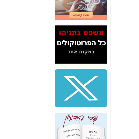
2" על תעלולי השר
משה כחלון -
כאן
המשך חשיפת הבלוף
ששמו "מהפיכת
הסלולר" ואיך מסרסים
את הנתונים לציבור -
כאן
סיכום ביקור בסיליקון
ואלי - למה 3 הגדולות
משקיעות ומפתחות
באותם תחומים -
כאן
שלמה פילבר (עד
לאחרונה מנכ"ל משרד
התקשורת) - עד
מדינה? הצחקתם
אותי! -
כאן
"יש אפליה בחקירה"?
חשיפה: למה השר
משה כחלון לא נחקר
עד היום? -
כאן