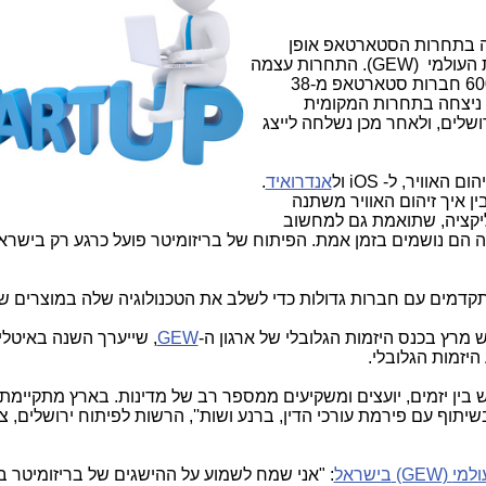
ה בתחרות הסטארטאפ אופן
 העולמי
.(GEW)
התחרות עצמה
נערכה במשך קרוב לשנה, כאשר יותר מ-600 חברות סטארטאפ מ-38
 ניצחה בתחרות המקומית
לים, ולאחר מכן נשלחה לייצג
וויר, ל- iOS ול
אנדרואיד
.
ן איך זיהום האוויר משתנה
קציה, שתואמת גם למחשוב
ם נושמים בזמן אמת. הפיתוח של בריזומיטר פועל כרגע רק בישראל
מים עם חברות גדולות כדי לשלב את הטכנולוגיה שלה במוצרים ש
ש מרץ בכנס היזמות הגלובלי של ארגון ה-
GEW
,
שייערך השנה באיטלי
.
ין יזמים, יועצים ומשקיעים ממספר רב של מדינות. בארץ מתקיימת
שיתוף עם פירמת עורכי הדין, ברנע ושות'', הרשות לפיתוח ירושלים, צ
ולמי
(GEW)
בישראל
: "אני שמח לשמוע על ההישגים של בריזומיטר ב