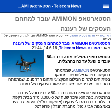
Telecom News - הסטארטאפ AMI...
הסטארטאפ AMIMON עובר למתחם
העסקים של רעננה
דף הבית
>>
חדשות סטארטאפים
>> הסטארטאפ AMIMON עובר למתחם העסקים של
רעננה
הסטארטאפ
AMIMON
עובר למתחם העסקים של רעננה
מאת:
מערכת
Telecom News
, 14.6.16, 21:44
הסטארטאפ המצליח מונה כבר כ-80
עובדים ופעל עד כה בהרצליה.
הסטארטאפ
AMIMON
,
שמתמחה
בתקשורת וידאו אלחוטית, ומתמקד
בפיתוחים לתחום הצילום המקצועי ותחום הרחפנים, שמתפתח
במהירות, מעביר את משרדיה לאזור העסקים של רעננה.
הסטארטאפ המצליח מונה כבר כ-80 עובדים ופעל עד כה
בהרצליה. כעת הוא שוכר שטח של כ-3,000 מ"ר בבית רקפת
בבעלות חברת מגדלי עסקים (אחזקות בע"מ). העסקה בוצעה
באמצעות אבי גינפל, מחברת הנדל"ן פרופרטק.