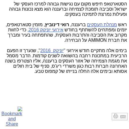
הסטארטאפ חיפש מקום עם נגישות גבוהה למרכז העסקי של
ישראל וסביבה תומכת לצמיחה וברעננה הוא מצא נכונות גבוהה
ופעילות נמרצת לתמיכה בעסקים.
ראש
מנהלת העסקים
ברעננה,
רואי דינוביץ
, מזמין סטארטאפים,
יזמים ומפתחים להשתתף בחודש
אירועי יוניטק 2016,
כדי לחוות
מקרוב את הסביבה והתרבות העסקית, שהתפתחה בעיר ומברך
את חברת
AMIMON
על הבחירה.
בימים אלה מתקיים חודש אירועי "
יוניטק 2016
", שנערך זו הפעם
הרביעית במתכונת רחבה בהשוואה לשנים קודמות. הדבר מסמל
את מגמת הצמיחה של אזור העסקים ברעננה, אליו הצטרפו בשנה
האחרונה חברות רבות כגון משרדי ריג'ס, סניף של בית חולים
אסותא ובימים אלה החלה בנייתו של קמפוס טבע.