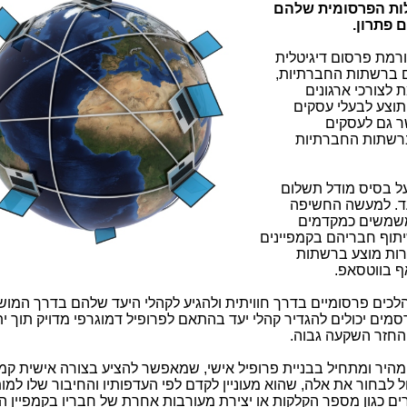
לות הפרסומית שלהם
 פתרון.
מת פרסום דיגיטלית
ם ברשתות החברתיות,
לצורכי ארגונים
תוצע לבעלי עסקים
ר גם לעסקים
ברשתות החברתיות
ל בסיס מודל תשלום
עד. למעשה החשיפה
משמשים כמקדמים
תוף חבריהם בקמפיינים
רות מוצע ברשתות
אף בווטסאפ.
ם פרסומיים בדרך חוויתית ולהגיע לקהלי היעד שלהם בדרך המו
 יכולים להגדיר קהלי יעד בהתאם לפרופיל דמוגרפי מדויק תוך יתר
והחזר השקעה גבוה.
יר ומתחיל בבניית פרופיל אישי, שמאפשר להציע בצורה אישית קמפ
 לבחור את אלה, שהוא מעוניין לקדם לפי העדפותיו והחיבור שלו למות
ם כגון מספר הקלקות או יצירת מעורבות אחרת של חבריו בקמפיין ה