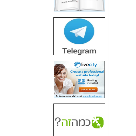
חשיפת חשד לשחיתות
הדומה לזו של "תיק
4000" אך בתחום
הסלולר -
כאן
חשיפת מה שלא
רוצים שתדעו בעניין
פריסת אנלימיטד
(בניחוח בלתי נסבל) -
כאן
חשיפה: איוב קרא
אישר לקבוצת סלקום
בדיוק מה שביבי אישר
ל-Yes ולבזק -
כאן
האם השר איוב קרא
היה צריך בכלל לחתום
על האישור, שנתן
לקבוצת סלקום? -
כאן
האם ביבי וקרא קבלו
בכלל תמורה עבור
ההטבות הרגולטוריות