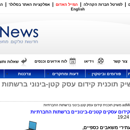
|
|
|
|
לפורטל חברות הקהילה
המייל האדום
אפלקציות האתר בסלולר
הר
English
צור קשר
וידיאו
לוח אירועים וכנסים
שאלות ותשו
פורומים וביטקוין
דעות ומחקרים
צרכנות
רטאפ adMingle משיק תוכנית קידום עסק קטן-בינוני ברשתות
ידום עסקים קטנים-בינוניים ברשתות החברתיות
ניים (SMB), שאינם עתירי משאבים כספיים,