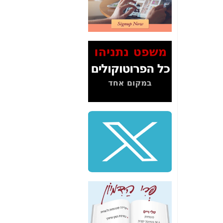
2" על תעלולי השר
משה כחלון -
כאן
המשך חשיפת הבלוף
ששמו "מהפיכת
הסלולר" ואיך מסרסים
את הנתונים לציבור -
כאן
סיכום ביקור בסיליקון
ואלי - למה 3 הגדולות
משקיעות ומפתחות
באותם תחומים -
כאן
שלמה פילבר (עד
לאחרונה מנכ"ל משרד
התקשורת) - עד
מדינה? הצחקתם
אותי! -
כאן
"יש אפליה בחקירה"?
חשיפה: למה השר
משה כחלון לא נחקר
עד היום? -
כאן