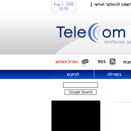
|
שמה לניוזלטר חודשי
RSS
המייל האדום
בות
בקהילה
לגיקים