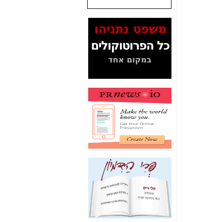
שנתנו לסלקום? -
כאן
המסמכים בנושא בזק-
Yes (תיק 4000)
מוכיחים "תפירת תיק"
לאיש הלא נכון! -
כאן
עובדות ומסמכים
המוסתרים מהציבור:
האם ביבי כשר
תקשורת עזר לקב'
בזק? -
כאן
מה מקור ה-Fake
News שהביא לתפירת
תיק לביבי והעלמת
החשודים הנכונים -
כאן
אחת הרגליים של "תיק
4000 התפור"
התמוטטה היום
בניצחון (כפול) של בזק
-
כאן
איך כתבות מפנקות