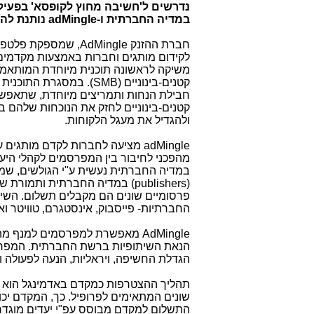
נדרשים ל'חשיבה מחוץ לקופסא' בפעי
במדיה החברתית ו-
adMingle
נותנת להם
חברת ההזנק
AdMingle
, שמספקת פלטפור
לקידום מותגים וחברות באמצעות מקדמי
משיקה לראשונה תוכנית מיוחדת המותאמת 
קטנים-בינוניים
SMB)
). במסגרת התוכנית 
חבילת הנחות ותמריצים מיוחדת, שתאפש
קטנים-בינוניים לחזק את הנוכחות שלהם 
ולהגדיל את מעגל הלקוחות.
adMingle
מציעה לחברות לקדם מותגים ע
מהפכני לחיבור בין המפרסמים לקהלי הי
במדיה החברתית נעשית ע"י הגולשים, ש
(publishers)
במדיה החברתית ותמורת שי
פרסומיים שונים הם מקבלים תשלום. השי
החברתיות- פייסבוק, אינסטגרם, טוויטר ו
AdMingle
מאפשרת למפרסמים למנף מהלכי
הנאת השיתופיות ברשת החברתית. המפרסמים
הגדלת החשיפה, ויראליות, הנעה לפעולה 
תהליך ההצטרפות כמקדם באדמינגל הוא מה
שונים המתאימים לפרופיל. כך, המקדם יכול
התשלום למקדם מבוסס עפ"י יעדים מוגדרי