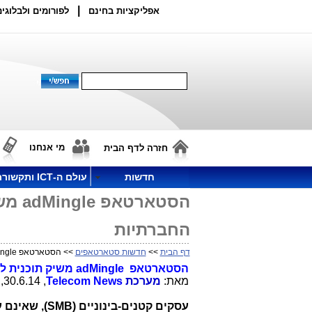
|
אפליקציות בחינם
לפורומים ולבלוגים
מי אנחנו
חזרה לדף הבית
חדשות
עולם ה-ICT ותקשורת
הסטא
החברתיות
דף הבית
>>
חדשות סטארטאפים
>> הסטארטאפ adMingle משיק תוכנית קידום עסק קטן-בינוני ברשתות החברתיות
הסטארטאפ
adMingle
משיק תוכנית לק
מאת:
מערכת
Telecom News
, 30.6.14, 19:24
עסקים קטנים-בינו