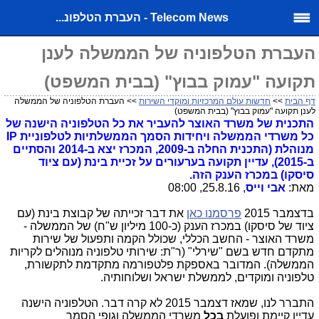
Telecom News - העברת הטלפונ...
העברת הטלפוניה של הממשלה לענן
תקועה "עמוק בבוץ" (בבית המשפט)
דף הבית
>>
חדשות עולם המרכזיות ומוקדי השירות
>> העברת הטלפוניה של הממשלה
לענן תקועה "עמוק בבוץ" (בבית המשפט)
התכנית של משרד האוצר להעביר את כל הטלפוניה הישנה של
כל משרדי הממשלה ויחידות הסמך הממשלתיות לטלפוניית IP
מנוהלת (התכנית החלה ב-2009, המכרז יצא ב-2014 והסתיים
ב-2015), עדיין תקועה בערעורים על זכיית בינת (עם ציוד
סיסקו) במכרז הענק הזה.
מאת:
אבי וייס
, 25.8.16, 08:00
בדצמבר 2015
פרסמנו כאן
את דבר זכייתה של קבוצת בינת (עם
ציוד של סיסקו) במכרז הענק (כ-100 מיליון ש"ח) של הממשלה -
משרד האוצר - החשב הכללי, שכולל הקמה ותפעול ש
ל שירות
מתקדם חדש בשם "שירלי" (ר"ת: שירותי טלפוניה מנוהלים לקריות
הממשלה). המדובר באספקת פלטפורמה מתקדמת לתקשורת,
טלפוניה ומוקדים, לממשלת ישראל ושלוחותיה.
התברר לנו, שמאז דצמבר 2015 לא קרה דבר. הטלפוניה הישנה
עדיין קיימת ופועלת
בכל
משרדי הממשלה וגופי הסמך