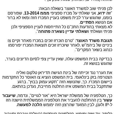
לכן פניתי שוב למשרד האוצר בשאלה הבאה:
"
זה ידוע
, אני שאלתי על מכרז ספציפי
מממ 13-2014
, שפורסם
בזמנו, שהוגש ערר לבית משפט בעניין המכרז הזה ומאז לא ברור
אם הנושא
הסתיים
.
לא מצאתי בהודעות התכ"ם כל התייחסות לעניין הספציפי ולכן
פניתי ושאלתי
ושאלתי עדיין נשארה פתוחה
".
תגובת משרד האוצר
: "טרם הוכרזו זוכים במכרז מאחר וקיים צו
ביניים של ביהמ"ש
.
לאחר שיוכרזו זוכים תוצאות המכרז יפורסמו
כנהוג בשאר המקרים".
בבדיקה בבית המשפט עולה, שאין עדיין צפי לסיום הדיונים בערר,
שהוגש בנושא זה.
את הערר נגד זכייתה של בינת הגישה תדיראן טלקום ואליה
הצטרפה בזק בינלאומי. בית המשפט הוציא צו האוסר כל התקדמות
ביישום המכרז. כך, שהנושא הזה "תקוע עמוק בבוץ". ברגע
שתתקבל בבית המשפט איזו החלטה מחייבת, נעדכן בהתאם.
כך, הטלפוניה של ממשלת ישראל היא "אור לגויים", ונדמה,
שיעבור
עשור
בין ההחלטה להעביר את הטלפוניה הממשלתית הישנה הזו
ל-IP ולענן, לבין המועד שהרצון הזה ימומש
הלכה למעשה
.
כלומר, עד שזה ימומש, הטלפוניה העסקית (בעולם) עוברת ותעבור