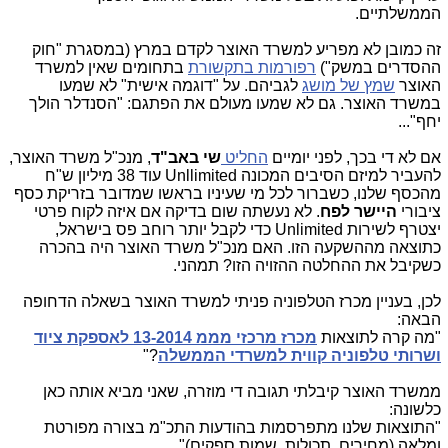
הממשלתיים.
זה כמובן לא מפריע למשרד האוצר לקדם במרץ (במסגרת "חוק
ההסדרים במשק")
רפורמות בתקשורת
בתחומים שאין למשרד
האוצר
שמץ של מושג
לגביהם. על "דוגמה אישית" לא שמעו
במשרד האוצר. גם לא שמעו מעולם את הפתגם: "הסנדלר הולך
יחף"...
אם לא די בכך, לפני יומיים
החליט
שי באב"ד
, מנכ"ל משרד האוצר,
להעביר למיזם הסיבים המכונה Unllimited עוד 38 מיליון ש"ח
מהכסף שלנו, כשברור לכל מי שעיניו בראשו שמדובר בזריקת כסף
ציבורי
היישר לפח
. לא נעשתה שום בדיקה אם איזה לקוח פרטי
יצטרף לשירות Unlimited כדי לקבל יותר רוחב פס בישראל,
כתוצאה מההשקעה הזו. האם מנכ"ל משרד האוצר היה בהכרה
כשקיבל את ההחלטה ההזויה הזו? תמהני.
לכן, בעניין מכרז הטלפוניה פניתי למשרד האוצר בשאלה הדחופה
הבאה:
"מה קרה לתוצאות
מכרז מרכזי מממ
13-2014
לאספקת ציוד
ושרותי טלפוניה קווית למשרדי הממשלה
?"
ממשרד האוצר קיבלתי תגובה די מוזרה, שאני מביא אותה כאן
כלשונה:
"התוצאות שלנו מתפרסמות בהודעות התכ"מ בצורה מפורטת
ומלאה (מחירים, תכולות, שמות ספקים)".