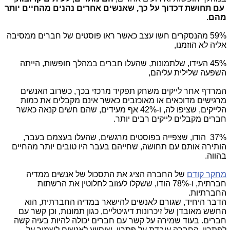
עם תחושת דכדוך על כך, שאנשים אחרים נהנים מהחיים יותר
מהם.
59%
מהנסקרים חשו עצב כאשר ראו פוסטים של חברים ממסיבה
אליה לא הוזמנו,
45% העידו, שלתמונות, שהעלו חברים במהלך חופשות, הייתה
השפעה שלילית עליהם,
המרדף אחר לייקים משחק תפקיד מרכזי בכך, כשרוב האנשים
מרגישים מדוכאים או מאוכזבים כאשר אינם מקבלים את כמות
הלייקים, שציפו לה, ו-42% אף מעידים, שהם חשים קנאה כאשר
חברים מקבלים לייקים רבים יותר.
37% הודו, שצפייה בפוסטים מרגשים, שהעלו בעצמם בעבר,
הותירה אותם עם תחושה, שחייהם בעבר היו טובים יותר מהחיים
בהווה.
מחקר קודם
של החברה הציג את התסכול של אנשים ממדיה
חברתית, ו-78% הודו, ששקלו לעזוב לחלוטין את הרשתות
החברתיות.
הדבר היחיד, שגורם לאנשים להישאר במדיה החברתית, הוא
החשש מאובדן של זיכרונות דיגיטליים, כגון תמונות, וכן קשר עם
חברים. בעוד שמירה על קשר עם חברים יכולה להיות בעיה קשה
לפתרון, החברה עובדת על פתרון, שיסייע לאנשים לשמור על