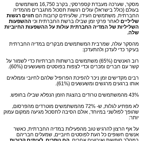
מסקר, שערכה מעבדת קספרסקי, בקרב 16,750 משתמשים
בעולם (כולל בישראל) עולים רגשות תסכול מתגברים מהמדיה
החברתית. משתמשים העידו, שלעיתים קרובות הם
חווים רגשות
שליליים
לאחר פרקי זמן שבילו ברשת החברתית וכי
ההשפעות
השליליות של המדיה החברתית עולות על ההשפעות החיוביות
שלה.
מהסקר עולה, שמרבית המשתמשים מבקרים במדיה החברתית
בעיקר כדי לעדכן ולהתעדכן:
רוב האנשים (
65%
) משתמשים ברשתות חברתיות כדי לשמור על
קשר עם חברים ומכרים וכדי לצפות בפוסטים משעשעים (
60%
).
רבים מקדישים זמן ניכר להפיכת הפרופיל שלהם לחיובי וממלאים
אותו ברגעים מרגשים ומשעשעים (
61%
).
43%
מהמשתמשים טרודים בהצגת הזמן הנפלא שבילו בחופש.
לא מפתיע לגלות, ש-
72%
מהמשתמשים מוטרדים מהפרסום,
שהופך לפולשני במיוחד, אולם הסיבה לתסכול מגיעה ממקום עמוק
יותר:
על אף הרצון להרגיש טוב מהפעילות במדיה החברתית, כאשר
אנשים חשופים כל העת לפוסטים חיוביים, שמעלים חבריהם
במהלך חופשות ואירועים אחרים,
הם נותרים, לעיתים קרובות,