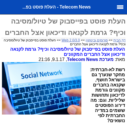
Telecom News - העלת פוסט בפ...
העלת פוסט בפייסבוק של טיול/מסיבה
וכיף? גרמת לקנאה ודיכאון אצל החברים
דף הבית
>>
פורומים וביטקוין
>>
Web 2.0/3.0
>> העלת פוסט בפייסבוק של טיול/מסיבה
וכיף? גרמת לקנאה ודיכאון אצל החברים
העלת פוסט בפייסבוק של טיול/מסיבה וכיף? גרמת לקנאה
ודיכאון אצל החברים המקוונים
מאת:
מערכת
Telecom News
, 9.1.17, 21:16
רשת לא-חברתית:
מחקר שנערך גם
בישראל חושף,
שקנאה בחברים
מקוונים גורמת
לדיכאון ותחושות
שליליות. וגם: מה
דירוג הפוסטים
ששמים במדיה
החברתית לפי
נושאים?