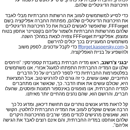
הזיכרונות הדיגיטליים שלהם.
כדי לסייע למשתמשים לעזוב את הרשתות החברתיות מבלי לאבד
את הזיכרונות הדיגיטליים שלהם, מפתחת החברה אפליקציה בשם
FFForget
, שתאפשר לאנשים לגבות את כל הזיכרונות הדיגיטליים
שלהם מהרשתות החברתיות ולשמור עליהם בקונטיינר אחסון בטוח
ומוצפן. אפליקציית
FFForget
צפויה לצאת במהלך השנה.
משתמשים המעוניינים בכך יכולים להירשם
ב-
ffforget.kaspersky.com
כדי לקבל עדכונים, לספק משוב
ולהשפיע על בניית האפליקציה.
יבגני צ'רשנב
, ראש מדיה חברתית במעבדת קספרסקי: "היחסים
שלנו עם המדיה החברתית התפתחו למעגל אכזרי. אנו משתמשים
בפלטפורמות החברתיות כדי לספר לחברינו על כל הדברים
החיוביים, שאנו עושים, כי זה גורם לנו להרגיש טוב. אבל המציאות
היא, שכולם עושים את אותו הדבר. כך, שכאשר אנו מתחברים
למדיה החברתית, אנו מופגזים באינספור תמונות ופוסטים, שהעלו
חברים, והרושם הוא, שהם נהנים מהחיים יותר מאיתנו.
קל לראות מדוע אנשים נותרים עם תחושת דיכאון, ומדוע כל כך
הרבה אנשים שוקלים לעזוב את המדיה החברתית לחלוטין. הקושי
הוא, שאנשים מרגישים לכודים מפני שרבים מהזיכרונות היקרים
שלהם אוחסנו במדיה החברתית, והם אינם רוצים לאבד את הגישה
אליהם".