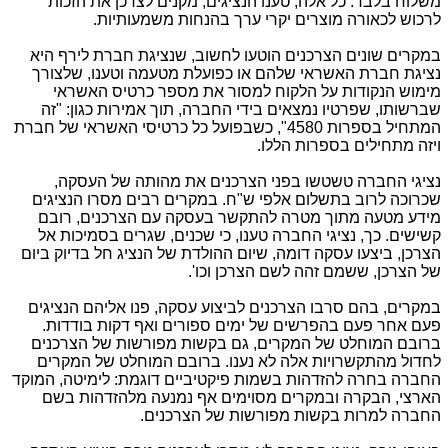
משלוח בלבד. כל אלה, טענו הנציגים, מקנים לצרכן את הזכות
לרכוש לכאורה מוצרים יקרי ערך בהנחות משמעותיות.
במקרים שונים הצרכנים הוטעו לחשוב, שנציגת חברת לירף היא
נציגת חברת האשראי שלהם או כפועלת מטעמה וטענו, שלצורך
מימוש הנקודות על הלקוח למסור את מספר כרטיס האשראי
שברשותו, שפרטיו נמצאים בידי החברה, תוך אמירות כגון: "זה
המתחיל בספרות 4580", כשבפועל כל כרטיסי האשראי של חברת
ויזה מתחילים בספרות הללו.
נציגי החברה טשטשו בפני הצרכנים את מהותה של העסקה,
שכרוכה לרוב בתשלום אלפי ש"ח. במקרים רבים מסרו הנציגים
מידע מטעה מתוך מטרה להתקשר בעסקה עם הצרכנים, רובם
קשישים. כך, נציגי החברה טענו, כי שכנים, שגרים בסמיכות אל
הצרכן, ביצעו עסקה דומה, שיום ההולדת של הנציג חל בדיוק ביום
של הצרכן, ששמם זהה לשם הצרכן וכו'.
במקרים, בהם סרבו הצרכנים לביצוע עסקה, פנו אליהם הנציגים
פעם אחר פעם בהפרשים של ימים ספורים ואף דקות בודדות.
ברובם המוחלט של המקרים, גם בקשות מפורשות של הצרכנים
לחדול מהתקשרויות אלה לא נענו. ברובם המוחלט של המקרים
החברה בחרה להזדהות בשמות פיקטיביים דוגמת: לימיטה, המוקד
הארצי, הבקרה ובמקרים מסוימים אף נמנעה מלהזדהות בשם
החברה למרות בקשות מפורשות של הצרכנים.