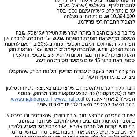
לחברת לירף - בי.אל.פי (ישראל) בע"מ
על כוונתה להטיל עליה עיצום כספי בסך
10,394,000 ₪. כוונת החיוב נשלחה
למנכ"ל החברה
רפי פרידמן.
מדובר בעיצום הגבוה ביותר, שהרשות הטילה על עוסק, גובה
העיצום מדגיש את חומרת ההפרות שנעשו ע"י החברה. לחברה אין
הפרות קודמות ולכן העיצום הכספי יופחת ב-20% בהתאם לתקנות
הגנת הצרכן. יודגש ,שלחברה קיימת זכות טיעון עפ"י הוראות חוק
הגנת הצרכן לטעון הן כנגד הכוונה להטיל עיצום כספי והן לעניין
סכומו וזאת בתוך 45 ימים ממועד מסירת ההודעה.
החקירה החלה בעקבות עבודת מודיעין ותלונות רבות, שהתקבלו
מצרכנים, מהחקירה עולה כי:
חברת לירף פנתה למספר רב של צרכנים באמצעות שיחות טלפון
יזומות (טלמרקטינג) כדי לבצע עסקאות מכר מרחוק, ובנוסף
הפעילה 2 אתרי אינטרנט
www.liraf.co.il
,
www.majnoon.co.il
בהם הציעה לצרכנים הצעות לקניית מוצרים שונים.
שיחות המכירה התבצעו תוך יצירת רושם, שהצרכנים זכו בפרס או
בהטבה מסוימת. הצרכנים הוטעו לחשוב, שמדובר במתנה,
במימוש נקודות של חברת אשראי, או בפרס לרגל מאורע כלשהו.
לעיתים נטען, שיש לממש את ההטבה באופן מידי ובתשלום דמי