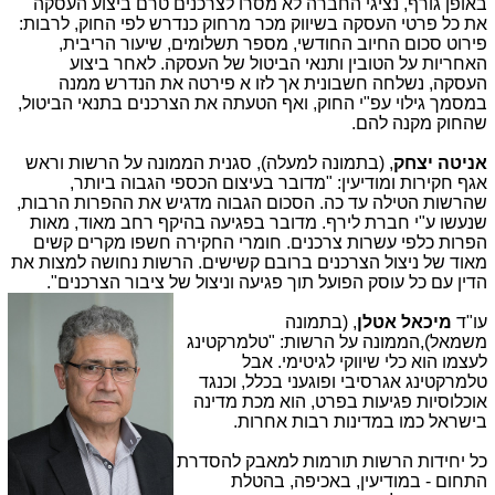
באופן גורף, נציגי החברה לא מסרו לצרכנים טרם ביצוע העסקה
את כל פרטי העסקה בשיווק מכר מרחוק כנדרש לפי החוק, לרבות:
פירוט סכום החיוב החודשי, מספר תשלומים, שיעור הריבית,
האחריות על הטובין ותנאי הביטול של העסקה. לאחר ביצוע
העסקה, נשלחה חשבונית אך לזו א פירטה את הנדרש ממנה
במסמך גילוי עפ"י החוק, ואף הטעתה את הצרכנים בתנאי הביטול,
שהחוק מקנה להם.
אניטה יצחק
, (בתמונה למעלה), סגנית הממונה על הרשות וראש
אגף חקירות ומודיעין: "מדובר בעיצום הכספי הגבוה ביותר,
שהרשות הטילה עד כה. הסכום הגבוה מדגיש את ההפרות הרבות,
שנעשו ע"י חברת לירף. מדובר בפגיעה בהיקף רחב מאוד, מאות
הפרות כלפי עשרות צרכנים. חומרי החקירה חשפו מקרים קשים
מאוד של ניצול הצרכנים ברובם קשישים. הרשות נחושה למצות את
הדין עם כל עוסק הפועל תוך פגיעה וניצול של ציבור הצרכנים".
עו"ד
מיכאל אטלן
, (בתמונה
משמאל),הממונה על הרשות: "טלמרקטינג
לעצמו הוא כלי שיווקי לגיטימי. אבל
טלמרקטינג אגרסיבי ופוגעני בכלל, וכנגד
אוכלוסיות פגיעות בפרט, הוא מכת מדינה
בישראל כמו במדינות רבות אחרות.
כל יחידות הרשות תורמות למאבק להסדרת
התחום - במודיעין, באכיפה, בהטלת