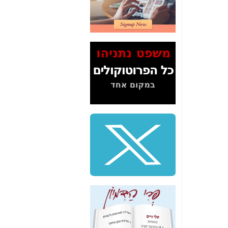
2" על תעלולי השר
משה כחלון -
כאן
המשך חשיפת הבלוף
ששמו "מהפיכת
הסלולר" ואיך מסרסים
את הנתונים לציבור -
כאן
סיכום ביקור בסיליקון
ואלי - למה 3 הגדולות
משקיעות ומפתחות
באותם תחומים -
כאן
שלמה פילבר (עד
לאחרונה מנכ"ל משרד
התקשורת) - עד
מדינה? הצחקתם
אותי! -
כאן
"יש אפליה בחקירה"?
חשיפה: למה השר
משה כחלון לא נחקר
עד היום? -
כאן