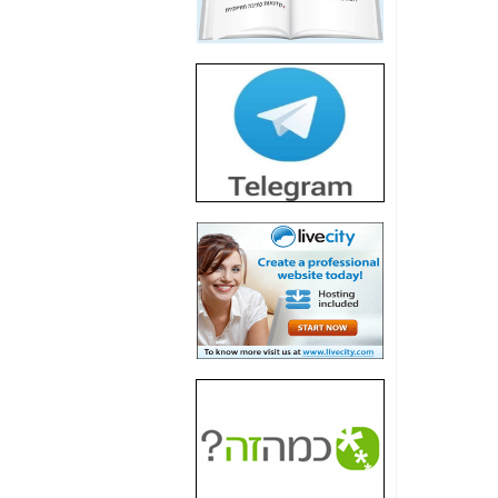
חשיפת חשד לשחיתות
הדומה לזו של "תיק
4000" אך בתחום
הסלולר -
כאן
חשיפת מה שלא
רוצים שתדעו בעניין
פריסת אנלימיטד
(בניחוח בלתי נסבל) -
כאן
חשיפה: איוב קרא
אישר לקבוצת סלקום
בדיוק מה שביבי אישר
ל-Yes ולבזק -
כאן
האם השר איוב קרא
היה צריך בכלל לחתום
על האישור, שנתן
לקבוצת סלקום? -
כאן
האם ביבי וקרא קבלו
בכלל תמורה עבור
ההטבות הרגולטוריות