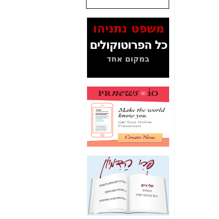
שנתנו לסלקום? -
כאן
המסמכים בנושא בזק-
Yes (תיק 4000)
מוכיחים "תפירת תיק"
לאיש הלא נכון! -
כאן
עובדות ומסמכים
המוסתרים מהציבור:
האם ביבי כשר
תקשורת עזר לקב'
בזק? -
כאן
מה מקור ה-Fake
News שהביא לתפירת
תיק לביבי והעלמת
החשודים הנכונים -
כאן
אחת הרגליים של "תיק
4000 התפור"
התמוטטה היום
בניצחון (כפול) של בזק
-
כאן
איך כתבות מפנקות