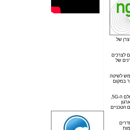
 כיצרן של
תאם לצרכים
נים של
ממש לשיטה
ר במקום
ארגון NGMN עסוק כיום בפיתוח הסכמות, עמדות ותקנים בתחום ה-LTE-Advanced וקידום תקנים ופיתוחים לעולם ה-5G,
. הארגון
 הטכניים
שבוע טוב לכל
ם בארגון NGMN הם: טווחי התדרים
הגולשים באשר
ת ל-IoT (ר"ת: Internet of Things), תאימות