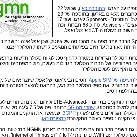
פים על הארגון
בחוברת כאן
), שכולל 22
מפעילי סלולר הגדולים בעולם, שנחשבים כחברים מלאים בארגון, בתוספת של 29
יצרני פתרונות לסלולר, שהם בגדר מעמד של "תומכים" - Sponsors לארגון ועוד 17
אוניברסיטאות ומכוני מחקר, שנחשבים "יועצים" - Advisors, סה"כ 68 חברות, זכה
הכניסה של Apple כחברה במעמד Sponsor הרבה יותר מפתיעה מהכניסה של אינטל, שכן אפל אינה נחשבת
הייתה מעורבת עד היום בפיתוחים הנוגעים לרשתות הסלולר עצמן.
ב-2006 כיוזמה של חברות הסלולר הגדולות במטרה לדחוף טכנולוגיות סלולר חדשות בה
ם הייחודיים של חברות הסלולר הגדולות בעולם, מול המפתחים והיצר
מיים הקיימים לעולם הסלולר.
לחשיפה של Apple SIM
, הסים הבינלאומי של אפל, שיוצר איום של 
ו לבחור לו את ספק הסלולר בכל רגע, בהתאם להצעה הטובה ביות
 בהחלפת הסים.
ח, למשל בסמסונג,
שהדגימה 5G
ברוחבי פס של 7.5 ג'יגה סל"ש
לולר הגדולים בעולם לארגון
3GPP
, שמאשר את התקנים והמפרטים
ופי תקינה נוספים בעולם התקשורת
כמפורט כאן
.
הנושאים המרכזיים המעסיקים כיום ויעסיקו גם בשנים הקרובות את פורום החברי
לשימוש ב-5G, פתרונות Offload ושילוב אנטנות סלולר עם WiFi, פתרונו