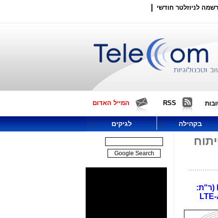
|
שמה לניוזלטר חודשי
RSS
המייל האדום
בות
בקהילה
לגיקים
 לפיתוח
אפל החלה לגלות מעורבות בעולם הסלולר, לא רק בדמות Apple SIM אלא גם בהצטרפות לארגון NGMN (ר"ת:
ינלאומיות בתחומי ה-LTE-Advanced