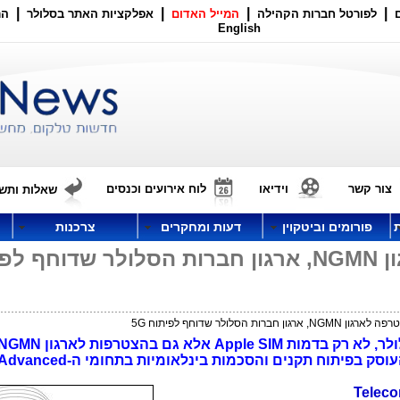
|
|
|
|
לפורטל חברות הקהילה
המייל האדום
אפלקציות האתר בסלולר
הר
English
צור קשר
וידיאו
לוח אירועים וכנסים
שאלות ותשו
פורומים וביטקוין
דעות ומחקרים
צרכנות
חברת אפל הצטרפה לארגון NGMN, ארגון חברות הסלולר שדוחף
ברות הסלולר שדוחף לפיתוח 5G
Next Generation Mobile Networks) העוסק בפיתוח תקנים והסכמות ב