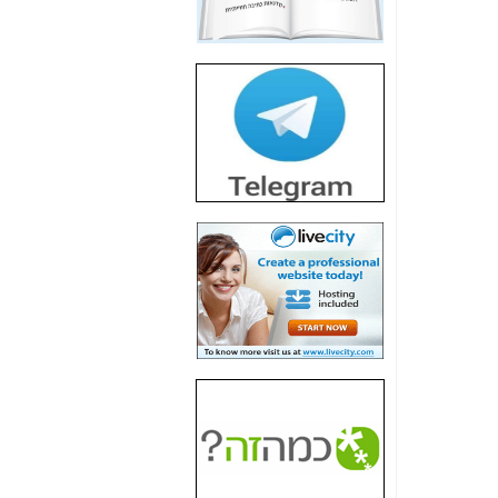
חשיפת חשד לשחיתות
הדומה לזו של "תיק
4000" אך בתחום
הסלולר -
כאן
חשיפת מה שלא
רוצים שתדעו בעניין
פריסת אנלימיטד
(בניחוח בלתי נסבל) -
כאן
חשיפה: איוב קרא
אישר לקבוצת סלקום
בדיוק מה שביבי אישר
ל-Yes ולבזק -
כאן
האם השר איוב קרא
היה צריך בכלל לחתום
על האישור, שנתן
לקבוצת סלקום? -
כאן
האם ביבי וקרא קבלו
בכלל תמורה עבור
ההטבות הרגולטוריות