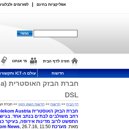
|
אפליקציות בחינם
לפורומים ולבלוגים
מי אנחנו
חזרה לדף הבית
חדשות
עולם ה-ICT ותקשורת
DSL
דף הבית
>>
חדשות
>>
חדשות השוק הקווי
>> חברת הבזק האוסטרית (Austria
רחב משולבים לבתים בנתב אחד. בגישה
התפשט לרוב מדינות אירופה, בעיקר כמענה למי שלא יו
מאת:
מערכת Telecom News
, 26.7.16, 11:50