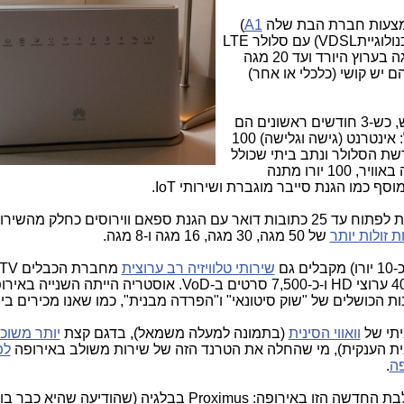
מצעות חברת הבת שלה
A1
)
לאזרחי אוסטריה שירות משולב DSL (בטכנולוגייתVDSL) עם סלולר LTE
, כדי לספק עד 100 מגה בערוץ היורד ועד 20 מגה
ם יש קושי (כלכלי או אחר)
השירות מוצע במחיר של 59.80 יורו לחודש, כש-3 חודשים ראשונים הם
ב-19.90 יורו לחודש. השירות הבסיסי כולל: אינטרנט (גישה וגלישה) 100
ם לרשת הסלולר ונתב ביתי שכולל
WiF בתקן ac עם רוחב פס של מעל 1 גיגה באוויר, 100 יורו מתנה
ף כמו הגנת סייבר מוגברת ושירותי IoT.
ת זולות יותר
של 50 מגה, 30 מגה, 16 מגה ו-8 מגה.
שירותי טלוויזיה רב ערוצית
השירות הטלוויזיוני כולל 110 ערוצי SD, כ-40 ערוצי HD ו-כ-7,500 סרטים ב-VoD. אוסטריה ה
ת הכושלים של "שוק סיטונאי" ו"הפרדה מבנית", כמו שאנו מכירים בי
תי של
וואווי הסינית
(בתמונה למעלה משמאל), בדגם קצת
יותר משוכ
ת הענקית), מי שהחלה את הטרנד הזה של שירות משולב באירופה
לפ
פה
.
הספקים הבולטים בדחיפת השיטה המשולבת החדשה הזו באירופה: Proximus בבלגיה (שהודיעה שהי