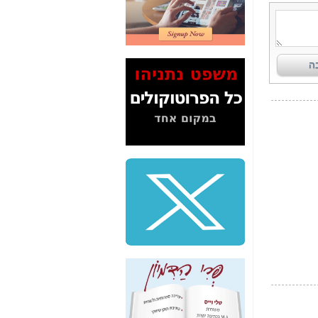
2" על תעלולי השר
משה כחלון -
כאן
המשך חשיפת הבלוף
ששמו "מהפיכת
הסלולר" ואיך מסרסים
את הנתונים לציבור -
כאן
סיכום ביקור בסיליקון
ואלי - למה 3 הגדולות
משקיעות ומפתחות
באותם תחומים -
כאן
שלמה פילבר (עד
לאחרונה מנכ"ל משרד
התקשורת) - עד
מדינה? הצחקתם
אותי! -
כאן
"יש אפליה בחקירה"?
חשיפה: למה השר
משה כחלון לא נחקר
עד היום? -
כאן