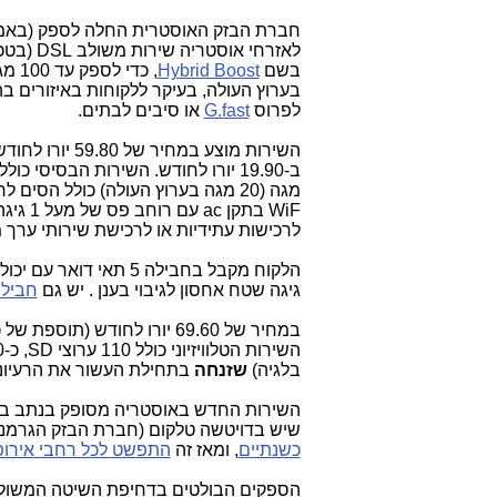
חברת הבזק האוסטרית החלה לספק (בא
בשם
Hybrid Boost
בערוץ העולה, בעיקר ללקוחות באיזורים בה
לפרוס
G.fast
או סיבים לבתים.
מגה (20 מגה בערוץ העולה) כולל הסי
לרכישות עתידיות או לרכישת שירותי ערך מוס
גיגה שטח אחסון לגיבוי בענן . יש גם
חבילו
במחיר של 69.60 יורו לחודש (תוספת של כ-10 יורו) מקבלים גם
בלגיה)
שזנחה
בתחילת העשור את הרעיונו
השירות החדש באוסטריה מסופק בנתב בי
שיש בדויטשה טלקום (חברת הבזק הגרמני
כשנתיים
, ומאז זה
התפשט לכל רחבי אירו