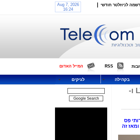
|
שמה לניוזלטר חודשי
RSS
המייל האדום
בות
בקהילה
לגיקים
חברת הבזק האוסטרית (Telekom Austria) החלה בשירות משולב LTE ו-
 אספקת שירותי פס
ומאז זה