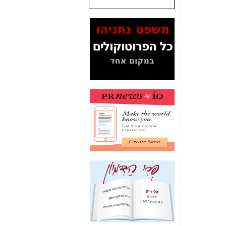
שנתנו לסלקום? -
כאן
המסמכים בנושא בזק-
Yes (תיק 4000)
מוכיחים "תפירת תיק"
לאיש הלא נכון! -
כאן
עובדות ומסמכים
המוסתרים מהציבור:
האם ביבי כשר
תקשורת עזר לקב'
בזק? -
כאן
מה מקור ה-Fake
News שהביא לתפירת
תיק לביבי והעלמת
החשודים הנכונים -
כאן
אחת הרגליים של "תיק
4000 התפור"
התמוטטה היום
בניצחון (כפול) של בזק
-
כאן
איך כתבות מפנקות