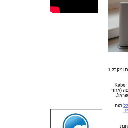
הלקוח מקבל בחבילה 5 תאי דואר עם יכולת לפתוח עד 25 כתובות דואר עם הגנת ספאם ווירוסים כחלק מהשירות ומקבל 1
מחברת הכבלים Kabel TV.
ייתה השנייה באירופה (אחרי
שראל.
לל
מזה
ני
שבוע טוב לכל
הגולשים באשר
א כבר בוחנת
הם!!!