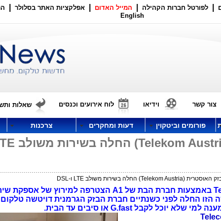
|
|
|
|
לפורטל חברות הקהילה
המייל האדום
אפלקציות האתר בסלולר
הר
English
צור קשר
וידיאו
לוח אירועים וכנסים
שאלות ותשו
פורומים וביטקוין
דעות ומחקרים
צרכנות
Telekom ) החלה בשירות משולב LTE ו-DSL
חברת הבזק האוסטרית Telekom Austria באמצעות חברת הבת של A1 הצטרפה למירוץ של
 הזו החלה לפני כשנתיים חברת הבזק הגרמנית דויטשה טלקום 
כל לקבל G.fast או סיבים עד הבית.