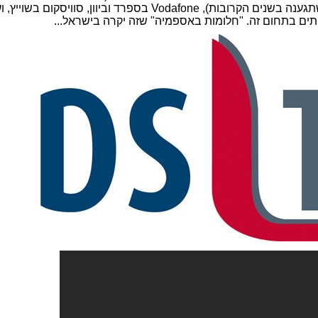
נתבים משולבים, שיתאימו לרשתות 5G. שתגענה בשנים הקרובות), Vodafone בספרד וביוון, סוויסקום בשו
ותים בתחום זה. "חלומות באספמיה" שזה יקרה בישראל...