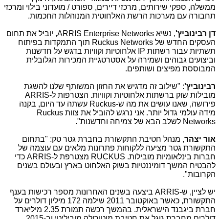
ממשלה, ספקי שירותים, מרכזי דיירים, ספורט / מועדוני בילוי ומרכזי
תחבורה עם מערכות הרשת האלחוטית המנוהלות החכמות.
דן רבינוביץ'
, נשיא
ARRIS Enterprise Networks
, יוביל את תחום
העסקים החדש של
Ruckus Networks
תוך התמקדות בפיתוח
תשתיות עבור רשתות
IP
אלחוטיות וקוויות בדגש על חדשנות
וביצועים גבוהים ושמירה על אסטרטגיית המכירות הגלובלית
המבוססת מפיצים ושותפים.
רבינוביץ'
: "שילוב זה מדגיש את החזון המשותף שלנו להשגת
מובילות שוק ברשתות אלחוטיות וקוויות. הצטרפות ל-
ARRIS
פירושה, שאנו עושים את מה ש-
Ruckus
עשתה עד היום, בקנה
מידה עולמי גדול יותר. אני נרגש להוביל את צוות
Ruckus
Networks
לשלב הבא של צמיחה וחדשנות".
אור יצהר
, מנהל חטיבת התקשורת בחברת גטר טק: "בתחום
התקשורת גטר מציעה ללקוחות פתרונות מלאים עם עוצמה של
חברות בינלאומיות מובילות.
RUCKUS
מצטרפת ל-
ARRIS
כדי
להבטיח המשך דומיננטיות בשוק האלחוט בארץ ובעולם בשנים
הקרובות".
יש לציין, ש-
ARRIS
ביצעה בשנים האחרונות מספר רכישות בענף
התקשורת, כאשר באוקטובר 2011 שילמה 172 מיליון דולרים על
חברת ביגבנד הישראלית. בהמשך רכשה תמורת 2.35 מיליארד
דולרים מחברת גוגל את חטיבת מוטורולה מוביליטי וב-2015