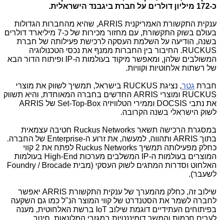
כ-172 מיליון דולרים על חברת ביגבנד הישראלית.
ענקית התקשורת האמריקנית
ARRIS
, שהיא מהחברות הגדולות
בעולם בשוק התקשורת, עם מחזור מכירות של כ-7 מיליארד דולרים
בשנה, הודיעה על השלמת העסקה לרכישת פעילותה של חברת
RUCKUS
. החיבור בין החברות ממנף את נכסי הטכנולוגיה
המשולבים שלהן, ומאפשר מיקוד בעולמות ה-
IP
ופיתוח הדור הבא
של רשתות אלחוטיות וקוויות.
חברת
גטר
, נציגת
RUCKUS
בישראל, תמשיך לשווק את מוצרי
RUCKUS
ומוצרי
ARRIS
החדשים בחברה המאוחדת, והיא תשווק
את נתבי
DOCSIS
וממירי הטלוויזיה
Set-Top-Box
של
ARRIS
לשוק הישראלי בשנה הקרובה.
במסגרת הרכישה תשאר
Ruckus Networks
חטיבה עצמאית
בתוך
ARRIS
ותהווה, למעשה, את זרוע ה-
Enterprise
של החברה.
כחלק מפעילותה תמשיך
Ruckus Networks
לפתח את 2 קווי
המוצרים בעולמות ה-
IP
המשלבים מערכות
High-End
בעולמות
האלחוט וסדרות המתגים לשוק העסקי (מבית
Foundry / Brocade
לשעבר).
שילוב זה, כחלק מהמערך של ענקית התקשורת
ARRIS
יאפשר
לחברה לשמר את הסטנדרט של קווי המוצר הנ"ל כמו גם השקעה
בפיתוחים העתידיים דוגמת שילוב
IoT
ברשת האלחוטית, מענה
לערים חכמות והמשך דומיננטיות במגזרי המלונאות, חינוך,