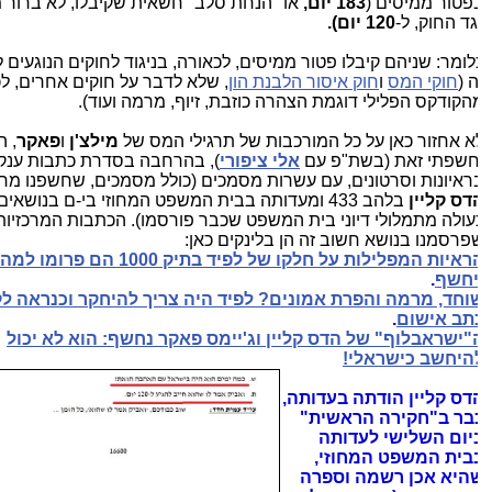
פטור ממיסים (
183 יום,
או "הנחת סלב" חשאית שקיבלו, לא ברור ממי
גד החוק, ל-
120 יום).
לומר: שניהם קיבלו פטור ממיסים, לכאורה, בניגוד לחוקים הנוגעים לנ
ה (
חוקי המס
ו
חוק איסור הלבנת הון
, שלא לדבר על חוקים אחרים, לכא
הקודקס הפלילי דוגמת הצהרה כוזבת, זיוף, מרמה ועוד).
א אחזור כאן על כל המורכבות של תרגילי המס של
מילצ'ן
ו
פאקר
, היו
חשפתי זאת (בשת"פ עם
אלי ציפורי
), בהרחבה בסדרת כתבות ענקית
ראיונות וסרטונים, עם עשרות מסמכים (כולל מסמכים, שחשפנו מחקי
דס קליין
בלהב 433 ומעדותה בבית המשפט המחוזי בי-ם בנושאים ה
עולה מתמלולי דיוני בית המשפט שכבר פורסמו). הכתבות המרכזיות,
פרסמנו בנושא חשוב זה הן בלינקים כאן:
הראיות המפלילות על חלקו של לפיד בתיק 1000 הם פרו
יחשף
.
וחד, מרמה והפרת אמונים? לפיד היה צריך להיחקר וכנראה לקב
תב אישום
.
"ישראבלוף" של הדס קליין וג'יימס פאקר נחשף: הוא לא יכול
היחשב כישראלי!
דס קליין הודתה בעדותה,
בר ב"חקירה הראשית"
יום השלישי לעדותה
בית המשפט המחוזי,
היא אכן רשמה וספרה