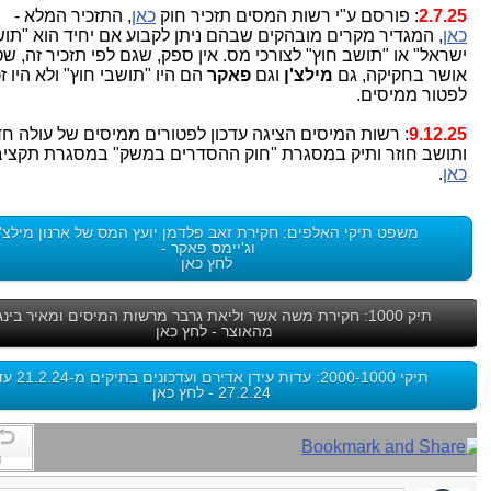
2.7.25
: פורסם ע"י רשות המסים תזכיר חוק
כאן
, התזכיר המלא -
כאן
,
המגדיר מקרים מובהקים שבהם ניתן לקבוע אם יחיד הוא "תושב
ישראל" או "תושב חוץ" לצורכי מס. אין ספק, שגם לפי תזכיר זה, שטר
אושר בחקיקה, גם
מילצ'ן
וגם
פאקר
הם היו "תושבי חוץ" ולא היו זכא
לפטור ממיסים.
9.12.25
: רשות המיסים הציגה עדכון לפטורים ממיסים של עולה חדש
ותושב חוזר ותיק במסגרת "חוק ההסדרים במשק" במסגרת תקציב 2026 -
כאן
.
משפט תיקי האלפים: חקירת זאב פלדמן יועץ המס של ארנון מילצ'ן
וג'יימס פאקר -
לחץ כאן
תיק 1000: חקירת משה אשר וליאת גרבר מרשות המיסים ומאיר בינג
מהאוצר - לחץ כאן
תיקי 2000-1000: עדות עידן אדירם ועדכונים בתיקים מ-21.2.24 עד
27.2.24 - לחץ כאן