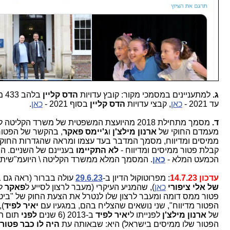
ג.
למתעניינים במסמכי מקור: קובץ עדויות
הדס קליין
בל
עד 2021 -
כאן
, קבצי עדויות
הדס קליין
בסוף 2021 -
כאן
.
ד.
מסמך מתחילת 2018 מהיועצת המשפטית של משרד הקליטה לגב
מעמדם החוקי של
ארנון מילצ'ן
ו
ג'יימס פאקר
, בהקשר של הפטורי
ממיסים ומדיווח, מסמך המדבר בעד עצמו ומראה שהגדרות החוק לג
קבלת פטור ממיסים ומדיווח -
לא התקיימו
בעניינם של השניים. המ
הכמעט המלא -
כאן
. המסמך המלא ממשרד הקליטה \ היועמ"שית -
עדכון 14.7.23
: מפרוטוקול הדיון ב-
29.6.23
עולה בברור (ראה גם ב
ב
של אלי ציפורי
כאן
), שהמניע העיקרי (מעבר לרצון לסייע ל
פאקר
להש
פטור ממס דומה ומעבר לרצון שלו לנטרל את הצעת החוק של "ביטול
הפטור מדיווח", שני נושאים שהצליח בהם, במגעיו עם
יאיר לפיד
), ה
של
ארנון מילצ'ן
לפנייתו ל
יאיר לפיד
ב-2013 (6 שנים
לפני
תום תק
הפטור שלו ממיסים בישראל) היא: שבאותה עת