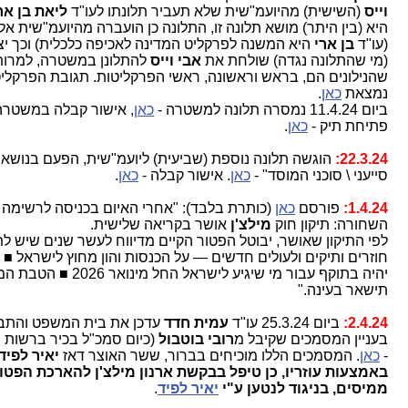
וייס
(השישית) מהיועמ"שית שלא תעביר תלונתו לעו"ד
ליאת בן ארי
,
היא (בין היתר) מושא תלונה זו, התלונה כן הועברה מהיועמ"שית אליה
(עו"ד
בן ארי
היא המשנה לפרקליט המדינה לאכיפה כלכלית) וכך יצא
(מי שהתלונה נגדה) שולחת את
אבי וייס
להתלונן במשטרה, למרות
שהנילונים הם, בראש וראשונה, ראשי הפרקליטות. תגובת הפרקליטו
נמצאת
כאן
.
ביום 11.4.24 נמסרה תלונה למשטרה -
כאן
, אישור קבלה במשטרה -
פתיחת תיק -
כאן
.
22.3.24:
הוגשה תלונה נוספת (שביעית) ליועמ"שית, הפעם בנושא "
סייעני \ סוכני המוסד" -
כאן
. אישור קבלה -
כאן
.
1.4.24:
פורסם
כאן
(כותרת בלבד): "אחרי האיום בכניסה לרשימה
השחורה: תיקון חוק
מילצ'ן
אושר בקריאה שלישית.
לפי התיקון שאושר, יבוטל הפטור הקיים מדיווח לעשר שנים שיש לתו
חוזרים ותיקים ולעולים חדשים — על הכנסות והון מחוץ לישראל ■ הת
יהיה בתוקף עבור מי שיגיע לישראל החל מינואר 2026 ■ הטבת המ
תישאר בעינה."
2.4.24:
ביום 25.3.24 עו"ד
עמית חדד
עדכן את בית המשפט והתביע
בעניין המסמכים שקיבל מ
רובי
בוטבול
(כיום סמכ"ל בכיר ברשות המ
-
כאן
. המסמכים הללו מוכיחים בברור, ששר האוצר דאז
יאיר לפיד,
באמצעות עוזריו, כן טיפל בבקשת ארנון מילצ'ן להארכת הפטור 
ממיסים, בניגוד לנטען ע"י
יאיר לפיד
.