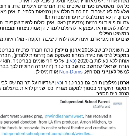
משהו אחריו. יש מאחוריו מלפניו ומעליו, שובל של ראיות.
כל אלו, משמשים כעדים שקטים נגדו. הם עדים אילמים נגדו. זו הוכח
שלעולם לא נשכחת. ההוכחות הללו אינן נמצאות בלחץ. הן אינן מאבד
זיכרון. הן לא מתבלבלות. זו עדות עובדתית!!
עדויות פיזיות ופורנזיות (מדעיות) כאלו, אינן יכולות להיות שקריות. הן ג
יכולות להסוות את עצמן או להיעלם לגמרי. הן אמת ניצחת ומנצחת,
במשפט הפלילי.
שום עדות מפי אדם, אינה יכולה להיות יציבה ותקפה - מול ראיות מדע
ב.
תשומת לב שב-2018
ארנון מילצ'ן
פתח חברה פרטית בבריטניה 
במקביל לרכישת טירה במחוז סאסקס שם (דרומית ללונדון), חברה 
אותה ללא פעילות ב-2020 (
כאן
). על פי הרישומים בבריטניה, הוא עדיי
אזרח ישראלי שנחשב כתושב בריטניה (ההגדרה החוקית לכך בבריטנ
למשל
לענייני מס
היא:
Non-Doms
או דומיסיל).
ארנון מילצ'ן
תורם גם בבריטניה ו
כאן
יש דיווח על תרומה שלו לביה"
המקומי היוקרתי בסמוך למקום מגוריו, כפי שניתן לראות בתצלום של
מנהל בית הספר: