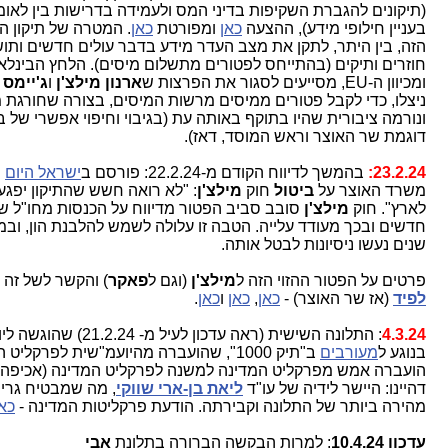
(תיקונים להגברת השקיפות בדיני המס ולעמידה בדרישות בין לאומיו
בעניין חילופי מידע), ההצעה
כאן
ומפורטת
כאן
. המטרה של תיקון הח
הזה, בין היתר, לתקן את מצב העדר מידע בדבר עולים חדשים ותושב
חוזרים ותיקים (בהתייחס לפטורים מתשלום מיסים). הלחץ הבינלאומ
ומכיוון ה-EU, מסייעים לסגור את הפרצות ש
ארנון מילצ'ן
ו
ג'יימס פ
ניצלו, כדי לקבל פטורים ממיסים מרשות המיסים, בצורה שחורגת מכ
ונורמה ציבורית שהיו בתוקף באותה עת (בגיבוי וחיפוי אפשרי של בכי
דוגמת שר האוצר וראש המוסד, דאז).
23.2.24:
בהמשך לדיווח הקודם מ-22.2.24: פורסם ב
ישראל היום
: מ
משרד האוצר על
ביטול
חוק
מילצ'ן
: "לא רואה חשש שהתיקון יפגע ב
לארץ". חוק
מילצ'ן
סובב סביב הפטור מדיווח על הכנסות מחו"ל של 
חדשים ובכך מעודד עלייה. הטבה זו עלולה לשמש להלבנת הון, ובמש
שנים נעשו ניסיונות לבטל אותה.
פרטים על הפטור ההזוי הזה ל
מילצ'ן
(וגם ל
פאקר
) והקשר לשל זה ל
י
לפיד
(אז שר האוצר) -
כאן
,
כאן
ו
כאן
.
4.3.24
: התלונה השישית (ראה עדכון לעיל מ- 21.2.24
בנוגע ל
מעורבים
ב"תיק 1000", שהועברה מהיועמ"שית לפרקליט המ
הועברה אמש מפרקליט המדינה למשנה לפרקליט המדינה (אכיפה כלכ
דהיינו: היישר לידיה של עו"ד
ליאת בן-ארי שווקי
, מה שמבטיח גריסה
מהירה ביותר של התלונה וקבירתה. הודעת פרקליטות המדינה -
כאן
.
עדכון 10.4.24
: למרות הבקשה הברורה בתלונת
אבי