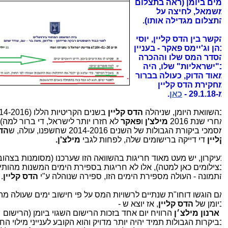
מים ביומן (ראה בתצלום
שמאל, לחיצה על
תצלום מגדילה אותו).
קשר בין הדס קליין, יוסי
הן וג'יימס פאקר - בעניין
סדר המס שלו וההכרה
"ישראליות" שלו, היה
אוד הדוק, כעולה בברור
חקירת הדס קליין
29.1. -
כאן
.
השוואת היומן, שניהלה
הדס קליין
רי שנת 2016
מילצ'ן
ו
פאקר
לא חזרו יותר לישראל, די ברור למה), מ
מכי ביקורת הגבולות של השנים 2014-2016 שחשפנו, עולה, ש
הדס
ליין
די דייקה ברישומים שלה, לפחות לגבי
מילצ'ן.
עיקרון, יש מעט מאוד חריגות בהשוואה הזו שערכנו (מסומנות בצהוב
צילומים כאן למטה), אלו לא חריגות בספירת הימים המשנות מהותית
תמונה - העולה מספירת הימים הזו, ספירה שנוהלה ע"י
הדס קליין
.
ם הוגשו דוחו"ת שנתיים לרשויות המס על פי חישוב ימים שעולה מהר
יומן של
הדס קליין
, אז יוצא ש -
 ארנון מילצ׳ן
הרוויח יום אחד בזכות הרישום השגוי ביומן (הרישום
ביקרות הגבולות תמיד יהיה יותר מדויק והוא הקובע לענייני מילוי החוק).