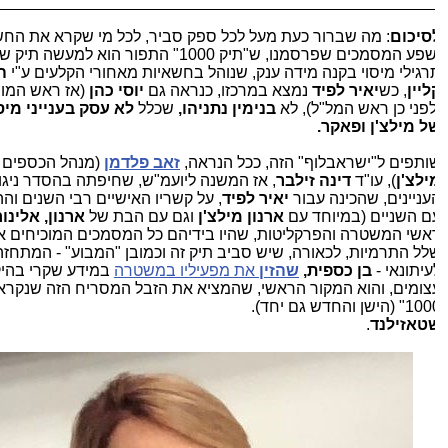
סיכום
: מה שברור כעת מעל לכל ספק סביר, לכל מי שקרא את החשי
ושפע המסמכים שפרסמנו, ש"תיק 1000" התפור הוא למעשה תיק של
רגילי מיסוי בקנה מידה ענק, שנוהל בחשאיות מאחורי הקלעים ע"י
הד
ליין
, כש
יאיר לפיד
נמצא במרכזו, כנראה גם
יוסי כהן
(אז ראש המוסד
לפני כן ראש המל"ל), לא
בנימין נתניהו,
שכלל
לא עסק בענייני מיסי
ל מילצ'ן ופאקר.
ותפים ל"ישראבלוף" הזה, ככל הנראה,
זאב פלדמן
(מנהל הכספים ש
ילצ'ן
), עו"ד
דינה זילבר
, אז המשנה ליועמ"ש, שחיפתה בהסדר ניגוד
עניינים, שהכינה עבור
יאיר לפיד
, על קשריו האישיים רבי השנים וההד
ם השניים (במיוחד עם
ארנון מילצ'ן
וגם עם הבת של
ארנון, אלינור
),
אשי המשטרה והפרקליטות, שהיו בידיהם כל המסמכים המוכיחים את
לל התרמיות, לכאורה, שיש סביב תיק זה וכמובן "המבוע" - המתחזה
עיתונאי -
בן כספית,
שהזין
את מפעיליו במשטרה
במידע שקרי בהיקפ
צומים, והוא המקור הראשי, שהמציא את הזבל המסריח הזה שנקרא "
 (הישן והחדש גם יחד).
טאזילנד
.