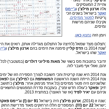
דס קליין
אחרי מועדי
שהיית 2 המעסיקים
לה
ארנון מילצ'ן
ו
ג'יימס
אקר
בישראל בשנים הכי
ריטיות
לפטור ממיסים
,
קיבלו שניהם מרשות
מיסים.
יומן הזה
נמצא
כאן
.
תצלום מצד שמאל (לחיצה על התצלום מגדילה אותו), רואים את היומן
נת 2014 בו
הדס קליין
סימנה את הימים בהם
ארנון מילצ'ן
ו
ג'יימס
אקר
שהו בישראל.
דובר בהטבות מס בשווי של
מאות מיליוני דולרים
(במצטבר) לכל א
הם, ואולי אף מעבר לזה.
שנת 2014 היא שנה קריטית והכי חשובה לצורך הספירה הזו של ימים, כ
201 הייתה השנה הראשונה
המשותפת
גם ל
מילצ'ן
וגם ל
פאקר,
שלשניהם היה פטור ממיסים (כל אחד מנימוק אחר:
מילצ'ן
כ'תושב חו
יק' ו
פאקר
כ'עולה חדש זמני'), בעקבות סדרת המפגשים החשאיים ש
ניהם עם
יאיר לפיד
(אז שר האוצר) במחצית 2013.
נה זו (2014),
ארנון מילצ'ן
היה בישראל
91 יום (!)
ו
ג'יימס פאקר
הי
ישראל
22 יום (!!!)
. המספרים הללו הרחוקים מאוד מדרישת החוק המ