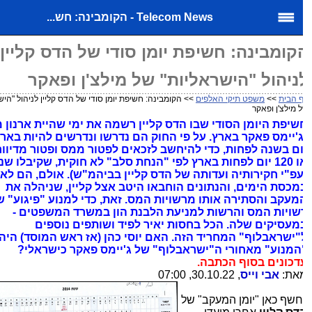
Telecom News - הקומבינה: חש...
קומבינה: חשיפת יומן סודי של הדס קליין
ניהול "הישראליות" של מילצ'ן ופאקר
 הבית
>>
משפט תיקי האלפים
>> הקומבינה: חשיפת יומן סודי של הדס קליין לניהול "הישרא
 מילצ'ן ופאקר
שיפת היומן הסודי שבו הדס קליין רשמה את ימי שהיית ארנון מיל
ום בשנה לפחות, כדי להיחשב לזכאים לפטור ממס ופטור מדיווחי
או 120 יום לפחות בארץ לפי "הנחת סלב" לא חוקית, שקיבלו שני
עפ"י חקירותיה ועדותה של הדס קליין בביהמ"ש). אולם, הם לא ע
מכסת הימים, והנתונים הוחבאו היטב אצל קליין, שניהלה את
מעקב והסתירה אותו מרשויות המס. זאת, כדי למנוע "פיגוע" של
שויות המס והרשות למניעת הלבנת הון במשרד המשפטים -
מעסיקים שלה. הכל בחסות יאיר לפיד ושותפים נוספים
"ישראבלוף" המחריד הזה. האם יוסי כהן (אז ראש המוסד) היה
המנוע" מאחורי ה"ישראבלוף" של ג'יימס פאקר כישראלי?
דכונים בסוף הכתבה.
את:
אבי וייס
, 30.10.22, 07:00
חשף כאן "יומן המעקב" של