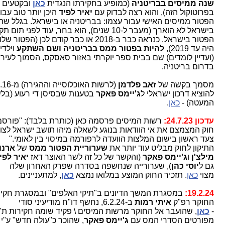
שנה ממיסים בבריטניה
(כמופיע בחקירתו הנגדית
כאן
ובקטעים נו
בפרוטוקול הזה), והוא רצה לבדוק עם
יאיר לפיד
היכן יותר טוב עבורו 
הפטור ממיסים האישי עבור עצמו: בבריטניה או בישראל. בגלל שהפ
בישראל לא הוארך (מעבר ל-10 שנים), הוא בחר, עוד לפני תום תק
הפטור בישראל, כנראה כבר ב-2018 או כבר קודם לכן (הפטור
היה עד 2019),
להיות בפטור ממס בבריטניה ושם השתקע
וילדיו 
(ועדיין לומדים) שם בבית ספר יוקרתי באזור סאסקס, הסמוך לעיר ברי
בדרום בריטניה.
מסמך בקשה של
זאב פלדמן
(לרשות האוכלוסייה והה
להוציא דרכון ישראלי ל
ג'יימס פאקר
בטענות שבסיסן די רעוע (בלשון
המעטה) -
כאן
.
עדכון 24.7.23:
רשות המיסים פרסמה כאן (כותרת בלבד): "פורסם ת
חוק המצמצם את אי הוודאות בנוגע לשאלה מיהו תושב ישראל לצורכ
צעד ראשון בישום המלצות הוועדה לרפורמה במיסוי בין לאומי."
התיקון לחוק מבליט עוד יותר את
שערוריית הפטור ממס
של
ארנון
מילצ'ן
ו
ג'יימס פאקר
(והקשר של כל זה לשר האוצר דאז
יאיר לפיד
גם ל
יוסי כהן
),
שערורייה שנחשפה בסדרה שפרק האחרון שלה
מצוי
כאן
. תזכיר החוק המוצע במלואו נמצא
כאן
, למתעניינים.
19.2.24:
במסגרת המשך הדיונים ב"תיקי האלפים" ובמסגרת חקירת
החוקר רפ"ק
איתי רמות
ב-6.2.24, נחשף דו"ח מודיעיני סודי
-
כאן
, שהועבר אל החוקר מרשות המיסים \ פקיד שומה חקירות ת"א ו
מפורטים הסדרי המס עם
ג'יימס פאקר
, שהוכר כ"עולה חדש" ע"י ר