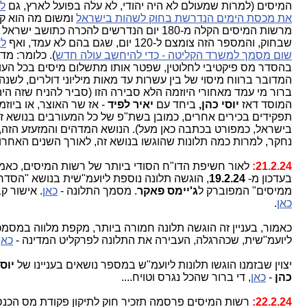
המיסים (למרות שמעולם לא היה יהודי, לא עלה בפועל לארץ, גם
לא 
את מכסת הימים הנדרשת בחוק לשהות בישראל
ומשום מה הוא קיב
מרשות המיסים הקלה מ-180 יום הנדרשים להכרה כתושב ישראל מ
שבחוק, והמספר הזה צומצם ל-120 יום, שגם בהם לא עמד, ואף
לא 
שום מסמך למשרד הקליטה - כדי להיחשב עולה חדש
). כלומר: מדוב
בהסדר מס פיקטיבי לחלוטין, שפטר אותו מתשלום מיסים בכל העולם
המדובר ברווח מיסוי של בין עשרות עד מאות מיליוני דולרים, לשנה, 
ברור מי עמד מאחורי היוזמה הלא סבירה הזו (סביר להניח שזה היה 
המוסד דאז
יוסי כהן,
ביחד עם
יאיר לפיד
- אז שר האוצר, או ביוזמת 
תפקידים בכירים אחרים, כמובן בשת"פ של כל המעורבים בנושא זה
בישראל, כמפורט בכתבה כאן מעל). הנושא המדהים והמזעזע הזה, כ
נחקר, למרות כמה תלונות שהוגשו בנושא זה, לאורך השנים האחרונו
21.2.24:
לאור חשיפת הדו"ח הסודי ביותר של רשות המיסים, כאמור
בעדכון מ-
19.2.24
, הוגשה תלונה נוספת ליועמ"שית בנושא "הסדר ה
ממיסים" המפוברק ל
ג'יימס
פאקר
. מסמך התלונה -
כאן
. אישור קבל
כאן
.
כאמור, בעניין זה הוגשה תלונה חמורה ביותר, מקפת מלווה במסמכי
ליועמ"שית, שכהרגלה, העבירה את התלונה לפרקליט המדינה -
כאן
.
יצוין שבזמנו
הוגשו תלונות ליועמ"ש במספר נושאים בעניינו של
יוסי
כהן
-
כאן
, די ברור שהכל נגרס וטויח....
22.2.24:
רשות המיסים פרסמה תזכיר חוק לתיקון פקודת מס הכנסה