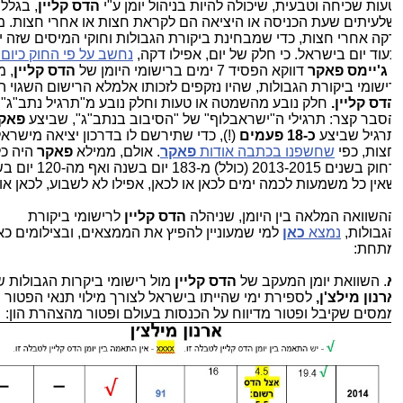
עות שכיחה וטבעית, שיכולה להיות בניהול יומן ע"י
הדס קליין
, בגלל
לעיתים שעת הכניסה או היציאה הם לקראת חצות או אחרי חצות. מס
קה אחרי חצות, כדי שמבחינת ביקורת הגבולות וחוקי המיסים שזה יי
עוד יום בישראל. כי חלק של יום, אפילו דקה,
נחשב על פי החוק כיום ש
ג'יימס פאקר
דווקא הפסיד 7 ימים ברישומי היומן של
הדס קליין
, מול
ישומי ביקורת הגבולות, שהיו נזקפים לזכותו אלמלא הרישום השגוי הז
דס קליין.
חלק נובע מהשמטה או טעות וחלק נובע מ"תרגיל נתב"ג".
סבר קצר: תרגילי ה"ישראבלוף" של "הסיבוב בנתב"ג", שביצע
פאקר
,
רגיל שביצע
כ-18 פעמים
(!), כדי שתירשם לו בדרכון יציאה מישראל 
צות, כפי
שחשפנו בכתבה אודות
פאקר
. אולם, ממילא
פאקר
היה כל 
רחוק בשנים 2013-2015 (כולל) מ-183 יום בשנה ואף מה-
אין כל משמעות לכמה ימים לכאן או לכאן, אפילו לא לשבוע, לכאן או ל
השוואה המלאה בין היומן, שניהלה
הדס קליין
לרישומי ביקורת
גבולות,
נמצא
כאן
למי שמעוניין להפיץ את הממצאים, ובצילומים כאן
תחת:
. השוואת יומן המעקב של
הדס קליין
מול רישומי ביקרות הגבולות של
רנון מילצ'ן,
לספירת ימי שהייתו בישראל לצורך מילוי תנאי הפטור הג
מסים שקיבל ופטור מדיווח על הכנסות בעולם ופטור מהצהרת הון: