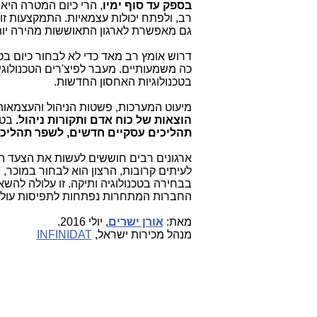
בספק עד סוף ימיו
, הרי כיום המטרה היא
רב, ולפתח יכולות עצמאיות. התמקצעות ז
גם מאפשרת לארגון התאוששות מהירה יות
דרוש אומץ רב מאד כדי לא לבחור כיום ב
כה משמעותיים. מעבר לפיצ'רים הטכנולוגי
בטכנולוגיות האחסון החדשות.
מיעוט המערכות, פשטות הניהול והעצמאות 
הוצאות של כוח אדם ותקורות ניהול.
בטו
תהליכים עסקיים חדשים, לשפר תהליכים
ארגונים רבים חוששים לעשות את הצעד הר
לעיתים קרובות, הרצון הוא לבחור במוכר, ב
בבחירה בטכנולוגיה ותיקה. זו עלולה להש
החברות המתחרות נפתחות לתפיסות עולם ח
מאת:
אורן ישרים
, יולי 2016.
מנהל מכירות ישראל,
INFINIDAT