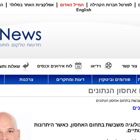
|
|
|
|
לפורטל חברות הקהילה
המייל האדום
אפלקציות האתר בסלולר
הר
English
צור קשר
וידיאו
לוח אירועים וכנסים
שאלות ותשו
פורומים וביטקוין
דעות ומחקרים
צרכנות
אחסון הנתונים
שבשת בתחום אחסון הנתונים
ים
נולוגיה משבשת בתחום האחסון, כאשר היתרונות
תיים.