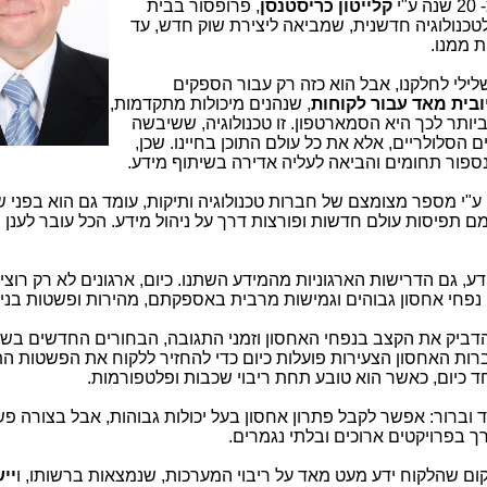
י
קלייטון כריסטנסן
, פרופסור בבית
כנולוגיה חדשנית, שמביאה ליצירת שוק חדש, עד
ת ממנו.
ילי לחלקנו, אבל הוא כזה רק עבור הספקים
ובית מאד עבור לקוחות
, שנהנים מיכולות מתקדמות,
יותר לכך היא הסמארטפון. זו טכנולוגיה, ששיבשה
הסלולריים, אלא את כל עולם התוכן בחיינו. שכן,
פור תחומים והביאה לעליה אדירה בשיתוף מידע.
"י מספר מצומצם של חברות טכנולוגיה ותיקות, עומד גם הוא בפני שינ
ם תפיסות עולם חדשות ופורצות דרך על ניהול מידע. הכל עובר לענן ו
ע, גם הדרישות הארגוניות מהמידע השתנו. כיום, ארגונים לא רק רוצ
נפחי אחסון גבוהים וגמישות מרבית באספקתם, מהירות ופשטות בניה
דביק את הקצב בנפחי האחסון וזמני התגובה, הבחורים החדשים בשכ
ברות האחסון הצעירות פועלות כיום כדי להחזיר ללקוח את הפשטות ה
ד כיום, כאשר הוא טובע תחת ריבוי שכבות ופלטפורמות.
ברור: אפשר לקבל פתרון אחסון בעל יכולות גבוהות, אבל בצורה פש
רך בפרויקטים ארוכים ובלתי נגמרים.
ום שהלקוח ידע מעט מאד על ריבוי המערכות, שנמצאות ברשותו, ו
יי