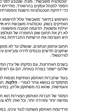
"טכנולוגיה משבשת", מונח, שנטבע לפני כ- 20 שנה ע"
הספר למנהל עסקים בהרווארד, מתייחס לט
כדי דחיקת הטכנולוגיות הישנות והמסורתיו
השימוש בתיאור 'משבשת' עלול להישמע של
הוותיקים בשוק. טכנולוגיה משבשת היא
חי
יעילות ופשטות. הדוגמה הטובה והפשוטה ב
לא רק את תחום שוק החומרה של הטלפונים 
היא העצימה את הרשתות החברתיות באינס
תחום אחסון הנתונים, שנשלט עד לא מזמן ע
שחקנים חדשים נכנסים לזירה ומביאים עימ
לווירטואלי.
בשנים האחרונות, עם נסיקתו של עידן המיד
שלהם יישמר בצורה בטוחה, הם גם רוצים 
בעוד שחברות האחסון הוותיקות מנסות לה
מתמקדים בנושא אחר לגמרי -
הלקוח
. ח
והגמישות, שהוא כה משתוקק אליהן, במיוח
המסר של חברות האחסון הצעירות הוא חד ו
גמישה יותר ומהירה יותר, וכל זאת, ללא צו
פרדיגמת האחסון משתנה לנגד עינינו. במק