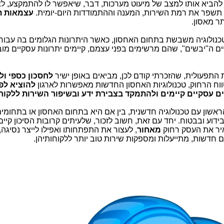
 להביא אותו למצב של מיעוט מערכות, דבר, שיאפשר לו להתמקצע, לצ
ו תשפר את רמת השירות, המענה וההתמודדות היום-יומית.
עצמאות ת
ר מאסון.
טכנולוגיה משבשת בתחום האחסון, כאשר היתרונות הגלומים בה עבו
ים ה"יבשים", שהם מרשימים בפני עצמם, קיימים יתרונות עסקיים מו
התפעולית, שהזכרתי קודם לכן, מביאים באופן ישיר
לחסכון כספי ו
וח הרחוק, טכנולוגיות האחסון החדשות מאפשרות לארגון
להוציא לפ
 עסקיים קיימים ולהתמקד בצבירת ידע ובשיפור השירות ללקוח
אשון עם טכנולוגיה חדשנית, בין אם היא בתחום האחסון או בתחומי
ידוע ובבטוח. יחד עם זאת, חשוב לזכור, שלעיתים קרובות הסיכון קיים
איר את העסק רחוק
מאחור
, לעצור את התפתחותו ואפילו לייצר נסיגה,
דשות, מתייעלות ומספקות שירות טוב יותר ללקוחותיהן.