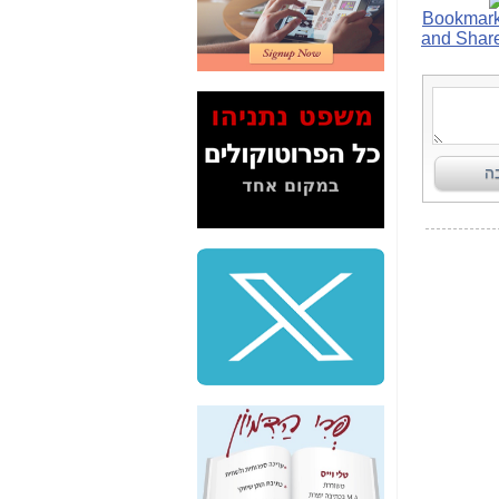
2" על תעלולי השר
משה כחלון -
כאן
המשך חשיפת הבלוף
ששמו "מהפיכת
הסלולר" ואיך מסרסים
את הנתונים לציבור -
כאן
סיכום ביקור בסיליקון
ואלי - למה 3 הגדולות
משקיעות ומפתחות
באותם תחומים -
כאן
שלמה פילבר (עד
לאחרונה מנכ"ל משרד
התקשורת) - עד
מדינה? הצחקתם
אותי! -
כאן
"יש אפליה בחקירה"?
חשיפה: למה השר
משה כחלון לא נחקר
עד היום? -
כאן