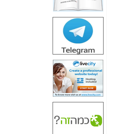
חשיפת חשד לשחיתות
הדומה לזו של "תיק
4000" אך בתחום
הסלולר -
כאן
חשיפת מה שלא
רוצים שתדעו בעניין
פריסת אנלימיטד
(בניחוח בלתי נסבל) -
כאן
חשיפה: איוב קרא
אישר לקבוצת סלקום
בדיוק מה שביבי אישר
ל-Yes ולבזק -
כאן
האם השר איוב קרא
היה צריך בכלל לחתום
על האישור, שנתן
לקבוצת סלקום? -
כאן
האם ביבי וקרא קבלו
בכלל תמורה עבור
ההטבות הרגולטוריות