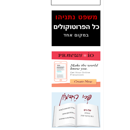
שנתנו לסלקום? -
כאן
המסמכים בנושא בזק-
Yes (תיק 4000)
מוכיחים "תפירת תיק"
לאיש הלא נכון! -
כאן
עובדות ומסמכים
המוסתרים מהציבור:
האם ביבי כשר
תקשורת עזר לקב'
בזק? -
כאן
מה מקור ה-Fake
News שהביא לתפירת
תיק לביבי והעלמת
החשודים הנכונים -
כאן
אחת הרגליים של "תיק
4000 התפור"
התמוטטה היום
בניצחון (כפול) של בזק
-
כאן
איך כתבות מפנקות