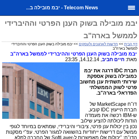
Telecom News - יבמ מובילה ב...
יבמ מובילה בשוק הענן הפרטי וההיברידי
לממשל בארה"ב
דף הבית
>>
חדשות לארגונים ולעסקים
>> יבמ מובילה בשוק הענן הפרטי וההיברידי
לממשל בארה"ב
יבמ מובילה בשוק הענן הפרטי וההיברידי לממשל בארה"ב
מאת:
חיים חביב
, 14.12.14, 23:35
חברת
IDC
דרגה את יבמ
כמובילה בשוק אספקת
שירותי תשתית ענן מחשוב
פרטי לשוק הממשלתי
הפדראלי בארה"ב.
דו"ח
MarketScape
של
חברת הייעוץ
IDC
קובע,
ש-
IBM
רכשה את מעמדה
הודות ליכולתה להציע שילוב
נכון בין יכולות ענן פרטי, ציבורי והיברידי, שמתאים במיוחד לגופי
ממשל עם דרישות ייחודיות בהשוואה למגזר הפרטי. עפ"י מסקנות
הדו"ח: "יכולות אלו מאפשרות ל-
SoftLayer
של החברה למלא