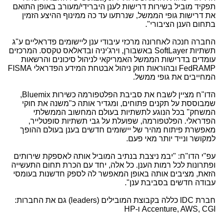
תפקיד מוביל בשירות דרישות לענן היברידי/מעורב באופן התואם
את דרישות גופי הממשל, שנרתעו עד כה ממינוף ההיצע הזמין
בתחום הענן הציבורי".
החברה חנכה לאחרונה מרכזי עיבודי ענן ליישומים פדראליים ע"ג
תשתיות
SoftLayer
באשבורן, וירג'יניה ובדאלאס טקסס. המרכזים
עומדים בדרישות הממשל האמריקאי לניהול סיכונים והרשאות
FedRAMP
ובהוראות חוק ניהול אבטחת המידע הפדראלי
FISMA
המחייבים את גופי ממשל.
הדו"ח מציין לשבח את סביבת הפלטפורמה כשירות
Bluemix
,
שמבוססת על תקנים פתוחים, ומגדיר אותה כ"משנה את חוקי
המשחק" בכל הנוגע לתשתיות בעולם המחשוב הממשלתי
הפדראלי. הפלטפורמה, שפועלת על גבי תשתיות סופטלייר,
מאפשרת פיתוח מהיר של יישומים חדשים בענן בעולם ההופך
למקושר ונייד יותר מאי פעם.
עפ"י הדו"ח: "יבמ ניצבת בנתיב המוביל אותה לאספקת שירותים
ופתרונות לכל רמות הענן. כל אלה, יחד עם הכרת תחום התעשייה
הזאת, מציבים אותה באופן המאפשר לה לספק חדשנות בעומסי
עבודה חדשים בסביבת ענן".
חברת
IDC
כללה בקבוצת המובילים (
leaders
) גם את החברות:
Accenture, AWS, CGI
ו-
HP