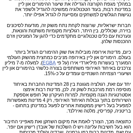
במהלך מגפת הקורונה הגדילה את שיעור ההימורים און ליין
במדינות רבות, בעוד הטכנולוגיה ממשיכה להגדיל ולשפר את
נגישות הגולשים למשחקים ומסייעת לו לגדול אפילו יותר.
חברות ישראליות, שרוצות לקחת נתח משוק זה, מודעות לסיכונים
בזירה, שכוללים, בין היתר, רגולציות מקומיות משתנות והונאות,
ונערכות עם כלים טכנולוגיים מתקדמים כדי להגן על המוניטין וזרם
ההכנסות שלהן.
כיום, מדינות אירופה מובילות את שוק ההימורים הגדול ביותר
בעולם. הימורים און ליין באירופה מניבים כמחצית מהשוק העולמי
המוערך בעשרות מיליארדי אירו (על פי
EGBA
). למעלה מ-7 מיליון
צרכנים באיחוד האירופי משתתפים בצורה כלשהי בהימורים און ליין
ושיעורי הצמיחה השנתיים עומדים על כ-15%.
יחד עם זאת, רגולציה מגוונת בין 28 המדינות החברות באיחוד
מוסיפה רמת מורכבות לשוק זה. לכן, מדינות רבות אימצו
אסטרטגיות הגנה מקומיות. למרות העיקרון של חופש אספקת
השירותים בתוך גבולות האיחוד האירופי, רק 4 מדינות מאפשרות
למפעיל בעל רישיון ממקומות אחרים לפעול במדינתן בתחום -
בריטניה, קפריסין, מלטה ואירלנד.
כתוצאה מכך, הצורך לאמת את מיקום השחקן ואת מאפייני החיבור
הוא בעל חשיבות עליונה ויש לו השלכות של אובדן רישיון אם יופר.
עם זאת, מדינות רבות כמו גרמניה, שבדיה והולנד מכניסות