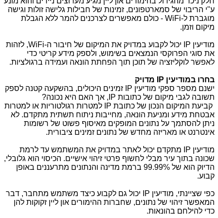
חלק ניכר מהגידול בהימורים און ליין מגיע מערוצים ניידים והוא מונע
ע"י הריבוי של סמארטפונים, זמינות של חבילות גלישה זולות וגישה
מוגברת ל-
WiFi
- כולם מאפשרים לצרכנים להמר ללא הגבלת
מיקום וזמן.
מודיעין
IP
יכול לקבוע במדויק את המיקום של חיבור ה-
WiFi
, לזהות
את סוגי הפרוקסי הנמצאים בשימוש, ולספק מידע קריטי כדי
לאפשר לוקליזציה של תוכן תוך הפחתת הונאה ועמידה ברגולציות.
בחרו במודיעין
IP
מדויק
ישנם מספר ספקי מודיעין
IP
זמינים היכולים, בהשקעה קטנה לספק
תשובה לגבי מיקום של כתובות
IP
, אך האם היא נכונה?
קביעת המיקום הנכון של כתובת
IP
למטרות רגולטוריות או למטרות
אבטחת מידע ומניעת הונאה, מחייבות ניתוח תשתית מתקדם. לא
ניתן להסתמך על נתונים המופקים מאיסוף פשוט של רשומות
אינטרנט או מאריזה מחדש של נתונים זמינים ציבורית.
מודיעין
IP
מתקדם יכול לאתר במדויק את המשתמש עד לרמת
שכונה בתוך עיר מבלי לחשוף פרטי זיהוי אישיים. הכיסוי הוא גלובלי,
הדיוק הוא של 99.99% ברמת מדינה והנתונים מתרעננים באופן
קבוע.
כפי שציינתי, מודיעין
IP
יכול גם לקבוע כיצד משתמש מתחבר, דבר
המאפשר זיהוי של נתונים, שחברות ההימורים און ליין זקוקות להן
כדי להילחם בהונאות.