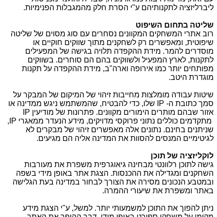
ליברליזציה לתקנותיהם ע"י הסרת חלק מהמגבלות הפנימיות.
שליטה בתחום השיפוט
רוב אתרי המשחקים המקוונים נסחרים עם סוג מסוים של שליטה
שיפוטית, ומאפשרים רק לשחקנים מתוך שווקים חוקיים או
מוסדרים להמר. מידת ההקפדה תלויה בגישה של המפעילים
לתקנות, לארץ המפעיל ולשווקים בהם הם סוחרים. בשווקים
מפותחים יותר כמו אירופה וארה"ב, מידת ההקפדה על תקנות
מוגדרת היטב.
שיטות עבודה מומלצות מחייבות זיהוי של המיקום של המבקר על
סמך כתובת ה-
IP
שלו, כדי להבטיח, שהמשתמש ניגש ממדינה או
אזור שבהם מותרים הימורים מקוונים. פתרונות של מודיעין
IP
מתקדמים כוללים נתוני פרוקסי מדויקים, מידע הנעדר ממאגרי
IP
,
שניתנים בחינם. נתונים אלה מאפשרים זיהוי של מבקרים לא
לגיטימיים המנסים להסוות את המדינה אליה הם מגיעים.
לוקליזציה של תוכן
גישה לתוכן רלוונטי מבחינה גיאוגרפית משפרת את מעורבות
השחקנים ומגדילה את ההכנסות. הצגת אתר באופן מידי בשפה
ובמטבע הנכונים מסירה את הצורך לבחור במדינה בעת הגלישה
באתר ומשפרת את שיעורי ההמרה.
ניתן להפוך את התוכן למשמעותי יותר. למשל, ע"י הצגת מידע
מקומי על משחקי ספורט באופן מידי, דבר ההופך את האתר