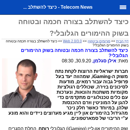
Telecom News - כיצד להשתלב ...
כיצד להשתלב בצורה חכמה ובטוחה
בשוק ההימורים הגלובלי?
דף הבית
>>
פורומים וביטקוין
>>
Web 2.0/3.0
>> כיצד להשתלב בצורה חכמה ובטוחה
בשוק ההימורים הגלובלי?
כיצד להשתלב בצורה חכמה ובטוחה בשוק ההימורים
הגלובלי?
מאת:
אילן סגלמן,
30.9.20, 08:30
חברות ישראליות הרוצות לקחת נתח
משוק ה-
iGaming
, שמהווה יעד בעל
פרופיל גבוה עבור רמאים, מודעות
לסיכונים בזירה, שכוללים רגולציות
מקומיות משתנות והונאות, ונערכות
עם כלים טכנולוגיים מתקדמים כדי
להגן על המוניטין וזרם ההכנסות
שלהן. במיוחד כאשר חלק ניכר
מהגידול בהימורים און ליין מגיע מערוצים ניידים והוא מונע
ע"י הריבוי של סמארטפונים.
שוק ההימורים און-ליין (
iGaming
) הגלובלי
רותח
. החלת הסגרים