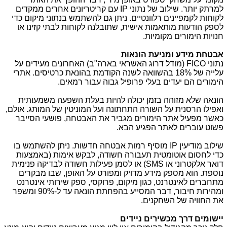
למרתק יותר. שילוב של נתוני
IP
עם קריטריונים אחרים ממקדים
לקוחות לקמפיינים רלוונטיים. ניתן גם להשתמש בנתוני מיקום כדי
לספק הודעות מותאמות אישית, שתובלנה לקוחות לבתי קזינו או
חנויות הימורים מקומיות.
אבטחת מידע ומניעת הונאות
נתוני
FICO
(מודל דרוג האשראי בארה"ב) האחרונים מעידים על
עלייה של 18% בהשוואה לשנה הקודמת בהונאת כרטיסים. אתרי
הימורים הם יעדים בעלי פרופיל גבוה עבור רמאים.
הונאה שלא מזוהה בזמן יכולה להיות בעלת השפעה משמעותית
ואפילו הרסנית על השורה התחתונה ועל המוניטין של המותג. אולם,
כאשר מפעיל אתר הימורים מגביר את האבטחה, פושעי הסייבר
פשוט עוברים לאתר הפגיע הבא.
שילוב מודיעין
IP
מוסיף רמות אבטחה חדשות. ניתן להשתמש בו
כדי לחסום אוטומטית תעבורה חשודה, לבקש אימות (באמצעות
דואר אלקטרוני או
SMS
) או לסמן פעילות חשודה לבדיקה פנימית
נוספת. הוא מספק מידע מדויק ומפורט על האופן, שבו מבקרים
מתחברים לאינטרנט, כגון מיקום, פרוקסי, ספק שירותי אינטרנט
ומהירות חיבור, דבר המסייע בהפחתת הונאה עד ל-90% ומשפר
את החוויה של השחקנים.
יישומים דרך מכשירים ניידים