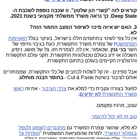
קוראים לזה "קשרי הון שלטון". זו שכבה נוספת לשכבת ה-
Deep State. כך נראה משרד ממשלתי מקצועי בשנת 2021.
3. האם יש איזה סיכוי לשיפור המצב החמור הזה?
לא
.
אין כל צפי לשינוי בתחומים הללו בישראל, בעיקר בגלל
האטימות
המתמשכ
ת
של צמרת משרד התקשורת, כעת בגיבוי וחיפוי של
השר
בני גנץ
, שכאמור, אין לה, לצמרת הזו, צל של מושג, ניסיון,
השכלה או ידע בעולם טכנולוגיות התקשורת, תקני עולם התקשורת
והרגולציה הקיימים בעולם בתחום התקשורת.
אבל ספינים - זה קל לשלוח לכתבים של כלי התקשורת, שממחזרים
אותם לציבור בשיטת Cut & Paste -
בחוסר הבנה מוחלט.
לפעול בצורה עקבית כדי למלא את
צרכי הציבור
- את זה
ראשי
משרד התקשורת
לא יודעים
.
עצוב, מרגיז ומקומם.
טוב זה לא יכול להיגמר
.
לא פלא, שהשר וצמרת המשרד גם
מתנגדים לשמוע ולטפל
בגמלאי המשרד
, למרות שהמציאות המשפטית "
טופחת על
פניהם
". אלה אנשים מקצועיים ומנוסים, שמבינים בעולם