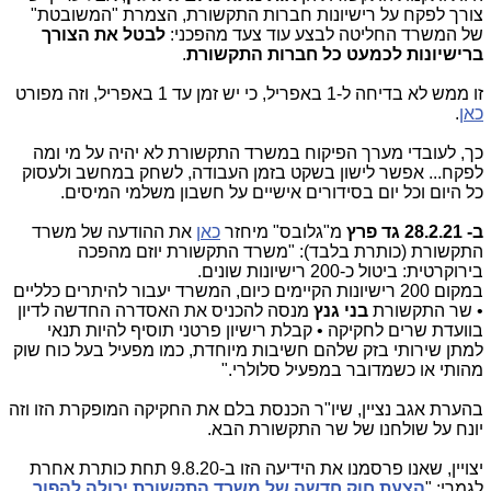
צורך לפקח על רישיונות חברות התקשורת, הצמרת "המשובטת"
של המשרד החליטה לבצע עוד צעד מהפכני:
לבטל את הצורך
ברישיונות לכמעט כל חברות התקשורת
.
זו ממש לא בדיחה ל-1 באפריל, כי יש זמן עד 1 באפריל, וזה מפורט
כאן
.
כך, לעובדי מערך הפיקוח במשרד התקשורת לא יהיה על מי ומה
לפקח... אפשר לישון בשקט בזמן העבודה, לשחק במחשב ולעסוק
כל היום וכל יום בסידורים אישיים על חשבון משלמי המיסים.
ב- 28.2.21
גד פרץ
מ"גלובס" מיחזר
כאן
את ההודעה של משרד
התקשורת (כותרת בלבד): "משרד התקשורת יוזם מהפכה
בירוקרטית: ביטול כ-200 רישיונות שונים.
במקום 200 רישיונות הקיימים כיום, המשרד יעבור להיתרים כלליים
• שר התקשורת
בני גנץ
מנסה להכניס את האסדרה החדשה לדיון
בוועדת שרים לחקיקה • קבלת רישיון פרטני תוסיף להיות תנאי
למתן שירותי בזק שלהם חשיבות מיוחדת, כמו מפעיל בעל כוח שוק
מהותי או כשמדובר במפעיל סלולרי."
בהערת אגב נציין, שיו"ר הכנסת בלם את החקיקה המופקרת הזו וזה
יונח על שולחנו של שר התקשורת הבא.
יצויין, שאנו פרסמנו את הידיעה הזו ב-9.8.20 תחת כותרת אחרת
לגמרי: "
הצעת חוק חדשה של משרד התקשורת יכולה להפוך