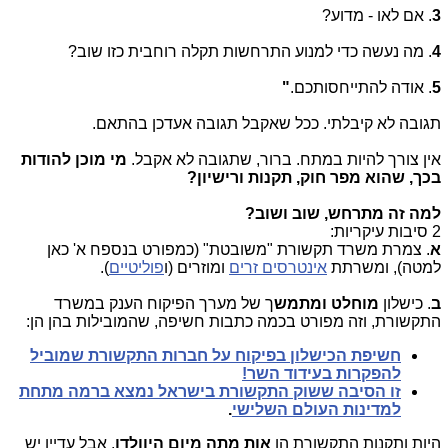
3
. אם לאו - מדוע?
4
. מה נעשה כדי למנוע התרחשות תקלה רוחבית כזו שוב?
5
. אודה להתייחסותכם.
"
תגובה לא קיבלתי. ככל שאקבל תגובה אעדכן בהתאם.
אין צורך להיות במתח. ברור, שתגובה לא אקבל.
מי מוכן להודות
בכך, שהוא מפר חוק, תקנות ורישיון?
למה זה מתרחש, שוב ושוב?
2 סיבות עיקריות:
א
. צמרת משרד תקשורת "משובטת" (כמפורט בנספח א' כאן
למטה), ומשרתת
אינטרסים זרים
ומוזרים (ו
פוליטיים
).
ב
. כישלון
מוחלט ומתמש
ך של מערך הפיקוח הענק במשרד
התקשורת, וזה מפורט בכמה כתבות חשיפה, שהמובילות בהן הן:
חשיפת הכישלון בפיקוח על חברות התקשורת שמוביל
להפקרות בעידוד השר!
זו הסיבה ששוק התקשורת בישראל נמצא ברמה מתחת
למדינות העולם השלישי
.
היות ותקנות התקשורת הן
אות מתה מיום היוולדן
, אבל עדיין יש