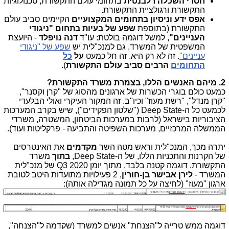
חסרי השכלה רלבנטית
בתחומי עולם התקשורת, טכנולוגיות
התקשורת ורגולציית התקשורת.
אפס ידע וניסיון בתחומים המקצועיים
הקיימים סביב עולם
התקשורת (בתוספת
שפע של בעיות בתחום "ניגודי
העניינים"
, למשל דוגמה בולטת: עו"ד
דנה נויפלד
- היועצת
המשפטית של המשרד. גם למנכ"לית יש
שפע של "ניגודי
עניינים"
. זה לא רק היא. זה חל כמעט
על
כל
התחומים
הרבים סביב עולם התקשורת
).
2. מיהם האנשים הללו, בצמרת משרד התקשורת?
כמעט כולם בוגרי הכשרות של ארגונים מהסוג של "קרן וקסנר",
"קרן מנדל", "רשת מעוז" וכיו"ב. זה המקור העיקרי ואולי הבלעדי
לכמעט כל ה-Deep State ("שלטון הפקידים"), שיש בקרב המערכות
הציבוריות בישראל (לרבות במערכות הביטחון, המשטרה, משרדי
הממשלה המרכזיים, מערכות השפיטה והתביעה - פרקליטות ועוד).
יתרה מכך, המנכ"לית וראש מטה השר
מקדמים
את האינטרסים
של הקרנות והתכניות הללו, של ה-Deep State,
בתוך
משרד
התקשורת. דוגמה קטנה בלבד, מתוך יומן Q3 2020 של מנכ"לית
המשרד -
לירן אבישר בן-חורין
, 2 פעילויות מתועדות היטב לטובת
ארגון "מעוז" (לחיצה על כל תמונה מגדילה אותה):
דוגמה ממש טרייה ל"הצנחת" אנשים למשרד (שקדמה ל"הצנחה",