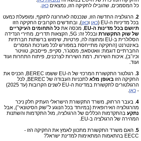
כל המסמכים, שהובילו לחקיקה הזו, נמצאים
כאן
.
2
. הרגולציה החדשה הזו, שנכנסה לאחרונה לתוקף, ומופעלת כמעט
בכל מדיניות ה-
EU
(
כאן
ו
כאן
), ובחודשים הקרובים החקיקה הזו
תיושם בכל מדינות ה-
EU
, מכסה את
כל התחומים העיקריים
של שוק התקשורת
ובכלל זה:
5G
, הקצאות תדרים, מחירי הנדידה
הסלולרית ב-
EU
ומחוצה לה, פרטיות, שימוש ברשתות חברתיות
באינטרנט (החקיקה מתייחסת במפורש לכל מערכות המסרים
החברתיים דוגמת: וואטסאפ, מסנג'ר, סקייפ, פייסבוק, טוויטר
וכיו"ב), איכות השירות, רמת השירות לצרכנים, פיתוח התחרות ועוד
ועוד.
3
. רגולטור התקשורת המרכזי של ה-
EU
ששמו
BEREC
, הכניס את
החקיקה הזו
באופן מלא
לתכניות העבודה של
BEREC
, לכל
הרגולטורים לתקשורת במדינות ה-
EU
לשנים הקרובות (עד 2025)
-
כאן
.
4
. בעבר הרחוק, משרד התקשורת הישראלי העתיק חלק ניכר
מהרגולציה האירופאית (במיוחד בכל הנוגע ל"שוק הסיטונאי"), אבל
נתקע
בהתקדמות הכללים של הרגולציה, מול התקדמות והשתנות
המהירה של הרגולציה ב-
EU
.
5
. האם משרד התקשורת מתכוון לאמץ את החקיקה הזו -
EECC
בהתאמות המתאימות למדינת ישראל?