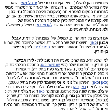
שנחשפה כאן למעלה), היא הקידום הטרי של
ענבל מעין
, שאת
שמה בוודאי לא שמעתם, ש"הוצנחה" אך לאחרונה למשרד וממש
לאחרונה במקום לפטר אותה (בעקבות הליכת המנכ"ל
נתי כהן
הביתה, מי שהביא אותה למשרד, בגלל היכרות אישית עם אביה),
היא קודמה ע"י המנכ"לית
לירן
לתפקיד מנהלת המטה של
המנכ"לית. את הסיפור שלה אפשר
לקרוא
כאן
בשאלה, שנשאלה
ו
לא נענתה
, למתעניינים.
אם תציצו בקורות החיים, למשל, של "מוצנחת" קודמת,
ענבל
אבנון
(
כאן
), היועצת של שר התקשורת, אפשר להיווכח מיד, שהיא
לא יותר מ"שיבוט" ממוזער וחיוור של
המנכ"לית
,
לירן אבישר
בן-חורין.
למי שלא יודע, מה שהכי מעניין את המנכ"לית -
לירן אבישר
בן-חורין
, זו התמונה שלה (כפי
שנחשף כאן
, בהסכם הבלתי כתוב,
שערכה עם "גלובס", נושא הנמצא כעת בחקירה). דוגמאות
מובהקות למרוץ הזה שלה אחרי תמונות מחמיאות, אפשר לראות
בכתבות "המלטפות", שנעשו עבורה ממש לאחרונה ב"כלכליסט"
(
כאן
ו
כאן
), העיתון של
נוני מוזס
(שעומד לדין כעת בתיק 2000)
.
אפשר לראות
כאן
ו
כאן
כיצד גלובס שלח צלם מקצועי במיוחד כדי
שיצלם אותה שונה בכל אייטם, ובתמונה
כאן
היא מצולמת על רקע
של פסלון של
דוד
בן גוריון
, לרמוז לקוראים בצורה ברורה, שהיא
(כביכול) ממשיכת דרכו של
בן גוריון.
פשוט בדיחה עלובה וחילול
מורשתו של
דוד בן גוריון
. בדיוק כך, המשרד הממשלתי הזה נראה
ומתנהל. "ישראבלוף" אחד ענק.