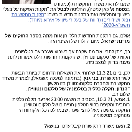
שמנהלת את משרד התקשורת (כמפורט
ב
נספח א'
כאן למטה), החליטה
לבטל
את "תקנות הפיקוח על בעלי
רישיון" והחליפה זאת בתקנות חדשות בשם: "
תקנות התקשורת
(בזק ושידורים) (דיווח של בעל רישיון על אירוע מיוחד),
תשפ"א-2020
".
אולם, גם התקנות החדשות הללו הן
אות מתה בספר החוקים של
מדינת ישראל
, מיום הוולדו של השינוי הזה.
כך, ניתן להבין את מה שקרה אך בשבוע שעבר עם הטלפוניה
הקווית של סלקום ונטוויז'ן, שהתקנות החדשות הללו אמורות לתת
מענה בדיוק למצב כזה.
לכן, ביום 11.3.21 שלחתי את השאלות הדחופות ביותר הבאות
לשר התקשורת,
בני גנץ
, (בתמונה למעלה משמאל), לצמרת משרד
התקשורת ולחברת סלקום\נטוויז'ן בזו הלשון:
"הנדון: תקלה כללית בטלפוניה של סלקום ונטוויז'ן.
שלום רב,
1
. אמש, 10.3.21, בסביבות השעה 23:00 אירעה תקלה כללית
רוחבית ומקיפה בקווי הטלפון הנייחים של סלקום ונטוויז'ן.
התקלה נמשכה מעל לחצי שעה, שבמהלכה כל הלקוחות היו
מנותקים מטלפוניה.
2
. האם משרד התקשורת קיבל עדכון בנושא?