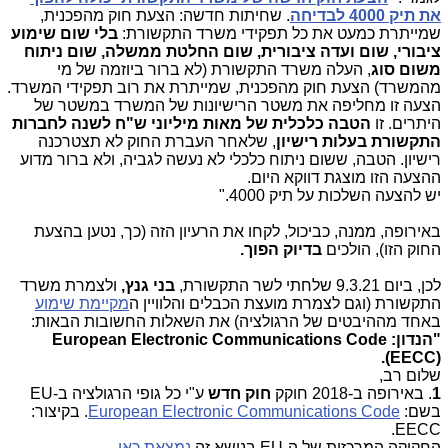
את תיק 4000 לבדיחה
. שחיתות חדשה: הצעת חוק מהפכנית,
שמייתרת כמעט את כל תפקידי משרד התקשורת:
בלי שום שימוע
ציבורי, שום ועדה ציבורית, שום החלטת ממשלה, שום ניתוח
משום סוג
, העלה משרד התקשורת (לא ברור ביוזמה של מי
מהמשרד) הצעת חוק מהפכנית, שמייתרת את רוב תפקידי המשרד.
הצעה זו מחליפה את משטר הרישיונות של המשרד במשטר של
היתרים. זו
הטבה כלכלית של מאות מיליוני ש"ח לשנה לחברות
התקשורת בעלות רישיון
, שלאחר העברת החוק לא תצטרכנה
רישיון. הטבה, ששום ניתוח כלכלי לא נעשה לגביה, ולא ברור מדוע
ההצעה הזו מוצגת דווקא היום.
יש להצעה השלכות על תיק 4000."
באירופה, ממנה, כביכול, לקחו את הרעיון הזה (כך, נטען בהצעת
החוק הזו), הולכים
בדיוק הפוך.
לכן, ביום 9.3.21 שלחתי לשר התקשורת,
בני גנץ,
ולצמרת משרד
התקשורת (וגם לצמרת מועצת הכבלים והלוויין ה
מקיימת שימוע
באחד מההיבטים של הרגולציה) את השאלות החשובות הבאות:
"הנדון: European Electronic Communications Code
(EECC).
שלום רב,
1
. באירופה ב-2018 חוקק
חוק חדש
ע"י כל גופי הרגולציה ב-
EU
בשם:
European Electronic Communications Code
. בקיצור:
.
EECC
החקיקה המרכזית של ה-
EU
בנושא זה
נמצאת כאן
.