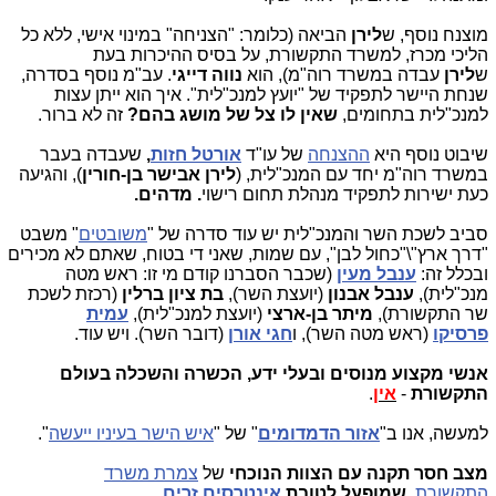
​מוצנח נוסף, ש
לירן
הביאה (כלומר: "הצניחה" במינוי אישי, ללא כל
הליכי מכרז, למשרד התקשורת, על בסיס ההיכרות בעת
ש
לירן
עבדה במשרד רוה"מ), הוא
נווה דייגי
. עב"מ נוסף בסדרה,
שנחת היישר לתפקיד של "יועץ למנכ"לית". איך הוא ייתן עצות
למנכ"לית בתחומים,
שאין לו צל של מושג בהם?
זה לא ברור.
שיבוט נוסף היא
ההצנחה
של עו"ד
אורטל חזות
,
שעבדה בעבר
במשרד רוה"מ יחד עם המנכ"לית, (
לירן אבישר בן-חורין
), והגיעה
כעת ישירות לתפקיד מנהלת תחום רישוי
. מדהים.
סביב לשכת השר והמנכ"לית יש עוד סדרה של "
משובטים
" משבט
"דרך ארץ"\"כחול לבן", עם שמות, שאני די בטוח, שאתם לא מכירים
ובכלל זה:
ענבל מעין
(שכבר הסברנו קודם מי זו: ראש מטה
מנכ"לית),
ענבל אבנון
(יועצת השר),
בת ציון ברלין
(רכזת לשכת
שר התקשורת),
מיתר בן-ארצי
(יועצת למנכ"לית),
עמית
פרסיקו
(ראש מטה השר), ו
חגי אורן
(דובר השר). ויש עוד.
אנשי מקצוע מנוסים ובעלי ידע, הכשרה והשכלה בעולם
התקשורת
-
אין
.
למעשה, אנו ב"
אזור הדמדומים
" של "
איש הישר בעיניו ייעשה
".
מצב חסר תקנה
עם
הצוות הנוכחי
של
צמרת משרד
התקשורת
,
שמופעל
לטובת
אינטרסים זרים
.