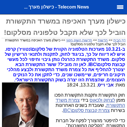
Telecom News - כישלון מערך ...
כישלון מערך האכיפה במשרד התקשורת
הוביל לכך שלא תקבל טלפוניה מסלקום!
דף הבית
>>
חדשות
>>
חדשות השוק הקווי
>> כישלון מערך האכיפה במשרד התקשורת
הוביל לכך שלא תקבל טלפוניה מסלקום!
ב-10.3.21 מערכות הטלפוניה הקווית של סלקום\נטוויז'ן קרסו.
איש לא דיווח על כך, בניגוד לחוק, לתקנות ולתנאי הרישיון של
סלקום. משרד התקשורת כהרגלו נותן גיבוי וחיפוי לכל מעשי
קבוצת סלקום\IBC. לאן זה מוביל? ששר התקשורת הבא
יצטרך להחליף את כל צמרת משרד התקשורת ולבצע מהלכי
תיקונים חריפים, שיימשכו שנים, כדי לתקן את כל הנזקים
העצומים, שהצמרת הזו יצרה בשוק התקשורת הישראלי.
מאת:
אבי וייס
, 13.3.21, 18:24
חוק התקשורת ותקנות התקשורת הפכו
מזמן
לצחוק ולכאוס
בידי
צמרת משרד
התקשורת
, שעובדת בשנים האחרונות
בשירות
צמרת קבוצת סלקום\IBC
.
כדי להיפטר מהצורך לפקח על חברות
התקשורת, "הקליקה המשובטת",