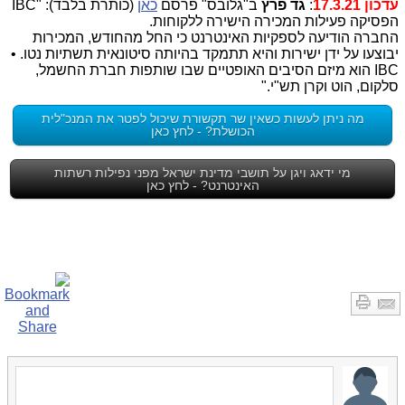
עדכון 17.3.21
:
גד פרץ
ב"גלובס" פרסם
כאן
(כותרת בלבד): "IBC
הפסיקה פעילות המכירה הישירה ללקוחות.
החברה הודיעה לספקיות האינטרנט כי החל מהחודש, המכירות
יבוצעו על ידן ישירות והיא תתמקד בהיותה סיטונאית תשתיות נטו. •
IBC הוא מיזם הסיבים האופטיים שבו שותפות חברת החשמל,
סלקום, הוט וקרן תש"י."
מה ניתן לעשות כשאין שר תקשורת שיכול לפטר את המנכ"לית
הכושלת? - לחץ כאן
מי ידאג ויגן על תושבי מדינת ישראל מפני נפילות רשתות
האינטרנט? - לחץ כאן