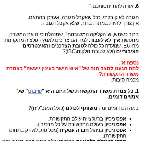
6
. אודה להתייחסותכם."
תגובה לא קיבלתי. ככל שאקבל תגובה, אעדכן בהתאם.
אין צורך להיות במתח. ברור, שלא אקבל תגובה.
ברור כשמש, ש"הקליקה המשובטת", שמנהלת כיום את המשרד,
מחפשת
איך לא לעבוד
. למה הם צריכים לאמץ רגולציה מתקדמת
מה-EU, שנועדה כל כולה
לטובת הצרכנים והאינטרסים
הציבוריים
(ולא לטובת סלקום\IBC)?
נספח א':
למה הגענו למצב הזה של "איש הישר בעינין ייעשה" בצמרת
משרד התקשורת?
מכמה סיבות:
1
.
כל צמרת משרד התקשורת של היום היא "
שיבוט
" של
אנשים דומים.
במה הם דומים ומה
משותף לכולם
(כולל המנכ"לית)?
אפס
ניסיון ברגולציית עולם התקשורת.
אפס
ניסיון בעולם התקשורת על כל מרכיביו.
אפס
ניסיון בניהול
חברה עסקית
(מכל סוג, לא רק בתחום
התקשורת).