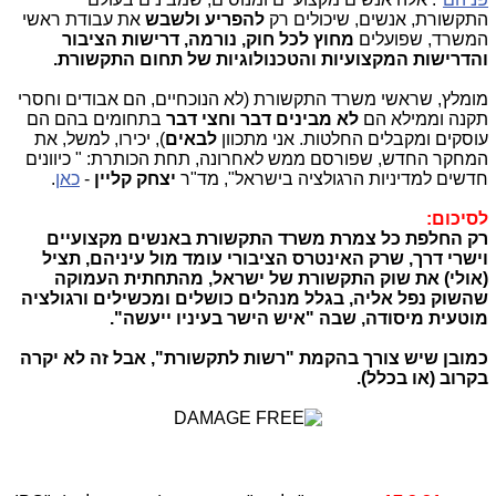
התקשורת, אנשים, שיכולים רק
להפריע ולשבש
את עבודת ראשי
המשרד, שפועלים
מחוץ לכל חוק, נורמה, דרישות הציבור
והדרישות המקצועיות והטכנולוגיות של תחום התקשורת.
מומלץ, שראשי משרד התקשורת (לא הנוכחיים, הם אבודים וחסרי
תקנה וממילא הם
לא מבינים דבר וחצי דבר
בתחומים בהם הם
עוסקים ומקבלים החלטות. אני מתכוון
לבאים
), יכירו, למשל, את
המחקר החדש, שפורסם ממש לאחרונה, תחת הכותרת: " כיוונים
חדשים למדיניות הרגולציה בישראל", מד"ר
יצחק קליין
-
כאן
.
לסיכום:
רק החלפת כל צמרת משרד התקשורת באנשים מקצועיים
וישרי דרך, שרק האינטרס הציבורי עומד מול עיניהם, תציל
(אולי) את שוק התקשורת של ישראל, מהתחתית העמוקה
שהשוק נפל אליה, בגלל מנהלים כושלים ומכשילים ורגולציה
מוטעית מיסודה, שבה "איש הישר בעיניו ייעשה".
כמובן שיש צורך בהקמת "רשות לתקשורת", אבל זה לא יקרה
בקרוב (או בכלל).