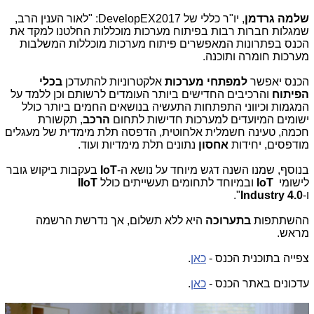
שלמה גרדמן
, יו"ר כללי של
DevelopEX2017
: "לאור הענין הרב,
שמגלות חברות רבות בפיתוח מערכות מוכללות החלטנו למקד את
הכנס בפתרונות המאפשרים פיתוח מערכות מוכללות המשלבות
מערכות חומרה ותוכנה.
הכנס יאפשר
למפתחי מערכות
אלקטרוניות להתעדכן
בכלי
הפיתוח
והרכיבים החדישים ביותר העומדים לרשותם וכן ללמד על
המגמות וכיווני התפתחות התעשיה בנושאים החמים ביותר כולל
ישומים המיועדים למערכות חדישות לתחום
הרכב
, תקשורת
חכמה, טעינה חשמלית אלחוטית, הדפסה תלת מימדית של מעגלים
מודפסים, יחידות
אחסון
נתונים תלת מימדיות ועוד.
בנוסף, שמנו השנה דגש מיוחד על נושא ה-
IoT
בעקבות ביקוש גובר
לישומי
IoT
ובמיוחד לתחומים תעשייתים כולל
IIoT
ו-
Industry 4.0
"
.
ההשתתפות
בתערוכה
היא ללא תשלום, אך נדרשת הרשמה
מראש.
צפייה בתוכנית הכנס -
כאן
.
עדכונים באתר הכנס -
כאן
.