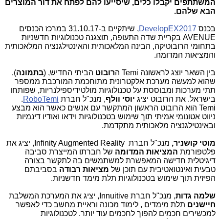
המשתתפים יקבלו כלים, שיסייעו להם לפתח את דור המוצרים
הבא שלהם.
בכנס
DevelopEX2017
,
שיתקיים ב-31.10.17 במרכז הכנסים
AVENUE
בקריית שדה התעופה, תוצגנה טכנולוגיות חדשניות
בתחומי הרובוטיקה, הבינה המלאכותית והאינטילגנציה המלאכותית
והמציאות המדומה.
בין השאר יוצג לראשונה
Temi
ה
רובוט
הביתי החדיש, (
בתמונה
),
שהוא למעשה מערכת אלקטרונית מתוחכמת המורכבת ממספר
תתי מערכות ומבוססת על טכנולוגיות מולטידיספילנריות, שפותחו
בישראל. את הרובוט יציג
יוסי וולף
, מנכ"ל חברת
RoboTemi
.
Temi
הוא הרובוט הראשון המתקשר עם אנשים כאשר הוא מבצע
ניווט אטונומי אמיתי תוך שימוש בטכנולוגיות וידאו ואודיו דינמיות
ובאינטילגנציה מלאכותית מתקדמת.
מוטי קושניר,
מנכ"ל חברת
,Infinity Augmented Reality
יציג את
פלטפורמת
המציאות המדומה
של חברתו המייצרת סביבה
דיגיטלית חדישה המאפשרת למשתמשים בה לתקשר בצורה
טבעית ואינטואטיבית עם תוכן של
מציאות רבודה
בסביבתם
הפיזית תוך שימוש בטכנולוגיות תלת מימד חדשניות.
שלמה גדות
, מנכ"ל חברת
,Innuitive
יציג את המערכת המשלבת
חיישנים
תלת מימדים , לימוד מכונה וראיית מחשב כדי לאפשר
למכשירים חכמים להפוך לחכמים עוד יותר. לטכנולוגיות