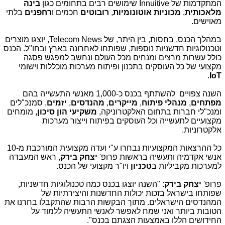
המתקדמות של
Innuitive
שימושים רבים בתחומים כגון
בינה
מלאכותית
,
מכוניות אוטונומיות
,
רובוטים
חכמים ו
רחפנים
בלתי
מאוישים.
במהלך הכנס, בחסות, בין היתר, של
Telecom News
, יוצגו מוצרים
וטכנולוגיות חדשניות נוספות, שפותחו לאחרונה בארץ ובחו"ל. הכנס
כולל עשרות מרצים ומנחים מכל העולם ונחשב למפגש פסגה
מקצועי של כל העוסקים בתכנון ופיתוח מערכות מוכללות וישומי
.
IoT
השנה צפויים להשתתף בכנס כ-1,000 מאנשי התעשייה בהם
מפתחים
,
מנהלי פיתוח
,
מייקרים
,
מהנדסים
,
יזמים
, סמנכ"לים
ומנכ"לי חברות בתחום האלקטרוניקה,
משקיעי הון סיכון,
מומחים
מקצועיים לתעשייה וכל העוסקים בפיתוח וייצור מערכות
אלקטרוניות.
כל ההרצאות המקצועיות נבחרו ע"י ועדה מקצועית המורכבת מ-10
אנשי אקדמיה ותעשיה בראשות פרופ'
יצחק בירק
, ראש המעבדה
למערכות מקביליות ב
טכניון
ויו"ר מקצועי של
הכנס
.
פרופ'
יצחק בירק
: "השנה יוצגו בכנס כמה טכנולוגיות חדשניות,
שפותחו בישראל בזכות יכולות החדשנות והיצירתיות של
המהנדסים הישראלים. מתוך הבקשות הרבות שהתקבלו בחרנו את
הטובות ביותר ואני שמח לאפשר לאנשי התעשיה ללמוד על
החידושים הללו באמצעות הצגתם בכנס".