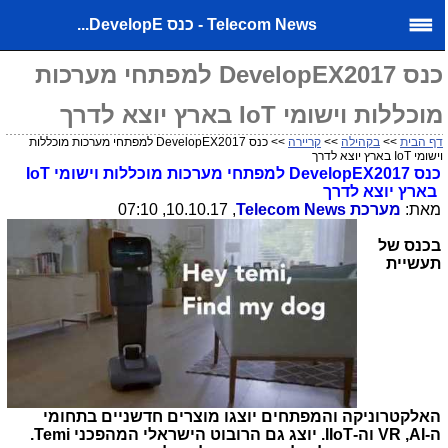
Telecom News - כנס DevelopE...
כנס DevelopEX2017 למפתחי מערכות
מוכללות וישומי IoT בארץ יוצא לדרך
דף הבית
>>
בקהילה
>>
קריירה
>> כנס DevelopEX2017 למפתחי מערכות מוכללות
וישומי IoT בארץ יוצא לדרך
כנס
DevelopEX2017
למפתחי מערכות מוכללות וישומי
IoT
בארץ
יוצא לדרך
מאת:
מערכת
Telecom News
, 10.10.17, 07:10
בכנס של
תעשיית
האלקטרוניקה והמפתחים יוצגו מוצרים חדשניים בתחומי
ה-
AI
,
VR
וה-
IIoT
. יוצג גם הרובוט הישראלי המהפכני
Temi
.