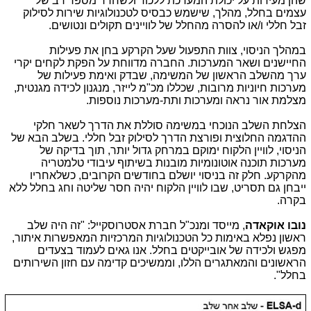
שהן מעידות על יכולת המערכת ללכוד ולשחרר מספר רב של
עצמים בחלל, מהלך, שישמש כבסיס לטכנולוגיות שירות לסילוק
זבל חללי ו/או להסרה מהחלל של לוויינים תקולים ונטושים.
במהלך הניסוי, צוות התפעול שעל הקרקע בחן את פעילות
החיישנים ושאר המערכות. החברה מדווחת על הפקת לקחים יקרי
ערך מהשלב הראשון של המשימה, שבדק ואימת פעילות של
מערכות חיוניות מרובות, שכללו מכ"מ לייזר, מנגנון לכידה מגנטית,
מצלמת אור נראה ומערכות ותת-מערכות נוספות.
הצלחת השלב הנוכחי במשימה סוללת את הדרך לשאר חלקי
ההדגמה החלוצית ופורצת הדרך לסילוק זבל חללי. בשלב הבא של
הניסוי, לוויין הלקוח ימוקם במרחק גדול יותר, תוך בדיקה של
מערכות תוכנה אוטונומיות מובנות בשיתוף עיבודי טלמטריה
מהקרקע. חלק זה בניסוי יושלם בחודשים הקרובים, כשלאחריו
ייבחן גם תסריט, שבו לוויין הלקוח יהיה חסר שליטה וחג בחלל ללא
בקרה.
נובו אוקאדה
, מייסד ומנכ"ל חברת אסטרוסקייל: "זה היה שלב
ראשון נפלא באימות כל הטכנולוגיות המרכזיות המאפשרות איתור,
מפגש ולכידה של אובייקטים בחלל. אנו גאים לעמוד בצעדים
הראשונים והמאתגרים הללו, וממשיכים קדימה עם חזון השירותים
בחלל".