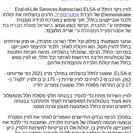
לוויין ניקוי החלל
ELSA-d
(
End-of-Life Services Astrosclae
Demonstrator
) של חברת
אסטרוסקייל
, הדגים בהצלחה את יכולתו
ללכוד אובייקטים בחלל, תוך שימוש במערכת לכידה מגנטית
שפותחה ע"י החברה. הניסוי בוצע אמש.
בישראל פועלת חברת בת
של אסטרוסקייל המנוהלת ע"י
אריה הלזבנד.
אתגר משמעותי בסילוק זבל חללי (שרובו מתכתי), או מתן שירותים
בחלל ללוויין תקול, הוא היכולת לאתר, ללכוד ולהיצמד לאובייקט
במרחבי החלל. הניסוי, שהוכתר בהצלחה, מהווה הוכחת התכנות
של טכנולוגיות הליבה הדרושות לאיתור זבל חללי, או לוויין נטוש
בחלל ואת יכולות הלכידה וההצמדות אליהם.
ELSA-d
, ששוגר לחלל בהצלחה במהלך מרץ 2021 כפי שדיווחנו -
כאן
, הורכב מ-2 לוויינים: לוויין שירות (~ 175 ק"ג) ולוויין ׳לקוח׳ (~
17 ק"ג) המדמה פסולת חלל, ששוגרו צמודים יחדיו.
לוויין השירות פותח כדי להסיר בבטחה חלקי פסולת חלל מהמסלול
והוא מצויד בטכנולוגיות המאפשרות לאתר ולהתחבר בבטחה
לחפצים הנעים בחלל באמצעות מנגנון עגינה מגנטי.
במהלך הניסוי נבדקו החיישנים האמורים לאתר את לוויין המטרה
ובוצעה הכנסה לפעולה של מערכת הלכידה, שתוכננה כדי ללכוד את
האובייקט ולהחזיק בו. יכולות אלו הן קריטיות למשימות הלוויין, כיוון