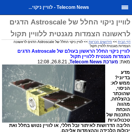
Telecom News - לוויין ניקוי...
לוויין ניקוי החלל של Astroscale הדגים
לראשונה הצמדות מגנטית ללוויין תקול
דף הבית
>>
חידושים הכרזות
>> לוויין ניקוי החלל של Astroscale הדגים לראשונה
הצמדות מגנטית ללוויין תקול
לוויין ניקוי החלל הראשון בעולם של
Astroscale
הדגים
הצמדות מגנטית ללוויין תקול
מאת:
מערכת
Telecom News
,
26.8.21, 12:08
מדע
בדיוני?
ממש לא:
הניסוי,
שהוכתר
בהצלחה,
מהווה
הוכחת
התכנות של
טכנולוגיות
הליבה הדרושות לאיתור זבל חללי, או לוויין נטוש בחלל ואת
יכולות הלכידה וההצמדות אליהם.