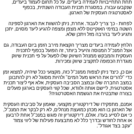
תחת התחייבויות לעמידה ביעדים. על כל תחום לעמוד ביעדים,
שנקבעו עבורו, במסגרת תכנית העבודה השנתית, בכפוף
לאסטרטגיה העסקית של הארגון.
לפחות - כך צריך לעבוד. אחרת, ניתן להשוות את הארגון לספינה
השטה במימי האוקיינוס ללא מצפן ומצפה להגיע ליעד מסוים, יתכן
ותגיע ליעד בהרבה מזל ויתכן שלא.
הלחץ לעמידה ביעדים מצריך הקצאת מירב הזמן ביום העבודה, גם
אצל המנכ"ל המנוסה והיעיל ביותר, זה הפועל בכפוף לתכנית
העסקית והמבקש ממנהל השיווק שלו לפעול על פי תכנית שיווק
מוגדרת הכפופה לתקציב שיווק ומכירות.
אם כן, כיצד ניתן לצפות ממנכ"ל כזה, מקצועי ככל שיהיה, למצוא זמן
כדי "להרים את הראש מעל המים" ולהיות מסוגל לא רק להתבונן
במצב החברה שלו ובמצב הסביבה העסקית, אלא אף ליצור תכנית
אסטרטגית, ליישם אותה ולוודא, שכל קווי העסקים בארגון פועלים
בצורה שתבטיח את הגשמת האסטרטגיה?
אמנם, מתפקידו של דירקטוריון מקצועי, שאמון על סביבתו העסקית
של הארגון בו הוא מכהן כמועצת מנהלים, לא רק לבקר את המנכ"ל,
כי אם לסייע בעדו. אולם, דירקטוריון זה פוגש במנכ"ל אחת לרבעון
או אחת לחודש ובדרך כלל לא מתבצעת פעילות של ליווי צמוד
"עקב בצד אגודל".