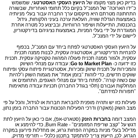
בדיוק כאן מצוי מקומו של
היועץ העסקי האסטרטגי
, שמשמש
כ"ידו הארוכה" של המנכ"ל בקיום כלל תחומי האחריות, שבשורה
התחתונה מטרתם היא מיקסום ערך החברה עבור בעלי מניותיה
באמצעות הגדלת שוויה, העלאת ערכה בעיני הלקוחות, גידול
בהכנסות, התייעלות ושיפור הרווחיות, ובביצוע כל מטרה אחרת
המוגדרת על ידי בעלי המניות, באמצעות נציגיהם בדירקטוריון,
ליישום על ידי המנכ"ל.
על היועץ העסקי האסטרטגי לפתח ביחד עם המנכ"ל, בכפוף
להנחיות הדירקטוריון, אסטרטגיה עסקית, לבנות ממנה תכנית
עסקית, ולגזור ממנה תכנית פעולה המהווה טקטיקה עסקית. תכנית
כזו ידועה כ-
Go to Market Plan
: עבודה עם מנהלי השיווק
והמכירות על תכנית שיווק ומכירות, אסטרטגיית פיתוח עסקי ופיתוח
שווקים חדשים, כדי לזהות "בזמן אמת" את מגמות השוק ו"להיות
שם כשזה קורה". לפתח ביחד עם מנהלי האגפים, התחומים או
המחלקות ועבורם (תלוי בגודל החברה) תכניות עבודה מתאימות
"תפורות למידתם".
פעילות כזו יש ותהיה מופנית להבראת חברות או לגידול, והכל על פי
מצב השוק (מאקרו) ודרכי הפעילות הנכונות עבור החברה בזמן נתון.
המצב דומה
בחברות הזנק
(סטארט-אפ), אם כי כאן על היועץ לתת
דגש על "קצב שריפת המזומנים" -
Burn Rate
, כדי להימנע או
מדילול בעלי מניות במקרה הפחות גרוע, או מחדלות פירעון במקרה
הגרוע. לכן, הייעוץ צריך להתמקד בתכנון כלכלי – תזרימי מדויק,