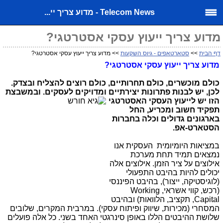
Telecom News - מדוע צריך יי...
מדוע צריך ייעוץ עסקי אסטרטגי?
דף הבית
>>
סטארטאפים - גיוס השקעות
>> מדוע צריך ייעוץ עסקי אסטרטגי?
מדוע צריך ייעוץ עסקי אסטרטגי?
כולם מוכשרים, כולם תחרותיים, כולם רוצים להצליח ובצדק.
לכן, יש לבנות פתרונות יצירתיים ומדויקים לעסקים. ובמשבצת
הזו
יש לייעוץ העסקי האסטרטגי
תפקיד חשוב ומכריע, החל
בארגונים גדולים וכלה בחברות
הסטארט-אפ.
במציאות היומיומית העסקית אנו
נמצאים תמיד תחת מערכת
אילוצים על ציר הזמן. אילוצים אלה
יכולים להיות בהיבט התפעולי
(לוגיסטיקה, ייצור), בהיבט הפיננסי
(רכש, קווי אשראי,
Working
Capital
, תקציב, הלוואות) ובהיבט
המסחרי (מכירות, שיווק ופיתוח עסקי). במרבית המקרים, שלובים
שלושת ההיבטים הללו באופן סינרגטי האחד בשני. כל אלה פועלים