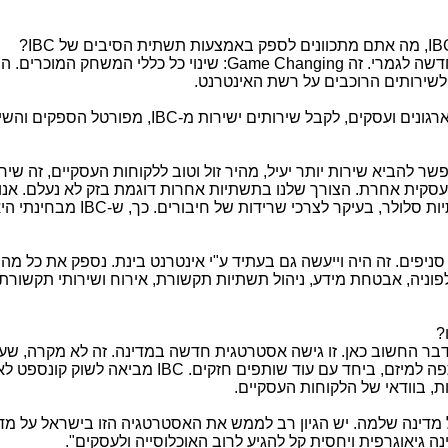
IB
, מה אתם מתכוונים לספק באמצעות תשתית הסיבים של
IBC
?
דשה לגמרי. זה
Game Changing
: שינוי כל כללי המשחק המוכרים. ה
שירותים הרוכבים על רשת האינטרנט.
רגונים ועסקים, לקבל שירותים ישירות מ-
IBC
, מפורטל הספקים והשי
ר להביא שירות יותר יעיל, מהיר זול וטוב ללקוחות העסקיים, זה שיר
עסקית אחרת. הצורך שלנו בתשתיות אחרות דוגמת בזק לא נעלם. אנו
סלולר, בעיקר לצרכי שרידות של חיבורים. כך, ש-
IBC
מבחינתי הי
ניפים. זה היה וייעשה גם בעתיד ע"י אינטרנט בינת. נספק את כל מה 
טלפוניה, אבטחת מידע, ניהול תשתיות תקשורת, אירוח ושירותי תקשורת
?
בר החשוב כאן. זו גישה אסטרטגית חדשה במדינה. זה לא מקרה, שע
פה למיזם, ביחד עם עוד שותפים חזקים.
IBC
מביאה לשוק קונספט לא
, בוודאי של הלקוחות העסקיים.
 מדינה שלמה. יש הגיון רב לממש את האסטרטגיה הזו בישראל על מד
ה גיאוגרפית ויחסית קל להגיע לרוב האוכלוסייה ולעסקים".