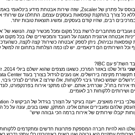
וסס על פתרון של
,Zscaler
שזה שירות אבטחת מידע בינלאומי באמ
 ללא כל צורך בהתקנת קופסאות בעסקים עצמם. התחלנו עם שירותי 
ועובדים מתחברים לרשת בכל מקום ומכל מכשיר קצה. הנושא של '
מדיניות אבטחה ארגונית המגנה על העובד והמכשירים שלו בכל מקום וע
 קופסאות ובניהולן. ניתן לספק 'אבטחה כשירות' קצה לקצה, כשהעדכו
וכל השירותים הם דינאמיים. יש לנו כמה הצלחות בתחום זה למשל 
לבד השת"פ עם
IBC
?
שני
גדול שלנו באזור המרכז, כשאנו מצפים שהוא יושלם ביולי 2014. זה
תקשורת מקימה בירושלים. אנו נענים לגידול בצורך בעוד
ata Center
בירושלים ישמש כאתר גיבוי ללקוחות, אלו שירצו 2 אתר
י אירוח בחו"ל, שנרחיב אותם. יש לנו מתקני אירוח בפרנקפורט, לונדו
ים ושירותים ללקוחות רב לאומיים.
י בנייה מואצים, ייענה בעיקר על הצורך בגידול של הביקוש ל-
tion
סק שלהם ומעבירים אותם אלינו. המתקן, שאנו בונים, עונה על כל ה
חות יקבלו שירותים של אירוח ברמה הכי גבוהה שיש"
ן שלנו הוא להיות חברה המספקת פתרונות חדשים ומתקדמים ללקוחות
שירותים עסקיים היא גבוהה ואנו רואים באינטרנט כלי עסקי נדרש ראש