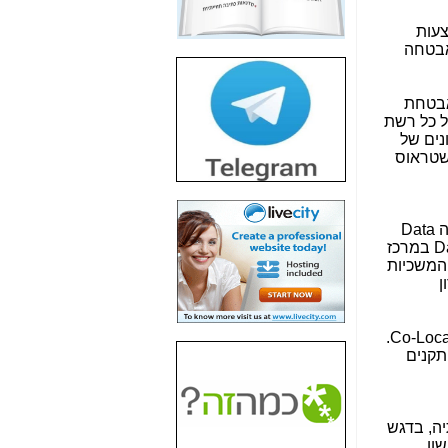
חשיפת חשד לשחיתות
צעות
הדומה לזו של "תיק
אבטחה
4000" אך בתחום
הסלולר -
כאן
אבטחת
חשיפת מה שלא
ל כל רשת
רוצים שתדעו בעניין
נים של
פריסת אנלימיטד
שטראוס
(בניחוח בלתי נסבל) -
כאן
חשיפה: איוב קרא
Data
אישר לקבוצת סלקום
D
במרכז
בדיוק מה שביבי אישר
ים לצרכי גיבוי, המשכיות
ל-Yes ולבזק -
כאן
ן
האם השר איוב קרא
היה צריך בכלל לחתום
.
Co-Loca
על האישור, שנתן
תקנים
לקבוצת סלקום? -
כאן
האם ביבי וקרא קבלו
בכלל תמורה עבור
יה, בדגש
ההטבות הרגולטוריות
ון