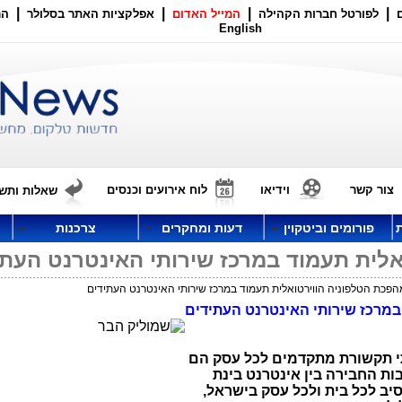
|
|
|
|
לפורטל חברות הקהילה
המייל האדום
אפלקציות האתר בסלולר
הר
English
צור קשר
וידיאו
לוח אירועים וכנסים
שאלות ותשו
פורומים וביטקוין
דעות ומחקרים
צרכנות
אלית תעמוד במרכז שירותי האינטרנט העתי
פכת הטלפוניה הווירטואלית תעמוד במרכז שירותי האינטרנט העתידים
במרכז שירותי האינטרנט העתידים
י תקשורת מתקדמים לכל עסק הם
ת החבירה בין אינטרנט בינת
סיב לכל בית ולכל עסק בישראל,