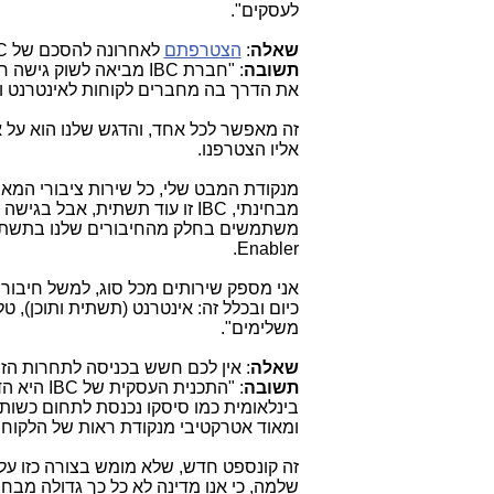
לעסקים".
שאלה
:
הצטרפתם
לאחרונה להסכם של
C
תשובה
: "חברת
IBC
מביאה לשוק גישה ח
את הדרך בה מחברים לקוחות לאינטרנט ול
זה מאפשר לכל אחד, והדגש שלנו הוא על א
אליו הצטרפנו.
מנקודת המבט שלי, כל שירות ציבורי המאפש
מבחינתי,
IBC
זו עוד תשתית, אבל בגישה 
משתמשים בחלק מהחיבורים שלנו בתשתיות 
.
Enabler
אני מספק שירותים מכל סוג, למשל חיבור ס
כיום ובכלל זה: אינטרנט (תשתית ותוכן), 
משלימים".
שאלה
: אין לכם חשש בכניסה לתחרות הזו
תשובה
: "התכנית העסקית של
IBC
היא הד
בינלאומית כמו סיסקו נכנסת לתחום כשות
ומאוד אטרקטיבי מנקודת ראות של הלקוחות
זה קונספט חדש, שלא מומש בצורה כזו על
שלמה, כי אנו מדינה לא כל כך גדולה מבחינ