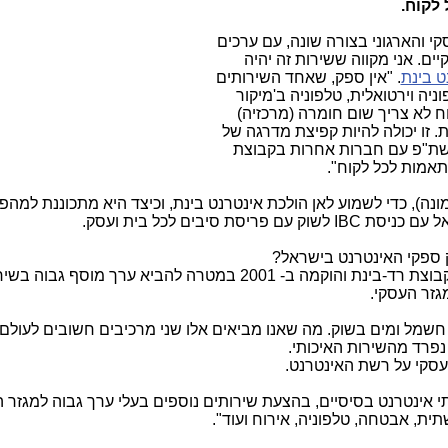
 לקוח
.
קי והארגוני בצורה שונה, עם ערכים
ם. אני מקווה ששירות זה יהיה
ט בינת
. "אין ספק, שאחד השירותים
ניה וירטואלית, טלפוניה ב'מיקור
ח לא צריך שום חומרה (מרכזיה)
 זו יכולה להיות קפיצת מדרגה של
 בשת"פ עם חברות אחרות בקבוצת
תאמות לכל לקוח".
נה), כדי לשמוע לאן הולכת אינטרנט בינת, וכיצד היא מתכוננת למהפ
אל עם כניסת
IBC
לשוק עם פריסת סיבים לכל בית ועסק.
 ספקי האינטרנט בישראל?
: "אינטרנט בינת היא חלק מקבוצת רד-בינת והוקמה ב- 2001 במטרה להביא ערך מוסף גבוה
גזר העסקי.
 חשמל ומים בשוק. מה שאנו מביאים אלו שני מרכיבים חשובים לעולם
 נפרד מהשירות האיכותי.
עסקי על רשת האינטרנט.
 אינטרנט בסיסיים, בהצעת שירותים נוספים בעלי ערך גבוה למגזר 
ית, אבטחה, טלפוניה, אירוח ועוד".