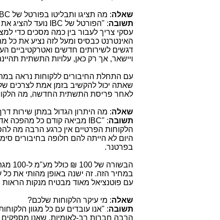
שאלה
: מה תציגו ותבליטו בפורטל של
IBC
תשובה
: "הפורטל של
IBC
נועד להציג את 
עסקי צריך לעבור בין כמה מסכים כדי למצ
האינטרנט כבסיס ומעל לזה נציע את כל מה
דגשים לשירותים חדשים ואטרקטיביים העונ
ויישאר, אך רק כאן, עלויות התשתית תהיינה 
עם התחלת החיבורים ללקוחות נראה במה ה
שאתה יכול להקשיב בזמן אמת לצרכים של ה
לאחר פריסת התשתית החדשה, מה הלקוחות
שאלה
: מה היתרון הגדול במתן שירות דר
תשובה
: "
IBC
מביאה קודם כל מהפכה אדיר
היום לא הייתה להם חלופה בחיבורים סימטר
בפרטנר.
הבשור
במחיר הזה. זה ישנה באופן מהותי את כל ע
עם פוטנציאל מאוד מבטיח מנקות הראות ש
שאלה
: מי עיקר הלקוחות שלכם?
תשובה
: "אנו עובדים עם כל מגוון הלקוח
הרבה חברות רב-לאומיות, שאנו מספקים לה