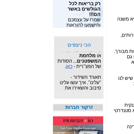
רק בריאות לכל
מאות מחקרים
שלו?-
כאן
הגולשים באשר
מצויים
כאן
.
הם!!!
פרשת "
המרגל
שמרו על עצמכם
יא משנה
מחפש תוכנות
הסודי
": עדכונים
והישמעו להוראות
חופשיות? תוכל
שוטפים על פרשת
פיקוד העורף!!
למצוא
משחקים
,
תוכנות
הריגול המצויה תחת
רותים,
לפרטיים
ו
תוכנות
צא"פ -
כאן
.
לעסקים
,
תוכנות
הכי ניצפים
לצילום ותמונות
, הכל
מלחמת חרבות ברזל
ות מבורך.
בחינם.
או
מלחמת
 גם
המשפטנים
... הסודות
א
מעוניין לבנות ולתפעל
של הפצ"רית -
כאן
.
אתר אישי או עסקי
מקצועי?
לחץ כאן
.
תאגיד השידור -
שיש לנו
"עלינו". איך עשו עלינו
סיבוב והשאירו את
אגרת הטלוויזיה -
כאן
איך אני יודע כמה
נקית
מגהרץ יש בחיבור
 סטנדרטי
LTE? מי ספק הסלולר
המהיר בישראל? -
כאן
ינה
חשיפת מה שאילנה
דיין לא פרסמה ב"ערוץ