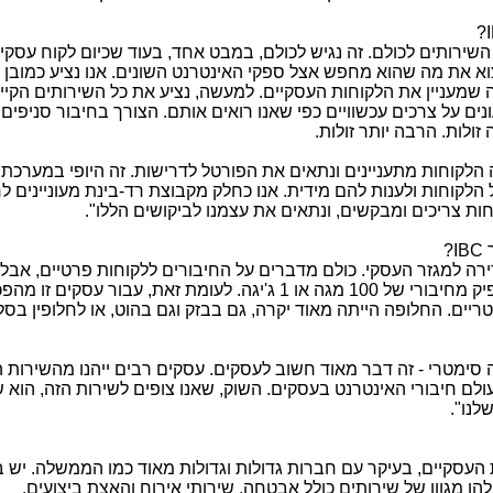
?
השירותים לכולם. זה נגיש לכולם, במבט אחד, בעוד שכיום לקוח עסקי 
וא את מה שהוא מחפש אצל ספקי האינטרנט השונים. אנו נציע כמובן 
 שמעניין את הלקוחות העסקיים. למעשה, נציע את כל השירותים הקיי
ים על צרכים עכשוויים כפי שאנו רואים אותם. הצורך בחיבור סניפים 
זולות. הרבה יותר זולות.
לקוחות מתעניינים ונתאים את הפורטל לדרישות. זה היופי במערכת 
לקוחות ולענות להם מידית. אנו כחלק מקבוצת רד-בינת מעוניינים ל
 צריכים ומבקשים, ונתאים את עצמנו לביקושים הללו".
ך
IBC
?
ה למגזר העסקי. כולם מדברים על החיבורים ללקוחות פרטיים, אבל 
הלקוחות הפרטיים אין כרגע הרבה מה להפיק מחיבורי של 100 מגה או 1 ג'יגה. לעומת זאת, עבור ע
יים. החלופה הייתה מאוד יקרה, גם בבזק וגם בהוט, או לחלופין בסל
ה של 100 ₪ כולל מע"מ ל-100 מגה סימטרי - זה דבר מאוד חשוב לעסקים. עסקים רבים ייהנו מהש
ולם חיבורי האינטרנט בעסקים. השוק, שאנו צופים לשירות הזה, הוא ש
לנו".
ות העסקיים, בעיקר עם חברות גדולות וגדולות מאוד כמו הממשלה. יש 
ן מגוון של שירותים כולל אבטחה, שירותי אירוח והאצת ביצועים.