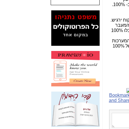
שנתנו לסלקום? -
כאן
במעלה. אני רואה מול עיני כל הזמן את הצורך לתת שירות ושרידות של 100%. זה האתגר הכי גדול שלנו, לעמוד ב- 100%.
המסמכים בנושא בזק-
Yes (תיק 4000)
ח ירגיש.
מוכיחים "תפירת תיק"
 המעבר
לאיש הלא נכון! -
כאן
השקוף הזה. נפילה של דקה בקישוריות, זו הבעיה, שאני רוצה לפתור. אני מעוניין לספק אמינות כזו, שהלקוחות יקבלו 100%
עובדות ומסמכים
המערכות
המוסתרים מהציבור:
שלנו תהיינה עם שרידות כפולה ובמקומות מסוימים אפילו משולשת. אנו עובדים קשה כדי לממש את הכיוון הזה של 100%
האם ביבי כשר
תקשורת עזר לקב'
בזק? -
כאן
מה מקור ה-Fake
News שהביא לתפירת
תיק לביבי והעלמת
החשודים הנכונים -
כאן
אחת הרגליים של "תיק
4000 התפור"
התמוטטה היום
בניצחון (כפול) של בזק
-
כאן
איך כתבות מפנקות