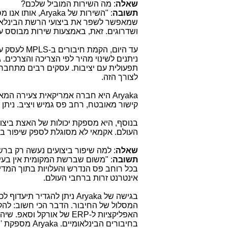
שאלה
: מה השירות המוביל שלכם?
תשובה
: "השירות של
Aryaka
, אותו אנו 
שמאפשר לשפר את ביצועי הרשת הבינלאו
ושדרוגים. זאת, באמצעות שירות מבוסס ע
עד היום, הקמת חיבורים ב-
MPLS
לעסק עם סניפ
ניתנים לשינוי מהיר לפי הצריכה והצרכים.
תפעולית עם יציבות. עסקים רבים מתחברים 
לצורך הזה.
Aryaka
היא חברה אמריקאית צעירה המא
קישור מאובטח, רחב פס גמיש ויציב. נית
בנוסף, היא מספקת יכולות של האצת ביצוע
העולם. אקמאי לא מסוגלת לספק שיפור בבי
שאלה
: למה שיפור ביצועים נעשה רק בר
תשובה
: "משום שברשת המקומית אין בעיו
בכל רוחב פס הנדרש והעלויות בתוך המדינ
אינטרנט זרות ברחבי העולם.
בגישה של
Aryaka
ניתן להגדיר תיעדוף לכ
המסלול של החיבור. הדבר הכי חשוב: להק
האפליקציות ל-
ERP
בחיבורים הבינלאומיים.
Aryaka
מספקת 'הא