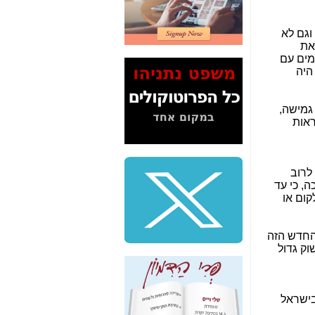
2" על תעלולי השר
משה כחלון -
כאן
וגם לא
את
המשך חשיפת הבלוף
מים עם
ששמו "מהפיכת
היה
הסלולר" ואיך מסרסים
את הנתונים לציבור -
כאן
גמישה,
ראות
סיכום ביקור בסיליקון
ואלי - למה 3 הגדולות
משקיעות ומפתחות
באותם תחומים -
כאן
לרוב
סקים זו מהפכה, כי עד
שלמה פילבר (עד
קום או
לאחרונה מנכ"ל משרד
התקשורת) - עד
מדינה? הצחקתם
ירות החדש הזה
אותי! -
כאן
וק גדול
"יש אפליה בחקירה"?
חשיפה: למה השר
משה כחלון לא נחקר
בישראל
עד היום? -
כאן