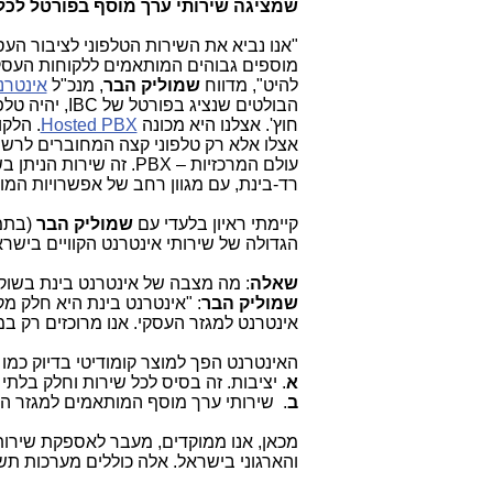
שמציגה שירותי ערך מוסף בפורטל לכל
"אנו נביא את השירות הטלפוני לציבור העס
מוספים גבוהים המותאמים ללקוחות העסקיי
להיט", מדווח
שמוליק הבר
, מנכ"ל
אינטרנ
הבולטים שנציג בפורטל של
,IBC
יהיה טלפו
חוץ'. אצלנו היא מכונה
Hosted PBX
. הלקו
אצלו אלא רק טלפוני קצה המחוברים לרשת.
עולם המרכזיות –
PBX
. זה שירות הניתן
רד-בינת, עם מגוון רחב של אפשרויות המו
קיימתי ראיון בלעדי עם
שמוליק הבר
(בתמו
הגדולה של שירותי אינטרנט הקוויים בישר
שאלה
: מה מצבה של אינטרנט בינת בשוק
שמוליק הבר
אינטרנט למגזר העסקי. אנו מרוכזים רק במ
האינטרנט הפך למוצר קומודיטי בדיוק כמו
א
. יציבות. זה בסיס לכל שירות וחלק בלתי
ב
. שירותי ערך מוסף המותאמים למגזר ה
מכאן, אנו ממוקדים, מעבר לאספקת שירותי
והארגוני בישראל. אלה כוללים מערכות תשת