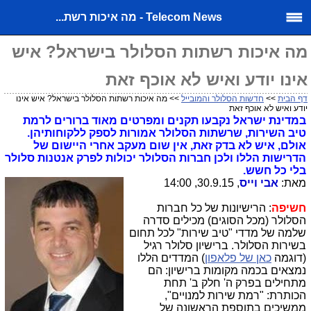
Telecom News - מה איכות רשת...
מה איכות רשתות הסלולר בישראל? איש
אינו יודע ואיש לא אוכף זאת
דף הבית
>>
חדשות הסלולר והמובייל
>> מה איכות רשתות הסלולר בישראל? איש אינו
יודע ואיש לא אוכף זאת
במדינת ישראל נקבעו תקנים ומפרטים מאוד ברורים לרמת
טיב השירות, שרשתות הסלולר אמורות לספק ללקוחותיהן.
אולם, איש לא בדק זאת, אין שום מעקב אחרי היישום של
הדרישות הללו ולכן חברות הסלולר יכולות לפרק אנטנות סלולר
בלי כל חשש.
מאת:
אבי וייס
, 30.9.15, 14:00
חשיפה
: הרישיונות של כל חברות
הסלולר (מכל הסוגים) מכילים סדרה
שלמה של מדדי "טיב שירות" לכל תחום
בשירות הסלולר. ברישיון סלולר רגיל
(דוגמה
כאן של פלאפון
) המדדים הללו
נמצאים בכמה מקומות ברישיון: הם
מתחילים בפרק ה' חלק ב' תחת
הכותרת: "רמת שירות למנויים",
ממשיכים בתוספת הראשונה של