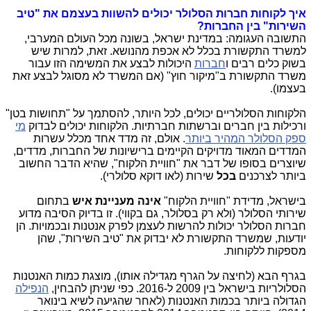
איך לקוחות חברות הסלולר יכולים להשוות בעצמם את "טיב
השירות" בין החברות?
התשובה העגומה: במדינת ישראל, בשונה מכל העולם המערבי,
למשרד התקשורת בכלל לא אכפת מהנושא. זאת, למרות שיש
בשוק כלים רבים ו
חברות
היכולות לבצע את המשימה הזו עבור
משרד התקשורת ב"מיקור חוץ" (אם המשרד לא מסוגל לבצע זאת
בעצמו).
הלקוחות הסלולריים יכולים, לכל היותר, להסתמך על "תחושות בטן"
ורכילות בין חברים וברשתות חברתיות. הלקוחות יכולים לבדוק
מי
ספק הסלולר המהיר ביותר
. אולם, זה מדד אחד מכלל עשרות
המדדים המאוד מדויקים הקיימים ברישיונות של החברות, מדדים,
שיוצרים בסופו של דבר את "חוויית הלקוח", שהיא הדבר החשוב
ביותר לצרכנים
בכל
שירות (לאו דוקא סלולרי).
בישראל, מדידת "חוויית הלקוח"
אינה מעניינת איש
בתחום
שירותי הסלולר (ולא רק בסלולר, גם בקווי). זו בדיוק הסיבה מדוע
חברות הסלולר יכולות להרשות לעצמן לפרק אנטנות ובכמויות. הן
יודעות, שמשרד התקשורת לא יבדוק את "טיב השירות", שהן
מספקות ללקוחות.
בגרף הבא (לחיצה על הגרף מגדילה אותו), מוצגת כמות האנטנות
הסלולריות בישראל בין 2009 ל-2016. כפי שניתן להבחין,
הנפילה
הגדולה ביותר בכמות האנטנות (לאחר שהגיעה לשיא בינואר