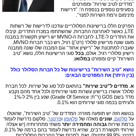
"מדדים לטיב שירות" ומפורטים
בסעיפים נוספים בנספח ה': "דרישות
מינימום ורמת השירות למנוי".
הפרקים הללו ברישיונות הסלולריים עודכנו לדרישות של רשתות
LTE, כאשר לאחרונה החברות, שהשתתפו במכרז התדרים, קיבלו
את התדרים ל-LTE. לחברות ה-MVNO יש רישיון תקשורת במבנה
מעט שונה מרישיון סלולר (רט"ן) רגיל, ויש כבר חברות MVNO,
שעברו למתכונת של "רישיון אחוד" וגם המבנה שלו שונה ממבנה
רישיון סלולרי רגיל. אולם,
בכל
סוגי הרישיונות הללו, נושא "טיב
השירות" קיים ומפורט
במלואו
.
נושא "טיב השירות" ברישיונות של כל חברות הסלולר כולל
(בין היתר) את המפרטים הבאים:
א
.
מדדים ל"טיב שירות"
בהתאם לכל סוג של שירות. לכל חברת
סלולר אושרו ברישיון עשרות סוגי שירותים ולכל אחד מהם נקבע
מדד בשם GOS (ר"ת: Grade Of Service) שנע בין 2% ל-1%
ולעיתים בכמה סוגי שירותים הוא 0.1%.
בנושא הזה יש תופעה מוזרה: המדדים של "טיב השירות", שהוטלו
על
סלקום
,
שונים
מאלה של
פלאפון
ו
פרטנר
. סלקום נדרשת לעמוד
ברמת שירות
גבוהה ומחמירה יותר
משתי מתחרותיה (יש אצלה
שירותי תקשורת רבים, שהיא נדרשת לעמוד בהם ברמה של 0.1%,
דהיינו: 99.9% זמינות). זאת, למרות שכל החברות הסלולריות