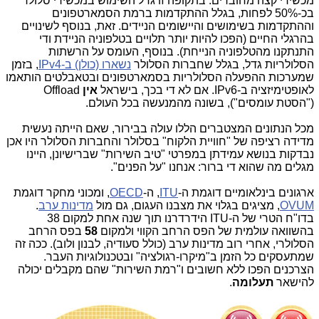
מכשירי קצה מחוברים. בתקופה זו גדל השימוש במכשירי סלולר
בכ-50% לפחות, בגלל ההתקדמות ברמת הסמארטפונים
וההתקדמות בשימושים והיישומים הניידים. זאת, בנוסף לשינויים
בהרגלי החיים (הפכו להיות יותר תלויים בטלפוניה הניידת ודי
התנתקנו מהטלפוניה הנייחת). בנוסף, העומס על הרשתות
הסלולריות גדל, בגלל שחברות הסלולר
נשארו (כולן) ב-IPv4
, בזמן
שמערכות ההפעלה הסלולריות בסמארטפונים ובטאבלטים הותאמו
לאופטימיזציה ב-IPv6. אם לא די בכך, בישראל
אין
Offload
("הסטת עומסים"), בשונה מהמנעשה בכל העולם.
מכל הנתונים המצטברים הללו עולה בבירור, שאם הייתה נעשית
מדידה רציפה של "חוויית הלקוח" בסלולר והחברות הסלולר היו אכן
נבדקות בנושא עמידתן במפרטי "טיב השירות" שברישיונן, היינו
מגלים מה שהוא די ברור: אנחנו "על הפנים".
ארגונים בינלאומיים דוגמת ה-
ITU
, ה-
OECD
, ומכוני מחקר דוגמת
OVUM
, מציגים בגלוי את מצבנו העגום, גם מול
מדינות ערב
.
בדו"ח הטרי של ה-ITU הידרדרנו תוך שנה אחת למקום 38
בהשוואה עולמית של הפס הרחב הקווי ולמקום
58
בפס הרחב
הסלולרי, אחרי רוב מדינות ערב (כולל סעודיה, לבנון ולוב). ככה זה
שמתעסקים כל הזמן ב"מיקרו-רגולציה" ובטכנולוגיות העבר.
הצרכנים הפכו ללא חשובים ו"רמת השירות" שהם מקבלים יכולה
להישאר
תעלומה
.