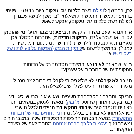
לכן, בהמשך ל
נפילת
רשת סלקום-גולן-טלקום ביום 16.9.15, פניתי
בדחיפות למשרד התקשורת ושאלתי: "בהמשך לנושא שבנדון
(נפילת רשת סלקום-גולן-טלקום), אבקש לשאול:
א
. האם אי פעם משרד התקשורת
ביצע
(בעצמו, או ע"י מי שהוסמך
על ידו, או נשכר על ידו)
בדיקות ומדידות,
שחברות הסלולר אכן
מקיימות
את נספח ה' לרישיונן ("דרישות מינימום ורמת שירת
למנוי") ובהמשך ליישום ש
ל תקנות הבזק (הפיקוח על פעולותיו של
בעל רישיון
)?
ב
. או שמא זה
לא בוצע
והמשרד מסתמך רק על הדוחות
התקופתיים של החברות
על עצמן
?"
תגובה
לא קיבלתי
. לא שלא ניסיתי לקבל. די ברור למה מנכ"ל
משרד התקשורת החליט לא להשיב לשאלה הזו.
הרי קל יותר להיטפל להפרת סעיפים, שאיש אינו מרגיש ולא יודע
(כמו בקנס האחרון שהוטל
על בזק
), מאשר לעסוק בנושאים יותר
רציניים דוגמת:
טיב שירותי התקשורת הניידים
לכלל תושבי
ישראל (אותו
לא
בודקים בכלל), מה
רמת ההיערכות של חברות
התקשורת
בנושא הבטחת הרציפות התפקודית שלהן במצבי חירום
ומשבר
ואיך
נעלמות כל כך הרבה אנטנות
מתחת לאף של משרד
התקשורת...