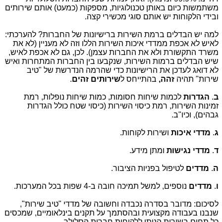
משתמשות כיום באותן טכנולוגיות, מספקות (כמעט) אותם שירותים
ובידי הלקוחות יש אותם סוגי מכשירי קצה.
למה יש הבדלים ברמת השירות ברישיונות של החברות? להערכתי:
לאיש לא אכפת ממדדי איכות השירות הללו וזה לא מעניין (לא את
משרד התקשורת ולא את החברות עצמן). לכן, גם לא אכפת לאיש,
שיש הבדלים ברמות השירות, שנקבעו בין החברות המתחרות ואיש
לא דואג לעדכן את הרישיונות כדי שהרמה הנדרשת של "טיב
שירות" תהיה
זהה,
בהתייחס ל
שירותים זהים
.
ב
.
הגדרות
לכמות שיחות חסומות, כמות שיחות נופלות, רמת
זמינות השירות, רמת כיסוי השירות (כיסוי שטח כולל הגדרות
גבהים), וכיו"ב.
ג
.
מדדי איכות
ושירות לקוחות.
ד
.
מדדי נגישות
ומתן מידע.
ה
.
מדדים
לטיפול בפניות הציבור.
ו
.
מדדים
נוספים, למשל תמיכה חובה ב-4 שפות בכל המערכות.
לסיכום: מדובר בסדרה נכבדה וחשובה של מדדי "טיב שירות",
שנבנו בעבודה מקצועית ובהסתמך על תקנים בינלאומיים, שמכסים
כל תחום בשירות הניתן ללקוחות חברות הסלולר.