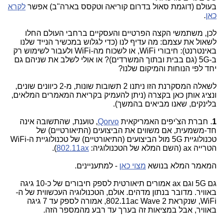
בעולם (דוגמת סאול בדרום קוריאה וטקסס בארה"ב) אפשר
לקרא
כאן
.
לכן, משתמשי הקצה הפרטיים והעסקיים ברחבי העולם החלו
לשאול את עצמם: מה עדיף לנו (כדי לגלוש במכשיר הנייד שלנו
באינטרנט): חיבורי WiFi, או לשכוח מה-WiFi ולעבור לשימוש רק
ב-5G (גם בבית ובתוך המשרדים)? או אולי לשלב את שניהם גם
יחד לפי הנוחות והמיקום שלנו?
לשאלה המסקרנת הזו ניתנו 2 תשובות שונות, מ-2 כיוונים שונים,
ונציג אותן כאן בקצרה (ניתן להעמיק בקריאת המאמרים המלאים,
בלינקים, שאנו מביאים בהמשך).
1
. חברת הצ'יפים האמריקאית
Qorvo
, טוענת, שהתשובה אינה
חד-משמעית, אם משווים את הביצועים (התיאורטיים) של
טכנולוגיית 5G מול הביצועים (התיאורטיים) של טכנולוגיית ה-WiFi
הטרייה ax (השם המלא של הטכנולוגיה:
802.11ax
).
המאמר המלא בנושא
מצוי כאן
- למתעניינים.
גם 5G וגם ax אמורים תיאורטית לספק חיבורים של כ-10 גיגה
באוויר. מדובר בנתון מדהים. אולם, הטכנולוגיה העכשווית של ה-
WiFi, שנקראת 802.11ac Wave 2, אמורה לספק עד 7 גיגה
באוויר, אבל במציאות זה בערך עד רבע מהמספר הזה.