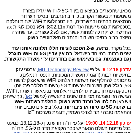
סמארטפון כל שנה.
מכאן, שהפערים בביצועים בין ה-5G ל-WiFi יגדלו בצורה
משמעותית בעשור הקרוב, כי רוב הנתבים ובסיסי השידור
הנמצאים בבתים ובמשרדים, יהיו בטכנולוגיות WiFi ישנות וחלקם
בטכנולוגיות ממש ישנות (עד רמת 802.11n),
ולא
בטכנולוגיית ax
החדשה, שייקח לה לפחות עשור, אם לא 2 עשורים, עד שתהיה
נפוצה ברוב בסיסי השידור והנתבים האלחוטיים בשוק.
בכל מקרה,
נראה, ש-2 הטכנולוגיות הללו תלוונה אותנו עוד
שנים רבות
. במיוחד בישראל,
בה אין עדיין 5G וה-WiFi מוגבל
(גם בעוצמות, גם בשימוש וגם בתדרים) ע"י משרד התקשורת
.
עדכון 9.12.18
: על פי
MIT Technology Review
, ארגוני ענק
בתעשיות רבות (דוגמת תעשית המכוניות, הנפט והנמלים),
מתכוונים להחליף את רשתות האלחוט WiFi שיש אצלן לרשתות
5G, בגלל שהן חושבות שרשתות 5G (רשתות סלולר פרטיות)
תספקנה פתרון טוב יותר לחיבורי אלחוטיים, מאשר רשתות WiFi.
הגישה הזו נשמעת מכיוונים שונים בתעשייה (למשל
כאן
), כך שייתכן
ויש כאן תחילתו של
טרנד חדש בשוק
:
החלפת רשתות WiFi
ברשתות 5G פרטיות או ציבוריות
, בגלל ביצועים טובים יותר
והתאמה טובה יותר לצרכי העתיד, דוגמת מערכות IoT.
עדכון 14.12.18, 19:00
: על פי דו"ח חדש נכון ל-13.12.18, כמעט
בכל מדינות העולם הנאור יש כבר הקצאת תדרים ל-5G. הדו"ח