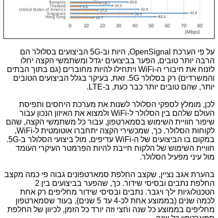
על פי הערכת OpenSignal, היות וב-5G הביצועים בסלולר הם
הרבה יותר טובים, הפער בביצועים יגדל ומשתמשי הקצה יחלו
לזנוח את חיבורי ה-WiFi ויתחילו להיות מחוברים (גם בתוך הבתים
והמשרדים) רק בסלולר 5G. זאת, בעיקר בגלל הביצועים הטובים
יותר, שהם טובים יותר כבר כעת, ב-LTE.
לכן, מומלץ לספקי הסלולר לשנות את מערכת היחסים ותפיסת
העולם שלהם בין הסלולר ל-WiFi ולמצוא את האיזון הנכון עבור
שיפור חוויית השימוש בסמארטפון, עבור כל משתמשי הקצה, שהם
לקוחות הסלולר. כך, שמכשירי הקצה יתחברו אוטומטית ל-WiFi,
במקום בו הביצועים של ה-WiFi עדיפים, מול ביצועי הסלולר ב-5G.
חוויית השימוש של הלקוח חייבת להיות הפרמטר העיקרי העומד
מול עיני מפעיל הסלולר.
בהערת אגב נציין, שקצב החלפת סמארטפונים גבוה פי כמה מקצב
החלפת נתבים ובסיסי שידור. כך, שהפער בביצועים בין 2
הטכנולוגיות ילך ויגבר. נתבים ובסיסי שידור מחליפים רק אחת
לכמה שנים (בממוצע אחת לכ-4 עד 5 שנים), בעוד שסמארטפון
מחליפים בממוצע כל שנה וחצי וזה יורד כל הזמן, לכיוון של החלפת