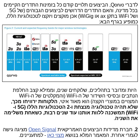
לדברי Qorvo, הביצועים תלויים קודם כל בזמינות התדרים הקיימים
בכל מדינה, והאם התדרים הדרושים לביצועים הגבוהים (של 5G
ושל WiFi בתקן ax או WiGig) אכן מוקצים ויוקצו לטכנולוגיות הללו,
כמופיע בגרף הבא:
היות ומדובר בתהליכים, שלוקחים שנים, וממילא קצב החלפת
הנתבים ובסיסי השידור של ה-WiFi (והמקלטים של ה-WiFi
המצויים במוצרי הקצה) הוא מאוד איטי,
הלקוחות ירוויחו מכך,
שלא תהיה טכנולוגיה מנצחת ו-2 הטכנולוגיות הללו (5G ו-
WiFi) תמשכנה ללוות אותנו עוד שנים רבות, כשאחת משלימה
את השניה
.
2
. חברת מדידות הביצועים האמריקאית
Open Signal
מציגה גישה
לגמרי אחרת. המאמר המלא בנושא
מצוי כאן
- למתעניינים.