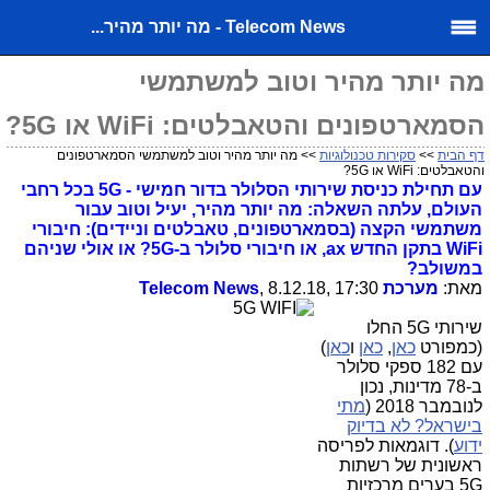
Telecom News - מה יותר מהיר...
מה יותר מהיר וטוב למשתמשי
הסמארטפונים והטאבלטים: WiFi או 5G?
דף הבית
>>
סקירות טכנולוגיות
>> מה יותר מהיר וטוב למשתמשי הסמארטפונים
והטאבלטים: WiFi או 5G?
עם תחילת כניסת שירותי הסלולר בדור חמישי - 5G בכל רחבי
העולם, עלתה השאלה: מה יותר מהיר, יעיל וטוב עבור
משתמשי הקצה (בסמארטפונים, טאבלטים וניידים): חיבורי
WiFi בתקן החדש ax, או חיבורי סלולר ב-5G? או אולי שניהם
במשולב?
מאת:
מערכת Telecom News
, 8.12.18, 17:30
שירותי 5G החלו
(כמפורט
כאן
,
כאן
ו
כאן
)
עם
182 ספקי סלולר
ב-78 מדינות, נכון
לנובמבר 2018 (
מתי
בישראל? לא בדיוק
ידוע
). דוגמאות לפריסה
ראשונית של רשתות
5G בערים מרכזיות